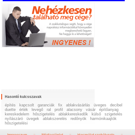
Hasonló kulcsszavak
építés
kapcsolt
garanciák
fix
ablakvásárlás
üveges
decibel
duette
érték
levegő
ral
profil
alacsony
vásár
építőanyag
kereskedelem
hőszigetelés
ablakkereskedők
külső
szigetelés
nyílászáró
üvegek
ablakszerelés
redőnyök
harmónikaajtók
hőszigetelési
Impresszum
::
Médiaajánlat
::
Használat szabályzata
::