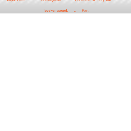
Tevékenységek
::
Part