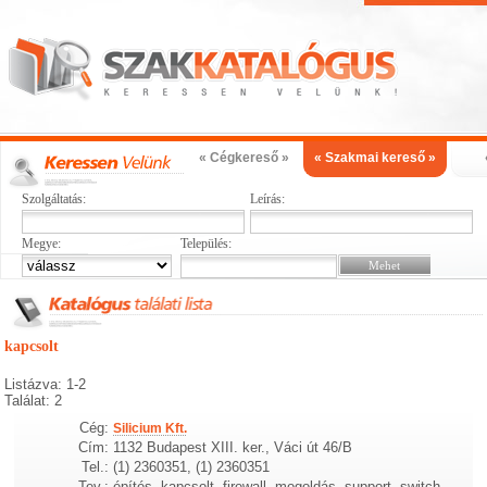
« Cégkereső »
« Szakmai kereső »
Szolgáltatás:
Leírás:
Megye:
Település:
kapcsolt
Listázva: 1-2
Találat: 2
Cég:
Silicium Kft.
Cím:
1132 Budapest XIII. ker., Váci út 46/B
Tel.:
(1) 2360351, (1) 2360351
Tev.:
építés, kapcsolt, firewall, mogoldás, support, switch,