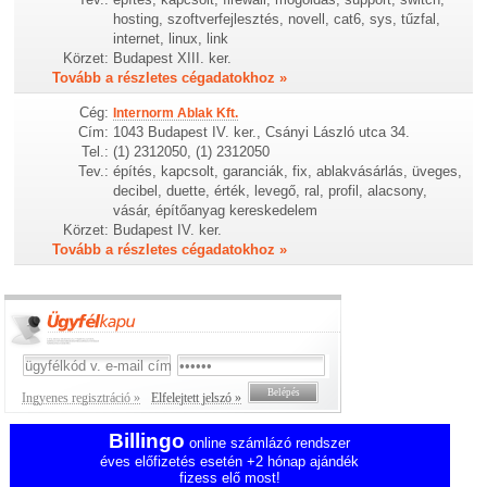
hosting, szoftverfejlesztés, novell, cat6, sys, tűzfal,
internet, linux, link
Körzet:
Budapest XIII. ker.
Tovább a részletes cégadatokhoz »
Cég:
Internorm Ablak Kft.
Cím:
1043 Budapest IV. ker., Csányi László utca 34.
Tel.:
(1) 2312050, (1) 2312050
Tev.:
építés, kapcsolt, garanciák, fix, ablakvásárlás, üveges,
decibel, duette, érték, levegő, ral, profil, alacsony,
vásár, építőanyag kereskedelem
Körzet:
Budapest IV. ker.
Tovább a részletes cégadatokhoz »
Ingyenes regisztráció »
Elfelejtett jelszó »
Billingo
online számlázó rendszer
éves előfizetés esetén +2 hónap ajándék
fizess elő most!