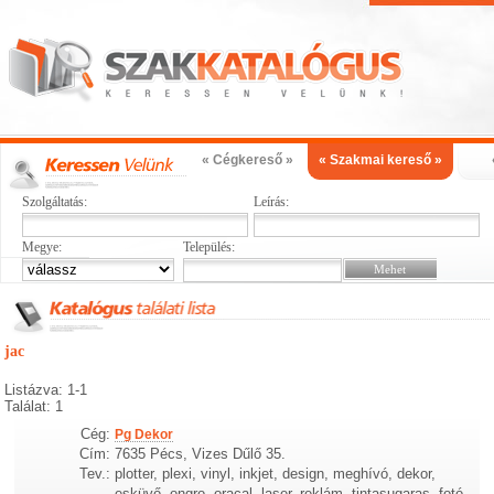
« Cégkereső »
« Szakmai kereső »
Szolgáltatás:
Leírás:
Megye:
Település:
jac
Listázva: 1-1
Találat: 1
Cég:
Pg Dekor
Cím:
7635 Pécs, Vizes Dűlő 35.
Tev.:
plotter, plexi, vinyl, inkjet, design, meghívó, dekor,
esküvő, ongro, oracal, laser, reklám, tintasugaras, fotó,