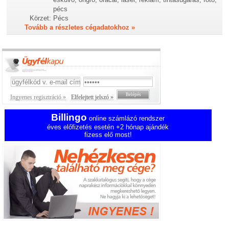
pécs
Körzet:
Pécs
Tovább a részletes cégadatokhoz »
Ingyenes regisztráció »
Elfelejtett jelszó »
Billingo
online számlázó rendszer
éves előfizetés esetén +2 hónap ajándék
fizess elő most!