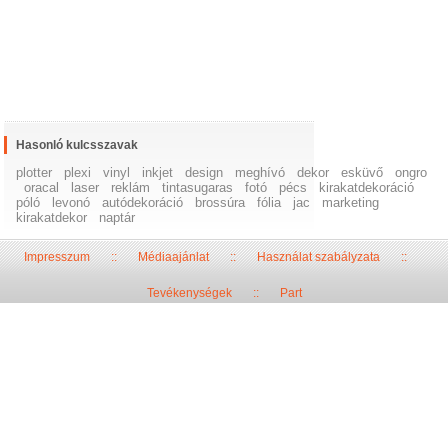
Hasonló kulcsszavak
plotter
plexi
vinyl
inkjet
design
meghívó
dekor
esküvő
ongro
oracal
laser
reklám
tintasugaras
fotó
pécs
kirakatdekoráció
póló
levonó
autódekoráció
brossúra
fólia
jac
marketing
kirakatdekor
naptár
Impresszum
::
Médiaajánlat
::
Használat szabályzata
::
Tevékenységek
::
Part