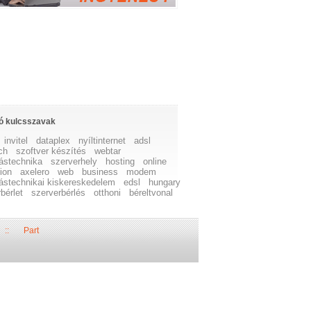
ó kulcsszavak
invitel
dataplex
nyíltinternet
adsl
ch
szoftver készítés
webtar
ástechnika
szerverhely
hosting
online
ion
axelero
web
business
modem
ástechnikai kiskereskedelem
edsl
hungary
bérlet
szerverbérlés
otthoni
béreltvonal
::
Part