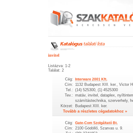
invitel
Listázva: 1-2
Találat: 2
Cég:
Interware 2001 Kft.
Cím:
1132 Budapest XIII. ker., Victor 
Tel.:
(14) 525300, (1) 4525300
Tev.:
matáv, invitel, dataplex, nyíltinte
számítástechnika, szerverhely, ho
Körzet:
Budapest XIII. ker.
Tovább a részletes cégadatokhoz »
Cég:
Gate-Com Szolgáltató Bt.
Cím:
2100 Gödöllő, Szarvas u. 9.