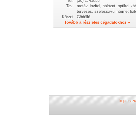
Tel.:
(30) 2741853
Tev.:
matáv, invitel, hálózat, optikai k
tervezés, szélessávú internet háló
Körzet:
Gödöllő
Tovább a részletes cégadatokhoz »
Impressz