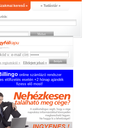
Szakmai kereső »
« Tudástár »
eírás:
 regisztráció »
Elfelejtett jelszó »
Billingo
online számlázó rendszer
es előfizetés esetén +2 hónap ajándék
fizess elő most!