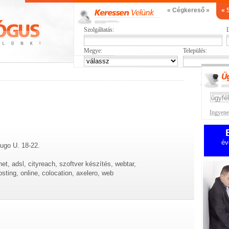
« Cégkereső »
« 
Szolgáltatás:
L
Megye:
Település:
Ingyenes
év
Hugo U. 18-22.
rnet, adsl, cityreach, szoftver készítés, webtar,
sting, online, colocation, axelero, web