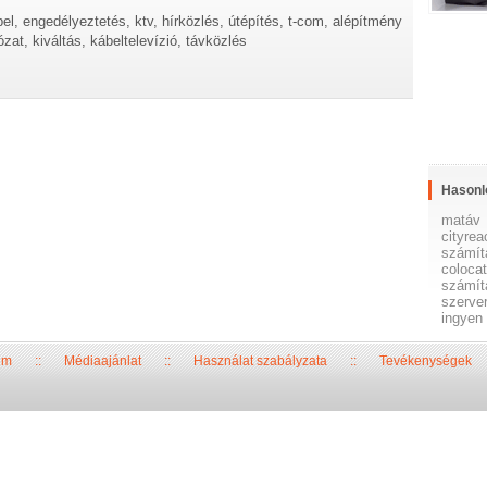
ábel, engedélyeztetés, ktv, hírközlés, útépítés, t-com, alépítmény
zat, kiváltás, kábeltelevízió, távközlés
Hasonl
matáv
cityrea
számít
colocat
számít
szerver
ingyen
um
::
Médiaajánlat
::
Használat szabályzata
::
Tevékenységek