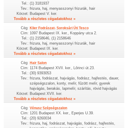
Tel.:
(1) 3181937
Tev.:
frizura, haj, menyasszonyi frizurák, hair
Körzet:
Budapest V. ker.
Tovább a részletes cégadatokhoz »
Cég:
Klier Fodrászat- Soroksári Úti Tesco
Cím:
1097 Budapest IX. ker., Koppány utca 2.
Tel.:
(1) 2158646, (1) 2158646
Tev.:
frizura, haj, menyasszonyi frizurák, hair
Körzet:
Budapest IX. ker.
Tovább a részletes cégadatokhoz »
Cég:
Hair Salon
Cím:
1174 Budapest XVII. ker., Lőrinci út.23.
Tel.:
(30) 9393053
Tev.:
frizura, fodrászat, hajvágás, fodrász, hajfestés, dauer,
szépségszalon, konty, melír, fűzött melír, gyerek
hajvágás, berakás, lapmelír, szárítás, rövid hajvágás
Körzet:
Budapest XVII. ker.
Tovább a részletes cégadatokhoz »
Cég:
Vénusz Szépségszalon
Cím:
1201 Budapest XX. ker., Eperjes U.39.
Tel.:
(20) 9260034
Tev.:
frizura, haj, fodrászat, hajvágás, fodrász, hajfestés,