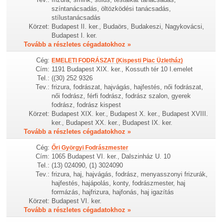
színtanácsadás, öltözködési tanácsadás,
stílustanácsadás
Körzet:
Budapest II. ker., Budaörs, Budakeszi, Nagykovácsi,
Budapest I. ker.
Tovább a részletes cégadatokhoz »
Cég:
EMELETI FODRÁSZAT (Kispesti Piac Üzletház)
Cím:
1191 Budapest XIX. ker., Kossuth tér 10 I.emelet
Tel.:
((30) 252 9326
Tev.:
frizura, fodrászat, hajvágás, hajfestés, női fodrászat,
női fodrász, férfi fodrász, fodrász szalon, gyerek
fodrász, fodrász kispest
Körzet:
Budapest XIX. ker., Budapest X. ker., Budapest XVIII.
ker., Budapest XX. ker., Budapest IX. ker.
Tovább a részletes cégadatokhoz »
Cég:
Őri Györgyi Fodrászmester
Cím:
1065 Budapest VI. ker., Dalszinház U. 10
Tel.:
(13) 024090, (1) 3024090
Tev.:
frizura, haj, hajvágás, fodrász, menyasszonyi frizurák,
hajfestés, hajápolás, konty, fodrászmester, haj
formázás, hajfrizura, hajfonás, haj igazítás
Körzet:
Budapest VI. ker.
Tovább a részletes cégadatokhoz »