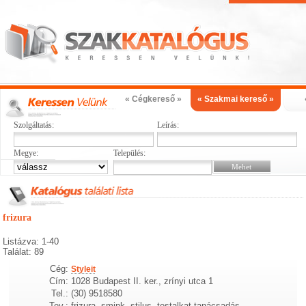
« Cégkereső »
« Szakmai kereső »
Szolgáltatás:
Leírás:
Megye:
Település:
frizura
Listázva: 1-40
Találat: 89
Cég:
Styleit
Cím:
1028 Budapest II. ker., zrínyi utca 1
Tel.:
(30) 9518580
Tev.:
frizura, smink, stilus, testalkat tanácsadás,