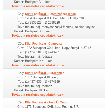
Körzet:
Budapest VII. ker.
Tovább a részletes cégadatokhoz »
Cég:
Klier Fodrászat - Pesterzsébet Tesco
Cím:
1204 Budapest XX. ker., Mártírok Útja 281
Tel.:
(1) 2838528, (1) 2838528
Tev.:
frizura, haj, menyasszonyi frizurák, szalon, stylist
Körzet:
Budapest XX. ker.
Tovább a részletes cégadatokhoz »
Cég:
Klier Fodrászat - Campona
Cím:
1222 Budapest XXII. ker., Nagytétényi út 37-43.
Tel.:
(1) 4243281, (1) 4243281
Tev.:
frizura, haj, fodrász
Körzet:
Budapest XXII. ker.
Tovább a részletes cégadatokhoz »
Cég:
Klier Fodrászat - Eurocenter
Cím:
1037 Budapest III. ker.,
Tel.:
(1) 4374639, (1) 4374639
Tev.:
frizura, haj, fodrász
Körzet:
Budapest III. ker.
Tovább a részletes cégadatokhoz »
Cég:
Klier Fodrászat - Pesti Út Tesco
Cím:
1173 Budapest XVII. ker., Pesti út 5-7.