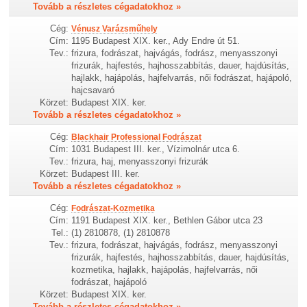
Tovább a részletes cégadatokhoz »
Cég:
Vénusz Varázsműhely
Cím:
1195 Budapest XIX. ker., Ady Endre út 51.
Tev.:
frizura, fodrászat, hajvágás, fodrász, menyasszonyi
frizurák, hajfestés, hajhosszabbítás, dauer, hajdúsítás,
hajlakk, hajápolás, hajfelvarrás, női fodrászat, hajápoló,
hajcsavaró
Körzet:
Budapest XIX. ker.
Tovább a részletes cégadatokhoz »
Cég:
Blackhair Professional Fodrászat
Cím:
1031 Budapest III. ker., Vízimolnár utca 6.
Tev.:
frizura, haj, menyasszonyi frizurák
Körzet:
Budapest III. ker.
Tovább a részletes cégadatokhoz »
Cég:
Fodrászat-Kozmetika
Cím:
1191 Budapest XIX. ker., Bethlen Gábor utca 23
Tel.:
(1) 2810878, (1) 2810878
Tev.:
frizura, fodrászat, hajvágás, fodrász, menyasszonyi
frizurák, hajfestés, hajhosszabbítás, dauer, hajdúsítás,
kozmetika, hajlakk, hajápolás, hajfelvarrás, női
fodrászat, hajápoló
Körzet:
Budapest XIX. ker.
Tovább a részletes cégadatokhoz »