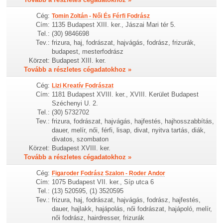
Cég:
Tomin Zoltán - Női És Férfi Fodrász
Cím:
1135 Budapest XIII. ker., Jászai Mari tér 5.
Tel.:
(30) 9846698
Tev.:
frizura, haj, fodrászat, hajvágás, fodrász, frizurák,
budapest, mesterfodrász
Körzet:
Budapest XIII. ker.
Tovább a részletes cégadatokhoz »
Cég:
Lizi Kreatív Fodrászat
Cím:
1181 Budapest XVIII. ker., XVIII. Kerület Budapest
Széchenyi U. 2.
Tel.:
(30) 5732702
Tev.:
frizura, fodrászat, hajvágás, hajfestés, hajhosszabbítás,
dauer, melír, női, férfi, lisap, divat, nyitva tartás, diák,
divatos, szombaton
Körzet:
Budapest XVIII. ker.
Tovább a részletes cégadatokhoz »
Cég:
Figaroder Fodrász Szalon - Roder Andor
Cím:
1075 Budapest VII. ker., Síp utca 6
Tel.:
(13) 520595, (1) 3520595
Tev.:
frizura, haj, fodrászat, hajvágás, fodrász, hajfestés,
dauer, hajlakk, hajápolás, női fodrászat, hajápoló, melír,
női fodrász, hairdresser, frizurák