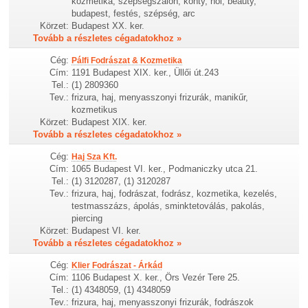
kozmetika, szépségszalon, konty, női, beauty,
budapest, festés, szépség, arc
Körzet:
Budapest XX. ker.
Tovább a részletes cégadatokhoz »
Cég:
Pálfi Fodrászat & Kozmetika
Cím:
1191 Budapest XIX. ker., Üllői út.243
Tel.:
(1) 2809360
Tev.:
frizura, haj, menyasszonyi frizurák, manikűr,
kozmetikus
Körzet:
Budapest XIX. ker.
Tovább a részletes cégadatokhoz »
Cég:
Haj Sza Kft.
Cím:
1065 Budapest VI. ker., Podmaniczky utca 21.
Tel.:
(1) 3120287, (1) 3120287
Tev.:
frizura, haj, fodrászat, fodrász, kozmetika, kezelés,
testmasszázs, ápolás, sminktetoválás, pakolás,
piercing
Körzet:
Budapest VI. ker.
Tovább a részletes cégadatokhoz »
Cég:
Klier Fodrászat - Árkád
Cím:
1106 Budapest X. ker., Örs Vezér Tere 25.
Tel.:
(1) 4348059, (1) 4348059
Tev.:
frizura, haj, menyasszonyi frizurák, fodrászok