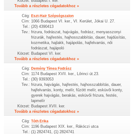
Körzet:
Budapest I. ker.
Tovább a részletes cégadatokhoz »
Cég:
Eszt-Hair Szépségszalon
Cím:
1066 Budapest VI. ker., VI. Kerület, Jókai U. 27.
Tel.:
(20) 4390413
Tev.:
frizura, fodrászat, hajvágás, fodrász, menyasszonyi
frizurák, hajfestés, hajhosszabbítás, dauer, hajdúsítás,
kozmetika, hajlakk, hajápolás, hajfelvarrás, női
fodrászat, hajápoló
Körzet:
Budapest VI. ker.
Tovább a részletes cégadatokhoz »
Cég:
Demény Tímea Fodrász
Cím:
1174 Budapest XVII. ker., Lőrinci út.23.
Tel.:
(30) 9393053
Tev.:
frizura, hajvágás, hajfestés, hajhosszabbítás, dauer,
hajfelvarrás, konty, melír, fűzött melír, esküvői konty,
gyerek hajvágás, berakás, esküvői frizura, festés,
lapmelír
Körzet:
Budapest XVII. ker.
Tovább a részletes cégadatokhoz »
Cég:
Tóth Erika
Cím:
1196 Budapest XIX. ker., Rákóczi utca
Tel.:
(1) 2824741, (1) 2824741