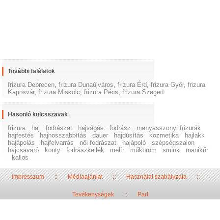
További találatok
frizura Debrecen
,
frizura Dunaújváros
,
frizura Érd
,
frizura Győr
,
frizura
Kaposvár
,
frizura Miskolc
,
frizura Pécs
,
frizura Szeged
Hasonló kulcsszavak
frizura
haj
fodrászat
hajvágás
fodrász
menyasszonyi frizurák
hajfestés
hajhosszabbítás
dauer
hajdúsítás
kozmetika
hajlakk
hajápolás
hajfelvarrás
női fodrászat
hajápoló
szépségszalon
hajcsavaró
konty
fodrászkellék
melír
műköröm
smink
manikűr
kallos
Impresszum
::
Médiaajánlat
::
Használat szabályzata
::
Tevékenységek
::
Part