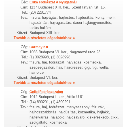
Cég:
Erika Fodrászat A Nyugatinál
Cím:
1137 Budapest XIII. ker., Szent István Krt. 16.
Tel.:
(20) 2281774
Tev.:
frizura, hajvágás, hajfestés, hajdúsítás, konty, melír,
hajszárítás, hajragasztás, dauer hajkiegyenesítés,
tartós hullám
Körzet:
Budapest XIII. ker.
Tovább a részletes cégadatokhoz »
Cég:
Carmey Kft
Cím:
1065 Budapest VI. ker., Nagymező utca 23.
Tel.:
(1) 3028998, (1) 3028998
Tev.:
frizura, haj, fodrászat, hajvágás, kozmetika,
szépségszalon, hair, hairdresser, gigi, tigi, wella,
hairforce
Körzet:
Budapest VI. ker.
Tovább a részletes cégadatokhoz »
Cég:
Gellei Fodrászszalon
Cím:
1012 Budapest I. ker., Attila U.81
Tel.:
(14) 890291, (1) 4890291
Tev.:
frizura, haj, fodrászat, menyasszonyi frizurák,
hajhosszabbítás, hajdúsítás, kozmetika, hajlakk,
hajfelvarrás, hajápoló, hajcsavaró, kiskereskedő, cikk,
szolgáltató, kozmetikai