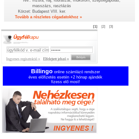
Tev.:
frizura, haj, fodrászat, műköröm, szépségápolás,
masszázs, rasztázás
Körzet:
Budapest VIII. ker.
Tovább a részletes cégadatokhoz »
[1]
[2]
[3]
Ingyenes regisztráció »
Elfelejtett jelszó »
Billingo
online számlázó rendszer
éves előfizetés esetén +2 hónap ajándék
fizess elő most!