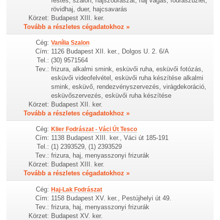
festés, szalon, hajszobrászat, haj vágás, fodrászüzlet,
rövidhaj, duer, hajcsavarás
Körzet:
Budapest XIII. ker.
Tovább a részletes cégadatokhoz »
Cég:
Vanília Szalon
Cím:
1126 Budapest XII. ker., Dolgos U. 2. 6/A
Tel.:
(30) 9571564
Tev.:
frizura, alkalmi smink, esküvői ruha, esküvői fotózás,
esküvői videofelvétel, esküvői ruha készítése alkalmi
smink, esküvő, rendezvényszervezés, virágdekoráció,
esküvőszervezés, esküvői ruha készítése
Körzet:
Budapest XII. ker.
Tovább a részletes cégadatokhoz »
Cég:
Klier Fodrászat - Váci Út Tesco
Cím:
1138 Budapest XIII. ker., Váci út 185-191
Tel.:
(1) 2393529, (1) 2393529
Tev.:
frizura, haj, menyasszonyi frizurák
Körzet:
Budapest XIII. ker.
Tovább a részletes cégadatokhoz »
Cég:
Haj-Lak Fodrászat
Cím:
1158 Budapest XV. ker., Pestújhelyi út 49.
Tev.:
frizura, haj, menyasszonyi frizurák
Körzet:
Budapest XV. ker.