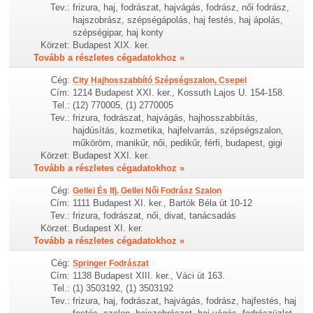
Tev.:
frizura, haj, fodrászat, hajvágás, fodrász, női fodrász,
hajszobrász, szépségápolás, haj festés, haj ápolás,
szépségipar, haj konty
Körzet:
Budapest XIX. ker.
Tovább a részletes cégadatokhoz »
Cég:
City Hajhosszabbító Szépségszalon, Csepel
Cím:
1214 Budapest XXI. ker., Kossuth Lajos U. 154-158.
Tel.:
(12) 770005, (1) 2770005
Tev.:
frizura, fodrászat, hajvágás, hajhosszabbítás,
hajdúsítás, kozmetika, hajfelvarrás, szépségszalon,
műköröm, manikűr, női, pedikűr, férfi, budapest, gigi
Körzet:
Budapest XXI. ker.
Tovább a részletes cégadatokhoz »
Cég:
Gellei És Ifj. Gellei Női Fodrász Szalon
Cím:
1111 Budapest XI. ker., Bartók Béla út 10-12
Tev.:
frizura, fodrászat, női, divat, tanácsadás
Körzet:
Budapest XI. ker.
Tovább a részletes cégadatokhoz »
Cég:
Springer Fodrászat
Cím:
1138 Budapest XIII. ker., Váci út 163.
Tel.:
(1) 3503192, (1) 3503192
Tev.:
frizura, haj, fodrászat, hajvágás, fodrász, hajfestés, haj