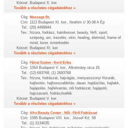
Körzet:
Budapest X. ker.
Tovább a részletes cégadatokhoz »
Cég:
Massage Bt.
Cím:
1113 Budapest XI. ker., Ibrahim U 30-38 A Ép
Tel.:
(20) 4499944
Tev.:
frizura, fodrász, hairdresser, beauty, férfi, sport,
szépség, arc, kezelés, skin, healing, életmód, frame of
mind, lover, ismerkedés
Körzet:
Budapest XI. ker.
Tovább a részletes cégadatokhoz »
Cég:
Fátrai Szalon - Kerti Erika
Cím:
1054 Budapest V. ker., Alkotmány utca 18.
Tel.:
(12) 693768, (1) 2693768
Tev.:
frizura, fodrászat, hajvágás, menyasszonyi frizurák,
hajfestés, hajhosszabbítás, dauer, hajdúsítás, hajlakk,
hajápolás, hajfelvarrás, női fodrászat, hajápoló,
hajcsavaró, fodrászkellék
Körzet:
Budapest V. ker.
Tovább a részletes cégadatokhoz »
Cég:
Afro Beauty Center - Női - Férfi Fodrászat
Cím:
1085 Budapest VIII. ker., József Krt. 58
Tel.:
(1) 3134035