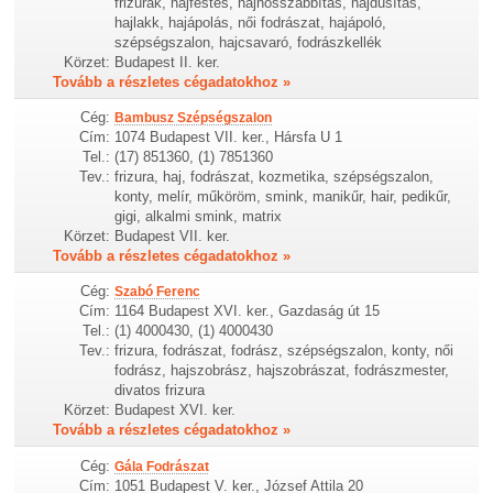
frizurák, hajfestés, hajhosszabbítás, hajdúsítás,
hajlakk, hajápolás, női fodrászat, hajápoló,
szépségszalon, hajcsavaró, fodrászkellék
Körzet:
Budapest II. ker.
Tovább a részletes cégadatokhoz »
Cég:
Bambusz Szépségszalon
Cím:
1074 Budapest VII. ker., Hársfa U 1
Tel.:
(17) 851360, (1) 7851360
Tev.:
frizura, haj, fodrászat, kozmetika, szépségszalon,
konty, melír, műköröm, smink, manikűr, hair, pedikűr,
gigi, alkalmi smink, matrix
Körzet:
Budapest VII. ker.
Tovább a részletes cégadatokhoz »
Cég:
Szabó Ferenc
Cím:
1164 Budapest XVI. ker., Gazdaság út 15
Tel.:
(1) 4000430, (1) 4000430
Tev.:
frizura, fodrászat, fodrász, szépségszalon, konty, női
fodrász, hajszobrász, hajszobrászat, fodrászmester,
divatos frizura
Körzet:
Budapest XVI. ker.
Tovább a részletes cégadatokhoz »
Cég:
Gála Fodrászat
Cím:
1051 Budapest V. ker., József Attila 20