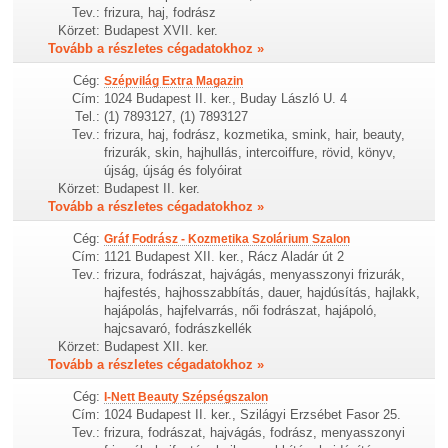
Tev.:
frizura, haj, fodrász
Körzet:
Budapest XVII. ker.
Tovább a részletes cégadatokhoz »
Cég:
Szépvilág Extra Magazin
Cím:
1024 Budapest II. ker., Buday László U. 4
Tel.:
(1) 7893127, (1) 7893127
Tev.:
frizura, haj, fodrász, kozmetika, smink, hair, beauty,
frizurák, skin, hajhullás, intercoiffure, rövid, könyv,
újság, újság és folyóirat
Körzet:
Budapest II. ker.
Tovább a részletes cégadatokhoz »
Cég:
Gráf Fodrász - Kozmetika Szolárium Szalon
Cím:
1121 Budapest XII. ker., Rácz Aladár út 2
Tev.:
frizura, fodrászat, hajvágás, menyasszonyi frizurák,
hajfestés, hajhosszabbítás, dauer, hajdúsítás, hajlakk,
hajápolás, hajfelvarrás, női fodrászat, hajápoló,
hajcsavaró, fodrászkellék
Körzet:
Budapest XII. ker.
Tovább a részletes cégadatokhoz »
Cég:
I-Nett Beauty Szépségszalon
Cím:
1024 Budapest II. ker., Szilágyi Erzsébet Fasor 25.
Tev.:
frizura, fodrászat, hajvágás, fodrász, menyasszonyi