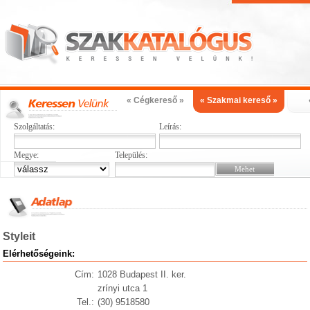
« Cégkereső »
« Szakmai kereső »
Szolgáltatás:
Leírás:
Megye:
Település:
Styleit
Elérhetőségeink:
Cím:
1028 Budapest II. ker.
zrínyi utca 1
Tel.:
(30) 9518580