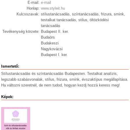
E-mail:
e-mail
Honlap:
www.styleit.hu
Kulcsszavak:
stílustanácsadás, színtanácsadás, frizura, smink,
testalkat tanácsadás, stilus, öltözködési
tanácsadás
Tevékenység körzete:
Budapest II. ker.
Budaörs
Budakeszi
Nagykovácsi
Budapest I. ker.
Ismertető:
Stílustanácsadás és színtanácsadás Budapesten. Testalkat analízis,
legszabb szabásvonalak, stílus, frizura, smink, évszaktípus megállapítása.
Ha változni szeretnél, de nem tudod, hogyan kezdj hozzá keress meg!
Képek: