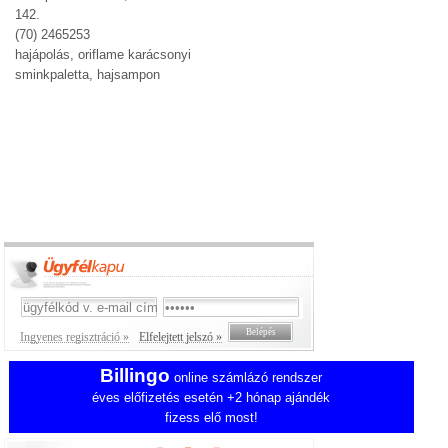
142.
(70) 2465253
hajápolás, oriflame karácsonyi
sminkpaletta, hajsampon
Ingyenes regisztráció »
Elfelejtett jelszó »
Billingo
online számlázó rendszer
éves előfizetés esetén +2 hónap ajándék
fizess elő most!