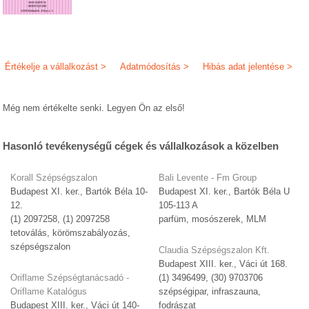
Értékelje a vállalkozást >
Adatmódosítás >
Hibás adat jelentése >
Még nem értékelte senki. Legyen Ön az első!
Hasonló tevékenységű cégek és vállalkozások a közelben
Korall Szépségszalon
Bali Levente - Fm Group
Budapest XI. ker., Bartók Béla 10-
Budapest XI. ker., Bartók Béla U
12.
105-113 A
(1) 2097258, (1) 2097258
parfüm, mosószerek, MLM
tetoválás, körömszabályozás,
szépségszalon
Claudia Szépségszalon Kft.
Budapest XIII. ker., Váci út 168.
Oriflame Szépségtanácsadó -
(1) 3496499, (30) 9703706
Oriflame Katalógus
szépségipar, infraszauna,
Budapest XIII. ker., Váci út 140-
fodrászat