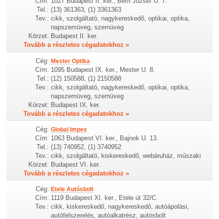
Cím:
1027 Budapest II. ker., Bem József U. 7.
Tel.:
(13) 361363, (1) 3361363
Tev.:
cikk, szolgáltató, nagykereskedő, optikai, optika,
napszemüveg, szemüveg
Körzet:
Budapest II. ker.
Tovább a részletes cégadatokhoz »
Cég:
Mester Optika
Cím:
1095 Budapest IX. ker., Mester U. 8.
Tel.:
(12) 150588, (1) 2150588
Tev.:
cikk, szolgáltató, nagykereskedő, optikai, optika,
napszemüveg, szemüveg
Körzet:
Budapest IX. ker.
Tovább a részletes cégadatokhoz »
Cég:
Global Impex
Cím:
1063 Budapest VI. ker., Bajnok U. 13.
Tel.:
(13) 740952, (1) 3740952
Tev.:
cikk, szolgáltató, kiskereskedő, webáruház, műszaki
Körzet:
Budapest VI. ker.
Tovább a részletes cégadatokhoz »
Cég:
Etele Autósbolt
Cím:
1119 Budapest XI. ker., Etele út 32/C.
Tev.:
cikk, kiskereskedő, nagykereskedő, autóápolási,
autófelszerelés, autóalkatrész, autósbolt