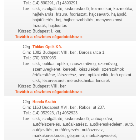
Tel.:
(14) 890291, (1) 4890291
Tev.:
cikk, szolgáltató, kiskereskedő, kozmetikai, kozmetika,
hajfelvarrás, frizura, fodrászat, hajcsavaró, hajápoló,
hajátültetés, haj, hajhosszabbítás, menyasszonyi
frizurák, hajdúsítás
Körzet:
Budapest I. ker.
Tovább a részletes cégadatokhoz »
Cég:
Tóbiás Optik Kft.
Cím:
1082 Budapest VIII. ker., Baross utca 1.
Tel.:
(70) 3330935
Tev.:
cikk, optikai, optika, napszemüveg, szemüveg,
szemüvegkeret, keretek, készülékek, szerszámok
értékesítése, látszerész, sec, optikai cikk, fotó optikai
cikk, lézervezérelt méréstechnika, lencsék
Körzet:
Budapest VIII. ker.
Tovább a részletes cégadatokhoz »
Cég:
Honda Szabó
Cím:
1163 Budapest XVI. ker., Rákosi út 207.
Tel.:
(14) 052923, (1) 4052923
Tev.:
cikk, szolgáltató, kiskereskedő, autóápolási,
autófelszerelés, autóalkatrész, autókereskedelem, autó,
autójavítás, autófényezés, autószerviz,
márkakereskedés, gépjármű, márkaképviselet,