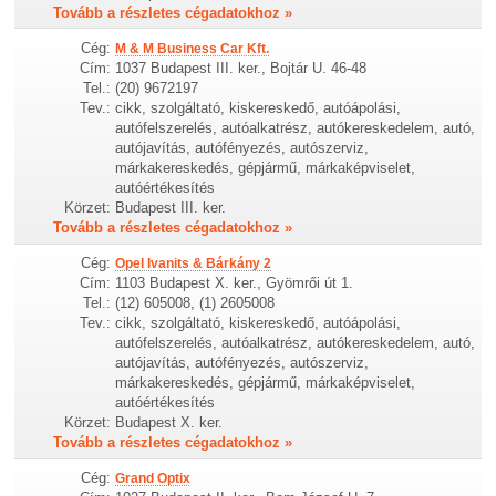
Tovább a részletes cégadatokhoz »
Cég:
M & M Business Car Kft.
Cím:
1037 Budapest III. ker., Bojtár U. 46-48
Tel.:
(20) 9672197
Tev.:
cikk, szolgáltató, kiskereskedő, autóápolási,
autófelszerelés, autóalkatrész, autókereskedelem, autó,
autójavítás, autófényezés, autószerviz,
márkakereskedés, gépjármű, márkaképviselet,
autóértékesítés
Körzet:
Budapest III. ker.
Tovább a részletes cégadatokhoz »
Cég:
Opel Ivanits & Bárkány 2
Cím:
1103 Budapest X. ker., Gyömrői út 1.
Tel.:
(12) 605008, (1) 2605008
Tev.:
cikk, szolgáltató, kiskereskedő, autóápolási,
autófelszerelés, autóalkatrész, autókereskedelem, autó,
autójavítás, autófényezés, autószerviz,
márkakereskedés, gépjármű, márkaképviselet,
autóértékesítés
Körzet:
Budapest X. ker.
Tovább a részletes cégadatokhoz »
Cég:
Grand Optix