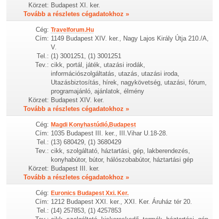
Körzet:
Budapest XI. ker.
Tovább a részletes cégadatokhoz »
Cég:
Travelforum.Hu
Cím:
1149 Budapest XIV. ker., Nagy Lajos Király Útja 210./A,
V.
Tel.:
(1) 3001251, (1) 3001251
Tev.:
cikk, portál, játék, utazási irodák,
információszolgáltatás, utazás, utazási iroda,
Utazásbiztosítás, hírek, nagykövetség, utazási, fórum,
programajánló, ajánlatok, élmény
Körzet:
Budapest XIV. ker.
Tovább a részletes cégadatokhoz »
Cég:
Magdi Konyhastúdió,Budapest
Cím:
1035 Budapest III. ker., III.Vihar U.18-28.
Tel.:
(13) 680429, (1) 3680429
Tev.:
cikk, szolgáltató, háztartási, gép, lakberendezés,
konyhabútor, bútor, hálószobabútor, háztartási gép
Körzet:
Budapest III. ker.
Tovább a részletes cégadatokhoz »
Cég:
Euronics Budapest Xxi. Ker.
Cím:
1212 Budapest XXI. ker., XXI. Ker. Áruház tér 20.
Tel.:
(14) 257853, (1) 4257853