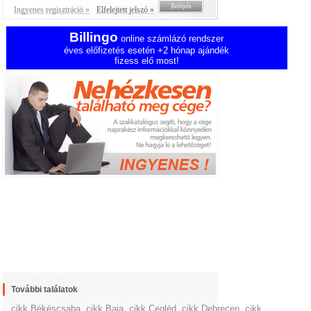
Ingyenes regisztráció »
Elfelejtett jelszó »
Billingo
online számlázó rendszer
éves előfizetés esetén +2 hónap ajándék
fizess elő most!
További találatok
cikk Békéscsaba
,
cikk Baja
,
cikk Cegléd
,
cikk Debrecen
,
cikk