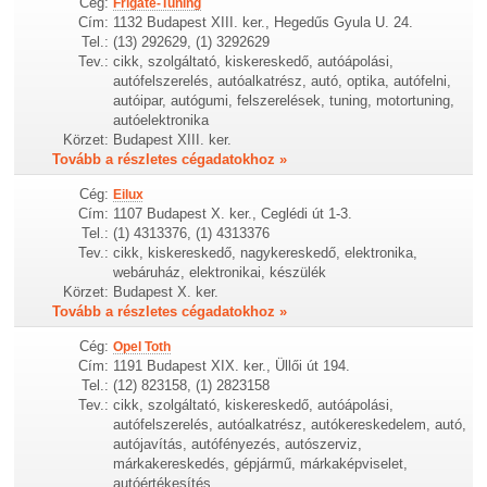
Cég:
Frigate-Tuning
Cím:
1132 Budapest XIII. ker., Hegedűs Gyula U. 24.
Tel.:
(13) 292629, (1) 3292629
Tev.:
cikk, szolgáltató, kiskereskedő, autóápolási,
autófelszerelés, autóalkatrész, autó, optika, autófelni,
autóipar, autógumi, felszerelések, tuning, motortuning,
autóelektronika
Körzet:
Budapest XIII. ker.
Tovább a részletes cégadatokhoz »
Cég:
Eilux
Cím:
1107 Budapest X. ker., Ceglédi út 1-3.
Tel.:
(1) 4313376, (1) 4313376
Tev.:
cikk, kiskereskedő, nagykereskedő, elektronika,
webáruház, elektronikai, készülék
Körzet:
Budapest X. ker.
Tovább a részletes cégadatokhoz »
Cég:
Opel Toth
Cím:
1191 Budapest XIX. ker., Üllői út 194.
Tel.:
(12) 823158, (1) 2823158
Tev.:
cikk, szolgáltató, kiskereskedő, autóápolási,
autófelszerelés, autóalkatrész, autókereskedelem, autó,
autójavítás, autófényezés, autószerviz,
márkakereskedés, gépjármű, márkaképviselet,
autóértékesítés