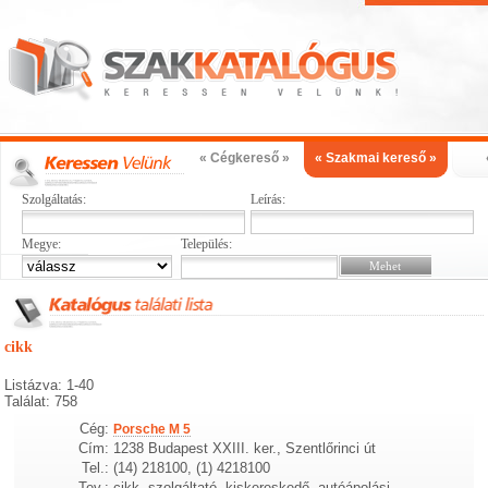
« Cégkereső »
« Szakmai kereső »
Szolgáltatás:
Leírás:
Megye:
Település:
cikk
Listázva: 1-40
Találat: 758
Cég:
Porsche M 5
Cím:
1238 Budapest XXIII. ker., Szentlőrinci út
Tel.:
(14) 218100, (1) 4218100
Tev.:
cikk, szolgáltató, kiskereskedő, autóápolási,