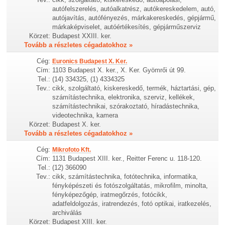
autófelszerelés, autóalkatrész, autókereskedelem, autó,
autójavítás, autófényezés, márkakereskedés, gépjármű,
márkaképviselet, autóértékesítés, gépjárműszerviz
Körzet:
Budapest XXIII. ker.
Tovább a részletes cégadatokhoz »
Cég:
Euronics Budapest X. Ker.
Cím:
1103 Budapest X. ker., X. Ker. Gyömrői út 99.
Tel.:
(14) 334325, (1) 4334325
Tev.:
cikk, szolgáltató, kiskereskedő, termék, háztartási, gép,
számítástechnika, elektronika, szerviz, kellékek,
számítástechnikai, szórakoztató, híradástechnika,
videotechnika, kamera
Körzet:
Budapest X. ker.
Tovább a részletes cégadatokhoz »
Cég:
Mikrofoto Kft.
Cím:
1131 Budapest XIII. ker., Reitter Ferenc u. 118-120.
Tel.:
(12) 366090
Tev.:
cikk, számítástechnika, fotótechnika, informatika,
fényképészeti és fotószolgáltatás, mikrofilm, minolta,
fényképezőgép, iratmegőrzés, fotócikk,
adatfeldolgozás, iratrendezés, fotó optikai, iratkezelés,
archiválás
Körzet:
Budapest XIII. ker.