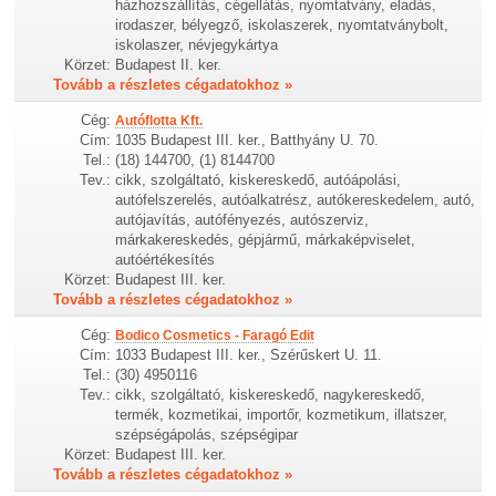
házhozszállítás, cégellátás, nyomtatvány, eladás,
irodaszer, bélyegző, iskolaszerek, nyomtatványbolt,
iskolaszer, névjegykártya
Körzet:
Budapest II. ker.
Tovább a részletes cégadatokhoz »
Cég:
Autóflotta Kft.
Cím:
1035 Budapest III. ker., Batthyány U. 70.
Tel.:
(18) 144700, (1) 8144700
Tev.:
cikk, szolgáltató, kiskereskedő, autóápolási,
autófelszerelés, autóalkatrész, autókereskedelem, autó,
autójavítás, autófényezés, autószerviz,
márkakereskedés, gépjármű, márkaképviselet,
autóértékesítés
Körzet:
Budapest III. ker.
Tovább a részletes cégadatokhoz »
Cég:
Bodico Cosmetics - Faragó Edit
Cím:
1033 Budapest III. ker., Szérűskert U. 11.
Tel.:
(30) 4950116
Tev.:
cikk, szolgáltató, kiskereskedő, nagykereskedő,
termék, kozmetikai, importőr, kozmetikum, illatszer,
szépségápolás, szépségipar
Körzet:
Budapest III. ker.
Tovább a részletes cégadatokhoz »