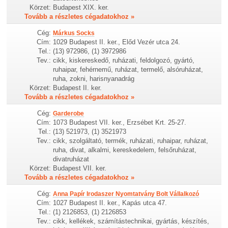
Körzet:
Budapest XIX. ker.
Tovább a részletes cégadatokhoz »
Cég:
Márkus Socks
Cím:
1029 Budapest II. ker., Előd Vezér utca 24.
Tel.:
(13) 972986, (1) 3972986
Tev.:
cikk, kiskereskedő, ruházati, feldolgozó, gyártó,
ruhaipar, fehérnemű, ruházat, termelő, alsóruházat,
ruha, zokni, harisnyanadrág
Körzet:
Budapest II. ker.
Tovább a részletes cégadatokhoz »
Cég:
Garderobe
Cím:
1073 Budapest VII. ker., Erzsébet Krt. 25-27.
Tel.:
(13) 521973, (1) 3521973
Tev.:
cikk, szolgáltató, termék, ruházati, ruhaipar, ruházat,
ruha, divat, alkalmi, kereskedelem, felsőruházat,
divatruházat
Körzet:
Budapest VII. ker.
Tovább a részletes cégadatokhoz »
Cég:
Anna Papír Irodaszer Nyomtatvány Bolt Vállalkozó
Cím:
1027 Budapest II. ker., Kapás utca 47.
Tel.:
(1) 2126853, (1) 2126853
Tev.:
cikk, kellékek, számítástechnikai, gyártás, készítés,