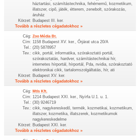
háztartási, számítástechnika, fehérnemű, kozmetikum,
illatszer, cipő, játék, étterem, zenebolt, szórakozás,
áruház
Körzet:
Budapest III. ker.
Tovább a részletes cégadatokhoz »
Cég:
Zoo Média Bt.
Cím:
1158 Budapest XV. ker., Őrjárat utca 20/A
Tel.:
(20) 5878957
Tev.:
cikk, portál, informatika, szórakoztató portál,
szórakoztatás, hardver, számítástechnikai hír,
internetes hírportál, hírportál, Pda, nvidia, szórakoztató
elektronikai cikk, tartalomszolgáltatás, hír, ati
Körzet:
Budapest XV. ker.
Tovább a részletes cégadatokhoz »
Cég:
Mtls Kft.
Cím:
1214 Budapest XXI. ker., Nyírfa U.1. u. 1.
Tel.:
(30) 9246719
Tev.:
cikk, nagykereskedő, termék, kozmetikai, kozmetikum,
illatszer, kozmetika, illatszerek, kozmetikumok
nagykereskedelme
Körzet:
Budapest XXI. ker.
Tovább a részletes cégadatokhoz »