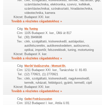
Tev.:
cikk, szolgáltató, kiskereskedő, termék, háztartási, gép,
számítástechnika, elektronika, szerviz, kellékek,
számítástechnikai, szórakoztató, híradástechnika,
videotechnika, kamera
Körzet:
Budapest XXI. ker.
Tovább a részletes cégadatokhoz »
Cég:
Ma Tuning
Cím:
1105 Budapest X. ker., Üllői út 817
Tel.:
(30) 3949698
Tev.:
cikk, szolgáltató, kiskereskedő, autóápolási,
autófelszerelés, autókereskedelem, autószerviz,
optikai, importőr, felszerelések, tuning, motortuning
Körzet:
Budapest X. ker.
Tovább a részletes cégadatokhoz »
Cég:
Maróti Vadászruha - Momati Bt.
Cím:
1211 Budapest XXI. ker., Tanácsház U. 81-83.
Tel.:
(12) 770921, (1) 2770921
Tev.:
cikk, szolgáltató, kiskereskedő, nagykereskedő,
termék, ruházati, feldolgozó, gyártó, termelő, cipő
Körzet:
Budapest XXI. ker.
Tovább a részletes cégadatokhoz »
Cég:
Gellei Fodrászszalon
Cím:
1012 Budapest I. ker., Attila U.81