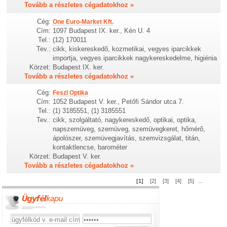
Tovább a részletes cégadatokhoz »
Cég:
One Euro-Market Kft.
Cím:
1097 Budapest IX. ker., Kén U. 4
Tel.:
(12) 170011
Tev.:
cikk, kiskereskedő, kozmetikai, vegyes iparcikkek
importja, vegyes iparcikkek nagykereskedelme, higiénia
Körzet:
Budapest IX. ker.
Tovább a részletes cégadatokhoz »
Cég:
Feszl Optika
Cím:
1052 Budapest V. ker., Petőfi Sándor utca 7.
Tel.:
(1) 3185551, (1) 3185551
Tev.:
cikk, szolgáltató, nagykereskedő, optikai, optika,
napszemüveg, szemüveg, szemüvegkeret, hőmérő,
ápolószer, szemüvegjavítás, szemvizsgálat, titán,
kontaktlencse, barométer
Körzet:
Budapest V. ker.
Tovább a részletes cégadatokhoz »
[1]
[2]
[3]
[4]
[5]
...