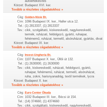
autóértékesítés
Körzet:
Budapest XVI. ker.
Tovább a részletes cégadatokhoz »
Cég:
Golden-Nixie Bt.
Cím:
1096 Budapest IX. ker., Haller utca 12.
Tel.:
(1) 2813337, (1) 2813337
Tev.:
cikk, szolgáltató, kiskereskedő, nagykereskedő,
termék, ruházati, feldolgozó, gyártó, ruhaipar,
fehérnemű, ruházat, termelő, alsóruházat, gyártás, divat
Körzet:
Budapest IX. ker.
Tovább a részletes cégadatokhoz »
Cég:
Invest-Ungheria Bt.
Cím:
1107 Budapest X. ker., Üllői út 132.
Tel.:
(1) 2630000, (1) 2630000
Tev.:
cikk, kiskereskedő, ruházati, feldolgozó, gyártó,
ruhaipar, fehérnemű, ruházat, termelő, alsóruházat,
ruha, zokni, harisnyanadrág, textil termékek, lycra
Körzet:
Budapest X. ker.
Tovább a részletes cégadatokhoz »
Cég:
Euro Center Óbuda
Cím:
1032 Budapest III. ker., Bécsi út 154.
Tel.:
(14) 374660, (1) 4374660
Tev.:
cikk, szolgáltató, kiskereskedő, nagykereskedő,