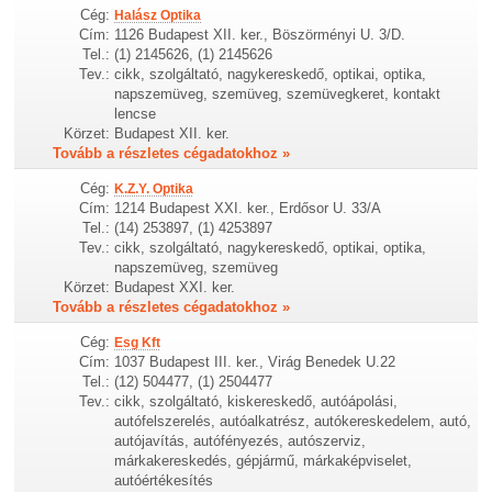
Cég:
Halász Optika
Cím:
1126 Budapest XII. ker., Böszörményi U. 3/D.
Tel.:
(1) 2145626, (1) 2145626
Tev.:
cikk, szolgáltató, nagykereskedő, optikai, optika,
napszemüveg, szemüveg, szemüvegkeret, kontakt
lencse
Körzet:
Budapest XII. ker.
Tovább a részletes cégadatokhoz »
Cég:
K.Z.Y. Optika
Cím:
1214 Budapest XXI. ker., Erdősor U. 33/A
Tel.:
(14) 253897, (1) 4253897
Tev.:
cikk, szolgáltató, nagykereskedő, optikai, optika,
napszemüveg, szemüveg
Körzet:
Budapest XXI. ker.
Tovább a részletes cégadatokhoz »
Cég:
Esg Kft
Cím:
1037 Budapest III. ker., Virág Benedek U.22
Tel.:
(12) 504477, (1) 2504477
Tev.:
cikk, szolgáltató, kiskereskedő, autóápolási,
autófelszerelés, autóalkatrész, autókereskedelem, autó,
autójavítás, autófényezés, autószerviz,
márkakereskedés, gépjármű, márkaképviselet,
autóértékesítés