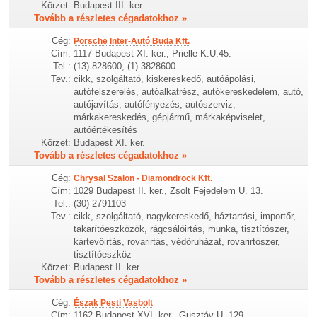
Körzet:
Budapest III. ker.
Tovább a részletes cégadatokhoz »
Cég:
Porsche Inter-Autó Buda Kft.
Cím:
1117 Budapest XI. ker., Prielle K.U.45.
Tel.:
(13) 828600, (1) 3828600
Tev.:
cikk, szolgáltató, kiskereskedő, autóápolási,
autófelszerelés, autóalkatrész, autókereskedelem, autó,
autójavítás, autófényezés, autószerviz,
márkakereskedés, gépjármű, márkaképviselet,
autóértékesítés
Körzet:
Budapest XI. ker.
Tovább a részletes cégadatokhoz »
Cég:
Chrysal Szalon - Diamondrock Kft.
Cím:
1029 Budapest II. ker., Zsolt Fejedelem U. 13.
Tel.:
(30) 2791103
Tev.:
cikk, szolgáltató, nagykereskedő, háztartási, importőr,
takarítóeszközök, rágcsálóirtás, munka, tisztítószer,
kártevőirtás, rovarirtás, védőruházat, rovarirtószer,
tisztítóeszköz
Körzet:
Budapest II. ker.
Tovább a részletes cégadatokhoz »
Cég:
Észak Pesti Vasbolt
Cím:
1162 Budapest XVI. ker., Gusztáv U. 129.