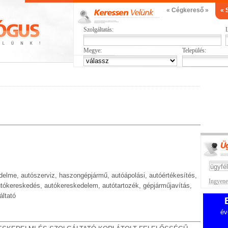
« Cégkereső »
« 
Szolgáltatás:
L
Megye:
Település:
elme, autószerviz, haszongépjármű, autóápolási, autóértékesítés,
Ingyenes
utókereskedés, autókereskedelem, autótartozék, gépjárműjavítás,
áltató
év