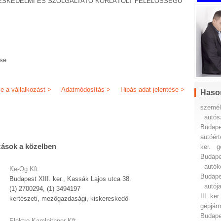
ESKEDELMI ÉS SZOLGÁLTATÓ KORLÁTOLT FELELŐSSÉGŰ
ése
je a vállalkozást >
Adatmódosítás >
Hibás adat jelentése >
Haso
személ
autós
Budapes
autóért
zások a közelben
ker.
g
Budapes
autók
Ke-Og Kft.
Budapes
Budapest XIII. ker., Kassák Lajos utca 38.
autója
(1) 2700294, (1) 3494197
III. ker.
kertészeti, mezőgazdasági, kiskereskedő
gépjárm
Budapes
Elektro-Kamleithner Kft.