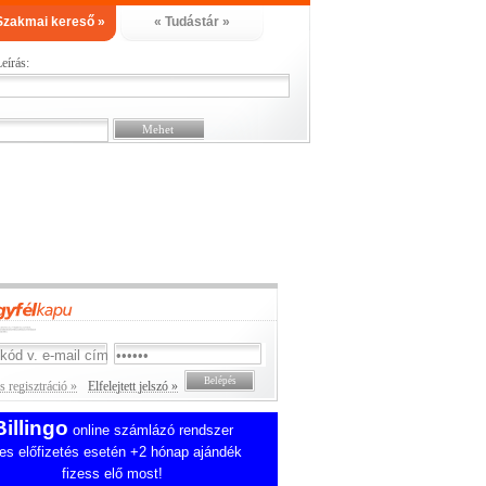
Szakmai kereső »
« Tudástár »
eírás:
 regisztráció »
Elfelejtett jelszó »
Billingo
online számlázó rendszer
es előfizetés esetén +2 hónap ajándék
fizess elő most!