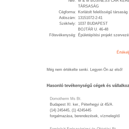
Név:
M & M BUSINESS CAR KER
TÁRSASÁG
Cégforma:
Korlátolt felelősségű társaság
Adószám:
13151072-2-41
Székhely:
1037 BUDAPEST
BOJTÁR U. 46-48
Főtevékenység:
Épületépítési projekt szervez
Értékel
Még nem értékelte senki. Legyen Ön az első!
Hasonló tevékenységű cégek és vállalko
Domotherm Ms Bt.
Budapest XI. ker., Péterhegyi út 45/A.
(14) 245445, (1) 4245445
forgalmazása, berendezések, vízmelegítő
Forráskút Egészségügyi és Oktatási Bt.