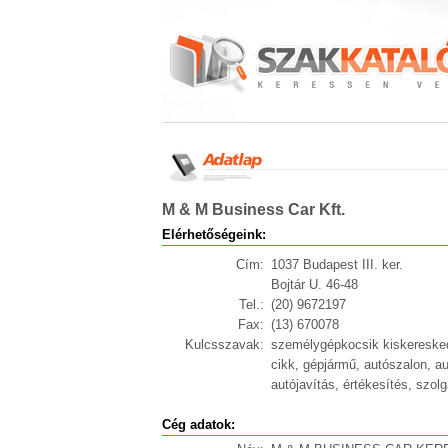
M & M Business Car Kft.
Elérhetőségeink:
Cím:
1037 Budapest III. ker.
Bojtár U. 46-48
Tel.:
(20) 9672197
Fax:
(13) 670078
Kulcsszavak:
személygépkocsik kiskeresked
cikk, gépjármű, autószalon, a
autójavítás, értékesítés, szolg
Cég adatok: