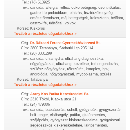
Tel.:
(78) 513925
Tev.:
candida, allergia, reflux, cukorbetegség, csontritkulás,
gastro-life prebiotikum, elhízás, lisztérzékenység,
emésztőrendszer, máj betegségek, koleszterin, bélflóra,
gastro-life, üdítőital, volvox
Körzet:
Kiskőrös
Tovább a részletes cégadatokhoz »
Cég:
Dr. Rákoczi Ferenc Gyermekháziorvosi Bt.
Cím:
2800 Tatabánya, Sárberki Ltp 205 1/4
Tel.:
(20) 3331299
Tev.:
candida, chlamydia, ultrahang diagnosztika,
nőgyógyászat, ultrahang, kezelése, terhesgondozás,
szülész nőgyógyász, rákszűrés, komplex, hpv,
andrológia, nőgyógyászati, mycoplasma, szűrés
Körzet:
Tatabánya
Tovább a részletes cégadatokhoz »
Cég:
Arany Kos Patika Kereskedelmi Bt.
Cím:
2316 Tököl, Klapka utca 21
Tel.:
(24) 479006
Tev.:
candida, babaápolás, scholl, gyógyteák, gyógyszertár,
holt-tenger, elsősegély, patika, gluténmentes,
szájápolás, gyógyszer kiskereskedelme, gyógyászati
segédeszköz kiskereskedelme, laktózmentes,