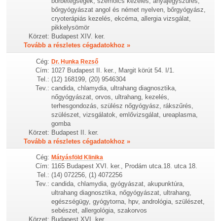
bőrbetegségek, szemölcs kezelés, anyajegyszűrés,
bőrgyógyászat angol és német nyelven, bőrgyógyász,
cryoterápiás kezelés, ekcéma, allergia vizsgálat,
pikkelysömör
Körzet:
Budapest XIV. ker.
Tovább a részletes cégadatokhoz »
Cég:
Dr. Hunka Rezső
Cím:
1027 Budapest II. ker., Margit körút 54. I/1.
Tel.:
(12) 168199, (20) 9546304
Tev.:
candida, chlamydia, ultrahang diagnosztika,
nőgyógyászat, orvos, ultrahang, kezelés,
terhesgondozás, szülész nőgyógyász, rákszűrés,
szülészet, vizsgálatok, emlővizsgálat, ureaplasma,
gomba
Körzet:
Budapest II. ker.
Tovább a részletes cégadatokhoz »
Cég:
Mátyásföld Klinika
Cím:
1165 Budapest XVI. ker., Prodám utca.18. utca 18.
Tel.:
(14) 072256, (1) 4072256
Tev.:
candida, chlamydia, gyógyászat, akupunktúra,
ultrahang diagnosztika, nőgyógyászat, ultrahang,
egészségügy, gyógytorna, hpv, andrológia, szülészet,
sebészet, allergológia, szakorvos
Körzet:
Budapest XVI. ker.