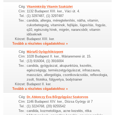
Cég:
Vitaminkirály Vitamin Szaküzlet
Cím:
1132 Budapest XIII. ker., Váci út. 4.
Tel.:
(1) 3297487, (1) 3297487
Tev.:
candida, allergia, méregtelenítés, nátha, vitamin,
cukorbetegség, vitaminok, fejfájás, lúgosítás, fogyás,
q10, egészség hírek, migrén, narancsbőr, vitamin
időseknek
Körzet:
Budapest XIII. ker.
Tovább a részletes cégadatokhoz »
Cég:
Máriafű Gyógyítóközpont
Cím:
1028 Budapest II. ker., Máriaremerei út. 15.
Tel.:
(13) 916004, (1) 3916004
Tev.:
candida, gyógyászat, akupunktúra, kezelés,
egészségügy, természetgyógyászat, infraszauna,
masszázs, allergológia, csontkovácsolás, reflexologia,
zsolt, fitotéka, fülgyertya, bodytrainer
Körzet:
Budapest II. ker.
Tovább a részletes cégadatokhoz »
Cég:
Dr. Ablonczy Éva Bőrgyógyász Szakorvos
Cím:
1146 Budapest XIV. ker., Dózsa György út 7
Tel.:
(1) 3224768, (20) 9255542
Tev.:
candida, kozmetológus, acne kezelés, ritka