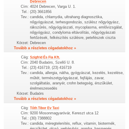
Debrecen
Cím:
4024 Debrecen, Varga U. 1.
Tel.:
(20) 3661856
Tev.:
candida, chlamydia, ultrahang diagnosztika,
nőgyógyászat, terhesgondozás, szülész nőgyógyász,
rákszűrés, nőgyógyászati, mycoplasma, emlővizsgálat,
nőgyógyász, condyloma eltávolítás, nőgyógyászati
fertőzések, felkészítés szülésre, petefészek ciszta
Körzet:
Debrecen
Tovább a részletes cégadatokhoz »
Cég:
Szigfrid És Fia Kft.
Cím:
2040 Budaörs, Szellő U. 8.
Tel.:
(23) 416719, (23) 416719
Tev.:
candida, allergia, nátha, gyógyászat, kezelés, kezelése,
műtét, természetgyógyászat, fejfájás, zavar,
szolgáltatás, aranyér, crohn betegség, érszűkület,
érelmeszesedés
Körzet:
Budaörs
Tovább a részletes cégadatokhoz »
Cég:
Tóth Tibor Ev Taxi
Cím:
9200 Mosonmagyaróvár, Kereszt utca 12
Tel.:
(30) 7388802
Tev.:
candida, méregtelenítés, reflux, vitamin, biotermék,
érszűkület, olcsó, webáruház, gomba, hasmenés,