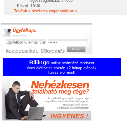
egészségpénztár, chicco
Körzet:
Tököl
Tovább a részletes cégadatokhoz »
Ingyenes regisztráció »
Elfelejtett jelszó »
Billingo
online számlázó rendszer
éves előfizetés esetén +2 hónap ajándék
fizess elő most!