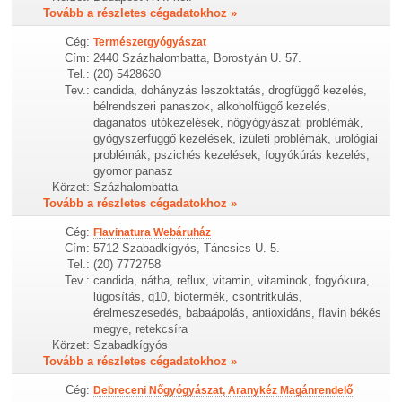
Tovább a részletes cégadatokhoz »
Cég:
Természetgyógyászat
Cím:
2440 Százhalombatta, Borostyán U. 57.
Tel.:
(20) 5428630
Tev.:
candida, dohányzás leszoktatás, drogfüggő kezelés,
bélrendszeri panaszok, alkoholfüggő kezelés,
daganatos utókezelések, nőgyógyászati problémák,
gyógyszerfüggő kezelések, izületi problémák, urológiai
problémák, pszichés kezelések, fogyókúrás kezelés,
gyomor panasz
Körzet:
Százhalombatta
Tovább a részletes cégadatokhoz »
Cég:
Flavinatura Webáruház
Cím:
5712 Szabadkígyós, Táncsics U. 5.
Tel.:
(20) 7772758
Tev.:
candida, nátha, reflux, vitamin, vitaminok, fogyókura,
lúgosítás, q10, biotermék, csontritkulás,
érelmeszesedés, babaápolás, antioxidáns, flavin békés
megye, retekcsíra
Körzet:
Szabadkígyós
Tovább a részletes cégadatokhoz »
Cég:
Debreceni Nőgyógyászat, Aranykéz Magánrendelő