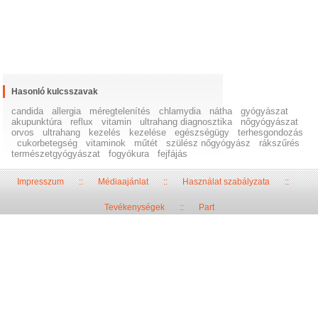
Hasonló kulcsszavak
candida
allergia
méregtelenítés
chlamydia
nátha
gyógyászat
akupunktúra
reflux
vitamin
ultrahang diagnosztika
nőgyógyászat
orvos
ultrahang
kezelés
kezelése
egészségügy
terhesgondozás
cukorbetegség
vitaminok
műtét
szülész nőgyógyász
rákszűrés
természetgyógyászat
fogyókura
fejfájás
Impresszum
::
Médiaajánlat
::
Használat szabályzata
::
Tevékenységek
::
Part