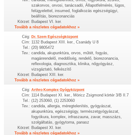
szakorvos, orvosi, tanácsadó, Állapotfelmérés, lúgos,
felügyelettel, insumed, foglalkozás egészségügyi,
beállítás, biorezonanciás
Körzet:
Budapest VI. ker.
Tovább a részletes cégadatokhoz »
Cég:
Dr. Szem Egészségközpont
Cím:
1132 Budapest XIII. ker., Csanády U 8
Tel.:
(20) 9805472
Tev.:
candida, akupunktúra, orvos, műtét, fogyás,
magánrendelő, meddőség, rendelő, biorezonancia,
reflexologia, diagnosztika, klinika, nőgyógyász,
vizsgáztató, felkészítő
Körzet:
Budapest XIII. ker.
Tovább a részletes cégadatokhoz »
Cég:
Arthro Komplex Gyógyközpont
Cím:
1114 Budapest XI. ker., Móricz Zsigmond körtér 3/B II.7
Tel.:
(12) 253060, (1) 2253060
Tev.:
candida, allergia, méregtelenítés, gyógyászat,
akupunktúra, egészségügy, természetgyógyászat,
fogyókura, komplex, infraszauna, zavar, masszázs,
szolgáltatás, gyógytorna, panasz
Körzet:
Budapest XI. ker.
Tovább a részletes cégadatokhoz »