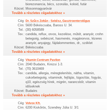
biorezonancia, bécs, szorulás, koloid, futár
Körzet:
Mosonmagyaróvár
Tovább a részletes cégadatokhoz »
Cég:
Dr. Szűcs Zoltán - Sebész, Gasztroenterológus
Cím:
5600 Békéscsaba, Baross U. 34.
Tel.:
(30) 6058589
Tev.:
candida, reflux, orvos, kezelése, műtét, aranyér, crohn
betegség, sebészet, hasmenés, magánorvos, lézeres
aranyér, anyajegy, fájdalommentes, dr., széklet
Körzet:
Békéscsaba
Tovább a részletes cégadatokhoz »
Cég:
Vitamin Centrum Pavilon
Cím:
2040 Budaörs, Kinizsi 1-3.
Tel.:
(70) 3610469
Tev.:
candida, allergia, méregtelenítés, nátha, vitamin,
cukorbetegség, vitaminok, fejfájás, lúgosítás, fogyás,
q10, egészség hírek, migrén, narancsbőr, vitamin
időseknek
Körzet:
Budaörs
Tovább a részletes cégadatokhoz »
Cég:
Volvox Kft.
Cím:
6200 Kiskőrös, Szendrey Júlia U. 3/1