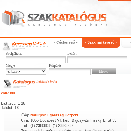
« Cégkereső »
« Szakmai kereső »
Szolgáltatás:
Leírás:
Megye:
Település:
candida
Listázva: 1-18
Találat: 18
Cég:
Naturport Egészség Központ
Cím:
1065 Budapest VI. ker., Bajcsy-Zsilinszky E. út 55.
Tel.:
(1) 2380909, (1) 2380909
Tev.:
candida, méregtelenítés, orvos, fogyókura, szűrés,