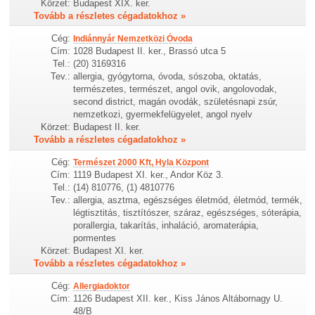
Körzet:
Budapest XIX. ker.
Tovább a részletes cégadatokhoz »
Cég:
Indiánnyár Nemzetközi Óvoda
Cím:
1028 Budapest II. ker., Brassó utca 5
Tel.:
(20) 3169316
Tev.:
allergia, gyógytorna, óvoda, sószoba, oktatás,
természetes, természet, angol ovik, angolovodak,
second district, magán ovodák, születésnapi zsúr,
nemzetkozi, gyermekfelügyelet, angol nyelv
Körzet:
Budapest II. ker.
Tovább a részletes cégadatokhoz »
Cég:
Természet 2000 Kft, Hyla Központ
Cím:
1119 Budapest XI. ker., Andor Köz 3.
Tel.:
(14) 810776, (1) 4810776
Tev.:
allergia, asztma, egészséges életmód, életmód, termék,
légtisztitás, tisztítószer, száraz, egészséges, sóterápia,
porallergia, takarítás, inhaláció, aromaterápia,
pormentes
Körzet:
Budapest XI. ker.
Tovább a részletes cégadatokhoz »
Cég:
Allergiadoktor
Cím:
1126 Budapest XII. ker., Kiss János Altábornagy U.
48/B