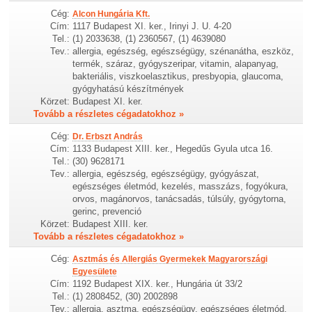
Cég:
Alcon Hungária Kft.
Cím:
1117 Budapest XI. ker., Irinyi J. U. 4-20
Tel.:
(1) 2033638, (1) 2360567, (1) 4639080
Tev.:
allergia, egészség, egészségügy, szénanátha, eszköz,
termék, száraz, gyógyszeripar, vitamin, alapanyag,
bakteriális, viszkoelasztikus, presbyopia, glaucoma,
gyógyhatású készítmények
Körzet:
Budapest XI. ker.
Tovább a részletes cégadatokhoz »
Cég:
Dr. Erbszt András
Cím:
1133 Budapest XIII. ker., Hegedűs Gyula utca 16.
Tel.:
(30) 9628171
Tev.:
allergia, egészség, egészségügy, gyógyászat,
egészséges életmód, kezelés, masszázs, fogyókura,
orvos, magánorvos, tanácsadás, túlsúly, gyógytorna,
gerinc, prevenció
Körzet:
Budapest XIII. ker.
Tovább a részletes cégadatokhoz »
Cég:
Asztmás és Allergiás Gyermekek Magyarországi
Egyesülete
Cím:
1192 Budapest XIX. ker., Hungária út 33/2
Tel.:
(1) 2808452, (30) 2002898
Tev.:
allergia, asztma, egészségügy, egészséges életmód,