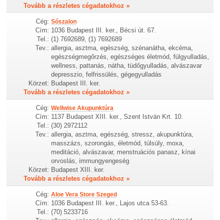
Tovább a részletes cégadatokhoz »
Cég:
Sószalon
Cím:
1036 Budapest III. ker., Bécsi út. 67.
Tel.:
(1) 7692689, (1) 7692689
Tev.:
allergia, asztma, egészség, szénanátha, ekcéma,
egészségmegőrzés, egészséges életmód, fülgyulladás,
wellness, pattanás, nátha, tüdőgyulladás, alvászavar
depresszio, felfrissülés, gégegyulladás
Körzet:
Budapest III. ker.
Tovább a részletes cégadatokhoz »
Cég:
Wellwise Akupunktúra
Cím:
1137 Budapest XIII. ker., Szent István Krt. 10.
Tel.:
(30) 2972112
Tev.:
allergia, asztma, egészség, stressz, akupunktúra,
masszázs, szorongás, életmód, túlsúly, moxa,
meditáció, alvászavar, menstruációs panasz, kínai
orvoslás, immungyengeség
Körzet:
Budapest XIII. ker.
Tovább a részletes cégadatokhoz »
Cég:
Aloe Vera Store Szeged
Cím:
1036 Budapest III. ker., Lajos utca 53-63.
Tel.:
(70) 5233716