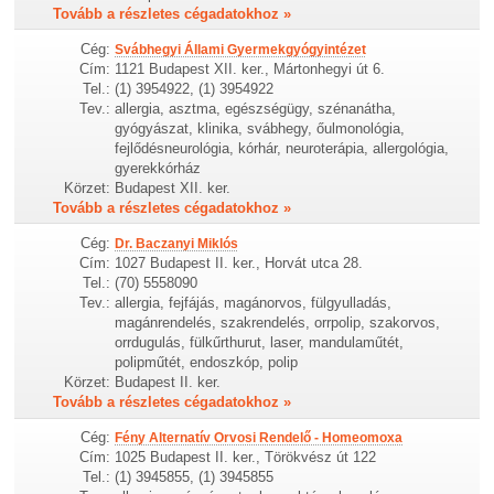
Tovább a részletes cégadatokhoz »
Cég:
Svábhegyi Állami Gyermekgyógyintézet
Cím:
1121 Budapest XII. ker., Mártonhegyi út 6.
Tel.:
(1) 3954922, (1) 3954922
Tev.:
allergia, asztma, egészségügy, szénanátha,
gyógyászat, klinika, svábhegy, őulmonológia,
fejlődésneurológia, kórhár, neuroterápia, allergológia,
gyerekkórház
Körzet:
Budapest XII. ker.
Tovább a részletes cégadatokhoz »
Cég:
Dr. Baczanyi Miklós
Cím:
1027 Budapest II. ker., Horvát utca 28.
Tel.:
(70) 5558090
Tev.:
allergia, fejfájás, magánorvos, fülgyulladás,
magánrendelés, szakrendelés, orrpolip, szakorvos,
orrdugulás, fülkűrthurut, laser, mandulaműtét,
polipműtét, endoszkóp, polip
Körzet:
Budapest II. ker.
Tovább a részletes cégadatokhoz »
Cég:
Fény Alternatív Orvosi Rendelő - Homeomoxa
Cím:
1025 Budapest II. ker., Törökvész út 122
Tel.:
(1) 3945855, (1) 3945855