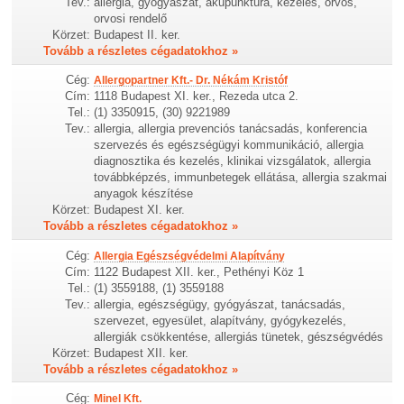
Tev.:
allergia, gyógyászat, akupunktúra, kezelés, orvos,
orvosi rendelő
Körzet:
Budapest II. ker.
Tovább a részletes cégadatokhoz »
Cég:
Allergopartner Kft.- Dr. Nékám Kristóf
Cím:
1118 Budapest XI. ker., Rezeda utca 2.
Tel.:
(1) 3350915, (30) 9221989
Tev.:
allergia, allergia prevenciós tanácsadás, konferencia
szervezés és egészségügyi kommunikáció, allergia
diagnosztika és kezelés, klinikai vizsgálatok, allergia
továbbképzés, immunbetegek ellátása, allergia szakmai
anyagok készítése
Körzet:
Budapest XI. ker.
Tovább a részletes cégadatokhoz »
Cég:
Allergia Egészségvédelmi Alapítvány
Cím:
1122 Budapest XII. ker., Pethényi Köz 1
Tel.:
(1) 3559188, (1) 3559188
Tev.:
allergia, egészségügy, gyógyászat, tanácsadás,
szervezet, egyesület, alapítvány, gyógykezelés,
allergiák csökkentése, allergiás tünetek, gészségvédés
Körzet:
Budapest XII. ker.
Tovább a részletes cégadatokhoz »
Cég:
Minel Kft.