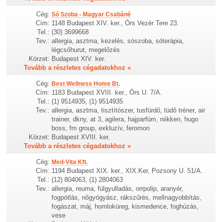
Cég:
Só Szoba - Magyar Csabáné
Cím:
1148 Budapest XIV. ker., Örs Vezér Tere 23.
Tel.:
(30) 3699668
Tev.:
allergia, asztma, kezelés, sószoba, sóterápia,
légcsőhurut, megelőzés
Körzet:
Budapest XIV. ker.
Tovább a részletes cégadatokhoz »
Cég:
Best Wellness Home Bt.
Cím:
1183 Budapest XVIII. ker., Örs U. 7/A.
Tel.:
(1) 9514935, (1) 9514935
Tev.:
allergia, asztma, tisztítószer, tusfürdő, tüdő tréner, air
trainer, dkny, at 3, agilera, hajparfüm, niikken, hugo
boss, fm group, exkluzív, feromon
Körzet:
Budapest XVIII. ker.
Tovább a részletes cégadatokhoz »
Cég:
Med-Vita Kft.
Cím:
1194 Budapest XIX. ker., XIX.Ker, Pozsony U. 51/A.
Tel.:
(12) 804063, (1) 2804063
Tev.:
allergia, reuma, fülgyulladás, orrpolip, aranyér,
fogpótlás, nőgyógyász, rákszűrés, mellnagyobbítás,
fogászat, máj, homloküreg, kismedence, foghúzás,
vese