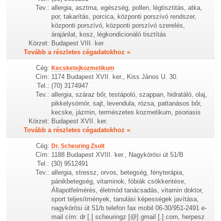
Tev.:
allergia, asztma, egészség, pollen, légtisztitás, atka,
por, takarítás, porcica, központi porszívó rendszer,
központi porszívó, központi porszívó szerelés,
árajánlat, kosz, légkondicionáló tisztítás
Körzet:
Budapest VIII. ker.
Tovább a részletes cégadatokhoz »
Cég:
Kecsketejkozmetikum
Cím:
1174 Budapest XVII. ker., Kiss János U. 30.
Tel.:
(70) 3174947
Tev.:
allergia, száraz bőr, testápoló, szappan, hidratáló, olaj,
pikkelysömör, sajt, levendula, rózsa, pattanásos bőr,
kecske, jázmin, természetes kozmetikum, psoriasis
Körzet:
Budapest XVII. ker.
Tovább a részletes cégadatokhoz »
Cég:
Dr. Scheuring Zsolt
Cím:
1188 Budapest XVIII. ker., Nagykörösi út 51/B
Tel.:
(30) 9512491
Tev.:
allergia, stressz, orvos, betegség, fényterápia,
pánikbetegség, vitaminok, fóbiák csökkentése,
Állapotfelmérés, életmód tanácsadás, vitamin doktor,
sport teljesítmények, tanulási képességek javítása,
nagykörösi út 51/b telefon fax mobil 06-30/951-2491 e-
mail cím: dr [.] scheuringz [@] gmail [.] com, herpesz