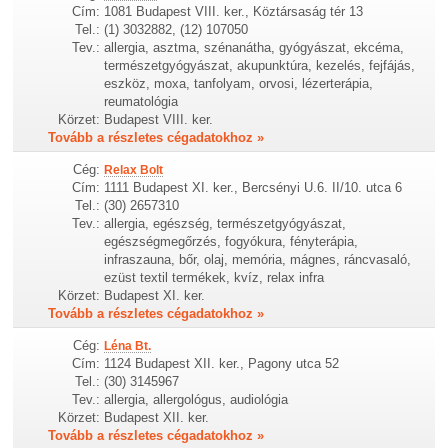
Cím:
1081 Budapest VIII. ker., Köztársaság tér 13
Tel.:
(1) 3032882, (12) 107050
Tev.:
allergia, asztma, szénanátha, gyógyászat, ekcéma,
természetgyógyászat, akupunktúra, kezelés, fejfájás,
eszköz, moxa, tanfolyam, orvosi, lézerterápia,
reumatológia
Körzet:
Budapest VIII. ker.
Tovább a részletes cégadatokhoz »
Cég:
Relax Bolt
Cím:
1111 Budapest XI. ker., Bercsényi U.6. II/10. utca 6
Tel.:
(30) 2657310
Tev.:
allergia, egészség, természetgyógyászat,
egészségmegőrzés, fogyókura, fényterápia,
infraszauna, bőr, olaj, memória, mágnes, ráncvasaló,
ezüst textil termékek, kvíz, relax infra
Körzet:
Budapest XI. ker.
Tovább a részletes cégadatokhoz »
Cég:
Léna Bt.
Cím:
1124 Budapest XII. ker., Pagony utca 52
Tel.:
(30) 3145967
Tev.:
allergia, allergológus, audiológia
Körzet:
Budapest XII. ker.
Tovább a részletes cégadatokhoz »