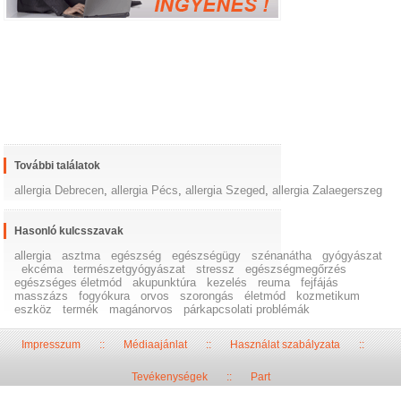
További találatok
allergia Debrecen
,
allergia Pécs
,
allergia Szeged
,
allergia Zalaegerszeg
Hasonló kulcsszavak
allergia
asztma
egészség
egészségügy
szénanátha
gyógyászat
ekcéma
természetgyógyászat
stressz
egészségmegőrzés
egészséges életmód
akupunktúra
kezelés
reuma
fejfájás
masszázs
fogyókura
orvos
szorongás
életmód
kozmetikum
eszköz
termék
magánorvos
párkapcsolati problémák
Impresszum
::
Médiaajánlat
::
Használat szabályzata
::
Tevékenységek
::
Part