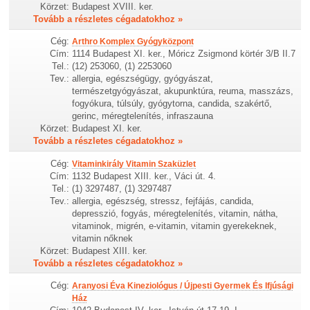
Körzet:
Budapest XVIII. ker.
Tovább a részletes cégadatokhoz »
Cég:
Arthro Komplex Gyógyközpont
Cím:
1114 Budapest XI. ker., Móricz Zsigmond körtér 3/B II.7
Tel.:
(12) 253060, (1) 2253060
Tev.:
allergia, egészségügy, gyógyászat,
természetgyógyászat, akupunktúra, reuma, masszázs,
fogyókura, túlsúly, gyógytorna, candida, szakértő,
gerinc, méregtelenítés, infraszauna
Körzet:
Budapest XI. ker.
Tovább a részletes cégadatokhoz »
Cég:
Vitaminkirály Vitamin Szaküzlet
Cím:
1132 Budapest XIII. ker., Váci út. 4.
Tel.:
(1) 3297487, (1) 3297487
Tev.:
allergia, egészség, stressz, fejfájás, candida,
depresszió, fogyás, méregtelenítés, vitamin, nátha,
vitaminok, migrén, e-vitamin, vitamin gyerekeknek,
vitamin nőknek
Körzet:
Budapest XIII. ker.
Tovább a részletes cégadatokhoz »
Cég:
Aranyosi Éva Kineziológus / Újpesti Gyermek És Ifjúsági
Ház