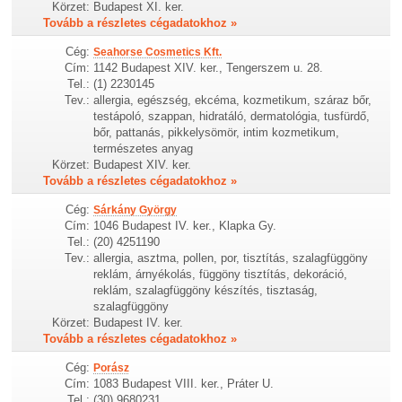
Körzet:
Budapest XI. ker.
Tovább a részletes cégadatokhoz »
Cég:
Seahorse Cosmetics Kft.
Cím:
1142 Budapest XIV. ker., Tengerszem u. 28.
Tel.:
(1) 2230145
Tev.:
allergia, egészség, ekcéma, kozmetikum, száraz bőr,
testápoló, szappan, hidratáló, dermatológia, tusfürdő,
bőr, pattanás, pikkelysömör, intim kozmetikum,
természetes anyag
Körzet:
Budapest XIV. ker.
Tovább a részletes cégadatokhoz »
Cég:
Sárkány György
Cím:
1046 Budapest IV. ker., Klapka Gy.
Tel.:
(20) 4251190
Tev.:
allergia, asztma, pollen, por, tisztítás, szalagfüggöny
reklám, árnyékolás, függöny tisztítás, dekoráció,
reklám, szalagfüggöny készítés, tisztaság,
szalagfüggöny
Körzet:
Budapest IV. ker.
Tovább a részletes cégadatokhoz »
Cég:
Porász
Cím:
1083 Budapest VIII. ker., Práter U.
Tel.:
(30) 9680231