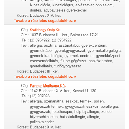
Kineziológia, kineziológus, alvászavar, önbizalom,
döntés, ágybavizelés gyerekeknél
Körzet:
Budapest XIV. ker.
Tovább a részletes cégadatokhoz »
Cég:
Svábhegy Oaip Kft.
Cím:
1037 Budapest III. ker., Bokor utca 17-21
Tel.:
(1) 3954922, (1) 3954922
Tev.:
allergia, asztma, asztmatábor, gyerekcentrum,
gyermektábor, gyerekgyógyászat, gyermekallergológia,
gyemek kardiológia, gyermek centrum, gyerekközpont,
csecsemőellátás, fül orr gégészet, napközistábor,
gyerekellátás, tüdőgyógyászat
Körzet:
Budapest III. ker.
Tovább a részletes cégadatokhoz »
Cég:
Pannon Medisana Kft.
Cím:
1142 Budapest XIV. ker., Kassai U. 130
Tel.:
(12) 207028
Tev.:
allergia, szénanátha, eszköz, termék, pollen,
gyógyászati termék, gyógyászati eszköz, porallergia,
gyógyászati, fototherapie, hulp bij allergie, zonder
bijverschijnselen, huisstofallergie, allergie,
pollenkalender
Körzet:
Budapest XIV. ker.