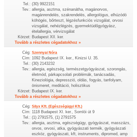
Tel.:
(30) 9922151
Tev.:
allergia, asztma, szénanátha, magánorvos,
magánrendelés, szakrendelés, allergológus, elhúzódó
köhögés, bőrteszt, légzésfunkciós vizsgálat, orvosi
vizsgálat, nehézlégzés, gyermektüdőgyógyász,
ételallergia, vérvizsgálat
Körzet:
Budapest XII. ker.
Tovább a részletes cégadatokhoz »
Cég:
Szennyai Nóra
Cím:
1092 Budapest IX. ker., Kinizsi U. 35.
Tel.:
(30) 2143232
Tev.:
allergia, egészség, természetgyógyászat, szorongás,
életmód, párkapcsolati problémák, tanácsadás,
Kineziológia, depresszió, oldás, fogyás, tanfolyam,
önismeret, meditáció, holisztikus
Körzet:
Budapest IX. ker.
Tovább a részletes cégadatokhoz »
Cég:
Silyx Kft. (Egészségügyi Kft.)
Cím:
1118 Budapest XI. ker., Somlói út 9
Tel.:
(1) 2791575, (1) 2791575
Tev.:
allergia, asztma, egészségügy, gyógyászat, masszázs,
orvos, orvosi, atka, gyógyászati termék, gyógyászati
eszköz, gyógyászati, kft, instruments, dipromed, amp