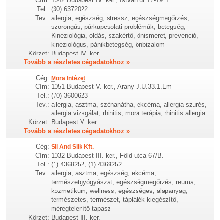
Cím:
1042 Budapest IV. ker., István út 17-19. I.
Tel.:
(30) 6372022
Tev.:
allergia, egészség, stressz, egészségmegőrzés,
szorongás, párkapcsolati problémák, betegség,
Kineziológia, oldás, szakértő, önismeret, prevenció,
kineziológus, pánikbetegség, önbizalom
Körzet:
Budapest IV. ker.
Tovább a részletes cégadatokhoz »
Cég:
Mora Intézet
Cím:
1051 Budapest V. ker., Arany J.U.33.1.Em
Tel.:
(70) 3600623
Tev.:
allergia, asztma, szénanátha, ekcéma, allergia szurés,
allergia vizsgálat, rhinitis, mora terápia, rhinitis allergia
Körzet:
Budapest V. ker.
Tovább a részletes cégadatokhoz »
Cég:
Sil And Silk Kft.
Cím:
1032 Budapest III. ker., Föld utca 67/B.
Tel.:
(1) 4369252, (1) 4369252
Tev.:
allergia, asztma, egészség, ekcéma,
természetgyógyászat, egészségmegőrzés, reuma,
kozmetikum, wellness, egészséges, alapanyag,
természetes, természet, táplálék kiegészítő,
méregtelenítő tapasz
Körzet:
Budapest III. ker.