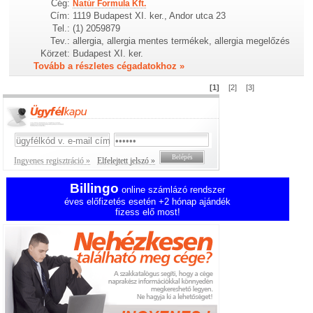
Cég:
Natúr Formula Kft.
Cím:
1119 Budapest XI. ker., Andor utca 23
Tel.:
(1) 2059879
Tev.:
allergia, allergia mentes termékek, allergia megelőzés
Körzet:
Budapest XI. ker.
Tovább a részletes cégadatokhoz »
[1]
[2]
[3]
Ingyenes regisztráció »
Elfelejtett jelszó »
Billingo
online számlázó rendszer
éves előfizetés esetén +2 hónap ajándék
fizess elő most!