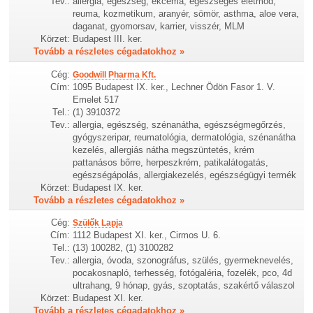
Tev.:
allergia, egészség, ekcéma, egészséges életmód,
reuma, kozmetikum, aranyér, sömör, asthma, aloe vera,
daganat, gyomorsav, karrier, visszér, MLM
Körzet:
Budapest III. ker.
Tovább a részletes cégadatokhoz »
Cég:
Goodwill Pharma Kft.
Cím:
1095 Budapest IX. ker., Lechner Ödön Fasor 1. V.
Emelet 517
Tel.:
(1) 3910372
Tev.:
allergia, egészség, szénanátha, egészségmegőrzés,
gyógyszeripar, reumatológia, dermatológia, szénanátha
kezelés, allergiás nátha megszüntetés, krém
pattanásos bőrre, herpeszkrém, patikalátogatás,
egészségápolás, allergiakezelés, egészségügyi termék
Körzet:
Budapest IX. ker.
Tovább a részletes cégadatokhoz »
Cég:
Szülők Lapja
Cím:
1112 Budapest XI. ker., Cirmos U. 6.
Tel.:
(13) 100282, (1) 3100282
Tev.:
allergia, óvoda, szonográfus, szülés, gyermeknevelés,
pocakosnapló, terhesség, fotógaléria, fozelék, pco, 4d
ultrahang, 9 hónap, gyás, szoptatás, szakértő válaszol
Körzet:
Budapest XI. ker.
Tovább a részletes cégadatokhoz »