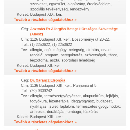
szervezet, egyesület, alapítvány, érdekvédelem,
szociális tevékenység, rendezvény
Körzet:
Budapest XIX. ker.
Tovább a részletes cégadatokhoz »
Cég:
Asztmás És Allergiás Betegek Országos Szövetsége
(Abosz)
Cím:
1126 Budapest XII. ker., Böszörményi út 20-22.
Tel.:
(1) 2250622, (1) 2250622
Tev.:
allergia, egészségügy, betegség, oktatás, orvosi
rendelő, program, betegoktatás, szövetségek, tábor,
légzőtorna, aszta, sportolási lehetőség
Körzet:
Budapest XII. ker.
Tovább a részletes cégadatokhoz »
Cég:
Dr. Garancz Eleonóra
Cím:
1136 Budapest XIII. ker., Pannónia út 8.
Tel.:
(20) 9309242
Tev.:
allergia, természetgyógyászat, akupunktúra, fejfájás,
fogyókura, lézerterápia, ideggyógyász, budapest,
nyakfájás, izületi fájdalom, természetes gyógymódok,
arthrosis, derákfájás, lumbago, tűszúrás
Körzet:
Budapest XIII. ker.
Tovább a részletes cégadatokhoz »