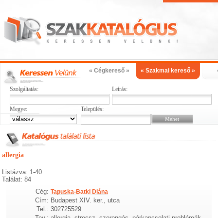
« Cégkereső »
« Szakmai kereső »
Szolgáltatás:
Leírás:
Megye:
Település:
allergia
Listázva: 1-40
Találat: 84
Cég:
Tapuska-Batki Diána
Cím:
Budapest XIV. ker., utca
Tel.:
302725529
Tev.:
allergia, stressz, szorongás, párkapcsolati problémák,