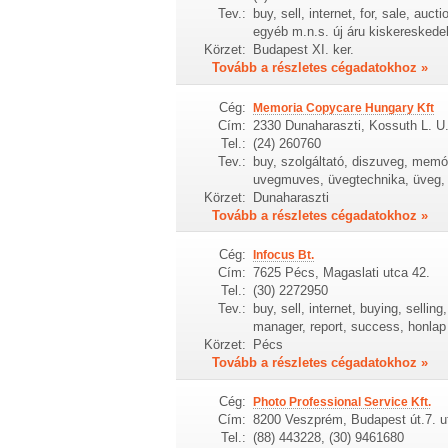
Tev.:
buy, sell, internet, for, sale, auc
egyéb m.n.s. új áru kiskereskede
Körzet:
Budapest XI. ker.
Tovább a részletes cégadatokhoz »
Cég:
Memoria Copycare Hungary Kft
Cím:
2330 Dunaharaszti, Kossuth L. U
Tel.:
(24) 260760
Tev.:
buy, szolgáltató, diszuveg, memór
uvegmuves, üvegtechnika, üveg, a
Körzet:
Dunaharaszti
Tovább a részletes cégadatokhoz »
Cég:
Infocus Bt.
Cím:
7625 Pécs, Magaslati utca 42.
Tel.:
(30) 2272950
Tev.:
buy, sell, internet, buying, selli
manager, report, success, honlap
Körzet:
Pécs
Tovább a részletes cégadatokhoz »
Cég:
Photo Professional Service Kft.
Cím:
8200 Veszprém, Budapest út.7. u
Tel.:
(88) 443228, (30) 9461680