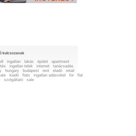
ó kulcsszavak
ell
ingatlan
lakás
épület
apartment
etés
ingatlan telek
internet
tanácsadás
y
hungary
budapest
rent
eladó
retail
tate
kiadó
flats
ingatlan adásvétel
for
flat
e
szolgáltató
sale