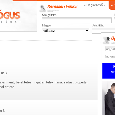
« Cégkereső »
« 
Szolgáltatás:
L
Megye:
Település:
Ingyenes
év
 út 3.
, apartment, befektetés, ingatlan telek, tanácsadás, property,
eal estate
a 6.