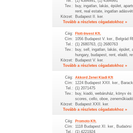
Tel.:
(1) 4384991, (1) 4384991
Tev.:
buy, ingatlan, lakás, épület, apar
rent, real estate, ingatlan adásvéte
Körzet:
Budapest II. ker.
Tovább a részletes cégadatokhoz »
Cég:
Flott-Invest Kft.
Cím:
1056 Budapest V. ker., Belgrád R
Tel.:
(1) 2680763, (1) 2680763
Tev.:
buy, sell, ingatlan, lakás, épület
hungary, budapest, rent, eladó, ret
Körzet:
Budapest V. ker.
Tovább a részletes cégadatokhoz »
Cég:
Akkord Zenei Kiadi Kft
Cím:
1224 Budapest XXII. ker., Barack
Tel.:
(1) 2071475
Tev.:
buy, kiadó, webáruház, könyv és z
scores, cello, oboe, zeneműkiadó
Körzet:
Budapest XXII. ker.
Tovább a részletes cégadatokhoz »
Cég:
Promoto Kft.
Cím:
1118 Budapest XI. ker., Budaörsi 
Tel.:
(1) 4221924