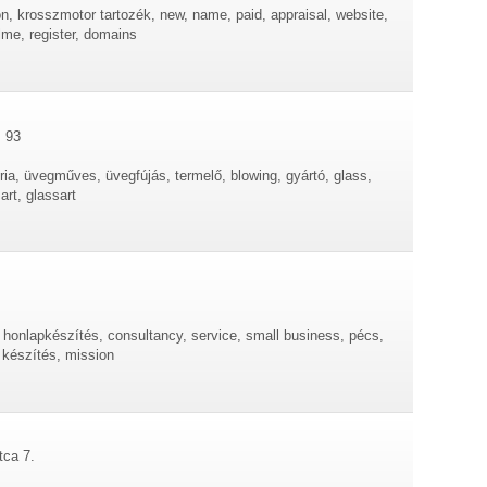
tion, krosszmotor tartozék, new, name, paid, appraisal, website,
lme, register, domains
. 93
ia, üvegműves, üvegfújás, termelő, blowing, gyártó, glass,
rt, glassart
ng, honlapkészítés, consultancy, service, small business, pécs,
 készítés, mission
tca 7.