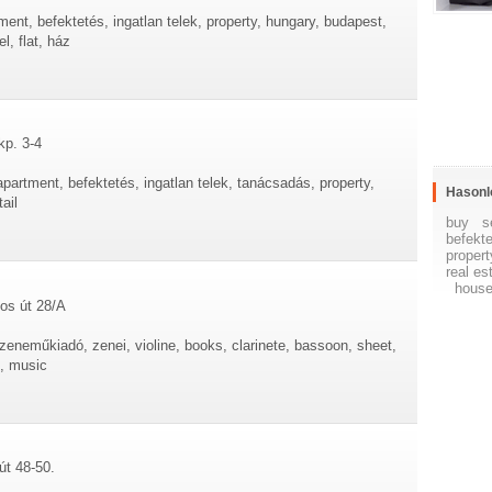
tment, befektetés, ingatlan telek, property, hungary, budapest,
l, flat, ház
kp. 3-4
, apartment, befektetés, ingatlan telek, tanácsadás, property,
Hasonl
ail
buy
s
befekt
propert
real es
hous
os út 28/A
eneműkiadó, zenei, violine, books, clarinete, bassoon, sheet,
, music
út 48-50.