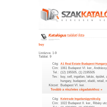
buy
Listázva: 1-9
Találat: 9
Cég:
A1 Real Estate Budapest Hungary
Cím:
1061 Budapest VI. ker., Andrássy
Tel.:
(12) 195505, (1) 2195505
Tev.:
buy, sell, ingatlan, lakás, épület
hungary, budapest, eladó, retail, r
Körzet:
Budapest VI. ker.
Tovább a részletes cégadatokhoz »
Cég:
Keletrade Ingatlanügynökség
Cím:
1022 Budapest II. ker., Ribáry utc