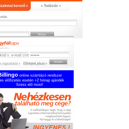
Szakmai kereső »
« Tudástár »
eírás:
 regisztráció »
Elfelejtett jelszó »
Billingo
online számlázó rendszer
es előfizetés esetén +2 hónap ajándék
fizess elő most!