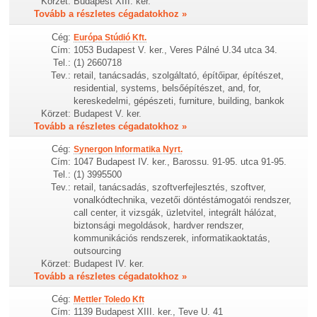
Körzet:
Budapest XIII. ker.
Tovább a részletes cégadatokhoz »
Cég:
Európa Stúdió Kft.
Cím:
1053 Budapest V. ker., Veres Pálné U.34 utca 34.
Tel.:
(1) 2660718
Tev.:
retail, tanácsadás, szolgáltató, építőipar, építészet,
residential, systems, belsőépítészet, and, for,
kereskedelmi, gépészeti, furniture, building, bankok
Körzet:
Budapest V. ker.
Tovább a részletes cégadatokhoz »
Cég:
Synergon Informatika Nyrt.
Cím:
1047 Budapest IV. ker., Barossu. 91-95. utca 91-95.
Tel.:
(1) 3995500
Tev.:
retail, tanácsadás, szoftverfejlesztés, szoftver,
vonalkódtechnika, vezetői döntéstámogatói rendszer,
call center, it vizsgák, üzletvitel, integrált hálózat,
biztonsági megoldások, hardver rendszer,
kommunikációs rendszerek, informatikaoktatás,
outsourcing
Körzet:
Budapest IV. ker.
Tovább a részletes cégadatokhoz »
Cég:
Mettler Toledo Kft
Cím:
1139 Budapest XIII. ker., Teve U. 41