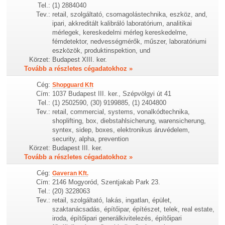
Tel.:
(1) 2884040
Tev.:
retail, szolgáltató, csomagolástechnika, eszköz, and,
ipari, akkreditált kalibráló laboratórium, analitikai
mérlegek, kereskedelmi mérleg kereskedelme,
fémdetektor, nedvességmérők, műszer, laboratóriumi
eszközök, produktinspektion, und
Körzet:
Budapest XIII. ker.
Tovább a részletes cégadatokhoz »
Cég:
Shopguard Kft
Cím:
1037 Budapest III. ker., Szépvölgyi út 41
Tel.:
(1) 2502590, (30) 9199885, (1) 2404800
Tev.:
retail, commercial, systems, vonalkódtechnika,
shoplifting, box, diebstahlsicherung, warensicherung,
syntex, sidep, boxes, elektronikus áruvédelem,
security, alpha, prevention
Körzet:
Budapest III. ker.
Tovább a részletes cégadatokhoz »
Cég:
Gaveran Kft.
Cím:
2146 Mogyoród, Szentjakab Park 23.
Tel.:
(20) 3228063
Tev.:
retail, szolgáltató, lakás, ingatlan, épület,
szaktanácsadás, építőipar, építészet, telek, real estate,
iroda, építőipari generálkivitelezés, építőipari