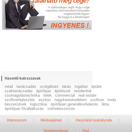
Hasonló kulcsszavak
retail
tanácsadás
szolgáltató
lakás
ingatlan
épület
szaktanácsadás
építőipar
építészet
residential
csomagolástechnika
telek
commercial
real estate
szoftverfejlesztés
eszköz
nagykereskedelem
szoftver
iroda
beszerzések
logisztikai
építőipari generálkivitelezés
létra
építőipari fővállalkozás
onlinebeszerzés
Impresszum
::
Médiaajánlat
::
Használat szabályzata
::
Tevékenységek
::
Part