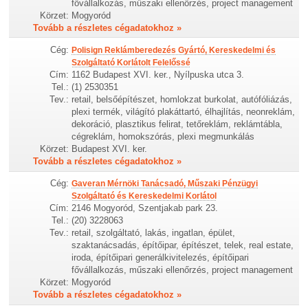
fővállalkozás, műszaki ellenőrzés, project management
Körzet:
Mogyoród
Tovább a részletes cégadatokhoz »
Cég:
Polisign Reklámberedezés Gyártó, Kereskedelmi és
Szolgáltató Korlátolt Felelőssé
Cím:
1162 Budapest XVI. ker., Nyílpuska utca 3.
Tel.:
(1) 2530351
Tev.:
retail, belsőépítészet, homlokzat burkolat, autófóliázás,
plexi termék, világító plakáttartó, élhajlítás, neonreklám,
dekoráció, plasztikus felirat, tetőreklám, reklámtábla,
cégreklám, homokszórás, plexi megmunkálás
Körzet:
Budapest XVI. ker.
Tovább a részletes cégadatokhoz »
Cég:
Gaveran Mérnöki Tanácsadó, Műszaki Pénzügyi
Szolgáltató és Kereskedelmi Korlátol
Cím:
2146 Mogyoród, Szentjakab park 23.
Tel.:
(20) 3228063
Tev.:
retail, szolgáltató, lakás, ingatlan, épület,
szaktanácsadás, építőipar, építészet, telek, real estate,
iroda, építőipari generálkivitelezés, építőipari
fővállalkozás, műszaki ellenőrzés, project management
Körzet:
Mogyoród
Tovább a részletes cégadatokhoz »