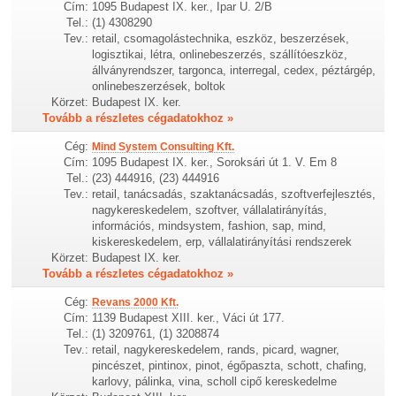
Cím:
1095 Budapest IX. ker., Ipar U. 2/B
Tel.:
(1) 4308290
Tev.:
retail, csomagolástechnika, eszköz, beszerzések,
logisztikai, létra, onlinebeszerzés, szállítóeszköz,
állványrendszer, targonca, interregal, cedex, péztárgép,
onlinebeszerzések, boltok
Körzet:
Budapest IX. ker.
Tovább a részletes cégadatokhoz »
Cég:
Mind System Consulting Kft.
Cím:
1095 Budapest IX. ker., Soroksári út 1. V. Em 8
Tel.:
(23) 444916, (23) 444916
Tev.:
retail, tanácsadás, szaktanácsadás, szoftverfejlesztés,
nagykereskedelem, szoftver, vállalatirányítás,
információs, mindsystem, fashion, sap, mind,
kiskereskedelem, erp, vállalatirányítási rendszerek
Körzet:
Budapest IX. ker.
Tovább a részletes cégadatokhoz »
Cég:
Revans 2000 Kft.
Cím:
1139 Budapest XIII. ker., Váci út 177.
Tel.:
(1) 3209761, (1) 3208874
Tev.:
retail, nagykereskedelem, rands, picard, wagner,
pincészet, pintinox, pinot, égőpaszta, schott, chafing,
karlovy, pálinka, vina, scholl cipő kereskedelme