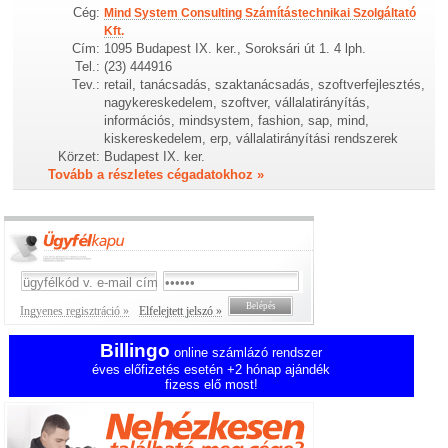
Cég:
Mind System Consulting Számítástechnikai Szolgáltató
Kft.
Cím:
1095 Budapest IX. ker., Soroksári út 1. 4 lph.
Tel.:
(23) 444916
Tev.:
retail, tanácsadás, szaktanácsadás, szoftverfejlesztés,
nagykereskedelem, szoftver, vállalatirányítás,
információs, mindsystem, fashion, sap, mind,
kiskereskedelem, erp, vállalatirányítási rendszerek
Körzet:
Budapest IX. ker.
Tovább a részletes cégadatokhoz »
Ingyenes regisztráció »
Elfelejtett jelszó »
Billingo
online számlázó rendszer
éves előfizetés esetén +2 hónap ajándék
fizess elő most!