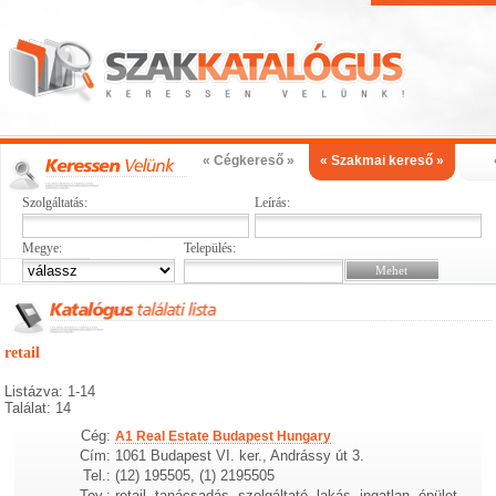
« Cégkereső »
« Szakmai kereső »
Szolgáltatás:
Leírás:
Megye:
Település:
retail
Listázva: 1-14
Találat: 14
Cég:
A1 Real Estate Budapest Hungary
Cím:
1061 Budapest VI. ker., Andrássy út 3.
Tel.:
(12) 195505, (1) 2195505
Tev.:
retail, tanácsadás, szolgáltató, lakás, ingatlan, épület,