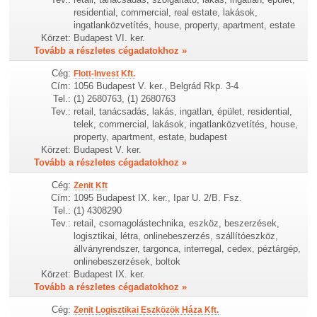
residential, commercial, real estate, lakások,
ingatlanközvetítés, house, property, apartment, estate
Körzet:
Budapest VI. ker.
Tovább a részletes cégadatokhoz »
Cég:
Flott-Invest Kft.
Cím:
1056 Budapest V. ker., Belgrád Rkp. 3-4
Tel.:
(1) 2680763, (1) 2680763
Tev.:
retail, tanácsadás, lakás, ingatlan, épület, residential,
telek, commercial, lakások, ingatlanközvetítés, house,
property, apartment, estate, budapest
Körzet:
Budapest V. ker.
Tovább a részletes cégadatokhoz »
Cég:
Zenit Kft
Cím:
1095 Budapest IX. ker., Ipar U. 2/B. Fsz.
Tel.:
(1) 4308290
Tev.:
retail, csomagolástechnika, eszköz, beszerzések,
logisztikai, létra, onlinebeszerzés, szállítóeszköz,
állványrendszer, targonca, interregal, cedex, péztárgép,
onlinebeszerzések, boltok
Körzet:
Budapest IX. ker.
Tovább a részletes cégadatokhoz »
Cég:
Zenit Logisztikai Eszközök Háza Kft.