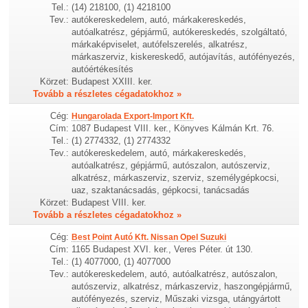
Tel.:
(14) 218100, (1) 4218100
Tev.:
autókereskedelem, autó, márkakereskedés,
autóalkatrész, gépjármű, autókereskedés, szolgáltató,
márkaképviselet, autófelszerelés, alkatrész,
márkaszerviz, kiskereskedő, autójavítás, autófényezés,
autóértékesítés
Körzet:
Budapest XXIII. ker.
Tovább a részletes cégadatokhoz »
Cég:
Hungarolada Export-Import Kft.
Cím:
1087 Budapest VIII. ker., Könyves Kálmán Krt. 76.
Tel.:
(1) 2774332, (1) 2774332
Tev.:
autókereskedelem, autó, márkakereskedés,
autóalkatrész, gépjármű, autószalon, autószerviz,
alkatrész, márkaszerviz, szerviz, személygépkocsi,
uaz, szaktanácsadás, gépkocsi, tanácsadás
Körzet:
Budapest VIII. ker.
Tovább a részletes cégadatokhoz »
Cég:
Best Point Autó Kft. Nissan Opel Suzuki
Cím:
1165 Budapest XVI. ker., Veres Péter. út 130.
Tel.:
(1) 4077000, (1) 4077000
Tev.:
autókereskedelem, autó, autóalkatrész, autószalon,
autószerviz, alkatrész, márkaszerviz, haszongépjármű,
autófényezés, szerviz, Műszaki vizsga, utángyártott