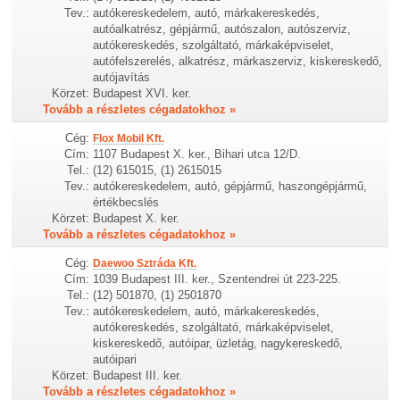
Tev.:
autókereskedelem, autó, márkakereskedés,
autóalkatrész, gépjármű, autószalon, autószerviz,
autókereskedés, szolgáltató, márkaképviselet,
autófelszerelés, alkatrész, márkaszerviz, kiskereskedő,
autójavítás
Körzet:
Budapest XVI. ker.
Tovább a részletes cégadatokhoz »
Cég:
Flox Mobil Kft.
Cím:
1107 Budapest X. ker., Bihari utca 12/D.
Tel.:
(12) 615015, (1) 2615015
Tev.:
autókereskedelem, autó, gépjármű, haszongépjármű,
értékbecslés
Körzet:
Budapest X. ker.
Tovább a részletes cégadatokhoz »
Cég:
Daewoo Sztráda Kft.
Cím:
1039 Budapest III. ker., Szentendrei út 223-225.
Tel.:
(12) 501870, (1) 2501870
Tev.:
autókereskedelem, autó, márkakereskedés,
autókereskedés, szolgáltató, márkaképviselet,
kiskereskedő, autóipar, üzletág, nagykereskedő,
autóipari
Körzet:
Budapest III. ker.
Tovább a részletes cégadatokhoz »