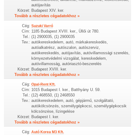
autójavítás
Körzet:
Budapest XIV. ker.
Tovább a részletes cégadatokhoz »
Cég:
Suzuki Varró
Cím:
1185 Budapest XVIII. ker., Üllői út 780.
Tel.:
(1) 2900035, (1) 2900035
Tev.:
autókereskedelem, autó, márkakereskedés,
autóalkatrész, autószalon, autószerviz,
autókereskedés, autójavítás, autóvillamossági szerelés,
környezetvédelmi vizsgálat, kereskedelem,
autóvillamosság, autóriasztó-beszerelés
Körzet:
Budapest XVIII. ker.
Tovább a részletes cégadatokhoz »
Cég:
Opal-Rent Kft.
Cím:
1015 Budapest I. ker., Batthyány U. 59.
Tel.:
(12) 468550, (1) 2468550
Tev.:
autókereskedelem, autó, gépjármű, szolgáltató,
autókölcsönzés, személygépkocsi, személygépkocsik
kölcsönzése, lízingelése
Körzet:
Budapest I. ker.
Tovább a részletes cégadatokhoz »
Cég:
Autó Korea M3 Kft.