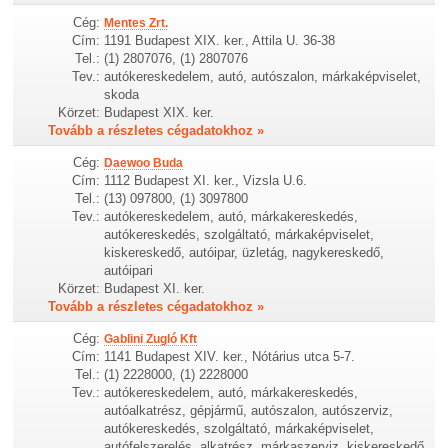
Cég:
Mentes Zrt.
Cím:
1191 Budapest XIX. ker., Attila U. 36-38
Tel.:
(1) 2807076, (1) 2807076
Tev.:
autókereskedelem, autó, autószalon, márkaképviselet,
skoda
Körzet:
Budapest XIX. ker.
Tovább a részletes cégadatokhoz »
Cég:
Daewoo Buda
Cím:
1112 Budapest XI. ker., Vizsla U.6.
Tel.:
(13) 097800, (1) 3097800
Tev.:
autókereskedelem, autó, márkakereskedés,
autókereskedés, szolgáltató, márkaképviselet,
kiskereskedő, autóipar, üzletág, nagykereskedő,
autóipari
Körzet:
Budapest XI. ker.
Tovább a részletes cégadatokhoz »
Cég:
Gablini Zugló Kft
Cím:
1141 Budapest XIV. ker., Nótárius utca 5-7.
Tel.:
(1) 2228000, (1) 2228000
Tev.:
autókereskedelem, autó, márkakereskedés,
autóalkatrész, gépjármű, autószalon, autószerviz,
autókereskedés, szolgáltató, márkaképviselet,
autófelszerelés, alkatrész, márkaszerviz, kiskereskedő,