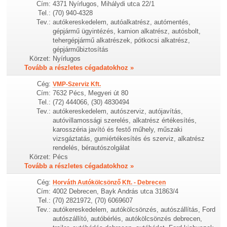
Cím:
4371 Nyírlugos, Mihálydi utca 22/1
Tel.:
(70) 940-4328
Tev.:
autókereskedelem, autóalkatrész, autómentés,
gépjármű ügyintézés, kamion alkatrész, autósbolt,
tehergépjármű alkatrészek, pótkocsi alkatrész,
gépjárműbiztosítás
Körzet:
Nyírlugos
Tovább a részletes cégadatokhoz »
Cég:
VMP-Szerviz Kft.
Cím:
7632 Pécs, Megyeri út 80
Tel.:
(72) 444066, (30) 4830494
Tev.:
autókereskedelem, autószerviz, autójavítás,
autóvillamossági szerelés, alkatrész értékesítés,
karosszéria javító és festő műhely, műszaki
vizsgáztatás, gumiértékesítés és szerviz, alkatrész
rendelés, bérautószolgálat
Körzet:
Pécs
Tovább a részletes cégadatokhoz »
Cég:
Horváth Autókölcsönző Kft. - Debrecen
Cím:
4002 Debrecen, Bayk András utca 31863/4
Tel.:
(70) 2821972, (70) 6069607
Tev.:
autókereskedelem, autókölcsönzés, autószállítás, Ford
autószállító, autóbérlés, autókölcsönzés debrecen,