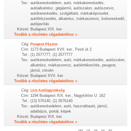
Tev.:
autókereskedelem, autó, márkakereskedés,
autóalkatrész, gépjármű, autószalon, autószerviz,
autókereskedés, szolgáltató, márkaképviselet,
autófelszerelés, alkatrész, márkaszerviz, kiskereskedő,
autójavítás
Körzet:
Budapest XIX. ker.
Tovább a részletes cégadatokhoz »
Cég:
Peugeot Pásztor
Cím:
1173 Budapest XVII. ker., Pesti út 2.
Tel.:
(1) 2577777, (1) 2577777
Tev.:
autókereskedelem, autó, márkakereskedés, autószalon,
alkatrész, márkaszerviz, autóértékesítés, peugeot,
jármű, citroën
Körzet:
Budapest XVII. ker.
Tovább a részletes cégadatokhoz »
Cég:
Licit Autóügynökség
Cím:
1194 Budapest XIX. ker., Nagykőrösi U. 162
Tel.:
(13) 576140, (1) 3576140
Tev.:
autókereskedelem, autó, használtautó, jármű,
adatbázis, portál, képek
Körzet:
Budapest XIX. ker.
Tovább a részletes cégadatokhoz »
[1]
[2]
[3]
[4]
[5]
...