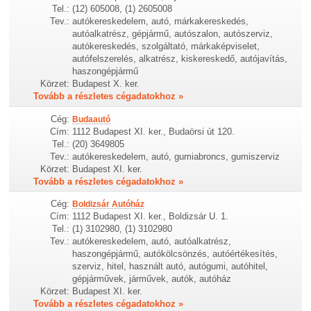
Tel.:
(12) 605008, (1) 2605008
Tev.:
autókereskedelem, autó, márkakereskedés,
autóalkatrész, gépjármű, autószalon, autószerviz,
autókereskedés, szolgáltató, márkaképviselet,
autófelszerelés, alkatrész, kiskereskedő, autójavítás,
haszongépjármű
Körzet:
Budapest X. ker.
Tovább a részletes cégadatokhoz »
Cég:
Budaautó
Cím:
1112 Budapest XI. ker., Budaörsi út 120.
Tel.:
(20) 3649805
Tev.:
autókereskedelem, autó, gumiabroncs, gumiszerviz
Körzet:
Budapest XI. ker.
Tovább a részletes cégadatokhoz »
Cég:
Boldizsár Autóház
Cím:
1112 Budapest XI. ker., Boldizsár U. 1.
Tel.:
(1) 3102980, (1) 3102980
Tev.:
autókereskedelem, autó, autóalkatrész,
haszongépjármű, autókölcsönzés, autóértékesítés,
szerviz, hitel, használt autó, autógumi, autóhitel,
gépjárművek, járművek, autók, autóház
Körzet:
Budapest XI. ker.
Tovább a részletes cégadatokhoz »