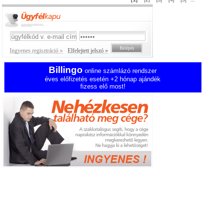
Ingyenes regisztráció »
Elfelejtett jelszó »
Billingo
online számlázó rendszer
éves előfizetés esetén +2 hónap ajándék
fizess elő most!