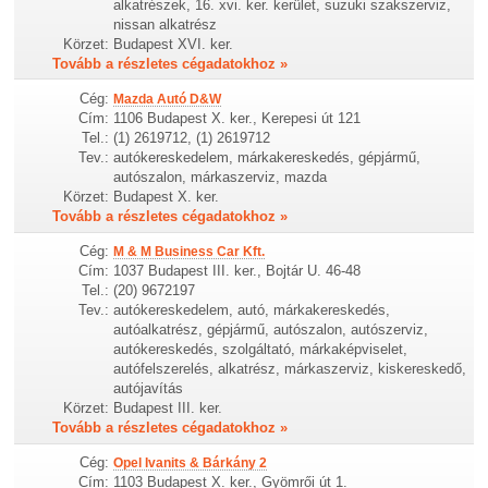
alkatrészek, 16. xvi. ker. kerület, suzuki szakszerviz,
nissan alkatrész
Körzet:
Budapest XVI. ker.
Tovább a részletes cégadatokhoz »
Cég:
Mazda Autó D&W
Cím:
1106 Budapest X. ker., Kerepesi út 121
Tel.:
(1) 2619712, (1) 2619712
Tev.:
autókereskedelem, márkakereskedés, gépjármű,
autószalon, márkaszerviz, mazda
Körzet:
Budapest X. ker.
Tovább a részletes cégadatokhoz »
Cég:
M & M Business Car Kft.
Cím:
1037 Budapest III. ker., Bojtár U. 46-48
Tel.:
(20) 9672197
Tev.:
autókereskedelem, autó, márkakereskedés,
autóalkatrész, gépjármű, autószalon, autószerviz,
autókereskedés, szolgáltató, márkaképviselet,
autófelszerelés, alkatrész, márkaszerviz, kiskereskedő,
autójavítás
Körzet:
Budapest III. ker.
Tovább a részletes cégadatokhoz »
Cég:
Opel Ivanits & Bárkány 2
Cím:
1103 Budapest X. ker., Gyömrői út 1.