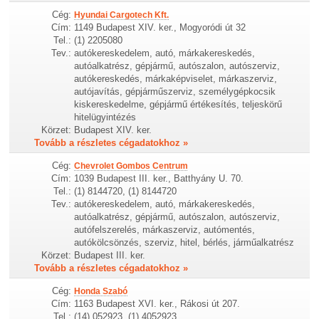
Cég:
Hyundai Cargotech Kft.
Cím:
1149 Budapest XIV. ker., Mogyoródi út 32
Tel.:
(1) 2205080
Tev.:
autókereskedelem, autó, márkakereskedés,
autóalkatrész, gépjármű, autószalon, autószerviz,
autókereskedés, márkaképviselet, márkaszerviz,
autójavítás, gépjárműszerviz, személygépkocsik
kiskereskedelme, gépjármű értékesítés, teljeskörű
hitelügyintézés
Körzet:
Budapest XIV. ker.
Tovább a részletes cégadatokhoz »
Cég:
Chevrolet Gombos Centrum
Cím:
1039 Budapest III. ker., Batthyány U. 70.
Tel.:
(1) 8144720, (1) 8144720
Tev.:
autókereskedelem, autó, márkakereskedés,
autóalkatrész, gépjármű, autószalon, autószerviz,
autófelszerelés, márkaszerviz, autómentés,
autókölcsönzés, szerviz, hitel, bérlés, járműalkatrész
Körzet:
Budapest III. ker.
Tovább a részletes cégadatokhoz »
Cég:
Honda Szabó
Cím:
1163 Budapest XVI. ker., Rákosi út 207.
Tel.:
(14) 052923, (1) 4052923