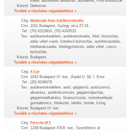
trailer, autóbérlés debrecen, autóbérlet, Ford kisbuszok
Körzet:
Debrecen
Tovább a részletes cégadatokhoz »
Cég:
Moderado Auto Autókereskedés
Cím:
1161 Budapest, György utca 27-31.
Tel.:
(70) 6223910, (70) 4243533
Tev.:
autókereskedelem, autókereskedés, hitel, biztosítás,
adás vétel csere, kötelező biztosítás, autófelvásárlás,
hiteltanácsadás, hitelügyintézés, adás vétel, casco
biztosítás
Körzet:
Budapest
Tovább a részletes cégadatokhoz »
Cég:
X-Car
Cím:
1042 Budapest IV. ker., Árpád U. 56. I. Eme
Tel.:
(20) 9246679
Tev.:
autókereskedelem, autó, gépjármű, autószerviz,
alkatrész, autókölcsönzés, gépjárműjavítás,
gépjárműalkatrész, finanszírozás, motorkerékpár,
gumiabroncs, hitelezés, bérlés, honda, lízing
Körzet:
Budapest IV. ker.
Tovább a részletes cégadatokhoz »
Cég:
Porsche M 5
Cím:
1238 Budapest XXIII. ker., Szentlőrinci út