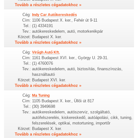
Tovább a részletes cégadatokhoz »
Cég:
Indy Car Autókereskedés
Cím:
1106 Budapest X. ker., Fehér út 9-11
Tel.:
(1) 4334191
Tev.:
autókereskedelem, autó, motorkerékpár
Körzet:
Budapest X. ker.
Tovább a részletes cégadatokhoz »
Cég:
Virágh Autó Kft.
Cím:
1161 Budapest XVI. ker., György U. 29-31.
Tel.:
(1) 4760076
Tev.:
autókereskedelem, autó, biztosítás, finanszírozás,
használtautó
Körzet:
Budapest XVI. ker.
Tovább a részletes cégadatokhoz »
Cég:
Ma Tuning
Cím:
1105 Budapest X. ker., Üllői út 817
Tel.:
(30) 3949698
Tev.:
autókereskedelem, autószerviz, szolgáltató,
autófelszerelés, kiskereskedő, autóápolási, cikk, tuning,
felszerelések, optikai, motortuning, importőr
Körzet:
Budapest X. ker.
Tovább a részletes cégadatokhoz »