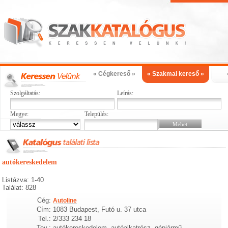
« Cégkereső »
« Szakmai kereső »
Szolgáltatás:
Leírás:
Megye:
Település:
autókereskedelem
Listázva: 1-40
Találat: 828
Cég:
Autoline
Cím:
1083 Budapest, Futó u. 37 utca
Tel.:
2/333 234 18
Tev.:
autókereskedelem, autóalkatrész, gépjármű,