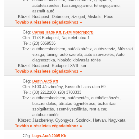
autófelszerelés, haszongépjármű, tehergépjármű,
asznált autó
Körzet:
Budapest, Debrecen, Szeged, Miskolc, Pécs
Tovább a részletes cégadatokhoz »
Cég:
Caring Trade Kft. (SzM Motorsport)
Cím:
1173 Budapest, Napkelet utca 1
Tel.:
(20) 5869536
Tev.:
autókereskedelem, autóalkatrész, autószerviz, Műszaki
vizsga, tuning, autó szerelő, autó szervizelés, Autó
diagnosztika, hibakód kiolvasás törlés
Körzet:
Budapest, Budapest XVII. ker.
Tovább a részletes cégadatokhoz »
Cég:
Delfin Autó Kft
Cím:
5100 Jászberény, Kossuth Lajos utca 69
Tel.:
(30) 2212100, (20) 3703333
Tev.:
autókereskedelem, autómentés, autókölcsönzés,
buszrendelés, átíratás ügyintézése, biztosítási
szolgáltatás, személyszállítás, rent a car,
autóbuszbérlés
Körzet:
Jászberény, Gyöngyös, Szolnok, Hatvan, Nagykáta
Tovább a részletes cégadatokhoz »
Cég:
Lugs-Autó 2005 Kft