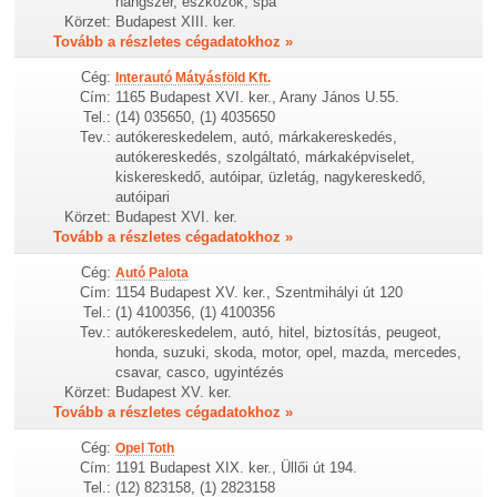
hangszer, eszközök, spa
Körzet:
Budapest XIII. ker.
Tovább a részletes cégadatokhoz »
Cég:
Interautó Mátyásföld Kft.
Cím:
1165 Budapest XVI. ker., Arany János U.55.
Tel.:
(14) 035650, (1) 4035650
Tev.:
autókereskedelem, autó, márkakereskedés,
autókereskedés, szolgáltató, márkaképviselet,
kiskereskedő, autóipar, üzletág, nagykereskedő,
autóipari
Körzet:
Budapest XVI. ker.
Tovább a részletes cégadatokhoz »
Cég:
Autó Palota
Cím:
1154 Budapest XV. ker., Szentmihályi út 120
Tel.:
(1) 4100356, (1) 4100356
Tev.:
autókereskedelem, autó, hitel, biztosítás, peugeot,
honda, suzuki, skoda, motor, opel, mazda, mercedes,
csavar, casco, ugyintézés
Körzet:
Budapest XV. ker.
Tovább a részletes cégadatokhoz »
Cég:
Opel Toth
Cím:
1191 Budapest XIX. ker., Üllői út 194.
Tel.:
(12) 823158, (1) 2823158