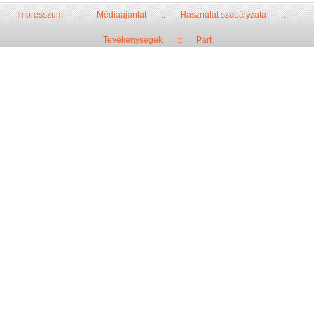
Impresszum
::
Médiaajánlat
::
Használat szabályzata
::
Tevékenységek
::
Part