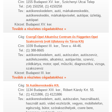
Cím:
1155 Budapest XV. ker., Széchenyi Utcai Telep
Tel.:
(14) 150258, (1) 4150258
Tev.:
autókereskedelem, autó, márkakereskedés,
autókereskedés, márkaképviselet, autóipar, üzletág,
autóipari
Körzet:
Budapest XV. ker.
Tovább a részletes cégadatokhoz »
Cég:
Csergő Opel Alkatrész Centrum és Független Opel
Szakszerviz (volt Ujfalussy és Társa Kft)
Cím:
1039 Budapest III. ker., Teve u. 44-46.
Tel.:
(1) 388-8665
Tev.:
autókereskedelem, autó, autószalon, autószerviz,
autófelszerelés, alkatrész, autójavítás, szerviz,
zöldkártya, motor, opel, műszíki, diagnosztika, vizsga,
szakszerviz
Körzet:
Budapest III. ker.
Tovább a részletes cégadatokhoz »
Cég:
St Autókereskedés Kft.
Cím:
1134 Budapest XIII. ker., Róbert Károly Krt. 55.
Tel.:
(1) 4121886, (1) 4121886
Tev.:
autókereskedelem, autó, autószalon, használtautó,
használt autó, videó eszközök, vegyes, mobiltelefon,
egészség, bútor, szórakozóhelyek, csere bere,