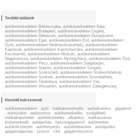
További találatok
autókereskedelem Békéscsaba
,
autókereskedelem Baja
,
autókereskedelem Budapest
,
autókereskedelem Cegléd
,
autókereskedelem Debrecen
,
autókereskedelem Dunaújváros
,
autókereskedelem Eger
,
autókereskedelem Érd
,
autókereskedelem
Győr
,
autókereskedelem Hódmezővásárhely
,
autókereskedelem
Kaposvár
,
autókereskedelem Kazincbarcika
,
autókereskedelem
Kecskemét
,
autókereskedelem Miskolc
,
autókereskedelem
Nagykanizsa
,
autókereskedelem Nyíregyháza
,
autókereskedelem Ózd
,
autókereskedelem Pécs
,
autókereskedelem Salgótarján
,
autókereskedelem Sopron
,
autókereskedelem Szeged
,
autókereskedelem Szekszárd
,
autókereskedelem Székesfehérvár
,
autókereskedelem Szolnok
,
autókereskedelem Szombathely
,
autókereskedelem Tatabánya
,
autókereskedelem Vác
,
autókereskedelem Veszprém
,
autókereskedelem Zalaegerszeg
Hasonló kulcsszavak
autókereskedelem
autó
márkakereskedés
autóalkatrész
gépjármű
autószalon
autószerviz
autókereskedés
szolgáltató
márkaképviselet
autófelszerelés
alkatrész
márkaszerviz
kiskereskedő
autójavítás
haszongépjármű
autómentés
autókölcsönzés
autófényezés
autóértékesítés
autóápolási
gépjárműjavítás
szerviz
cikk
gépjárműszerviz