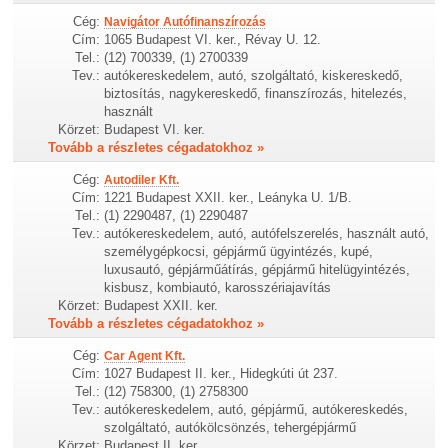
Cég:
Navigátor Autófinanszírozás
Cím:
1065 Budapest VI. ker., Révay U. 12.
Tel.:
(12) 700339, (1) 2700339
Tev.:
autókereskedelem, autó, szolgáltató, kiskereskedő,
biztosítás, nagykereskedő, finanszírozás, hitelezés,
használt
Körzet:
Budapest VI. ker.
Tovább a részletes cégadatokhoz »
Cég:
Autodiler Kft.
Cím:
1221 Budapest XXII. ker., Leányka U. 1/B.
Tel.:
(1) 2290487, (1) 2290487
Tev.:
autókereskedelem, autó, autófelszerelés, használt autó,
személygépkocsi, gépjármű ügyintézés, kupé,
luxusautó, gépjárműátírás, gépjármű hitelügyintézés,
kisbusz, kombiautó, karosszériajavítás
Körzet:
Budapest XXII. ker.
Tovább a részletes cégadatokhoz »
Cég:
Car Agent Kft.
Cím:
1027 Budapest II. ker., Hidegkúti út 237.
Tel.:
(12) 758300, (1) 2758300
Tev.:
autókereskedelem, autó, gépjármű, autókereskedés,
szolgáltató, autókölcsönzés, tehergépjármű
Körzet:
Budapest II. ker.