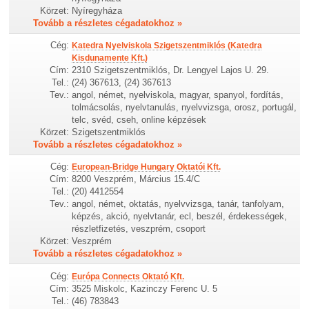
Körzet:
Nyíregyháza
Tovább a részletes cégadatokhoz »
Cég:
Katedra Nyelviskola Szigetszentmiklós (Katedra
Kisdunamente Kft.)
Cím:
2310 Szigetszentmiklós, Dr. Lengyel Lajos U. 29.
Tel.:
(24) 367613, (24) 367613
Tev.:
angol, német, nyelviskola, magyar, spanyol, fordítás,
tolmácsolás, nyelvtanulás, nyelvvizsga, orosz, portugál,
telc, svéd, cseh, online képzések
Körzet:
Szigetszentmiklós
Tovább a részletes cégadatokhoz »
Cég:
European-Bridge Hungary Oktatói Kft.
Cím:
8200 Veszprém, Március 15.4/C
Tel.:
(20) 4412554
Tev.:
angol, német, oktatás, nyelvvizsga, tanár, tanfolyam,
képzés, akció, nyelvtanár, ecl, beszél, érdekességek,
részletfizetés, veszprém, csoport
Körzet:
Veszprém
Tovább a részletes cégadatokhoz »
Cég:
Európa Connects Oktató Kft.
Cím:
3525 Miskolc, Kazinczy Ferenc U. 5
Tel.:
(46) 783843