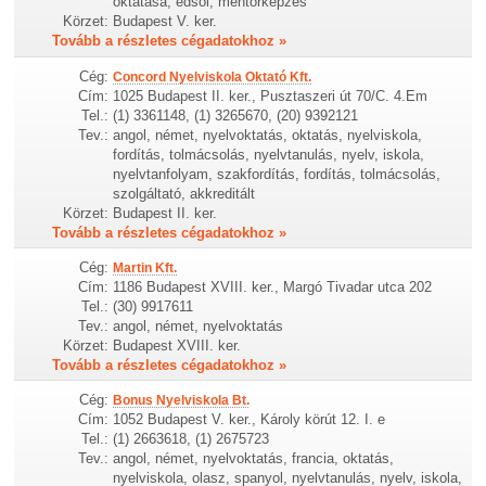
oktatása, edsol, mentorképzés
Körzet:
Budapest V. ker.
Tovább a részletes cégadatokhoz »
Cég:
Concord Nyelviskola Oktató Kft.
Cím:
1025 Budapest II. ker., Pusztaszeri út 70/C. 4.Em
Tel.:
(1) 3361148, (1) 3265670, (20) 9392121
Tev.:
angol, német, nyelvoktatás, oktatás, nyelviskola,
fordítás, tolmácsolás, nyelvtanulás, nyelv, iskola,
nyelvtanfolyam, szakfordítás, fordítás, tolmácsolás,
szolgáltató, akkreditált
Körzet:
Budapest II. ker.
Tovább a részletes cégadatokhoz »
Cég:
Martin Kft.
Cím:
1186 Budapest XVIII. ker., Margó Tivadar utca 202
Tel.:
(30) 9917611
Tev.:
angol, német, nyelvoktatás
Körzet:
Budapest XVIII. ker.
Tovább a részletes cégadatokhoz »
Cég:
Bonus Nyelviskola Bt.
Cím:
1052 Budapest V. ker., Károly körút 12. I. e
Tel.:
(1) 2663618, (1) 2675723
Tev.:
angol, német, nyelvoktatás, francia, oktatás,
nyelviskola, olasz, spanyol, nyelvtanulás, nyelv, iskola,