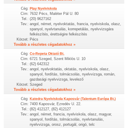
Cég:
Play Nyelviskola
Cím:
7632 Pécs, Maléter Pál U. 80
Tel.:
(20) 9627162
Tev.:
angol, német, nyelvoktatás, francia, nyelviskola, olasz,
spanyol, nyelvtanulás, korrepetálás, nyelvvizsgára
felkészítés, érettségire felkészítés
Körzet:
Pécs
Tovább a részletes cégadatokhoz »
Cég:
Co-Repeta Oktató Bt.
Cím:
6721 Szeged, Szent Miklós U. 10
Tel.:
(62) 642312
Tev.:
angol, nyelvoktatás, oktatás, nyelviskola, olasz,
spanyol, fordítás, tolmácsolás, nyelvvizsga, román,
gazdasági nyelvvizsga, levelező
Körzet:
Szeged
Tovább a részletes cégadatokhoz »
Cég:
Katedra Nyelviskola Kaposvár (Talentum Európa Bt.)
Cím:
7400 Kaposvár, Ezredév U. 22.
Tel.:
(82) 412127, (82) 412127
Tev.:
angol, német, francia, nyelviskola, olasz, magyar,
spanyol, fordítás, tolmácsolás, nyelvtanulás,
nyelvvizsga, orosz, portugál, origó, telc