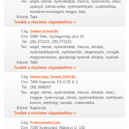
Tev.:
angol, német, nyelvoktatás, francia, nyelviskola, olasz,
spanyol, tolmácsolás, nyelvtanfolyam, szakfordítás,
komárom-esztergom megye, tata
Körzet:
Tata
Tovább a részletes cégadatokhoz »
Cég:
Golden School Bt.
Cím:
2089 Telki, Gyöngyvirág utca 24.
Tel.:
(26) 372222, (26) 372222
Tev.:
angol, német, nyelvoktatás, francia, oktatás,
nyelvtanfolyamok, nyelvtanítás, idegennyelv, vizsgák
megszervezése, gazdasági nyelvek oktatás, nyelvek
Körzet:
Telki
Tovább a részletes cégadatokhoz »
Cég:
Universitas Tanoda 2004 Bt.
Cím:
7400 Kaposvár, Fő U.29 1/ 2
Tel.:
(30) 2688207
Tev.:
angol, német, nyelvoktatás, francia, oktatás, olasz,
magyar, nyelvvizsga, iskola, nyelvtanfolyam, tanfolyam,
kurzus, érettségi, tanulás, matematika
Körzet:
Kaposvár
Tovább a részletes cégadatokhoz »
Cég:
Profession4u.Com
Cím:
7100 Szekszárd, Rákóczi U. 132.