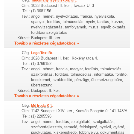
Cég:
Tudomány Nyelviskola Kft.
Cím:
1033 Budapest III. ker., Tavasz U. 3
Tel.:
(1) 3681156
Tev.:
angol, német, nyelvoktatás, francia, nyelviskola,
spanyol, fordítás, tolmácsolás, nyelv, tanítás, kurzus,
nyelvvizsgáztatás, tanfolyamok, m.n.s. egyéb oktatás,
fordítási szolgáltatás
Körzet:
Budapest III. ker.
Tovább a részletes cégadatokhoz »
Cég:
Logo Text Bt.
Cím:
1028 Budapest II. ker., Kökény utca 4.
Tel.:
(1) 3769152
Tev.:
angol, német, francia, magyar, fordítás, tolmácsolás,
szakfordítás, fordítás, tolmácsolás, informatika, fordító,
kecskemét, szakfordító, pénzügy, übersetzungsbüro,
übersetzung
Körzet:
Budapest II. ker.
Tovább a részletes cégadatokhoz »
Cég:
Md Iroda Kft.
Cím:
1142 Budapest XIV. ker., Kacsóh Pongrác út 141-143/A
Tel.:
(1) 2205596
Tev.:
angol, német, fordítás, szolgáltató, szolgáltatás,
szoftverfejlesztés, termelő, feldolgozó, nyelvű, gyártó,
piackutatás, kiskereskedő, többnyelvű, dokumentálás,