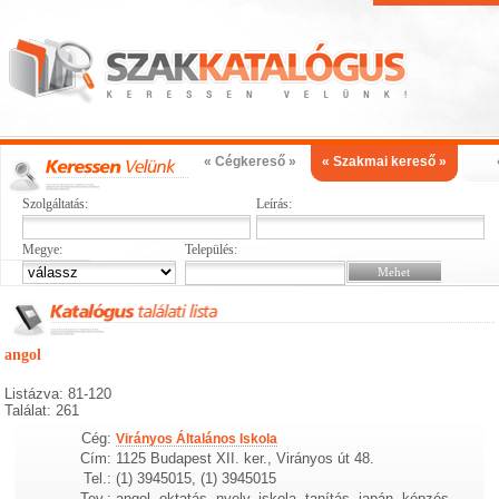
« Cégkereső »
« Szakmai kereső »
Szolgáltatás:
Leírás:
Megye:
Település:
angol
Listázva: 81-120
Találat: 261
Cég:
Virányos Általános Iskola
Cím:
1125 Budapest XII. ker., Virányos út 48.
Tel.:
(1) 3945015, (1) 3945015
Tev.:
angol, oktatás, nyelv, iskola, tanítás, japán, képzés,