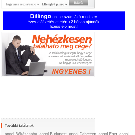
Ingyenes regisztráció »
Elfelejtett jelszó »
Billingo
online számlázó rendszer
éves előfizetés esetén +2 hónap ajándék
fizess elő most!
További találatok
angol Békéscsaba
,
angol Budapest
,
angol Debrecen
,
angol Eger
,
angol