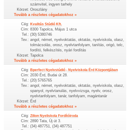
számvitel, ingyen tarhely
Körzet:
Oroszlány
Tovább a részletes cégadatokhoz »
Cég:
Kvalitás Stúdió Kft.
Cím:
8300 Tapolca, Május 1 utca
Tel.:
(30) 5380746
Tev.:
angol, német, nyelvoktatás, oktatás, nyelviskola, olasz,
tolmácsolás, orosz, nyelvtanfolyam, tanítás, origó, telc,
fordító, felkészítés, nyári fordítás
Körzet:
Tapolca
Tovább a részletes cégadatokhoz »
Cég:
Bperfect Nyelvstúdió - Nyelviskola Érd Központjában
Cím:
2030 Érd, Budai út 28.
Tel.:
(20) 5765765
Tev.:
angol, német, nyelvoktatás, oktatás, nyelviskola, olasz,
spanyol, nyelvtanulás, nyelvvizsga, nyelv, orosz,
nyelvtanfolyam, tanár, tanfolyam, magántanár
Körzet:
Érd
Tovább a részletes cégadatokhoz »
Cég:
Zilion Nyeliskola Fordítóiroda
Cím:
2890 Tata, Új út 3.
Tel.:
(34) 487751, (34) 487751