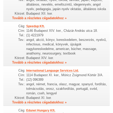
általános, nevelés, emeltszintű, idegennyelv, angol
nyelv, pedagogia, japán nyelv oktatás, általános iskola
Körzet:
Budapest XII. ker.
Tovább a részletes cégadatokhoz »
Cég:
Speedup Kft.
Cím:
1146 Budapest XIV. ker., Cházár András utca 18.
Tel.:
(1) 4221979
Tev.:
angol, akció, könyv, kereskedelem, beszerzés, nyelvű,
infectious, medical, könyvek, újságok
nagykereskedelme, american, bücher, massage,
anathomy, neurosurgery, textbook
Körzet:
Budapest XIV. ker.
Tovább a részletes cégadatokhoz »
Cég:
International Language Services Ltd.
Cím:
1114 Budapest XI. ker., Móricz Zsigmond Körtér 3/A.
Tel.:
(12) 096389
Tev.:
angol, német, francia, olasz, magyar, spanyol, fordítás,
tolmácsolás, orosz, szakfordítás, portugál, svéd,
román, cseh, lengyel
Körzet:
Budapest XI. ker.
Tovább a részletes cégadatokhoz »
Cég:
Edunet Hungary Kft.