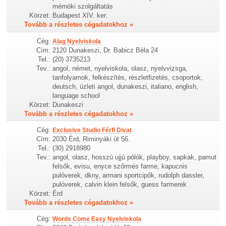
mérnöki szolgáltatás
Körzet:
Budapest XIV. ker.
Tovább a részletes cégadatokhoz »
Cég:
Alag Nyelviskola
Cím:
2120 Dunakeszi, Dr. Babicz Béla 24
Tel.:
(20) 3735213
Tev.:
angol, német, nyelviskola, olasz, nyelvvizsga,
tanfolyamok, felkészítés, részletfizetés, csoportok,
deutsch, üzleti angol, dunakeszi, italiano, english,
language school
Körzet:
Dunakeszi
Tovább a részletes cégadatokhoz »
Cég:
Exclusive Studio Férfi Divat
Cím:
2030 Érd, Riminyáki út 56.
Tel.:
(30) 2918980
Tev.:
angol, olasz, hosszú ujjú pólók, playboy, sapkak, pamut
felsők, evisu, enyce szőrmés farme, kapucnis
pulóverek, dkny, armani sportcipők, rudolph dassler,
pulóverek, calvin klein felsők, guess farmerek
Körzet:
Érd
Tovább a részletes cégadatokhoz »
Cég:
Words Come Easy Nyelviskola