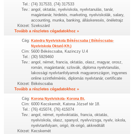
Tel.:
(74) 317533, (74) 317533
Tev.:
angol, oktatás, nyelviskola, nyelvtanulás, tanár,
magántanár, hirdetés, marketing, nyelviskolák, salary,
accounting, munka, banking, álláskeresés, önéletrajz
Körzet:
Szekszárd
Tovább a részletes cégadatokhoz »
Cég:
Katedra Nyelviskola Békéscsaba ( Békéscsaba-
Nyelviskola Oktató Kft.)
Cím:
5600 Békéscsaba, Kazinczy U.4
Tel.:
(30) 5929460
Tev.:
angol, német, francia, oktatás, olasz, magyar, orosz,
román, magántanár, szlovák, diploma nyelvtanulás,
lakossági nyelvtanfolyamok magyarországon, ingyenes
online szintfelmérés, diplomás nyelvtanár, certificate
Körzet:
Békéscsaba
Tovább a részletes cégadatokhoz »
Cég:
Korona Nyelviskola- Korona Bt.
Cím:
6000 Kecskemét, Katona József tér 18.
Tel.:
(76) 415074, (76) 415074
Tev.:
angol, német, nyelvoktatás, francia, oktatás,
nyelviskola, olasz, spanyol, nyelvvizsga, nyelv, iskola,
nyelvtanfolyam, origó, itk-origó, akkreditált
Körzet:
Kecskemét