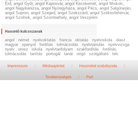
Érd
,
angol Győr
,
angol Kaposvár
,
angol Kecskemét
,
angol Miskolc
,
angol Nagykanizsa
,
angol Nyíregyháza
,
angol Pécs
,
angol Salgótarján
,
angol Sopron
,
angol Szeged
,
angol Szekszárd
,
angol Székesfehérvár
,
angol Szolnok
,
angol Szombathely
,
angol Veszprém
Hasonló kulcsszavak
angol
német
nyelvoktatás
francia
oktatás
nyelviskola
olasz
magyar
spanyol
fordítás
tolmácsolás
nyelvtanulás
nyelvvizsga
nyelv
orosz
iskola
nyelvtanfolyam
szakfordítás
fordítás,
tolmácsolás
tanítás
portugál
tanár
origó
szolgáltató
telc
Impresszum
::
Médiaajánlat
::
Használat szabályzata
::
Tevékenységek
::
Part