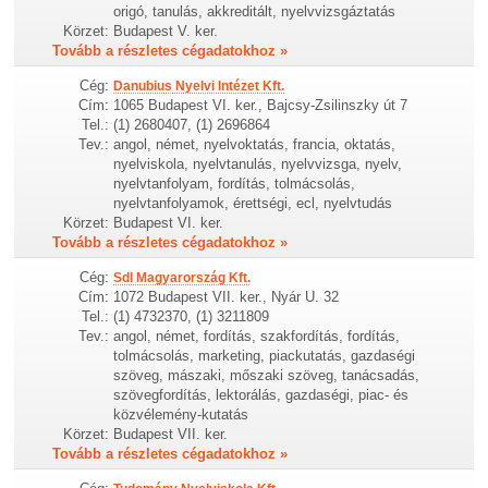
origó, tanulás, akkreditált, nyelvvizsgáztatás
Körzet:
Budapest V. ker.
Tovább a részletes cégadatokhoz »
Cég:
Danubius Nyelvi Intézet Kft.
Cím:
1065 Budapest VI. ker., Bajcsy-Zsilinszky út 7
Tel.:
(1) 2680407, (1) 2696864
Tev.:
angol, német, nyelvoktatás, francia, oktatás,
nyelviskola, nyelvtanulás, nyelvvizsga, nyelv,
nyelvtanfolyam, fordítás, tolmácsolás,
nyelvtanfolyamok, érettségi, ecl, nyelvtudás
Körzet:
Budapest VI. ker.
Tovább a részletes cégadatokhoz »
Cég:
Sdl Magyarország Kft.
Cím:
1072 Budapest VII. ker., Nyár U. 32
Tel.:
(1) 4732370, (1) 3211809
Tev.:
angol, német, fordítás, szakfordítás, fordítás,
tolmácsolás, marketing, piackutatás, gazdaségi
szöveg, mászaki, mőszaki szöveg, tanácsadás,
szövegfordítás, lektorálás, gazdaségi, piac- és
közvélemény-kutatás
Körzet:
Budapest VII. ker.
Tovább a részletes cégadatokhoz »