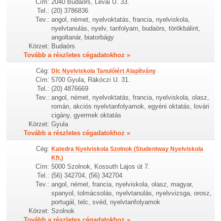
Cím:
2040 Budaörs, Lévai U. 33.
Tel.:
(20) 3786836
Tev.:
angol, német, nyelvoktatás, francia, nyelviskola,
nyelvtanulás, nyelv, tanfolyam, budaörs, törökbálint,
angoltanár, biatorbágy
Körzet:
Budaörs
Tovább a részletes cégadatokhoz »
Cég:
Dlc Nyelviskola Tanulóiért Alapítvány
Cím:
5700 Gyula, Rákóczi U. 31.
Tel.:
(20) 4876669
Tev.:
angol, német, nyelvoktatás, francia, nyelviskola, olasz,
román, akciós nyelvtanfolyamok, egyéni oktatás, lovári
cigány, gyermek oktatás
Körzet:
Gyula
Tovább a részletes cégadatokhoz »
Cég:
Katedra Nyelviskola Szolnok (Studentway Nyelviskola
Kft.)
Cím:
5000 Szolnok, Kossuth Lajos út 7.
Tel.:
(56) 342704, (56) 342704
Tev.:
angol, német, francia, nyelviskola, olasz, magyar,
spanyol, tolmácsolás, nyelvtanulás, nyelvvizsga, orosz,
portugál, telc, svéd, nyelvtanfolyamok
Körzet:
Szolnok
Tovább a részletes cégadatokhoz »