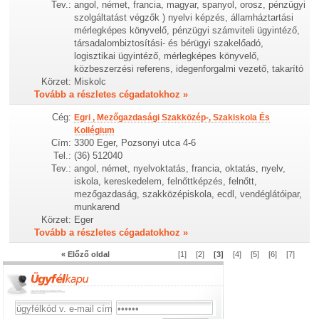
Tev.:
angol, német, francia, magyar, spanyol, orosz, pénzügyi
szolgáltatást végzők ) nyelvi képzés, államháztartási
mérlegképes könyvelő, pénzügyi számviteli ügyintéző,
társadalombiztosítási- és bérügyi szakelőadó,
logisztikai ügyintéző, mérlegképes könyvelő,
közbeszerzési referens, idegenforgalmi vezető, takarító
Körzet:
Miskolc
Tovább a részletes cégadatokhoz »
Cég:
Egri , Mezőgazdasági Szakközép-, Szakiskola És
Kollégium
Cím:
3300 Eger, Pozsonyi utca 4-6
Tel.:
(36) 512040
Tev.:
angol, német, nyelvoktatás, francia, oktatás, nyelv,
iskola, kereskedelem, felnőttképzés, felnőtt,
mezőgazdaság, szakközépiskola, ecdl, vendéglátóipar,
munkarend
Körzet:
Eger
Tovább a részletes cégadatokhoz »
« Előző oldal
[1]
[2]
[3]
[4]
[5]
[6]
[7]