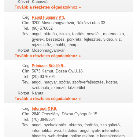
Körzet:
Kaposvár
Tovább a részletes cégadatokhoz »
Cég:
Rapid Hungary Kft.
Cím:
9200 Mosonmagyaróvár, Rákóczi utca 33
Tel.:
(96) 576852
Tev.:
angol, oktatás, iskola, tanítás, nevelés, matematika,
gyerek, beszerzés, porkréta, fejlesztés, video, víz,
rajzeszköz, chubbi, sharp
Körzet:
Mosonmagyaróvár
Tovább a részletes cégadatokhoz »
Cég:
Printcom Stúdió Bt.
Cím:
5673 Kamut, Dozsa Gy.U.18.
Tel.:
(20) 9376704
Tev.:
angol, magyar, szótár, szoftverfejlesztés, közter,
szótanuló, színező, közterület
Körzet:
Kamut
Tovább a részletes cégadatokhoz »
Cég:
Informat-X Kft.
Cím:
2840 Oroszlány, Dózsa György út 15.
Tel.:
(70) 3849364
Tev.:
angol, nyelvoktatás, oktatás, fordítás, szolgáltató,
informatika, web, hirdetés, angol nyelv, internetes
hirdetés, web design, online reklám, e kereskedelem,