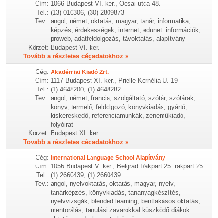
Cím:
1066 Budapest VI. ker., Ócsai utca 48.
Tel.:
(13) 010306, (30) 2809873
Tev.:
angol, német, oktatás, magyar, tanár, informatika,
képzés, érdekességek, internet, edunet, információk,
proweb, adatfeldolgozás, távoktatás, alapítvány
Körzet:
Budapest VI. ker.
Tovább a részletes cégadatokhoz »
Cég:
Akadémiai Kiadó Zrt.
Cím:
1117 Budapest XI. ker., Prielle Kornélia U. 19
Tel.:
(1) 4648200, (1) 4648282
Tev.:
angol, német, francia, szolgáltató, szótár, szótárak,
könyv, termelő, feldolgozó, könyvkiadás, gyártó,
kiskereskedő, referenciamunkák, zeneműkiadó,
folyóirat
Körzet:
Budapest XI. ker.
Tovább a részletes cégadatokhoz »
Cég:
International Language School Alapítvány
Cím:
1056 Budapest V. ker., Belgrád Rakpart 25. rakpart 25
Tel.:
(1) 2660439, (1) 2660439
Tev.:
angol, nyelvoktatás, oktatás, magyar, nyelv,
tanárképzés, könyvkiadás, tananyagkészítés,
nyelvvizsgák, blended learning, bentlakásos oktatás,
mentorálás, tanulási zavarokkal küszködő diákok