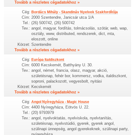
Tovább a részletes cégadatokhoz »
Cég:
Bordács Mihály - Skandináv Nyelvek Szakfordítója
Cím:
2000 Szentendre, Janicsár utca 1/A
Tel.:
(26) 500742, (26) 500742
Tev.:
angol, magyar, fordítás, tolmácsolás, szótár, web, wap,
osztály, www, distributed, rendszerek, dict, mta,
eloszott, online
Körzet:
Szentendre
Tovább a részletes cégadatokhoz »
Cég:
Európa Italdiszkont
Cím:
6000 Kecskemét, Batthyány U. 30.
Tev.:
angol, német, francia, olasz, magyar, akció,
születésnap, fehér bor, kommersz, vodka, italdiszkont,
soproni, palackozott, vegyesbolt, nyitási
Körzet:
Kecskemét
Tovább a részletes cégadatokhoz »
Cég:
Angol Nyíregyháza - Magic House
Cím:
4400 Nyíregyháza, Eötvös U. 22.
Tel.:
(20) 9793979
Tev.:
angol, nyelvoktatás, nyelviskola, nyelvtanítás,
születésnap, nyelvstúdió, gyerek, gyerek angol,
szülinapi ünnepség, angol gyerekeknek, szülinapi party,
nyíregyháza