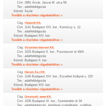
Cím:
2881 Ászár, Jászai M. utca 58.
Tev.:
adatfeldolgozás
Körzet:
Ászár
Tovább a részletes cégadatokhoz »
Cég:
Vitalsoft Kft.
Cím:
1141 Budapest XIV. ker., Komócsy u. 12.
Tev.:
adatfeldolgozás
Körzet:
Budapest XIV. ker.
Tovább a részletes cégadatokhoz »
Cég:
Victorinet-Internet Kft.
Cím:
1025 Budapest II. ker., Pusztaszeri út 49/A
Tev.:
adatfeldolgozás
Körzet:
Budapest II. ker.
Tovább a részletes cégadatokhoz »
Cég:
Három Ász Kft.
Cím:
1146 Budapest XIV. ker., Erzsébet királyné u. 2/D
Tev.:
adatfeldolgozás
Körzet:
Budapest XIV. ker.
Tovább a részletes cégadatokhoz »
Cég:
Greensoft. www Kft.
Cím:
1035 Budapest III. ker., Szentendrei út 34.
Tev.:
adatfeldolgozás, építőipari szolgáltatás, szállítás,