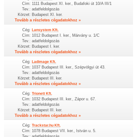
Cím:
1111 Budapest XI. ker., Budafoki út 10/A III/1
Tev.:
adatfeldolgozás
Körzet:
Budapest XI. ker.
Tovább a részletes cégadatokhoz »
Cég:
Lansystem Kft.
Cím:
1012 Budapest I. ker., Márvány u. 1/C
Tev.:
adatfeldolgozás
Körzet:
Budapest I. ker.
Tovább a részletes cégadatokhoz »
Cég:
Ladimage Kft.
Cím:
1037 Budapest III. ker., Szépvölgyi út 43.
Tev.:
adatfeldolgozás
Körzet:
Budapest III. ker.
Tovább a részletes cégadatokhoz »
Cég:
Trionett Kft.
Cím:
1032 Budapest III. ker., Zápor u. 67.
Tev.:
adatfeldolgozás
Körzet:
Budapest III. ker.
Tovább a részletes cégadatokhoz »
Cég:
Trackstar.hu Kft.
Cím:
1078 Budapest VII. ker., István u. 5.
Tev.:
adatfeldolgozás