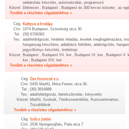
webáruház készítés, automatizálás, programozó
Körzet:
Debrecen , Budapest , Budapest és 300 km-es körzete , az eg
Tovább a részletes cégadatokhoz »
Cég:
Kattyca e-Irodája
Cím:
1074 Budapest, Szövetség utca 30
Tel.:
(30) 6709383
Tev.:
adatfeldolgozás, hirdetés feladás, levelek megfogalmazása, mot
hanganyag készítése, adatbázis feltöltés, adatrögzítés, hangan
jegyzőkönyv készítés, önéletrajz
Körzet:
Budapest , Budapest VII. ker., Budapest VI. ker., Budapest V. k
ker., Budapest XIV. ker.
Tovább a részletes cégadatokhoz »
Cég:
Őze Ferencné e.v.
Cím:
5435 Martfű, Móra Ferenc utca 36.
Tel.:
(30) 3816889
Tev.:
adatfeldolgozás, bérelszámolás, könyvelés
Körzet:
Martfű, Szolnok, Törökszentmiklós, Kunszentmárton,
Tiszaföldvár
Tovább a részletes cégadatokhoz »
Cég:
Szűcs Zoltán
Cím:
2536 Nyergesújfalu, Pala utca 7