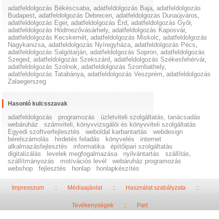
adatfeldolgozás Békéscsaba
,
adatfeldolgozás Baja
,
adatfeldolgozás
Budapest
,
adatfeldolgozás Debrecen
,
adatfeldolgozás Dunaújváros
,
adatfeldolgozás Eger
,
adatfeldolgozás Érd
,
adatfeldolgozás Győr
,
adatfeldolgozás Hódmezővásárhely
,
adatfeldolgozás Kaposvár
,
adatfeldolgozás Kecskemét
,
adatfeldolgozás Miskolc
,
adatfeldolgozás
Nagykanizsa
,
adatfeldolgozás Nyíregyháza
,
adatfeldolgozás Pécs
,
adatfeldolgozás Salgótarján
,
adatfeldolgozás Sopron
,
adatfeldolgozás
Szeged
,
adatfeldolgozás Szekszárd
,
adatfeldolgozás Székesfehérvár
,
adatfeldolgozás Szolnok
,
adatfeldolgozás Szombathely
,
adatfeldolgozás Tatabánya
,
adatfeldolgozás Veszprém
,
adatfeldolgozás
Zalaegerszeg
Hasonló kulcsszavak
adatfeldolgozás
programozás
üzletviteli szolgáltatás, tanácsadás
webáruház
számviteli, könyvvizsgálói és könyvviteli szolgáltatás
Egyedi szoftverfejlesztés
weboldal karbantartás
webdesign
bérelszámolás
hirdetés feladás
könyvelés
internet
alkalmazásfejlesztés
informatika
építőipari szolgáltatás
digitalizálás
levelek megfogalmazása
nyilvántartás
szállítás,
szállítmányozás
motívációs levél
webáruház programozás
webshop
fejlesztés
honlap
honlapkészítés
Impresszum
::
Médiaajánlat
::
Használat szabályzata
::
Tevékenységek
::
Part