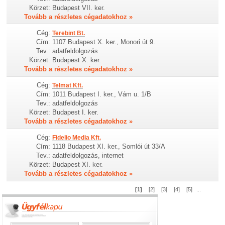
Körzet:
Budapest VII. ker.
Tovább a részletes cégadatokhoz »
Cég:
Terebint Bt.
Cím:
1107 Budapest X. ker., Monori út 9.
Tev.:
adatfeldolgozás
Körzet:
Budapest X. ker.
Tovább a részletes cégadatokhoz »
Cég:
Telmat Kft.
Cím:
1011 Budapest I. ker., Vám u. 1/B
Tev.:
adatfeldolgozás
Körzet:
Budapest I. ker.
Tovább a részletes cégadatokhoz »
Cég:
Fidelio Media Kft.
Cím:
1118 Budapest XI. ker., Somlói út 33/A
Tev.:
adatfeldolgozás, internet
Körzet:
Budapest XI. ker.
Tovább a részletes cégadatokhoz »
[1]
[2]
[3]
[4]
[5]
...