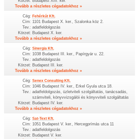
Körzet:
Budapest XIII. ker.
Tovább a részletes cégadatokhoz »
Cég:
Fehérkút Kft.
Cím:
1101 Budapest X. ker., Szalonka köz 2.
Tev.:
adatfeldolgozás
Körzet:
Budapest X. ker.
Tovább a részletes cégadatokhoz »
Cég:
Sinergia Kft.
Cím:
1038 Budapest III. ker., Papírgyár u. 22.
Tev.:
adatfeldolgozás
Körzet:
Budapest III. ker.
Tovább a részletes cégadatokhoz »
Cég:
Senex Consulting Kft.
Cím:
1046 Budapest IV. ker., Erkel Gyula utca 18.
Tev.:
adatfeldolgozás, üzletviteli szolgáltatás, tanácsadás,
számviteli, könyvvizsgálói és könyvviteli szolgáltatás
Körzet:
Budapest IV. ker.
Tovább a részletes cégadatokhoz »
Cég:
Sat-Text Kft.
Cím:
1051 Budapest V. ker., Hercegprímás utca 11
Tev.:
adatfeldolgozás
Körzet:
Budapest V. ker.