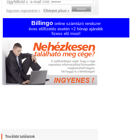
Ingyenes regisztráció »
Elfelejtett jelszó »
Billingo
online számlázó rendszer
éves előfizetés esetén +2 hónap ajándék
fizess elő most!
További találatok