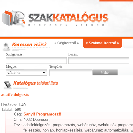
« Cégkereső »
« Szakmai kereső »
Szolgáltatás:
Leírás:
Megye:
Település:
adatfeldolgozás
Listázva: 1-40
Találat: 590
Cég:
Sanyi! Programozz!!
Cím:
4032 Debrecen,
Tev.:
adatfeldolgozás, programozás, webáruház, webáruház program
fejlesztés, honlap, honlapkészítés, webáruház automatizálás, w