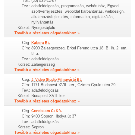
Tel.:
(30) 529-12-87
Tev.:
adatfeldolgozás, programozás, webáruház, Egyedi
szoftverfejlesztés, weboldal karbantartás, webdesign,
alkalmazásfejlesztés, informatika, digitalizálás,
nyilvántartás
Körzet:
Nyergesújfalu
Tovább a részletes cégadatokhoz »
Cég:
Kabera Bt.
Cím:
8900 Zalaegerszeg, Erkel Ferenc utca 18. B. lh. 2. em.
8. a.
Tev.:
adatfeldolgozás
Körzet:
Zalaegerszeg
Tovább a részletes cégadatokhoz »
Cég:
J, Video Studió Filmgyártó Bt.
Cím:
1171 Budapest XVII. ker., Czimra Gyula utca 29
Tev.:
adatfeldolgozás
Körzet:
Budapest XVII. ker.
Tovább a részletes cégadatokhoz »
Cég:
Conebeam Ct Kft.
Cím:
9400 Sopron, Ibolya út 37
Tev.:
adatfeldolgozás
Körzet:
Sopron
Tovább a részletes cégadatokhoz »