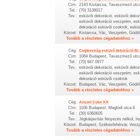
Cím:
2143 Kistarcsa, Tavaszmező utc
Tel.:
(70) 3138017
Tev.:
esküvői dekoráció, esküvői dekor
esküvői dekoráció veszprém, eskü
dekoráció esküvői csokrok, esküv
Körzet:
Kistarcsa, Vác, Veszprém, Gödöl
Tovább a részletes cégadatokhoz »
Cég:
Csipkevirág esküvő dekoráció Bt.
Cím:
1084 Budapest, Tavaszmező utc
Tel.:
(70) 947 0977
Tev.:
esküvői dekoráció, esküvői dekor
esküvői dekoráció veszprém, eskü
dekoráció esküvői csokrok
Körzet:
Budapest, Vác, Veszprém, Gödöl
Tovább a részletes cégadatokhoz »
Cég:
Anszet Color Kft
Cím:
1106 Budapest, Maglódi utca 6
Tel.:
(30) 6360605
Tev.:
Jégkárjavítás fényezés nélkül, ho
Körzet:
Budapest, Székesfehérvár, Veszp
Tovább a részletes cégadatokhoz »