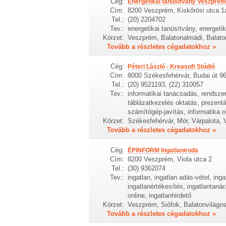
Cég:
Energetikai tanúsítvány Veszpré
Cím:
8200 Veszprém, Kiskőrösi utca 1
Tel.:
(20) 2204702
Tev.:
energetikai tanúsítvány, energeti
Körzet:
Veszprém, Balatonalmádi, Balato
Tovább a részletes cégadatokhoz »
Cég:
Péteri László - Kreasoft Stúdió
Cím:
8000 Székesfehérvár, Budai út 96
Tel.:
(20) 9521193, (22) 310057
Tev.:
informatikai tanácsadás, rendszerg
táblázatkezelés oktatás, prezent
számítógép-javítás, informatika 
Körzet:
Székesfehérvár, Mór, Várpalota,
Tovább a részletes cégadatokhoz »
Cég:
ÉPINFORM Ingatlaniroda
Cím:
8200 Veszprém, Viola utca 2
Tel.:
(30) 9362074
Tev.:
ingatlan, ingatlan adás-vétel, ing
ingatlanértékesítés, ingatlantanác
online, ingatlanhirdető
Körzet:
Veszprém, Siófok, Balatonvilágos
Tovább a részletes cégadatokhoz »