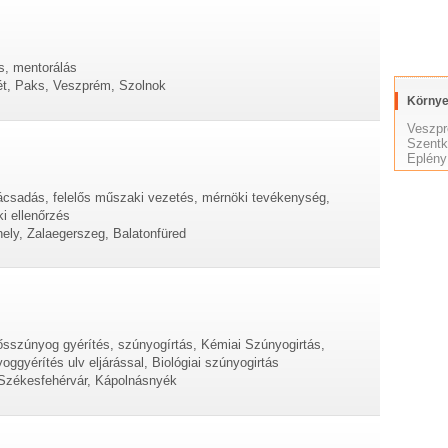
s, mentorálás
ét, Paks, Veszprém, Szolnok
Környe
Veszp
Szentk
Eplény
ácsadás, felelős műszaki vezetés, mérnöki tevékenység,
i ellenőrzés
ly, Zalaegerszeg, Balatonfüred
pősszúnyog gyérítés, szúnyogírtás, Kémiai Szúnyogirtás,
ggyérítés ulv eljárással, Biológiai szúnyogirtás
 Székesfehérvár, Kápolnásnyék