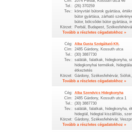
Cím:
2074 Perbál, Kossuth utca 46
Tel.:
(26) 370259
Tev.:
könyvtári bútorok gyártása, érté
bútor gyártása, zárható szekrény
bútor, bölcsődei bútor gyártása, 
Körzet:
Perbál, Budapest, Székesfehérv
Tovább a részletes cégadatokhoz »
Cég:
Alba Gusta Szolgáltató Kft.
Cím:
2485 Gárdony, Kossuth utca
Tel.:
(30) 3887730
Tev.:
saláták, falatkak, hidegkonyha, 
hidegkonyhai termékek, hidegtála
étkeztetés
Körzet:
Gárdony, Székesfehérvár, Siófok
Tovább a részletes cégadatokhoz »
Cég:
Alba Szendvics Hidegkonyha
Cím:
2485 Gárdony, Kossuth utca 1
Tel.:
(30) 3887730
Tev.:
saláták, falatkak, hidegkonyha, é
hidegtál, hidegtal kiszállítás, sz
Körzet:
Gárdony, Székesfehérvár, Veszpr
Tovább a részletes cégadatokhoz »