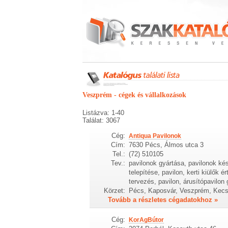
Veszprém - cégek és vállalkozások
Listázva: 1-40
Találat: 3067
Cég:
Antiqua Pavilonok
Cím:
7630 Pécs, Álmos utca 3
Tel.:
(72) 510105
Tev.:
pavilonok gyártása, pavilonok kés
telepítése, pavilon, kerti kiülők 
tervezés, pavilon, árusítópavilon
Körzet:
Pécs, Kaposvár, Veszprém, Kec
Tovább a részletes cégadatokhoz »
Cég:
KorAgBútor