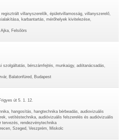
 regisztrált villanyszerelők, épületvillamosság, villanyszerelő,
kialakítása, karbantartás, mérőhelyek kivitelezése,
 Ajka, Felsőörs
ési szolgáltatás, bérszámfejtés, munkaügy, adótanácsadás,
vár, Balatonfüred, Budapest
rigyes út 5. 1. 12.
chnika, hangosítás, hangtechnika bérbeadás, audiovizuális
ek, vetítéstechnika, audióvizuális felszerelés és audióvizuális
 tervezés, rendezvénytechnika
brecen, Szeged, Veszprém, Miskolc