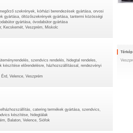
kmegőrző szekrények, kórházi berendezések gyártása, orvosi
ek gyártása, öltözőszekrények gyártása, tantermi közösségi
irodabútor gyártása, óvodabútor gyártása
ár, Kecskemét, Veszprém, Miskolc
Térkép
Veszpr
süteményrendelés, szendvics rendelés, hidegtal rendeles,
k készítése előrendelésre, házhozszállítással, rendezvényi
, Érd, Velence, Veszprém
telházhozszállítás, catering termékek gyártása, szendvics,
endvics készítése, hidegtálak
ém, Balaton, Velence, Siófok