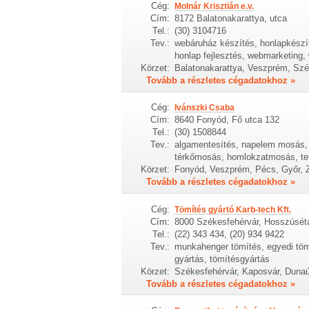
Cég:
Molnár Krisztián e.v.
Cím:
8172 Balatonakarattya, utca
Tel.:
(30) 3104716
Tev.:
webáruház készítés, honlapkészít
honlap fejlesztés, webmarketing,
Körzet:
Balatonakarattya, Veszprém, Széke
Tovább a részletes cégadatokhoz »
Cég:
Ivánszki Csaba
Cím:
8640 Fonyód, Fő utca 132
Tel.:
(30) 1508844
Tev.:
algamentesítés, napelem mosás, k
térkőmosás, homlokzatmosás, t
Körzet:
Fonyód, Veszprém, Pécs, Győr, 
Tovább a részletes cégadatokhoz »
Cég:
Tömítés gyártó Karb-tech Kft.
Cím:
8000 Székesfehérvár, Hosszúséta
Tel.:
(22) 343 434, (20) 934 9422
Tev.:
munkahenger tömítés, egyedi tömí
gyártás, tömítésgyártás
Körzet:
Székesfehérvár, Kaposvár, Dunaú
Tovább a részletes cégadatokhoz »