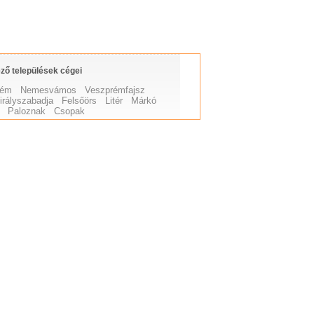
ző települések cégei
rém
Nemesvámos
Veszprémfajsz
irályszabadja
Felsőörs
Litér
Márkó
Paloznak
Csopak