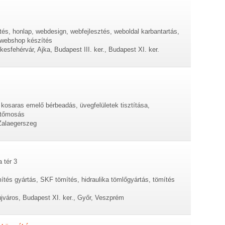
és, honlap, webdesign, webfejlesztés, weboldal karbantartás,
 webshop készítés
sfehérvár, Ajka, Budapest III. ker., Budapest XI. ker.
osaras emelő bérbeadás, üvegfelületek tisztítása,
etőmosás
Zalaegerszeg
 tér 3
tés gyártás, SKF tömítés, hidraulika tömlőgyártás, tömítés
jváros, Budapest XI. ker., Győr, Veszprém