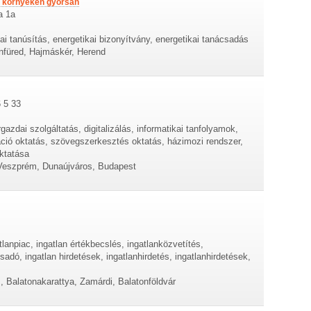
m környékén gyorsan
a 1a
kai tanúsítás, energetikai bizonyítvány, energetikai tanácsadás
nfüred, Hajmáskér, Herend
 5 33
azdai szolgáltatás, digitalizálás, informatikai tanfolyamok,
áció oktatás, szövegszerkesztés oktatás, házimozi rendszer,
oktatása
 Veszprém, Dunaújváros, Budapest
atlanpiac, ingatlan értékbecslés, ingatlanközvetítés,
sadó, ingatlan hirdetések, ingatlanhirdetés, ingatlanhirdetések,
, Balatonakarattya, Zamárdi, Balatonföldvár