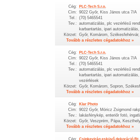
Cég:
PLC-Tech S.r.o.
Cím:
9022 Győr, Kiss János utca 7/A
Tel.:
(70) 5465541
Tev.:
automatizálás, plc vezérlésű rend
karbantartás, ipari automatizálás,
Körzet:
Győr, Komárom, Székesfehérvár,
Tovább a részletes cégadatokhoz »
Cég:
PLC-Tech S.r.o.
Cím:
9022 Győr, Kiss János utca 7/A
Tel.:
(70) 5465541
Tev.:
automatizálás, plc vezérlésű rend
karbantartás, ipari automatizálá
vezérlések
Körzet:
Győr, Komárom, Sopron, Székesf
Tovább a részletes cégadatokhoz »
Cég:
Klar Photo
Cím:
9022 Győr, Móricz Zsigmond rakp
Tev.:
lakásfénykép, enteriőr fotó, ingat
Körzet:
Győr, Veszprém, Pápa, Keszthel
Tovább a részletes cégadatokhoz »
Cég:
Csipkevirág esküvő dekoráció Bt.