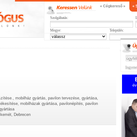
« Cégkereső »
« 
Szolgáltatás:
L
Megye:
Település:
Ingyenes
év
zítése., mobilház gyártás, pavilon tervezése, gyártása,
értékesítése, mobilházak gyártása, pavilonépítés, pavilon
 gyártása
skemét, Debrecen