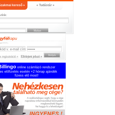
Szakmai kereső »
« Tudástár »
eírás:
 regisztráció »
Elfelejtett jelszó »
Billingo
online számlázó rendszer
es előfizetés esetén +2 hónap ajándék
fizess elő most!