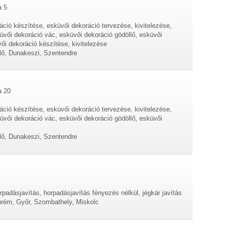
a 5
áció készítése, esküvői dekoráció tervezése, kivitelezése,
vői dekoráció vác, esküvői dekoráció gödöllő, esküvői
ői dekoráció készítése, kivitelezése
lő, Dunakeszi, Szentendre
a 20
áció készítése, esküvői dekoráció tervezése, kivitelezése,
vői dekoráció vác, esküvői dekoráció gödöllő, esküvői
lő, Dunakeszi, Szentendre
rpadásjavítás, horpadásjavítás fényezés nélkül, jégkár javítás
rém, Győr, Szombathely, Miskolc