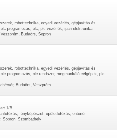
szerek, robottechnika, egyedi vezérlés, gépjavítás és
 plc programozás, plc, plc vezérlők, ipari elektronika
 Veszprém, Budaörs, Sopron
szerek, robottechnika, egyedi vezérlés, gépjavítás és
s, plc programozás, plc rendszer, megmunkáló célgépek, plc
ehérvár, Budaörs, Veszprém
art 1/B
lanfotózás, fényképészet, épületfotózás, enteriőr
y, Sopron, Szombathely