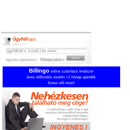
Ingyenes regisztráció »
Elfelejtett jelszó »
Billingo
online számlázó rendszer
éves előfizetés esetén +2 hónap ajándék
fizess elő most!