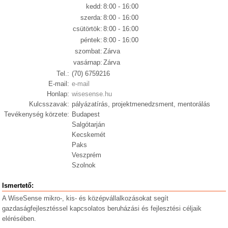
kedd:
8:00 - 16:00
szerda:
8:00 - 16:00
csütörtök:
8:00 - 16:00
péntek:
8:00 - 16:00
szombat:
Zárva
vasárnap:
Zárva
Tel.:
(70) 6759216
E-mail:
e-mail
Honlap:
wisesense.hu
Kulcsszavak:
pályázatírás, projektmenedzsment, mentorálás
Tevékenység körzete:
Budapest
Salgótarján
Kecskemét
Paks
Veszprém
Szolnok
Ismertető:
A WiseSense mikro-, kis- és középvállalkozásokat segít
gazdaságfejlesztéssel kapcsolatos beruházási és fejlesztési céljaik
elérésében.