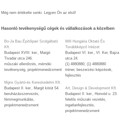
Még nem értékelte senki. Legyen Ön az első!
Hasonló tevékenységű cégek és vállalkozások a közelben
Bo-Ja Bau Építőipari Szolgáltató
Wifi Hungária Oktató És
Kft.
Továbbképző Intézet
Budapest XVIII. ker., Margó
Budapest VI. ker., VI. Ker, Bajza
Tivadar utca 246.
utca 24.
műszaki ellenőrzés, mérnöki
(1) 4880880, (1) 4880880
tevékenység, projektmenedzsment
tréner, beszerzési képzések,
fejlesztés
Mgns Gyártó-és Kereskedelmi Kft.
Budapest II. ker., Margit körút 54.
Art, Design & Development Kft.
beruházásszervezés,
Budapest II. ker., Honvéd u. 23.
fémmegmunkálás,
felelős műszaki vezetés,
projektmenedzsment
ingatlanfejlesztés,
projektmenedzsment