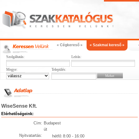
« Cégkereső »
« Szakmai kereső »
Szolgáltatás:
Leírás:
Megye:
Település:
WiseSense Kft.
Elérhetőségeink:
Cím:
Budapest
út
Nyitvatartás:
hétfő:
8:00 - 16:00