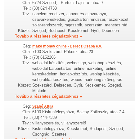
Cím:
6724 Szeged, , Bartucz Lajos u. utca 9
Tel.:
(30) 624 4733
Tev.:
napelem rendszer, csavar és csavaranya,
csavarkereskedés, gipszkarton rendszer, faszerkezet,
solar-rendszerek, ragasztók, szerszám, menetes rúd
Körzet:
Szeged, Budapest, Kecskemét, Győr, Debrecen
Tovább a részletes cégadatokhoz »
Cég:
make money online - Berecz Csaba e.v.
Cím:
7100 Szekszárd, Rákóczi utca 23
Tel.:
(70) 6152266
Tev.:
weboldal készítés, webdesign, webshop készítés,
weboldal karbantartás, online marketing, online
kereskedelem, honlapkészítés, weblap készítés,
webgrafika készítés, webes marketing szövegírás
Körzet:
Szekszárd, Debrecen, Győr, Kecskemét, Szeged,
Miskolc
Tovább a részletes cégadatokhoz »
Cég:
Szabó Attila
Cím:
6100 Kiskunfélegyháza, Bajcsy-Zsilinszky utca 7 4
Tel.:
(30) 444-7339
Tev.:
villanyszerelés, villanyszerelő
Körzet:
Kiskunfélegyháza, Kecskemét, Budapest, Szeged,
Csongrád, Szentes