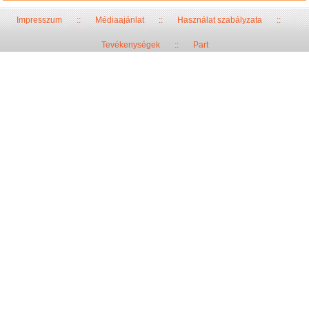
Impresszum
::
Médiaajánlat
::
Használat szabályzata
::
Tevékenységek
::
Part