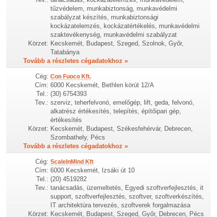
tűzvédelem, munkabiztonság, munkavédelmi
szabályzat készítés, munkabiztonsági
kockázatelemzés, kockázatértékelés, munkavédelmi
szaktevékenység, munkavédelmi szabályzat
Körzet:
Kecskemét, Budapest, Szeged, Szolnok, Győr,
Tatabánya
Tovább a részletes cégadatokhoz »
Cég:
Con Fuoco Kft.
Cím:
6000 Kecskemét, Bethlen körút 12/A
Tel.:
(30) 6754393
Tev.:
szerviz, teherfelvonó, emelőgép, lift, geda, felvonó,
alkatrész értékesítés, telepítés, építőipari gép,
értékesítés
Körzet:
Kecskemét, Budapest, Székesfehérvár, Debrecen,
Szombathely, Pécs
Tovább a részletes cégadatokhoz »
Cég:
ScaleInMind Kft
Cím:
6000 Kecskemét, Izsáki út 10
Tel.:
(20) 4519282
Tev.:
tanácsadás, üzemeltetés, Egyedi szoftverfejlesztés, it
support, szoftverfejlesztés, szoftver, szoftverkészítés,
IT architektúra tervezés, szoftverek forgalmazása
Körzet:
Kecskemét, Budapest, Szeged, Győr, Debrecen, Pécs