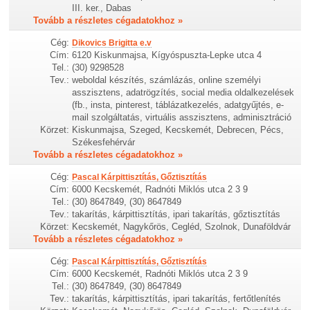
III. ker., Dabas
Tovább a részletes cégadatokhoz »
Cég:
Dikovics Brigitta e.v
Cím:
6120 Kiskunmajsa, Kígyóspuszta-Lepke utca 4
Tel.:
(30) 9298528
Tev.:
weboldal készítés, számlázás, online személyi
asszisztens, adatrögzítés, social media oldalkezelések
(fb., insta, pinterest, táblázatkezelés, adatgyűjtés, e-
mail szolgáltatás, virtuális asszisztens, adminisztráció
Körzet:
Kiskunmajsa, Szeged, Kecskemét, Debrecen, Pécs,
Székesfehérvár
Tovább a részletes cégadatokhoz »
Cég:
Pascal Kárpittisztítás, Gőztisztítás
Cím:
6000 Kecskemét, Radnóti Miklós utca 2 3 9
Tel.:
(30) 8647849, (30) 8647849
Tev.:
takarítás, kárpittisztítás, ipari takarítás, gőztisztítás
Körzet:
Kecskemét, Nagykőrös, Cegléd, Szolnok, Dunaföldvár
Tovább a részletes cégadatokhoz »
Cég:
Pascal Kárpittisztítás, Gőztisztítás
Cím:
6000 Kecskemét, Radnóti Miklós utca 2 3 9
Tel.:
(30) 8647849, (30) 8647849
Tev.:
takarítás, kárpittisztítás, ipari takarítás, fertőtlenítés