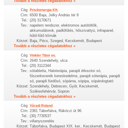
Tovább a részletes cégadatokhoz »
Cég:
Privátenergia Kft.
Cím:
6500 Baja, Jelky András tér 9
Tel.:
(20) 3170671
Tev.:
napelem rendszer, elektromos autótöltők,
akkumulátorok, padlófűtés, hőszivattyú, infrapanel,
hűtő-fűtő klímák
Körzet:
Baja, Pécs, Szeged, Kecskemét, Budapest
Tovább a részletes cégadatokhoz »
Cég:
Vinkler Tibor ev.
Cím:
2640 Szendehely, utca
Tel.:
(20) 3112344
Tev.:
sótabletta, Haloterápia, parajdi étkezési só,
fűszerkeverék kereskedelme, parajdi sóterápia, parajdi
só, parajdi fürdősó, sópárna, sópipa, sópárologtató
Körzet:
Szendehely, Debrecen, Győr, Kecskemét,
Székesfehérvár, Sopron
Tovább a részletes cégadatokhoz »
Cég:
Váradi Roland
Cím:
2381 Táborfalva, Rákóczi út 96
Tel.:
(30) 7730537
Tev.:
villanyszerelés
Körzet:
Táborfalva, Budapest XIX. ker., Kecskemét, Budapest