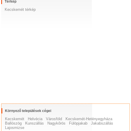
Térkép
Kecskemét térkép
Környező települések cégei
Kecskemét
Helvécia
Városföld
Kecskemét-Hetényegyháza
Ballószög
Kunszállás
Nagykőrös
Fülöpjakab
Jakabszállás
Lajosmizse