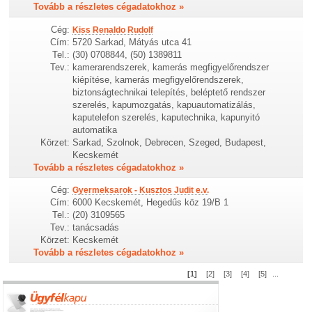
Tovább a részletes cégadatokhoz »
Cég:
Kiss Renaldo Rudolf
Cím:
5720 Sarkad, Mátyás utca 41
Tel.:
(30) 0708844, (50) 1389811
Tev.:
kamerarendszerek, kamerás megfigyelőrendszer
kiépítése, kamerás megfigyelőrendszerek,
biztonságtechnikai telepítés, beléptető rendszer
szerelés, kapumozgatás, kapuautomatizálás,
kaputelefon szerelés, kaputechnika, kapunyitó
automatika
Körzet:
Sarkad, Szolnok, Debrecen, Szeged, Budapest,
Kecskemét
Tovább a részletes cégadatokhoz »
Cég:
Gyermeksarok - Kusztos Judit e.v.
Cím:
6000 Kecskemét, Hegedűs köz 19/B 1
Tel.:
(20) 3109565
Tev.:
tanácsadás
Körzet:
Kecskemét
Tovább a részletes cégadatokhoz »
[1]
[2]
[3]
[4]
[5]
...