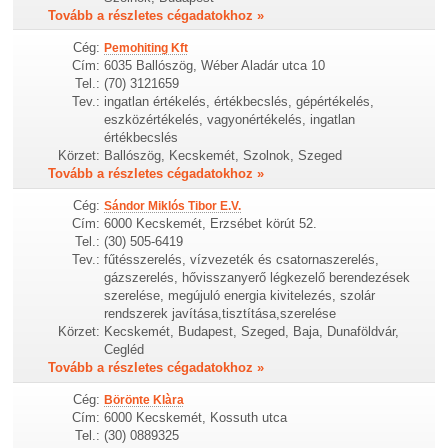
Tovább a részletes cégadatokhoz »
Cég:
Pemohiting Kft
Cím:
6035 Ballószög, Wéber Aladár utca 10
Tel.:
(70) 3121659
Tev.:
ingatlan értékelés, értékbecslés, gépértékelés,
eszközértékelés, vagyonértékelés, ingatlan
értékbecslés
Körzet:
Ballószög, Kecskemét, Szolnok, Szeged
Tovább a részletes cégadatokhoz »
Cég:
Sándor Miklós Tibor E.V.
Cím:
6000 Kecskemét, Erzsébet körút 52.
Tel.:
(30) 505-6419
Tev.:
fűtésszerelés, vízvezeték és csatornaszerelés,
gázszerelés, hővisszanyerő légkezelő berendezések
szerelése, megújuló energia kivitelezés, szolár
rendszerek javítása,tisztítása,szerelése
Körzet:
Kecskemét, Budapest, Szeged, Baja, Dunaföldvár,
Cegléd
Tovább a részletes cégadatokhoz »
Cég:
Börönte Klàra
Cím:
6000 Kecskemét, Kossuth utca
Tel.:
(30) 0889325