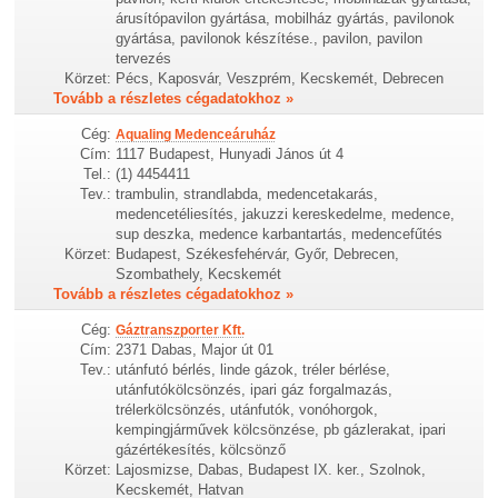
árusítópavilon gyártása, mobilház gyártás, pavilonok
gyártása, pavilonok készítése., pavilon, pavilon
tervezés
Körzet:
Pécs, Kaposvár, Veszprém, Kecskemét, Debrecen
Tovább a részletes cégadatokhoz »
Cég:
Aqualing Medenceáruház
Cím:
1117 Budapest, Hunyadi János út 4
Tel.:
(1) 4454411
Tev.:
trambulin, strandlabda, medencetakarás,
medencetéliesítés, jakuzzi kereskedelme, medence,
sup deszka, medence karbantartás, medencefűtés
Körzet:
Budapest, Székesfehérvár, Győr, Debrecen,
Szombathely, Kecskemét
Tovább a részletes cégadatokhoz »
Cég:
Gáztranszporter Kft.
Cím:
2371 Dabas, Major út 01
Tev.:
utánfutó bérlés, linde gázok, tréler bérlése,
utánfutókölcsönzés, ipari gáz forgalmazás,
trélerkölcsönzés, utánfutók, vonóhorgok,
kempingjárművek kölcsönzése, pb gázlerakat, ipari
gázértékesítés, kölcsönző
Körzet:
Lajosmizse, Dabas, Budapest IX. ker., Szolnok,
Kecskemét, Hatvan