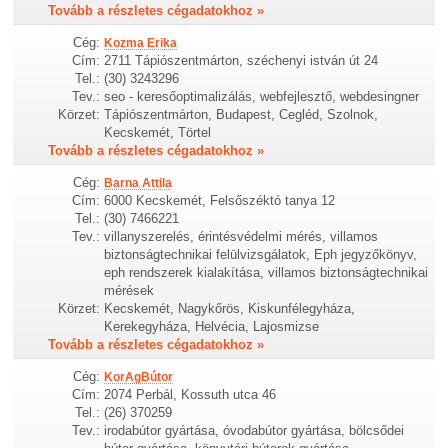
Tovább a részletes cégadatokhoz »
Cég:
Kozma Erika
Cím:
2711 Tápiószentmárton, széchenyi istván út 24
Tel.:
(30) 3243296
Tev.:
seo - keresőoptimalizálás, webfejlesztő, webdesingner
Körzet:
Tápiószentmárton, Budapest, Cegléd, Szolnok,
Kecskemét, Törtel
Tovább a részletes cégadatokhoz »
Cég:
Barna Attila
Cím:
6000 Kecskemét, Felsőszéktó tanya 12
Tel.:
(30) 7466221
Tev.:
villanyszerelés, érintésvédelmi mérés, villamos
biztonságtechnikai felülvizsgálatok, Eph jegyzőkönyv,
eph rendszerek kialakítása, villamos biztonságtechnikai
mérések
Körzet:
Kecskemét, Nagykőrös, Kiskunfélegyháza,
Kerekegyháza, Helvécia, Lajosmizse
Tovább a részletes cégadatokhoz »
Cég:
KorAgBútor
Cím:
2074 Perbál, Kossuth utca 46
Tel.:
(26) 370259
Tev.:
irodabútor gyártása, óvodabútor gyártása, bölcsődei