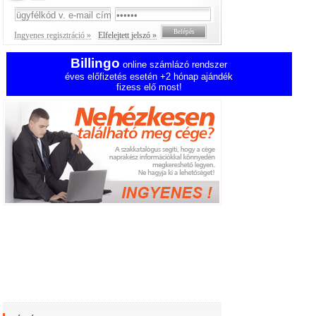
Ingyenes regisztráció »
Elfelejtett jelszó »
Billingo
online számlázó rendszer
éves előfizetés esetén +2 hónap ajándék
fizess elő most!