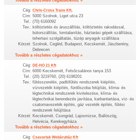
Tovább a részletes cégadatokhoz »
Cég:
Chris-Cross Trans Kft.
Cím:
5000 Szolnok, Liget utca 23
Tel.:
(70) 6160092
Tev.:
költöztetés és áruszállítás, költöztetés rakodással,
bútorszállítás, lomtalanítás, háztarási gépek szállítása,
tehertaxi szolgáltatás, tüzép anyagok szállítása
Körzet:
Szolnok, Cegléd, Budapest, Kecskemét, Jászberény,
Debrecen
Tovább a részletes cégadatokhoz »
Cég:
DE-HO 21 Kft
Cím:
6000 Kecskemét, Felsőcsalános tanya 153
Tel.:
(20) 3219760, (20) 6198201
Tev.:
fűtésszerelés, padlófűtés rendszerek kiépítés,
vízvezeték kiépítés, fürdőszoba felújítás, klíma- és
légtechnikai rendszerek kivitelezése, klíma- és
légtechnikai berendezés javítása, karbantartása, víz- és
csatornavezeték építés, gáz vezeték építés, fűtési
rendszerek felújítása
Körzet:
Kecskemét, Csongrád, Lajosmizse, Ballószög,
Helvécia, Kerekegyháza
Tovább a részletes cégadatokhoz »
Cég:
Csavarlak Webáruház Kft