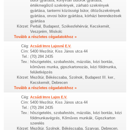
bútor gyártása, könyvtári bútorok gyártása,
értékmegőrző szekrények, zárható szekrények
gyártása, tantermi közösségi bútor, öltözőszekrények
gyártása, orvosi bútor gyártása, kórházi berendezések
gyártása
Körzet:
Perbál, Budapest, Székesfehérvár, Kecskemét,
Veszprém, Miskolc
Tovább a részletes cégadatokhoz »
Cég:
Acsádi Imre Lajosné E.V.
Cím:
5400 Mezőtúr, Kiss János utca 44
Tel.:
(70) 284 2435
Tev.:
hőszigetelés, szobafestés, mázolás, kézi bontás,
kőműves munka, gipszkartonozás, kézi földmunka,
felületképzés
Körzet:
Mezőtúr, Békéscsaba, Szolnok, Budapest III. ker.,
Kecskemét, Debrecen
Tovább a részletes cégadatokhoz »
Cég:
Acsádi Imre Lajos E.V.
Cím:
5400 Mezőtúr, Kiss János utca 44
Tel.:
(70) 284 2435
Tev.:
hőszigetelés, szobafestés, mázolás, kézi bontás, kézi
földmunkavégzés, Kőműves munkák, Gipszkarton
szerelés
Körzet:
Mezőtúr, Szolnok, Békéscsaba, Szarvas, Debrecen,