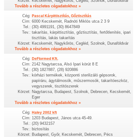
Körzet:
Kecskemét, Nagykőrös, Cegléd, Szolnok, Dunaföldvár
Tovább a részletes cégadatokhoz »
Cég:
Pascal Kárpittisztítás, Gőztisztítás
Cím:
6000 Kecskemét, Radnóti Miklós utca 2 3 9
Tel.:
(30) 4991191, (30) 8647849
Tev.:
takarítás, kárpittisztítás, gőztisztítás, fertőtlenítés, ipari
tisztítás, lakás takarítás
Körzet:
Kecskemét, Nagykőrös, Cegléd, Szolnok, Dunaföldvár
Tovább a részletes cégadatokhoz »
Cég:
DeFlormed Kft.
Cím:
2142 Nagytarcsa, Alsó Ipari körút 8 E
Tel.:
(30) 1827887, (28) 920886
Tev.:
kórházi termékek, központi sterilizáló gépsorok,
papíráru, ágytálmosók, műszermosók, takarítóeszköz,
vegyszerek, tisztitószerek
Körzet:
Nagytarcsa, Budapest, Szolnok, Debrecen, Kecskemét,
Eger
Tovább a részletes cégadatokhoz »
Cég:
Haley 2002 kft
Cím:
1203 Budapest, János utca 45-49.
Tel.:
(20) 9432157
Tev.:
biztosítás
Körzet:
Budapest, Győr, Kecskemét, Debrecen, Pécs