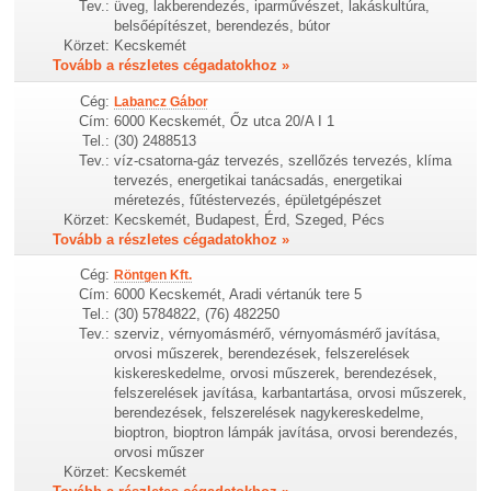
Tev.:
üveg, lakberendezés, iparművészet, lakáskultúra,
belsőépítészet, berendezés, bútor
Körzet:
Kecskemét
Tovább a részletes cégadatokhoz »
Cég:
Labancz Gábor
Cím:
6000 Kecskemét, Őz utca 20/A I 1
Tel.:
(30) 2488513
Tev.:
víz-csatorna-gáz tervezés, szellőzés tervezés, klíma
tervezés, energetikai tanácsadás, energetikai
méretezés, fűtéstervezés, épületgépészet
Körzet:
Kecskemét, Budapest, Érd, Szeged, Pécs
Tovább a részletes cégadatokhoz »
Cég:
Röntgen Kft.
Cím:
6000 Kecskemét, Aradi vértanúk tere 5
Tel.:
(30) 5784822, (76) 482250
Tev.:
szerviz, vérnyomásmérő, vérnyomásmérő javítása,
orvosi műszerek, berendezések, felszerelések
kiskereskedelme, orvosi műszerek, berendezések,
felszerelések javítása, karbantartása, orvosi műszerek,
berendezések, felszerelések nagykereskedelme,
bioptron, bioptron lámpák javítása, orvosi berendezés,
orvosi műszer
Körzet:
Kecskemét