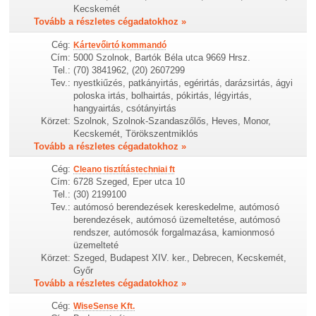
Kecskemét
Tovább a részletes cégadatokhoz »
Cég:
Kártevőirtó kommandó
Cím:
5000 Szolnok, Bartók Béla utca 9669 Hrsz.
Tel.:
(70) 3841962, (20) 2607299
Tev.:
nyestkiűzés, patkányirtás, egérirtás, darázsirtás, ágyi
poloska irtás, bolhairtás, pókirtás, légyirtás,
hangyairtás, csótányirtás
Körzet:
Szolnok, Szolnok-Szandaszőlős, Heves, Monor,
Kecskemét, Törökszentmiklós
Tovább a részletes cégadatokhoz »
Cég:
Cleano tisztítástechniai ft
Cím:
6728 Szeged, Eper utca 10
Tel.:
(30) 2199100
Tev.:
autómosó berendezések kereskedelme, autómosó
berendezések, autómosó üzemeltetése, autómosó
rendszer, autómosók forgalmazása, kamionmosó
üzemelteté
Körzet:
Szeged, Budapest XIV. ker., Debrecen, Kecskemét,
Győr
Tovább a részletes cégadatokhoz »
Cég:
WiseSense Kft.