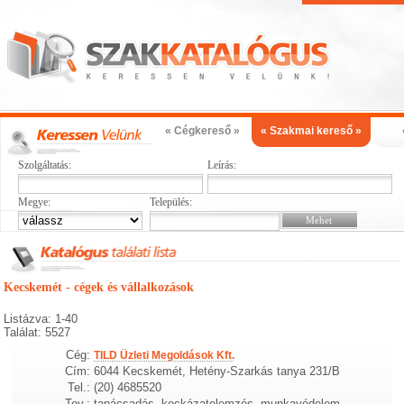
« Cégkereső »
« Szakmai kereső »
Szolgáltatás:
Leírás:
Megye:
Település:
Kecskemét - cégek és vállalkozások
Listázva: 1-40
Találat: 5527
Cég:
TILD Üzleti Megoldások Kft.
Cím:
6044 Kecskemét, Hetény-Szarkás tanya 231/B
Tel.:
(20) 4685520
Tev.:
tanácsadás, kockázatelemzés, munkavédelem,