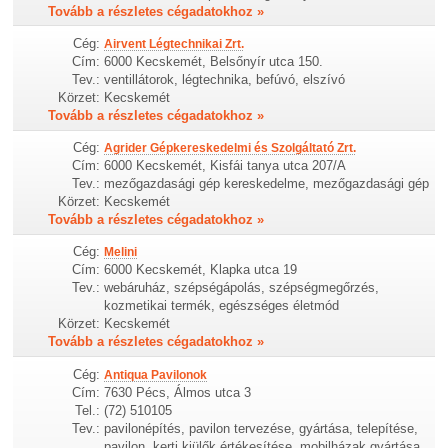
Tovább a részletes cégadatokhoz »
Cég:
Airvent Légtechnikai Zrt.
Cím:
6000 Kecskemét, Belsőnyír utca 150.
Tev.:
ventillátorok, légtechnika, befúvó, elszívó
Körzet:
Kecskemét
Tovább a részletes cégadatokhoz »
Cég:
Agrider Gépkereskedelmi és Szolgáltató Zrt.
Cím:
6000 Kecskemét, Kisfái tanya utca 207/A
Tev.:
mezőgazdasági gép kereskedelme, mezőgazdasági gép
Körzet:
Kecskemét
Tovább a részletes cégadatokhoz »
Cég:
Melini
Cím:
6000 Kecskemét, Klapka utca 19
Tev.:
webáruház, szépségápolás, szépségmegőrzés,
kozmetikai termék, egészséges életmód
Körzet:
Kecskemét
Tovább a részletes cégadatokhoz »
Cég:
Antiqua Pavilonok
Cím:
7630 Pécs, Álmos utca 3
Tel.:
(72) 510105
Tev.:
pavilonépítés, pavilon tervezése, gyártása, telepítése,
pavilon, kerti kiülők értékesítése, mobilházak gyártása,