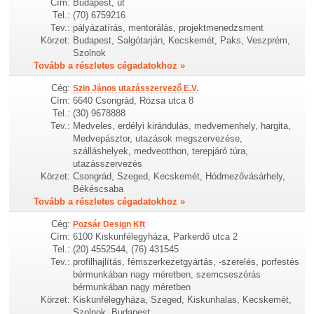
Cím:
Budapest, út
Tel.:
(70) 6759216
Tev.:
pályázatírás, mentorálás, projektmenedzsment
Körzet:
Budapest, Salgótarján, Kecskemét, Paks, Veszprém,
Szolnok
Tovább a részletes cégadatokhoz »
Cég:
Szin János utazásszervező E.V.
Cím:
6640 Csongrád, Rózsa utca 8
Tel.:
(30) 9678888
Tev.:
Medveles, erdélyi kirándulás, medvemenhely, hargita,
Medvepásztor, utazások megszervezése,
szálláshelyek, medveotthon, terepjáró túra,
utazásszervezés
Körzet:
Csongrád, Szeged, Kecskemét, Hódmezővásárhely,
Békéscsaba
Tovább a részletes cégadatokhoz »
Cég:
Pozsár Design Kft
Cím:
6100 Kiskunfélegyháza, Parkerdő utca 2
Tel.:
(20) 4552544, (76) 431545
Tev.:
profilhajlítás, fémszerkezetgyártás, -szerelés, porfestés
bérmunkában nagy méretben, szemcseszórás
bérmunkában nagy méretben
Körzet:
Kiskunfélegyháza, Szeged, Kiskunhalas, Kecskemét,
Szolnok, Budapest