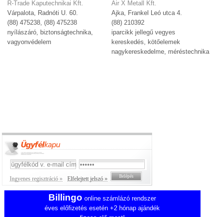
R-Trade Kaputechnikai Kft.
Air X Metall Kft.
Várpalota, Radnóti U. 60.
Ajka, Frankel Leó utca 4.
(88) 475238, (88) 475238
(88) 210392
nyílászáró, biztonságtechnika,
iparcikk jellegű vegyes
vagyonvédelem
kereskedés, kötőelemek
nagykereskedelme, méréstechnika
Ingyenes regisztráció »
Elfelejtett jelszó »
Billingo
online számlázó rendszer
éves előfizetés esetén +2 hónap ajándék