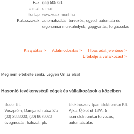
Fax:
(88) 505731
E-mail:
e-mail
Honlap:
www.vesz-mont.hu
Kulcsszavak:
automatizálás, tervezés, egyedi automata és
ergonomiai munkahelyek, gépgyártás, forgácsolás
Kisajátítás >
Adatmódosítás >
Hibás adat jelentése >
Értékelje a vállalkozást >
Még nem értékelte senki. Legyen Ön az első!
Hasonló tevékenységű cégek és vállalkozások a közelben
Bodor Bt.
Elektroszerv Ipari Elektronikai Kft.
Veszprém, Damjanich utca 2/a
Ajka, Újélet út 18/A. 5
(30) 2888000, (30) 9678023
ipari elektronikai tervezés,
üvegmosás, hálózat, plc
automatizálás