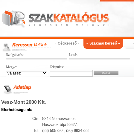
« Cégkereső »
« Szakmai kereső »
Szolgáltatás:
Leírás:
Megye:
Település:
Vesz-Mont 2000 Kft.
Elérhetőségeink:
Cím:
8248 Nemesvámos
Huszárok útja 836/7.
Tel.:
(88) 505730 , (30) 9934738