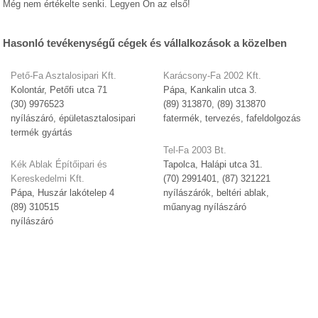
Még nem értékelte senki. Legyen Ön az első!
Hasonló tevékenységű cégek és vállalkozások a közelben
Pető-Fa Asztalosipari Kft.
Karácsony-Fa 2002 Kft.
Kolontár, Petőfi utca 71
Pápa, Kankalin utca 3.
(30) 9976523
(89) 313870, (89) 313870
nyílászáró, épületasztalosipari
fatermék, tervezés, fafeldolgozás
termék gyártás
Tel-Fa 2003 Bt.
Kék Ablak Építőipari és
Tapolca, Halápi utca 31.
Kereskedelmi Kft.
(70) 2991401, (87) 321221
Pápa, Huszár lakótelep 4
nyílászárók, beltéri ablak,
(89) 310515
műanyag nyílászáró
nyílászáró