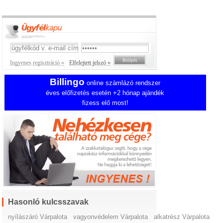
Ingyenes regisztráció »
Elfelejtett jelszó »
Billingo
online számlázó rendszer
éves előfizetés esetén +2 hónap ajándék
fizess elő most!
Hasonló kulcsszavak
nyílászáró Várpalota
vagyonvédelem Várpalota
alkatrész Várpalota