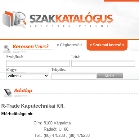
« Cégkereső »
« Szakmai kereső »
Szolgáltatás:
Leírás:
Megye:
Település:
R-Trade Kaputechnikai Kft.
Elérhetőségeink:
Cím:
8100 Várpalota
Radnóti U. 60.
Tel.:
(88) 475238 , (88) 475238