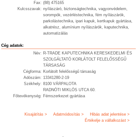
Fax:
(88) 475165
Kulcsszavak:
nyílászáró, biztonságtechnika, vagyonvédelem,
sorompók, vezérléstechnika, fém nyílászárók,
parkolástechnika, ipari kapuk, kertkapuk gyártása,
alkatrész, alumínium nyílászárók, kaputechnika,
automatizálás
Cég adatok:
Név:
R-TRADE KAPUTECHNIKA KERESKEDELMI ÉS
SZOLGÁLTATÓ KORLÁTOLT FELELŐSSÉGŰ
TÁRSASÁG
Cégforma:
Korlátolt felelősségű társaság
Adószám:
13341280-2-19
Székhely:
8100 VÁRPALOTA
RADNÓTI MIKLÓS UTCA 60.
Főtevékenység:
Fémszerkezet gyártása
Kisajátítás >
Adatmódosítás >
Hibás adat jelentése >
Értékelje a vállalkozást >