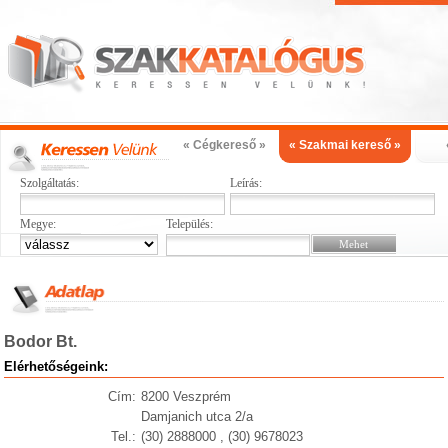
« Cégkereső »
« Szakmai kereső »
Szolgáltatás:
Leírás:
Megye:
Település:
Bodor Bt.
Elérhetőségeink:
Cím:
8200 Veszprém
Damjanich utca 2/a
Tel.:
(30) 2888000 , (30) 9678023