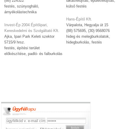
(88) 224322
lakásfelújítás, épületfelújítás,
festés, szúnyogháló,
külső festés
árnyékolástechnika
Hans-Építő Kft.
Invest-Ép 2004 Építőipari,
Várpalota, Hegyalja út 15
Kereskedelmi és Szolgáltató Kft.
(88) 575695, (30) 9568076
Ajka, Ipari Park Keleti szektor
hideg és melegburkolatok,
5715/9 hrsz.
hidegburkolás, festés
festés, építési terület
előkészítése, padló- és falburkolás