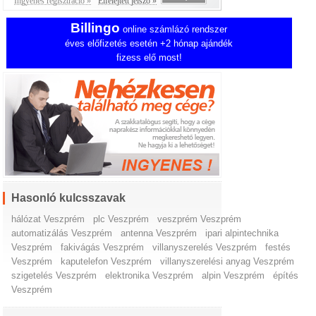
Ingyenes regisztráció »
Elfelejtett jelszó »
Billingo
online számlázó rendszer
éves előfizetés esetén +2 hónap ajándék
fizess elő most!
Hasonló kulcsszavak
hálózat Veszprém
plc Veszprém
veszprém Veszprém
automatizálás Veszprém
antenna Veszprém
ipari alpintechnika
Veszprém
fakivágás Veszprém
villanyszerelés Veszprém
festés
Veszprém
kaputelefon Veszprém
villanyszerelési anyag Veszprém
szigetelés Veszprém
elektronika Veszprém
alpin Veszprém
építés
Veszprém