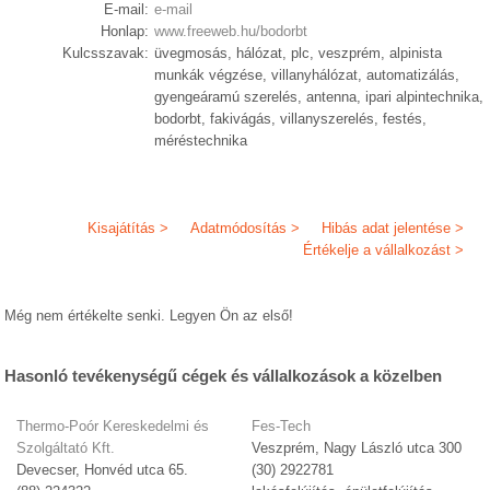
E-mail:
e-mail
Honlap:
www.freeweb.hu/bodorbt
Kulcsszavak:
üvegmosás, hálózat, plc, veszprém, alpinista
munkák végzése, villanyhálózat, automatizálás,
gyengeáramú szerelés, antenna, ipari alpintechnika,
bodorbt, fakivágás, villanyszerelés, festés,
méréstechnika
Kisajátítás >
Adatmódosítás >
Hibás adat jelentése >
Értékelje a vállalkozást >
Még nem értékelte senki. Legyen Ön az első!
Hasonló tevékenységű cégek és vállalkozások a közelben
Thermo-Poór Kereskedelmi és
Fes-Tech
Szolgáltató Kft.
Veszprém, Nagy László utca 300
Devecser, Honvéd utca 65.
(30) 2922781