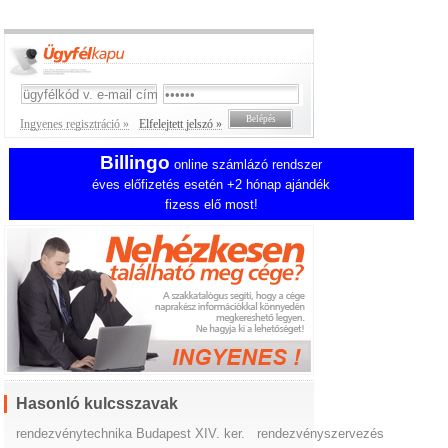
Ingyenes regisztráció »
Elfelejtett jelszó »
Billingo
online számlázó rendszer
éves előfizetés esetén +2 hónap ajándék
fizess elő most!
Hasonló kulcsszavak
rendezvénytechnika Budapest XIV. ker.
rendezvényszervezés