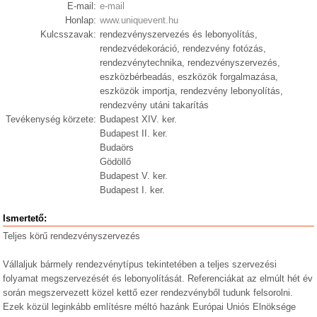
E-mail:
e-mail
Honlap:
www.uniquevent.hu
Kulcsszavak:
rendezvényszervezés és lebonyolítás,
rendezvédekoráció, rendezvény fotózás,
rendezvénytechnika, rendezvényszervezés,
eszközbérbeadás, eszközök forgalmazása,
eszközök importja, rendezvény lebonyolítás,
rendezvény utáni takarítás
Tevékenység körzete:
Budapest XIV. ker.
Budapest II. ker.
Budaörs
Gödöllő
Budapest V. ker.
Budapest I. ker.
Ismertető:
Teljes körű rendezvényszervezés
Vállaljuk bármely rendezvénytípus tekintetében a teljes szervezési
folyamat megszervezését és lebonyolítását. Referenciákat az elmúlt hét év
során megszervezett közel kettő ezer rendezvényből tudunk felsorolni.
Ezek közül leginkább említésre méltó hazánk Európai Uniós Elnöksége