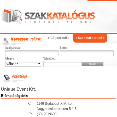
« Cégkereső »
« Szakmai kereső »
Szolgáltatás:
Leírás:
Megye:
Település:
Unique Event Kft.
Elérhetőségeink:
Cím:
1146 Budapest XIV. ker.
Nagybecskerek utca 5 1 5
Tel.:
(30) 2019600