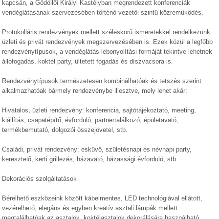
kapcsán, a Gödöllői Királyi Kastélyban megrendezett konferenciák
vendéglátásának szervezésében történő vezetői szintű közreműködés.
Protokolláris rendezvények mellett széleskörű ismeretekkel rendelkezünk
üzleti és privát rendezvények megszervezésében is. Ezek közül a legfőbb
rendezvénytípusok, a vendéglátás lebonyolítási formáját tekintve lehetnek
állófogadás, koktél party, ültetett fogadás és díszvacsora is.
Rendezvénytípusok természetesen kombinálhatóak és tetszés szerint
alkalmazhatóak bármely rendezvénybe illesztve, mely lehet akár:
Hivatalos, üzleti rendezvény: konferencia, sajtótájékoztató, meeting,
kiállítás, csapatépítő, évforduló, partnertalálkozó, épületavató,
termékbemutató, dolgozói összejövetel, stb.
Családi, privát rendezvény: esküvő, születésnapi és névnapi party,
keresztelő, kerti grillezés, házavató, házassági évforduló, stb.
Dekorációs szolgáltatások
Bérelhető eszközeink között kábelmentes, LED technológiával ellátott,
vezérelhető, elegáns és egyben kreatív asztali lámpák mellett
megtalálhatóak az asztalok, koktélasztalok dekorálására használható