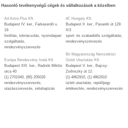
Hasonló tevékenységű cégek és vállalkozások a közelben
Ad Astra Plus Kft.
4C Hungary Kft.
Budapest IV. ker., Farkaserdő u.
Budapest II. ker., Pasaréti út 129.
19.
II/3
fordítás, tolmácsolás, nyomdaipari
sport- és szabadidős szolgáltatás,
szolgáltatás,
rendezvényszervezés
rendezvényszervezés
Bti Magyarország Nemzetközi
Európa Rendezvény Iroda Kft.
Üzleti Utaztatási Kft.
Budapest XIII. ker., Radnóti Miklós
Budapest V. ker., Bajcsy-
utca 40
Zsilinszky út 12.
(1) 2701040, (80) 205026
(1) 4862910, (1) 4862910
rendezvényszervezés,
üzleti utaztatás, repülőjegy
utazásszervezés, sétahajózás
értékesítés, rendezvényszervezés