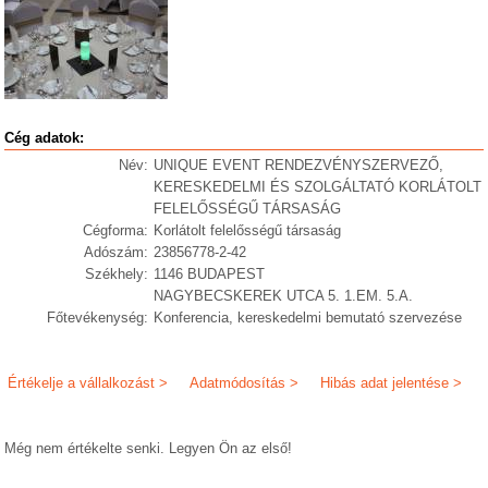
Cég adatok:
Név:
UNIQUE EVENT RENDEZVÉNYSZERVEZŐ,
KERESKEDELMI ÉS SZOLGÁLTATÓ KORLÁTOLT
FELELŐSSÉGŰ TÁRSASÁG
Cégforma:
Korlátolt felelősségű társaság
Adószám:
23856778-2-42
Székhely:
1146 BUDAPEST
NAGYBECSKEREK UTCA 5. 1.EM. 5.A.
Főtevékenység:
Konferencia, kereskedelmi bemutató szervezése
Értékelje a vállalkozást >
Adatmódosítás >
Hibás adat jelentése >
Még nem értékelte senki. Legyen Ön az első!