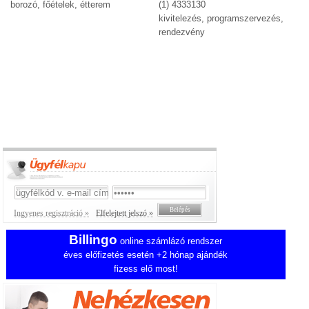
borozó, főételek, étterem
(1) 4333130
kivitelezés, programszervezés,
rendezvény
Ingyenes regisztráció »
Elfelejtett jelszó »
Billingo
online számlázó rendszer
éves előfizetés esetén +2 hónap ajándék
fizess elő most!