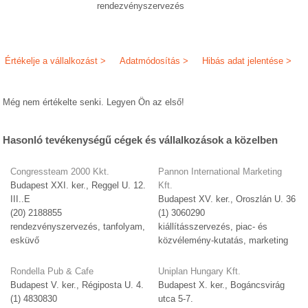
rendezvényszervezés
Értékelje a vállalkozást >
Adatmódosítás >
Hibás adat jelentése >
Még nem értékelte senki. Legyen Ön az első!
Hasonló tevékenységű cégek és vállalkozások a közelben
Congressteam 2000 Kkt.
Pannon International Marketing
Budapest XXI. ker., Reggel U. 12.
Kft.
III..E
Budapest XV. ker., Oroszlán U. 36
(20) 2188855
(1) 3060290
rendezvényszervezés, tanfolyam,
kiállításszervezés, piac- és
esküvő
közvélemény-kutatás, marketing
Rondella Pub & Cafe
Uniplan Hungary Kft.
Budapest V. ker., Régiposta U. 4.
Budapest X. ker., Bogáncsvirág
(1) 4830830
utca 5-7.