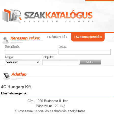
« Cégkereső »
« Szakmai kereső »
Szolgáltatás:
Leírás:
Megye:
Település:
4C Hungary Kft.
Elérhetőségeink:
Cím:
1026 Budapest II. ker.
Pasaréti út 129. II/3
Kulcsszavak:
sport- és szabadidős szolgáltatás,