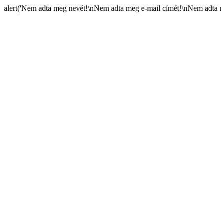
alert('Nem adta meg nevét!\nNem adta meg e-mail címét!\nNem adta m