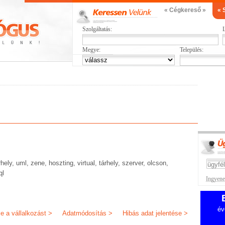
« Cégkereső »
« 
Szolgáltatás:
L
Megye:
Település:
hely, uml, zene, hoszting, virtual, tárhely, szerver, olcson,
ql
Ingyenes
év
je a vállalkozást >
Adatmódosítás >
Hibás adat jelentése >