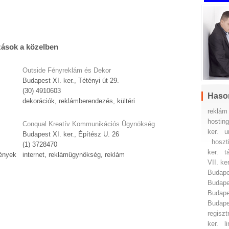
zások a közelben
Outside Fényreklám és Dekor
Budapest XI. ker., Tétényi út 29.
(30) 4910603
Haso
dekorációk, reklámberendezés, kültéri
reklám 
hosting
Conqual Kreatív Kommunikációs Ügynökség
ker.
u
Budapest XI. ker., Építész U. 26
hoszt
(1) 3728470
ker.
t
vények
internet, reklámügynökség, reklám
VII. ker
Budapes
Budapes
Budapes
Budapes
regiszt
ker.
l