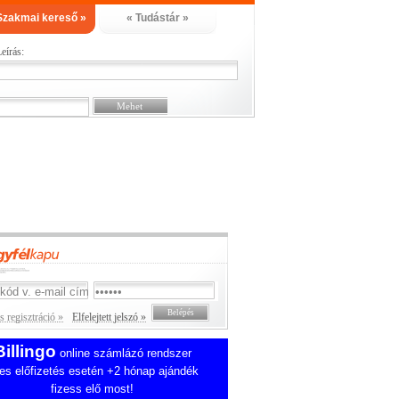
Szakmai kereső »
« Tudástár »
eírás:
 regisztráció »
Elfelejtett jelszó »
Billingo
online számlázó rendszer
es előfizetés esetén +2 hónap ajándék
fizess elő most!