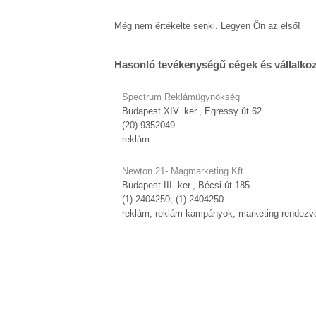
Még nem értékelte senki. Legyen Ön az első!
Hasonló tevékenységű cégek és vállalko
Spectrum Reklámügynökség
Budapest XIV. ker., Egressy út 62
(20) 9352049
reklám
Newton 21- Magmarketing Kft.
Budapest III. ker., Bécsi út 185.
(1) 2404250, (1) 2404250
reklám, reklám kampányok, marketing rendez