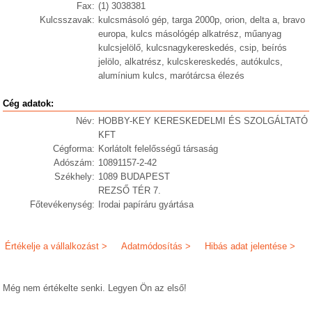
Fax:
(1) 3038381
Kulcsszavak:
kulcsmásoló gép, targa 2000p, orion, delta a, bravo
europa, kulcs másológép alkatrész, műanyag
kulcsjelölő, kulcsnagykereskedés, csip, beírós
jelölo, alkatrész, kulcskereskedés, autókulcs,
alumínium kulcs, marótárcsa élezés
Cég adatok:
Név:
HOBBY-KEY KERESKEDELMI ÉS SZOLGÁLTATÓ
KFT
Cégforma:
Korlátolt felelősségű társaság
Adószám:
10891157-2-42
Székhely:
1089 BUDAPEST
REZSŐ TÉR 7.
Főtevékenység:
Irodai papíráru gyártása
Értékelje a vállalkozást >
Adatmódosítás >
Hibás adat jelentése >
Még nem értékelte senki. Legyen Ön az első!