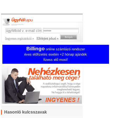
Ingyenes regisztráció »
Elfelejtett jelszó »
Billingo
online számlázó rendszer
éves előfizetés esetén +2 hónap ajándék
fizess elő most!
Hasonló kulcsszavak