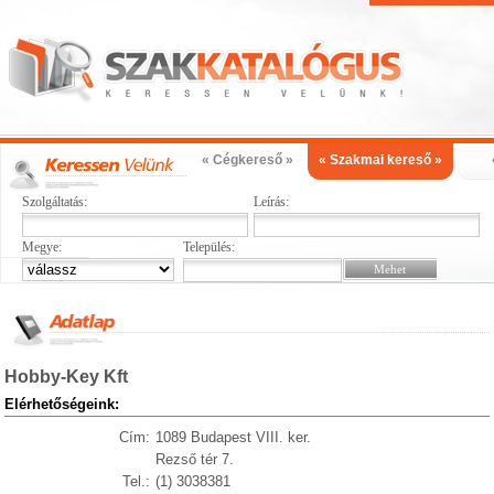
« Cégkereső »
« Szakmai kereső »
Szolgáltatás:
Leírás:
Megye:
Település:
Hobby-Key Kft
Elérhetőségeink:
Cím:
1089 Budapest VIII. ker.
Rezső tér 7.
Tel.:
(1) 3038381