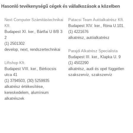
Hasonló tevékenységű cégek és vállalkozások a közelben
Next Computer Számitástechnikai
Patacsi Team Autóalkatrész Kft.
Kft.
Budapest XIV. ker., Róna U.101.
Budapest XI. ker., Bártfai U 8/B 3
(1) 4221676
2
alkatrész, autóalkatrész
(1) 2501302
develop, next, rendszertechnikai
Parajdi Alkatrész Specialista
Budapest III. ker., Klapka U. 9
Liftshop Kft.
(1) 4502290
Budapest VIII. ker., Bérkocsis
alkatrész, audi és opel független
utca 41
szakszerviz, szakszerviz
(1) 3794503, (30) 5259935
alkatrész értékesítése,
kereskedelem, alumínium
alkatrészek