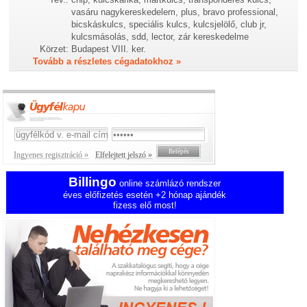
vasáru nagykereskedelem, plus, bravo professional,
bicskáskulcs, speciális kulcs, kulcsjelölő, club jr,
kulcsmásolás, sdd, lector, zár kereskedelme
Körzet:
Budapest VIII. ker.
Tovább a részletes cégadatokhoz »
Ingyenes regisztráció »
Elfelejtett jelszó »
Billingo
online számlázó rendszer
éves előfizetés esetén +2 hónap ajándék
fizess elő most!