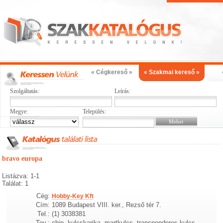
« Cégkereső »
« Szakmai kereső »
Szolgáltatás:
Leírás:
Megye:
Település:
bravo europa
Listázva: 1-1
Találat: 1
Cég:
Hobby-Key Kft
Cím:
1089 Budapest VIII. ker., Rezső tér 7.
Tel.:
(1) 3038381
Tev.:
chip, kulcskarika, martkulcs, transponderes kulcs,