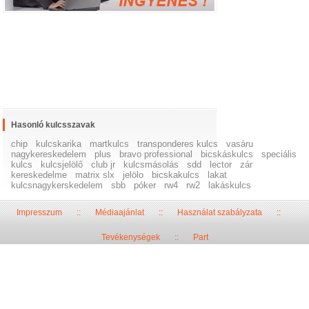
Hasonló kulcsszavak
chip
kulcskarika
martkulcs
transponderes kulcs
vasáru
nagykereskedelem
plus
bravo professional
bicskáskulcs
speciális
kulcs
kulcsjelölő
club jr
kulcsmásolás
sdd
lector
zár
kereskedelme
matrix slx
jelölo
bicskakulcs
lakat
kulcsnagykerskedelem
sbb
póker
rw4
rw2
lakáskulcs
Impresszum
::
Médiaajánlat
::
Használat szabályzata
::
Tevékenységek
::
Part