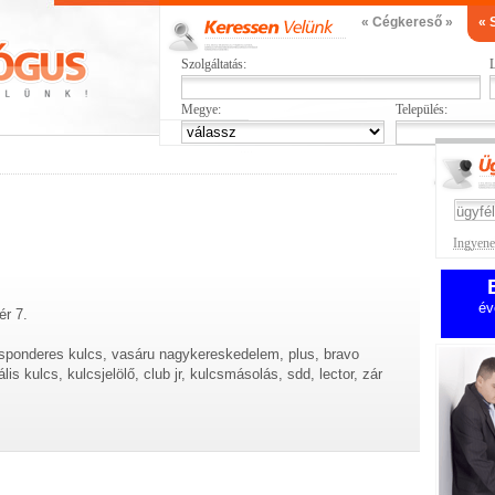
« Cégkereső »
« 
Szolgáltatás:
L
Megye:
Település:
Ingyenes
év
ér 7.
ansponderes kulcs, vasáru nagykereskedelem, plus, bravo
is kulcs, kulcsjelölő, club jr, kulcsmásolás, sdd, lector, zár