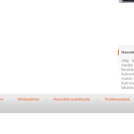
Hasonl
chip
vasáru
bicská
kulcsm
matrix 
kulcsn
lakásk
um
::
Médiaajánlat
::
Használat szabályzata
::
Tevékenységek