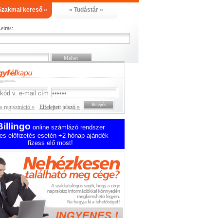
Szakmai kereső »
« Tudástár »
eírás:
 regisztráció »
Elfelejtett jelszó »
Billingo
online számlázó rendszer
es előfizetés esetén +2 hónap ajándék
fizess elő most!