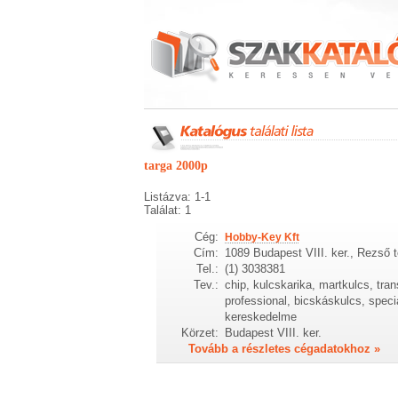
targa 2000p
Listázva: 1-1
Találat: 1
Cég:
Hobby-Key Kft
Cím:
1089 Budapest VIII. ker., Rezső t
Tel.:
(1) 3038381
Tev.:
chip, kulcskarika, martkulcs, tr
professional, bicskáskulcs, speciál
kereskedelme
Körzet:
Budapest VIII. ker.
Tovább a részletes cégadatokhoz »