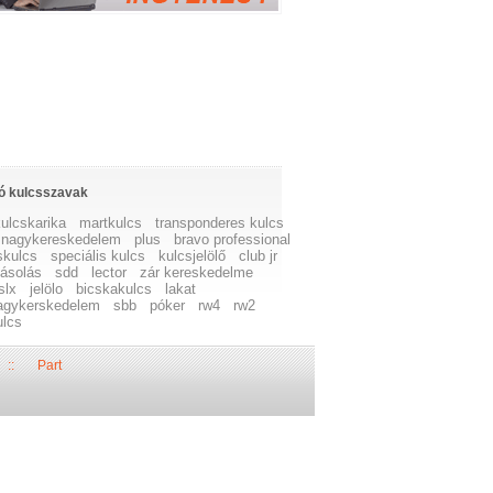
ó kulcsszavak
kulcskarika
martkulcs
transponderes kulcs
 nagykereskedelem
plus
bravo professional
skulcs
speciális kulcs
kulcsjelölő
club jr
ásolás
sdd
lector
zár kereskedelme
slx
jelölo
bicskakulcs
lakat
agykerskedelem
sbb
póker
rw4
rw2
ulcs
::
Part