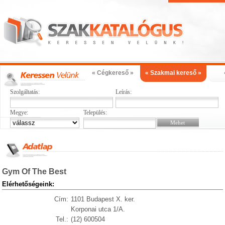
« Cégkereső »
« Szakmai kereső »
Szolgáltatás:
Leírás:
Megye:
Település:
Gym Of The Best
Elérhetőségeink:
Cím:
1101 Budapest X. ker.
Korponai utca 1/A.
Tel.:
(12) 600504