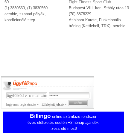
60
Fight Fitness Sport Club
(1) 3830560, (1) 3830560
Budapest VIII. ker., Stáhly utca 13
aerobic, szabad pályák,
(70) 3878229
kondícionáló step
Ashihara Karate, Funkcionális
tréning (Kettlebell, TRX), aerobic
Ingyenes regisztráció »
Elfelejtett jelszó »
Billingo
online számlázó rendszer
éves előfizetés esetén +2 hónap ajándék
fizess elő most!