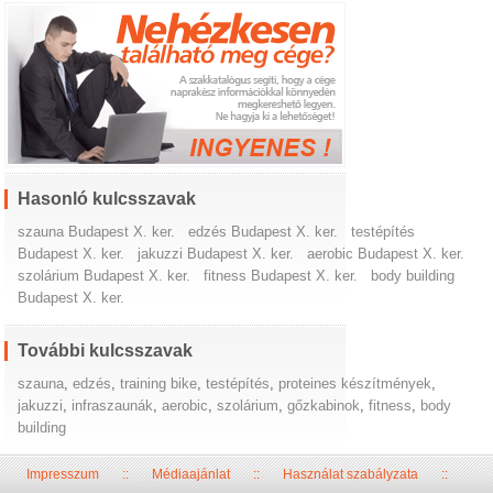
Hasonló kulcsszavak
szauna Budapest X. ker.
edzés Budapest X. ker.
testépítés
Budapest X. ker.
jakuzzi Budapest X. ker.
aerobic Budapest X. ker.
szolárium Budapest X. ker.
fitness Budapest X. ker.
body building
Budapest X. ker.
További kulcsszavak
szauna
,
edzés
,
training bike
,
testépítés
,
proteines készítmények
,
jakuzzi
,
infraszaunák
,
aerobic
,
szolárium
,
gőzkabinok
,
fitness
,
body
building
Impresszum
::
Médiaajánlat
::
Használat szabályzata
::