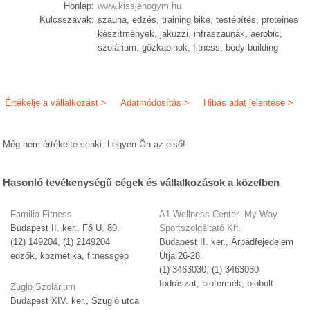
Honlap:
www.kissjenogym.hu
Kulcsszavak:
szauna, edzés, training bike, testépítés, proteines
készítmények, jakuzzi, infraszaunák, aerobic,
szolárium, gőzkabinok, fitness, body building
Értékelje a vállalkozást >
Adatmódosítás >
Hibás adat jelentése >
Még nem értékelte senki. Legyen Ön az első!
Hasonló tevékenységű cégek és vállalkozások a közelben
Familia Fitness
A1 Wellness Center- My Way
Budapest II. ker., Fő U. 80.
Sportszolgáltató Kft.
(12) 149204, (1) 2149204
Budapest II. ker., Árpádfejedelem
edzők, kozmetika, fitnessgép
Útja 26-28.
(1) 3463030, (1) 3463030
fodrászat, biotermék, biobolt
Zugló Szolárium
Budapest XIV. ker., Szugló utca