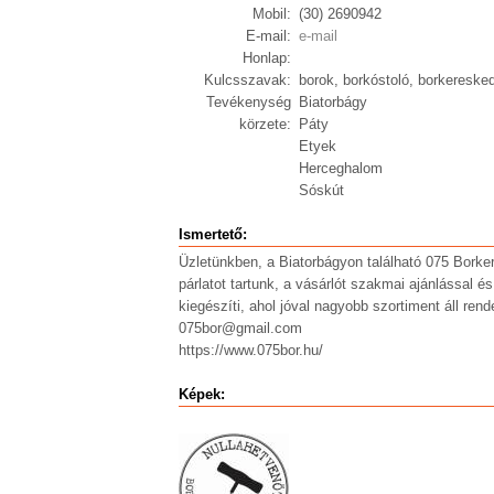
Mobil:
(30) 2690942
E-mail:
e-mail
Honlap:
Kulcsszavak:
borok, borkóstoló, borkereske
Tevékenység
Biatorbágy
körzete:
Páty
Etyek
Herceghalom
Sóskút
Ismertető:
Üzletünkben, a Biatorbágyon található 075 Borke
párlatot tartunk, a vásárlót szakmai ajánlással é
kiegészíti, ahol jóval nagyobb szortiment áll ren
075bor@gmail.com
https://www.075bor.hu/
Képek: