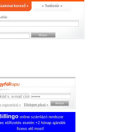
Szakmai kereső »
« Tudástár »
eírás:
 regisztráció »
Elfelejtett jelszó »
Billingo
online számlázó rendszer
es előfizetés esetén +2 hónap ajándék
fizess elő most!