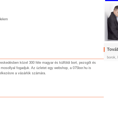
delem
Továb
borok
,
reskedésben közel 300 féle magyar és külföldi bort, pezsgőt és
s mosollyal fogadjuk. Az üzletet egy webshop, a 075bor.hu is
delkezésre a vásárlók számára.