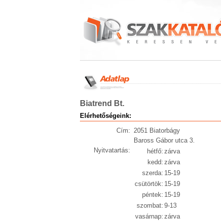
Biatrend Bt.
Elérhetőségeink:
Cím:
2051 Biatorbágy
Baross Gábor utca 3.
Nyitvatartás:
hétfő:
zárva
kedd:
zárva
szerda:
15-19
csütörtök:
15-19
péntek:
15-19
szombat:
9-13
vasárnap:
zárva