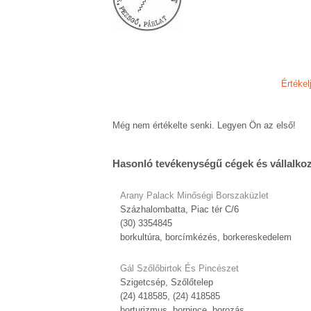
Értékel
Még nem értékelte senki. Legyen Ön az első!
Hasonló tevékenységű cégek és vállalko
Arany Palack Minőségi Borszaküzlet
Százhalombatta, Piac tér C/6
(30) 3354845
borkultúra, borcímkézés, borkereskedelem
Gál Szőlőbirtok És Pincészet
Szigetcsép, Szőlőtelep
(24) 418585, (24) 418585
borturizmus, borpince, borozás