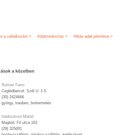
je a vállalkozást >
Adatmódosítás >
Hibás adat jelentése >
zások a közelben
Ruttner Farm
Ceglédbercel, Szél U. 1-5.
(30) 2424666
györgy, trauben, bortermelés
Italdiszkont-Malód
Maglód, Fő utca 102.
(29) 325001
házhozszállítás, házhoz szállítás, italdiszkont