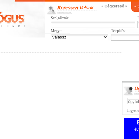
« Cégkereső »
« 
Szolgáltatás:
L
Megye:
Település:
Ingyenes
év