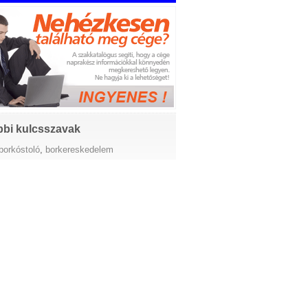
bi kulcsszavak
borkóstoló
,
borkereskedelem