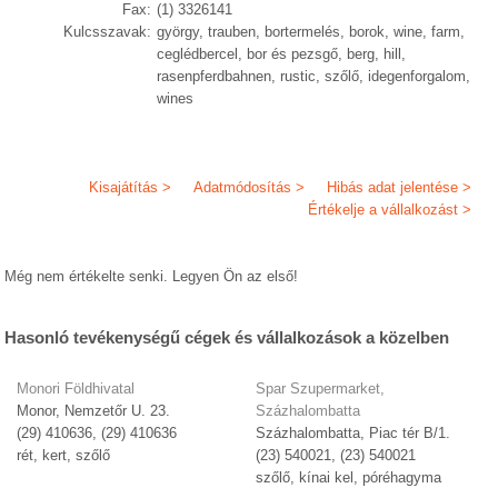
Fax:
(1) 3326141
Kulcsszavak:
györgy, trauben, bortermelés, borok, wine, farm,
ceglédbercel, bor és pezsgő, berg, hill,
rasenpferdbahnen, rustic, szőlő, idegenforgalom,
wines
Kisajátítás >
Adatmódosítás >
Hibás adat jelentése >
Értékelje a vállalkozást >
Még nem értékelte senki. Legyen Ön az első!
Hasonló tevékenységű cégek és vállalkozások a közelben
Monori Földhivatal
Spar Szupermarket,
Monor, Nemzetőr U. 23.
Százhalombatta
(29) 410636, (29) 410636
Százhalombatta, Piac tér B/1.
rét, kert, szőlő
(23) 540021, (23) 540021
szőlő, kínai kel, póréhagyma