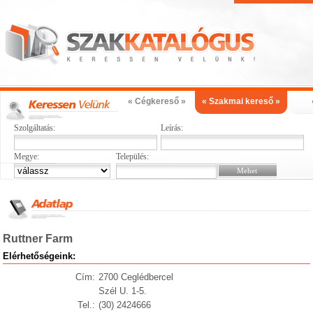
« Cégkereső »
« Szakmai kereső »
Szolgáltatás:
Leírás:
Megye:
Település:
Ruttner Farm
Elérhetőségeink:
Cím:
2700 Ceglédbercel
Szél U. 1-5.
Tel.:
(30) 2424666