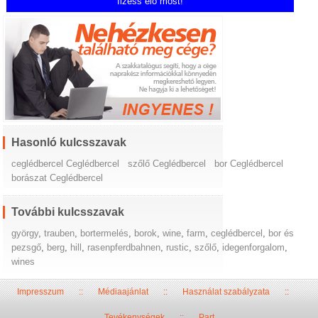
fizess elő most!
Hasonló kulcsszavak
ceglédbercel Ceglédbercel
szőlő Ceglédbercel
bor Ceglédbercel
borászat Ceglédbercel
További kulcsszavak
györgy
,
trauben
,
bortermelés
,
borok
,
wine
,
farm
,
ceglédbercel
,
bor és
pezsgő
,
berg
,
hill
,
rasenpferdbahnen
,
rustic
,
szőlő
,
idegenforgalom
,
wines
Impresszum
::
Médiaajánlat
::
Használat szabályzata
::
Tevékenységek
::
Part