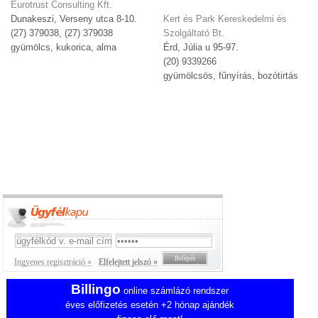
Eurotrust Consulting Kft.
Dunakeszi, Verseny utca 8-10.
Kert és Park Kereskedelmi és
(27) 379038, (27) 379038
Szolgáltató Bt.
gyümölcs, kukorica, alma
Érd, Júlia u 95-97.
(20) 9339266
gyümölcsös, fűnyírás, bozótirtás
Ingyenes regisztráció »
Elfelejtett jelszó »
Billingo
online számlázó rendszer
éves előfizetés esetén +2 hónap ajándék