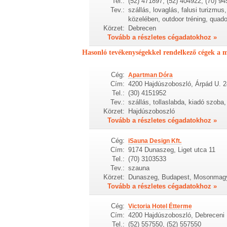
Tel.:
(52) 471897, (52) 404922, (70) 9
Tev.:
szállás, lovaglás, falusi turizmu
közelében, outdoor tréning, quad
Körzet:
Debrecen
Tovább a részletes cégadatokhoz »
Hasonló tevékenységekkel rendelkező cégek a 
Cég:
Apartman Dóra
Cím:
4200 Hajdúszoboszló, Árpád U. 2
Tel.:
(30) 4151952
Tev.:
szállás, tollaslabda, kiadó szoba
Körzet:
Hajdúszoboszló
Tovább a részletes cégadatokhoz »
Cég:
iSauna Design Kft.
Cím:
9174 Dunaszeg, Liget utca 11
Tel.:
(70) 3103533
Tev.:
szauna
Körzet:
Dunaszeg, Budapest, Mosonmagy
Tovább a részletes cégadatokhoz »
Cég:
Victoria Hotel Étterme
Cím:
4200 Hajdúszoboszló, Debreceni 
Tel.:
(52) 557550, (52) 557550