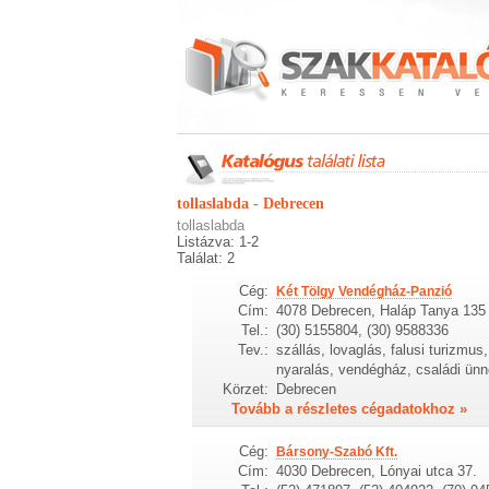
tollaslabda - Debrecen
tollaslabda
Listázva: 1-2
Találat: 2
Cég:
Két Tölgy Vendégház-Panzió
Cím:
4078 Debrecen, Haláp Tanya 135
Tel.:
(30) 5155804, (30) 9588336
Tev.:
szállás, lovaglás, falusi turizmus
nyaralás, vendégház, családi ünne
Körzet:
Debrecen
Tovább a részletes cégadatokhoz »
Cég:
Bársony-Szabó Kft.
Cím:
4030 Debrecen, Lónyai utca 37.