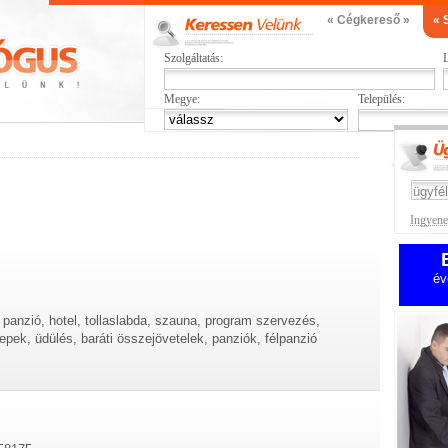
« Cégkereső »
« 
Szolgáltatás:
L
Megye:
Település:
Ingyenes
év
, panzió, hotel, tollaslabda, szauna, program szervezés,
pek, üdülés, baráti összejövetelek, panziók, félpanzió