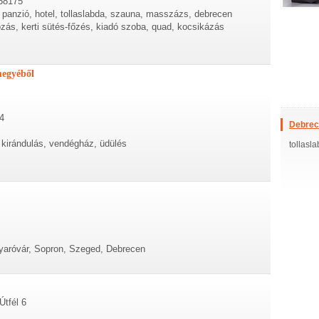
458175
s, panzió, hotel, tollaslabda, szauna, masszázs, debrecen
ozás, kerti sütés-főzés, kiadó szoba, quad, kocsikázás
megyéből
4
Debrec
, kirándulás, vendégház, üdülés
tollasl
aróvár, Sopron, Szeged, Debrecen
Útfél 6