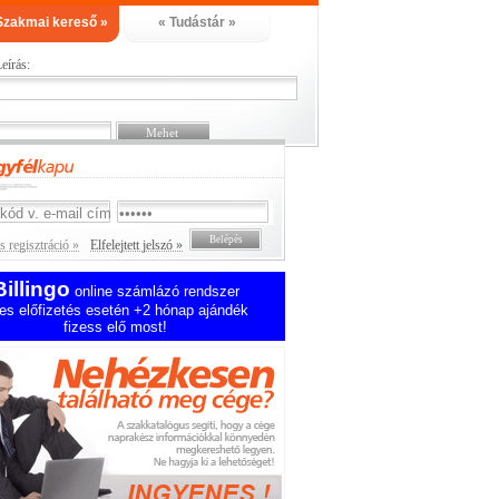
Szakmai kereső »
« Tudástár »
eírás:
 regisztráció »
Elfelejtett jelszó »
Billingo
online számlázó rendszer
es előfizetés esetén +2 hónap ajándék
fizess elő most!