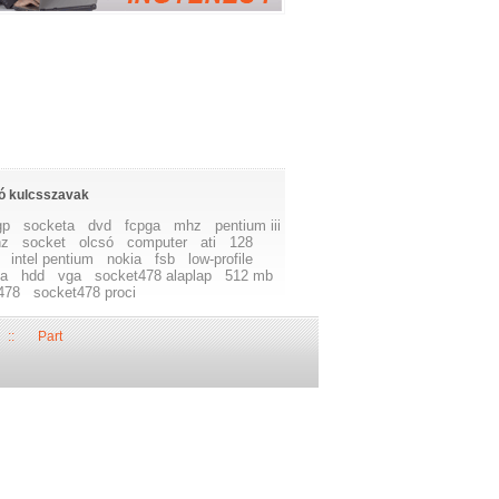
ó kulcsszavak
gp
socketa
dvd
fcpga
mhz
pentium iii
hz
socket
olcsó
computer
ati
128
intel pentium
nokia
fsb
low-profile
ia
hdd
vga
socket478 alaplap
512 mb
478
socket478 proci
::
Part