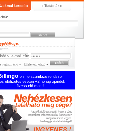
Szakmai kereső »
« Tudástár »
eírás:
 regisztráció »
Elfelejtett jelszó »
Billingo
online számlázó rendszer
es előfizetés esetén +2 hónap ajándék
fizess elő most!