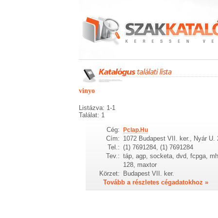
vinyo
Listázva: 1-1
Találat: 1
Cég:
Pclap.Hu
Cím:
1072 Budapest VII. ker., Nyár U. 
Tel.:
(1) 7691284, (1) 7691284
Tev.:
táp, agp, socketa, dvd, fcpga, mh
128, maxtor
Körzet:
Budapest VII. ker.
Tovább a részletes cégadatokhoz »