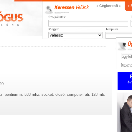
« Cégkereső »
« 
Szolgáltatás:
L
Megye:
Település:
Ingyenes
év
20.
z, pentium iii, 533 mhz, socket, olcsó, computer, ati, 128 mb,