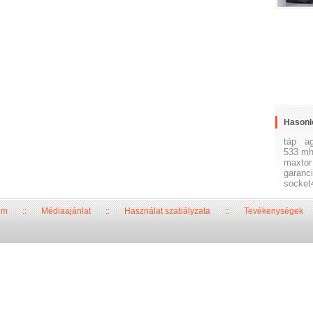
Hasonl
táp
a
533 m
maxtor
garanc
socket
um
::
Médiaajánlat
::
Használat szabályzata
::
Tevékenységek