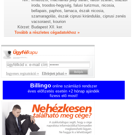
iroda, troodos-hegység, falusi turizmus, nicosia,
bellapais, paphos, larnaca, észak nicosia,
szamaragolás, észak ciprusi kirándulás, ciprusi zenés
vacsoraest, kourion
Körzet:
Budapest XII. ker.
Tovább a részletes cégadatokhoz »
Ingyenes regisztráció »
Elfelejtett jelszó »
Billingo
online számlázó rendszer
éves előfizetés esetén +2 hónap ajándék
fizess elő most!