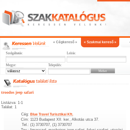
« Cégkereső »
« Szakmai kereső »
Szolgáltatás:
Leírás:
Megye:
Település:
troodos jeep safari
Listázva: 1-1
Találat: 1
Cég:
Blue Travel Turisztikai Kft.
Cím:
1123 Budapest XII. ker., Alkotás utca 37.
Tel.:
(1) 3730707, (1) 3730707
Tev.:
limasszol, machairas jeep safari, falusi szafari, utazási