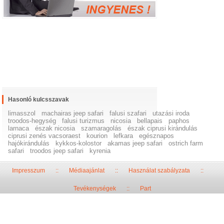
Hasonló kulcsszavak
limasszol
machairas jeep safari
falusi szafari
utazási iroda
troodos-hegység
falusi turizmus
nicosia
bellapais
paphos
larnaca
észak nicosia
szamaragolás
észak ciprusi kirándulás
ciprusi zenés vacsoraest
kourion
lefkara
egésznapos
hajókirándulás
kykkos-kolostor
akamas jeep safari
ostrich farm
safari
troodos jeep safari
kyrenia
Impresszum
::
Médiaajánlat
::
Használat szabályzata
::
Tevékenységek
::
Part