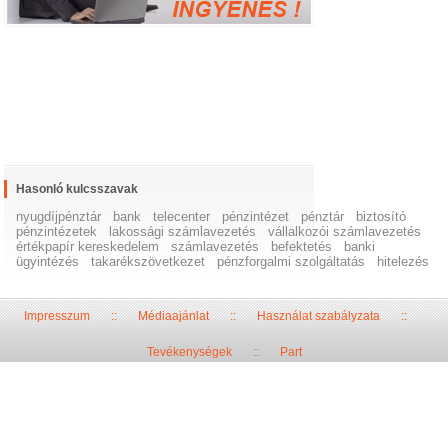
Hasonló kulcsszavak
nyugdíjpénztár
bank
telecenter
pénzintézet
pénztár
biztosító
pénzintézetek
lakossági számlavezetés
vállalkozói számlavezetés
értékpapír kereskedelem
számlavezetés
befektetés
banki
ügyintézés
takarékszövetkezet
pénzforgalmi szolgáltatás
hitelezés
Impresszum
::
Médiaajánlat
::
Használat szabályzata
::
Tevékenységek
::
Part