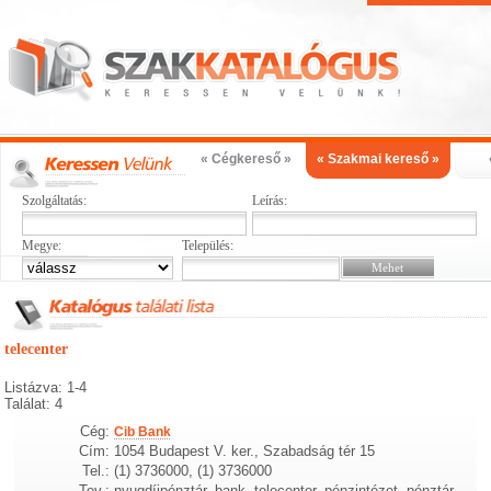
« Cégkereső »
« Szakmai kereső »
Szolgáltatás:
Leírás:
Megye:
Település:
telecenter
Listázva: 1-4
Találat: 4
Cég:
Cib Bank
Cím:
1054 Budapest V. ker., Szabadság tér 15
Tel.:
(1) 3736000, (1) 3736000
Tev.:
nyugdíjpénztár, bank, telecenter, pénzintézet, pénztár,