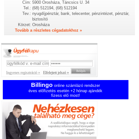
Cím:
5900 Orosháza, Táncsics U. 34
Tel.:
(68) 512194, (68) 512194
Tev.:
nyugdíjpénztár, bank, telecenter, pénzintézet, pénztár,
biztosító
Körzet:
Orosháza
Tovább a részletes cégadatokhoz »
Ingyenes regisztráció »
Elfelejtett jelszó »
Billingo
online számlázó rendszer
éves előfizetés esetén +2 hónap ajándék
fizess elő most!