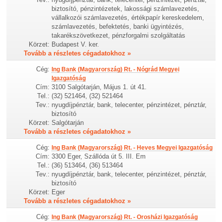
biztosító, pénzintézetek, lakossági számlavezetés,
vállalkozói számlavezetés, értékpapír kereskedelem,
számlavezetés, befektetés, banki ügyintézés,
takarékszövetkezet, pénzforgalmi szolgáltatás
Körzet:
Budapest V. ker.
Tovább a részletes cégadatokhoz »
Cég:
Ing Bank (Magyarország) Rt. - Nógrád Megyei
Igazgatóság
Cím:
3100 Salgótarján, Május 1. út 41.
Tel.:
(32) 521464, (32) 521464
Tev.:
nyugdíjpénztár, bank, telecenter, pénzintézet, pénztár,
biztosító
Körzet:
Salgótarján
Tovább a részletes cégadatokhoz »
Cég:
Ing Bank (Magyarország) Rt. - Heves Megyei Igazgatóság
Cím:
3300 Eger, Szállóda út 5. III. Em
Tel.:
(36) 513464, (36) 513464
Tev.:
nyugdíjpénztár, bank, telecenter, pénzintézet, pénztár,
biztosító
Körzet:
Eger
Tovább a részletes cégadatokhoz »
Cég:
Ing Bank (Magyarország) Rt. - Orosházi Igazgatóság