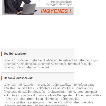
További találatok
tehertaxi Budapest
,
tehertaxi Debrecen
,
tehertaxi Érd
,
tehertaxi Győr
,
tehertaxi Kazincbarcika
,
tehertaxi Kecskemét
,
tehertaxi Miskolc
,
tehertaxi Pécs
,
tehertaxi Szeged
Hasonló kulcsszavak
tehertaxi
költöztetés
fuvarozás
bútorszállítás
teherfuvarozás
szállítás
áruszállítás
költöztetés és áruszállítás
lomtalanítás
fuvarozás és szállítmányozás
árufuvarozás
költöztetés budapest
költöztetés rakodással
bútorszállítás Budapesten
közúti áruszállítás
fuvarozó
áruterítés
irodaköltöztetés
bútorszerelés
házhozszállítás
csomagolás
nemzetközi költöztetés
rakodás
tehertaxi budapesten
költöztetés budapesten