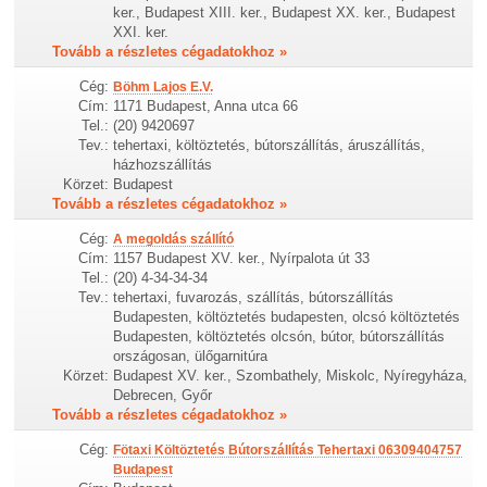
ker., Budapest XIII. ker., Budapest XX. ker., Budapest
XXI. ker.
Tovább a részletes cégadatokhoz »
Cég:
Böhm Lajos E.V.
Cím:
1171 Budapest, Anna utca 66
Tel.:
(20) 9420697
Tev.:
tehertaxi, költöztetés, bútorszállítás, áruszállítás,
házhozszállítás
Körzet:
Budapest
Tovább a részletes cégadatokhoz »
Cég:
A megoldás szállító
Cím:
1157 Budapest XV. ker., Nyírpalota út 33
Tel.:
(20) 4-34-34-34
Tev.:
tehertaxi, fuvarozás, szállítás, bútorszállítás
Budapesten, költöztetés budapesten, olcsó költöztetés
Budapesten, költöztetés olcsón, bútor, bútorszállítás
országosan, ülőgarnitúra
Körzet:
Budapest XV. ker., Szombathely, Miskolc, Nyíregyháza,
Debrecen, Győr
Tovább a részletes cégadatokhoz »
Cég:
Fötaxi Költöztetés Bútorszállítás Tehertaxi 06309404757
Budapest