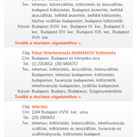
Tev.:
tehertaxi, bútorszállítás, költöztetés és áruszállítás,
budapesti költöztetés, Budapesti áruterítés, belföldi
áruszállítás, belföldi áruterítés, belföldi költöztetés,
házhoz szállítás budapesten, budapesti költöztetők
Körzet:
Budapest XVIII. ker., Budapest IX. ker., Budapest X.
ker., Budapest XIV. ker., Budapest XIX. ker., Budapest
XVII. ker.
Tovább a részletes cégadatokhoz »
Cég:
Fötaxi Teherfuvarozás 06309404757 Költöztetés
Cím:
Budapest, Budapest és környéke utca
Tel.:
(1) 2263652, (30) 9404757
Tev.:
tehertaxi, költöztetés, áruszállítás, bútorszállítás
Budapesten, tehertaxi budapesten, költöztetés
budapesten, fuvarozás budapesten, költöztetők,
teherfuvarozás budapesten, szállítás budapesten
Körzet:
Budapest, Budaörs, Budakeszi, Szigetszentmiklós
Tovább a részletes cégadatokhoz »
Cég:
tehertaxi
Cím:
1184 Budapest XVIII. ker., utca
Tel.:
(20) 2950053
Tev.:
tehertaxi, költöztetés, bútorszállítás, teherfuvarozás,
szállítás, költöztetés és áruszállítás, fuvarozás és
szállítmányozás, költöztetés budapest