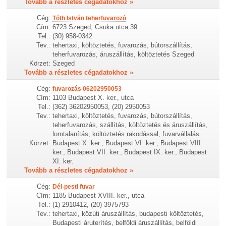
Tovább a részletes cégadatokhoz »
Cég:
Tóth István teherfuvarozó
Cím:
6723 Szeged, Csuka utca 39
Tel.:
(30) 958-0342
Tev.:
tehertaxi, költöztetés, fuvarozás, bútorszállítás,
teherfuvarozás, áruszállítás, költöztetés Szeged
Körzet:
Szeged
Tovább a részletes cégadatokhoz »
Cég:
fuvarozás 06202950053
Cím:
1103 Budapest X. ker., utca
Tel.:
(362) 36202950053, (20) 2950053
Tev.:
tehertaxi, költöztetés, fuvarozás, bútorszállítás,
teherfuvarozás, szállítás, költöztetés és áruszállítás,
lomtalanítás, költöztetés rakodással, fuvarvállalás
Körzet:
Budapest X. ker., Budapest VI. ker., Budapest VIII.
ker., Budapest VII. ker., Budapest IX. ker., Budapest
XI. ker.
Tovább a részletes cégadatokhoz »
Cég:
Dél-pesti fuvar
Cím:
1185 Budapest XVIII. ker., utca
Tel.:
(1) 2910412, (20) 3975793
Tev.:
tehertaxi, közúti áruszállítás, budapesti költöztetés,
Budapesti áruterítés, belföldi áruszállítás, belföldi