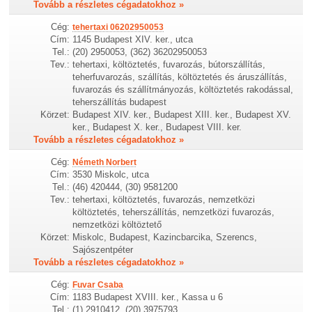
Tovább a részletes cégadatokhoz »
Cég:
tehertaxi 06202950053
Cím:
1145 Budapest XIV. ker., utca
Tel.:
(20) 2950053, (362) 36202950053
Tev.:
tehertaxi, költöztetés, fuvarozás, bútorszállítás,
teherfuvarozás, szállítás, költöztetés és áruszállítás,
fuvarozás és szállítmányozás, költöztetés rakodással,
teherszállítás budapest
Körzet:
Budapest XIV. ker., Budapest XIII. ker., Budapest XV.
ker., Budapest X. ker., Budapest VIII. ker.
Tovább a részletes cégadatokhoz »
Cég:
Németh Norbert
Cím:
3530 Miskolc, utca
Tel.:
(46) 420444, (30) 9581200
Tev.:
tehertaxi, költöztetés, fuvarozás, nemzetközi
költöztetés, teherszállítás, nemzetközi fuvarozás,
nemzetközi költöztető
Körzet:
Miskolc, Budapest, Kazincbarcika, Szerencs,
Sajószentpéter
Tovább a részletes cégadatokhoz »
Cég:
Fuvar Csaba
Cím:
1183 Budapest XVIII. ker., Kassa u 6
Tel.:
(1) 2910412, (20) 3975793