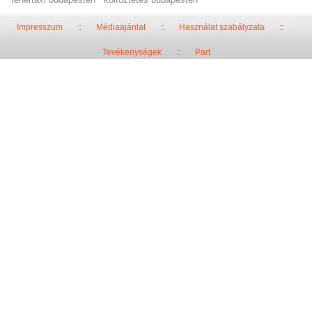
Impresszum
::
Médiaajánlat
::
Használat szabályzata
::
Tevékenységek
::
Part