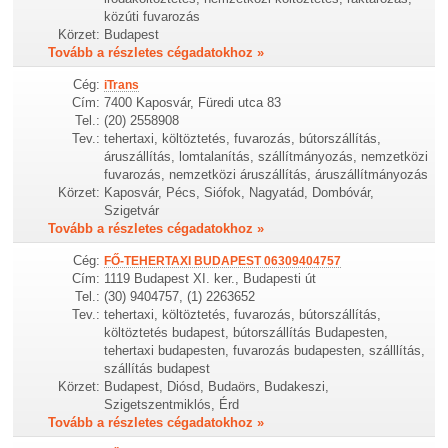
közúti fuvarozás
Körzet:
Budapest
Tovább a részletes cégadatokhoz »
Cég:
iTrans
Cím:
7400 Kaposvár, Füredi utca 83
Tel.:
(20) 2558908
Tev.:
tehertaxi, költöztetés, fuvarozás, bútorszállítás,
áruszállítás, lomtalanítás, szállítmányozás, nemzetközi
fuvarozás, nemzetközi áruszállítás, áruszállítmányozás
Körzet:
Kaposvár, Pécs, Siófok, Nagyatád, Dombóvár,
Szigetvár
Tovább a részletes cégadatokhoz »
Cég:
FŐ-TEHERTAXI BUDAPEST 06309404757
Cím:
1119 Budapest XI. ker., Budapesti út
Tel.:
(30) 9404757, (1) 2263652
Tev.:
tehertaxi, költöztetés, fuvarozás, bútorszállítás,
költöztetés budapest, bútorszállítás Budapesten,
tehertaxi budapesten, fuvarozás budapesten, szálllítás,
szállítás budapest
Körzet:
Budapest, Diósd, Budaörs, Budakeszi,
Szigetszentmiklós, Érd
Tovább a részletes cégadatokhoz »