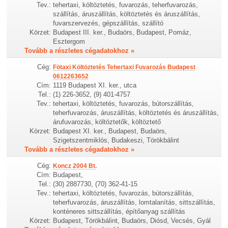
Tev.:
tehertaxi, költöztetés, fuvarozás, teherfuvarozás,
szállítás, áruszállítás, költöztetés és áruszállítás,
fuvarszervezés, gépszállítás, szállító
Körzet:
Budapest III. ker., Budaörs, Budapest, Pomáz,
Esztergom
Tovább a részletes cégadatokhoz »
Cég:
Fötaxi Költöztetés Tehertaxi Fuvarozás Budapest
0612263652
Cím:
1119 Budapest XI. ker., utca
Tel.:
(1) 226-3652, (9) 401-4757
Tev.:
tehertaxi, költöztetés, fuvarozás, bútorszállítás,
teherfuvarozás, áruszállítás, költöztetés és áruszállítás,
árufuvarozás, költöztetők, költöztető
Körzet:
Budapest XI. ker., Budapest, Budaörs,
Szigetszentmiklós, Budakeszi, Törökbálint
Tovább a részletes cégadatokhoz »
Cég:
Koncz 2004 Bt.
Cím:
Budapest,
Tel.:
(30) 2887730, (70) 362-41-15
Tev.:
tehertaxi, költöztetés, fuvarozás, bútorszállítás,
teherfuvarozás, áruszállítás, lomtalanítás, sittszállítás,
konténeres sittszállítás, építőanyag szállítás
Körzet:
Budapest, Törökbálint, Budaörs, Diósd, Vecsés, Gyál