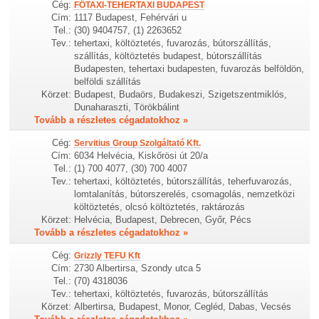
Cég:
FŐTAXI-TEHERTAXI BUDAPEST
Cím:
1117 Budapest, Fehérvári u
Tel.:
(30) 9404757, (1) 2263652
Tev.:
tehertaxi, költöztetés, fuvarozás, bútorszállítás,
szállítás, költöztetés budapest, bútorszállítás
Budapesten, tehertaxi budapesten, fuvarozás belföldön,
belföldi szállítás
Körzet:
Budapest, Budaörs, Budakeszi, Szigetszentmiklós,
Dunaharaszti, Törökbálint
Tovább a részletes cégadatokhoz »
Cég:
Servitius Group Szolgáltató Kft.
Cím:
6034 Helvécia, Kiskőrösi út 20/a
Tel.:
(1) 700 4077, (30) 700 4007
Tev.:
tehertaxi, költöztetés, bútorszállítás, teherfuvarozás,
lomtalanítás, bútorszerelés, csomagolás, nemzetközi
költöztetés, olcsó költöztetés, raktározás
Körzet:
Helvécia, Budapest, Debrecen, Győr, Pécs
Tovább a részletes cégadatokhoz »
Cég:
Grizzly TEFU Kft
Cím:
2730 Albertirsa, Szondy utca 5
Tel.:
(70) 4318036
Tev.:
tehertaxi, költöztetés, fuvarozás, bútorszállítás
Körzet:
Albertirsa, Budapest, Monor, Cegléd, Dabas, Vecsés