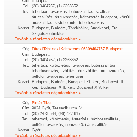
Cím:
Budapest,
Tel.:
(30) 9404757, (1) 2263652
Tev.:
tehertaxi, fuvarozás, bútorszállítás, szállítás,
áruszállítás, árufuvarozás, költöztetés budapest, közúti
áruszállítás, kisteherautó, teherfuvaozás
Körzet:
Budapest, Budaörs, Törökbálint, Budakeszi, Érd,
Szigetszentmiklós
Tovább a részletes cégadatokhoz »
Cég:
Fötaxi Tehertaxi Költöztetés 06309404757 Budapest
Cím:
Budapest,
Tel.:
(30) 9404757, (1) 2263652
Tev.:
tehertaxi, költöztetés, fuvarozás, bútorszállítás,
teherfuvarozás, szállítás, áruszállítás, árufuvarozás,
belföldi fuvarozás, teherfuvar
Körzet:
Budapest, Budaörs, Budapest XI. ker., Budapest III.
ker., Budapest XIII. ker., Budapest XIV. ker.
Tovább a részletes cégadatokhoz »
Cég:
Pintér Tibor
Cím:
9024 Győr, Tessedik utca 34
Tel.:
(30) 2473-544, (96) 427-917
Tev.:
tehertaxi, költöztetés, áruterítés, házhozszállítás,
belföldi fuvarozás, nemzetközi áruszállítás
Körzet:
Győr
Tovább a részletes cégadatokhoz »