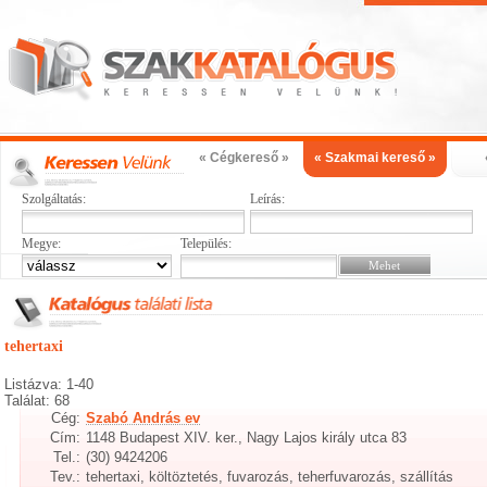
« Cégkereső »
« Szakmai kereső »
Szolgáltatás:
Leírás:
Megye:
Település:
tehertaxi
Listázva: 1-40
Találat: 68
Cég:
Szabó András ev
Cím:
1148 Budapest XIV. ker., Nagy Lajos király utca 83
Tel.:
(30) 9424206
Tev.:
tehertaxi, költöztetés, fuvarozás, teherfuvarozás, szállítás