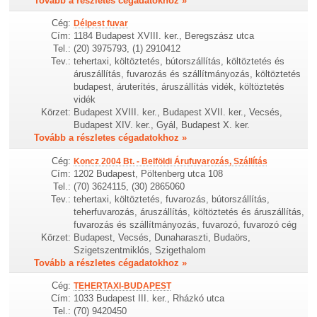
Tovább a részletes cégadatokhoz »
Cég:
Délpest fuvar
Cím:
1184 Budapest XVIII. ker., Beregszász utca
Tel.:
(20) 3975793, (1) 2910412
Tev.:
tehertaxi, költöztetés, bútorszállítás, költöztetés és
áruszállítás, fuvarozás és szállítmányozás, költöztetés
budapest, áruterítés, áruszállítás vidék, költöztetés
vidék
Körzet:
Budapest XVIII. ker., Budapest XVII. ker., Vecsés,
Budapest XIV. ker., Gyál, Budapest X. ker.
Tovább a részletes cégadatokhoz »
Cég:
Koncz 2004 Bt. - Belföldi Árufuvarozás, Szállítás
Cím:
1202 Budapest, Pöltenberg utca 108
Tel.:
(70) 3624115, (30) 2865060
Tev.:
tehertaxi, költöztetés, fuvarozás, bútorszállítás,
teherfuvarozás, áruszállítás, költöztetés és áruszállítás,
fuvarozás és szállítmányozás, fuvarozó, fuvarozó cég
Körzet:
Budapest, Vecsés, Dunaharaszti, Budaörs,
Szigetszentmiklós, Szigethalom
Tovább a részletes cégadatokhoz »
Cég:
TEHERTAXI-BUDAPEST
Cím:
1033 Budapest III. ker., Rházkó utca
Tel.:
(70) 9420450