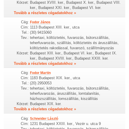
Körzet:
Budapest XVIII. ker., Budapest X. ker., Budapest VIII.
ker., Budapest XXI. ker., Budapest VI. ker.
Tovább a részletes cégadatokhoz »
Cég:
Fodor János
Cím:
1113 Budapest XIII. ker., utca
Tel.:
(30) 9415060
Tev.:
tehertaxi, költöztetés, fuvarozás, bútorszállítás,
teherfuvarozás, szállítás, költöztetés és áruszállítás,
költöztetés rakodással, fuvarozó, szállítmányozás
Körzet:
Budapest XIII. ker., Budapest VI. ker., Budapest IX.
ker., Budapest XVIII. ker., Budapest XXIII. ker.
Tovább a részletes cégadatokhoz »
Cég:
Fodor Martin
Cím:
1183 Budapest XIX. ker., utca
Tel.:
(20) 2950053
Tev.:
tehertaxi, költöztetés, fuvarozás, bútorszállítás,
teherfuvarozás, áruszállítás, lomtalanítás,
házhozszállítás, lomszállítás, kiszállítás
Körzet:
Budapest XIX. ker.
Tovább a részletes cégadatokhoz »
Cég:
Schneider László
Cím:
1231 Budapest XXIII. ker., Vezér u. utca 9
Tev.:
tehertaxi, költöztetés, fuvarozás, bútorszállítás,