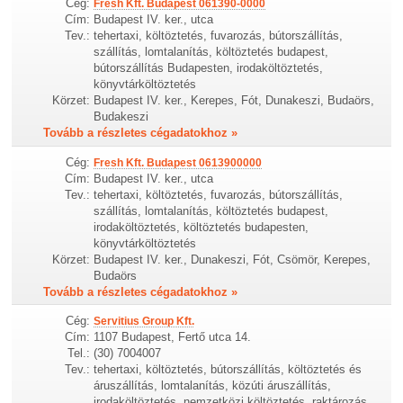
Cég:
Fresh Kft. Budapest 061390-0000
Cím:
Budapest IV. ker., utca
Tev.:
tehertaxi, költöztetés, fuvarozás, bútorszállítás,
szállítás, lomtalanítás, költöztetés budapest,
bútorszállítás Budapesten, irodaköltöztetés,
könyvtárköltöztetés
Körzet:
Budapest IV. ker., Kerepes, Fót, Dunakeszi, Budaörs,
Budakeszi
Tovább a részletes cégadatokhoz »
Cég:
Fresh Kft. Budapest 0613900000
Cím:
Budapest IV. ker., utca
Tev.:
tehertaxi, költöztetés, fuvarozás, bútorszállítás,
szállítás, lomtalanítás, költöztetés budapest,
irodaköltöztetés, költöztetés budapesten,
könyvtárköltöztetés
Körzet:
Budapest IV. ker., Dunakeszi, Fót, Csömör, Kerepes,
Budaörs
Tovább a részletes cégadatokhoz »
Cég:
Servitius Group Kft.
Cím:
1107 Budapest, Fertő utca 14.
Tel.:
(30) 7004007
Tev.:
tehertaxi, költöztetés, bútorszállítás, költöztetés és
áruszállítás, lomtalanítás, közúti áruszállítás,
irodaköltöztetés, nemzetközi költöztetés, raktározás,