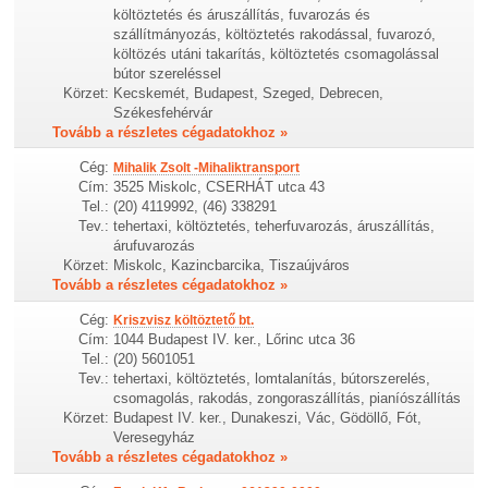
költöztetés és áruszállítás, fuvarozás és
szállítmányozás, költöztetés rakodással, fuvarozó,
költözés utáni takarítás, költöztetés csomagolással
bútor szereléssel
Körzet:
Kecskemét, Budapest, Szeged, Debrecen,
Székesfehérvár
Tovább a részletes cégadatokhoz »
Cég:
Mihalik Zsolt -Mihaliktransport
Cím:
3525 Miskolc, CSERHÁT utca 43
Tel.:
(20) 4119992, (46) 338291
Tev.:
tehertaxi, költöztetés, teherfuvarozás, áruszállítás,
árufuvarozás
Körzet:
Miskolc, Kazincbarcika, Tiszaújváros
Tovább a részletes cégadatokhoz »
Cég:
Kriszvisz költöztető bt.
Cím:
1044 Budapest IV. ker., Lőrinc utca 36
Tel.:
(20) 5601051
Tev.:
tehertaxi, költöztetés, lomtalanítás, bútorszerelés,
csomagolás, rakodás, zongoraszállítás, pianíószállítás
Körzet:
Budapest IV. ker., Dunakeszi, Vác, Gödöllő, Fót,
Veresegyház
Tovább a részletes cégadatokhoz »