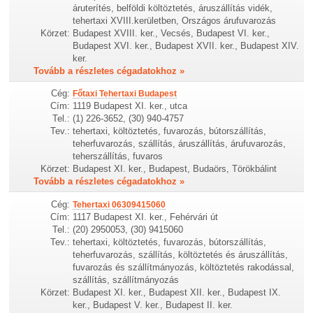
áruterítés, belföldi költöztetés, áruszállítás vidék,
tehertaxi XVIII.kerületben, Országos árufuvarozás
Körzet:
Budapest XVIII. ker., Vecsés, Budapest VI. ker.,
Budapest XVI. ker., Budapest XVII. ker., Budapest XIV.
ker.
Tovább a részletes cégadatokhoz »
Cég:
Főtaxi Tehertaxi Budapest
Cím:
1119 Budapest XI. ker., utca
Tel.:
(1) 226-3652, (30) 940-4757
Tev.:
tehertaxi, költöztetés, fuvarozás, bútorszállítás,
teherfuvarozás, szállítás, áruszállítás, árufuvarozás,
teherszállítás, fuvaros
Körzet:
Budapest XI. ker., Budapest, Budaörs, Törökbálint
Tovább a részletes cégadatokhoz »
Cég:
Tehertaxi 06309415060
Cím:
1117 Budapest XI. ker., Fehérvári út
Tel.:
(20) 2950053, (30) 9415060
Tev.:
tehertaxi, költöztetés, fuvarozás, bútorszállítás,
teherfuvarozás, szállítás, költöztetés és áruszállítás,
fuvarozás és szállítmányozás, költöztetés rakodással,
szállítás, szállítmányozás
Körzet:
Budapest XI. ker., Budapest XII. ker., Budapest IX.
ker., Budapest V. ker., Budapest II. ker.