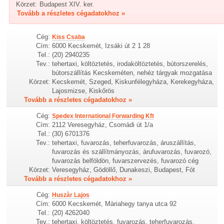
Körzet:
Budapest XIV. ker.
Tovább a részletes cégadatokhoz »
Cég:
Kiss Csaba
Cím:
6000 Kecskemét, Izsáki út 2 1 28
Tel.:
(20) 2940235
Tev.:
tehertaxi, költöztetés, irodaköltöztetés, bútorszerelés,
bútorszállítás Kecskeméten, nehéz tárgyak mozgatása
Körzet:
Kecskemét, Szeged, Kiskunfélegyháza, Kerekegyháza,
Lajosmizse, Kiskőrös
Tovább a részletes cégadatokhoz »
Cég:
Spedex International Forwarding Kft
Cím:
2112 Veresegyház, Csomádi út 1/a
Tel.:
(30) 6701376
Tev.:
tehertaxi, fuvarozás, teherfuvarozás, áruszállítás,
fuvarozás és szállítmányozás, árufuvarozás, fuvarozó,
fuvarozás belföldön, fuvarszervezés, fuvarozó cég
Körzet:
Veresegyház, Gödöllő, Dunakeszi, Budapest, Fót
Tovább a részletes cégadatokhoz »
Cég:
Huszàr Lajos
Cím:
6000 Kecskemét, Màriahegy tanya utca 92
Tel.:
(20) 4262040
Tev.:
tehertaxi, költöztetés, fuvarozás, teherfuvarozás,