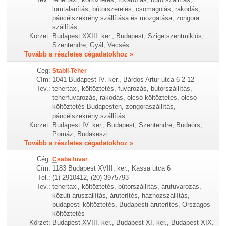
lomtalanítás, bútorszerelés, csomagolás, rakodás,
páncélszekrény szállítása és mozgatása, zongora
szállítás
Körzet:
Budapest XXIII. ker., Budapest, Szigetszentmiklós,
Szentendre, Gyál, Vecsés
Tovább a részletes cégadatokhoz »
Cég:
Stabil-Teher
Cím:
1041 Budapest IV. ker., Bárdos Artur utca 6 2 12
Tev.:
tehertaxi, költöztetés, fuvarozás, bútorszállítás,
teherfuvarozás, rakodás, olcsó költöztetés, olcsó
költöztetés Budapesten, zongoraszállítás,
páncélszekrény szállítás
Körzet:
Budapest IV. ker., Budapest, Szentendre, Budaörs,
Pomáz, Budakeszi
Tovább a részletes cégadatokhoz »
Cég:
Csaba fuvar
Cím:
1183 Budapest XVIII. ker., Kassa utca 6
Tel.:
(1) 2910412, (20) 3975793
Tev.:
tehertaxi, költöztetés, bútorszállítás, árufuvarozás,
közúti áruszállítás, áruterítés, házhozszállítás,
budapesti költöztetés, Budapesti áruterítés, Orszagos
költöztetés
Körzet:
Budapest XVIII. ker., Budapest XI. ker., Budapest XIX.