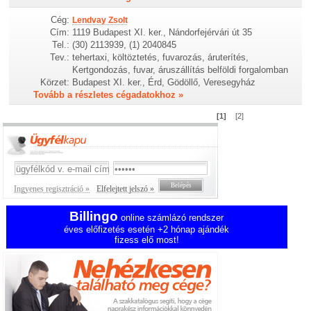
Cég:
Lendvay Zsolt
Cím:
1119 Budapest XI. ker., Nándorfejérvári út 35
Tel.:
(30) 2113939, (1) 2040845
Tev.:
tehertaxi, költöztetés, fuvarozás, áruterítés,
Kertgondozás, fuvar, áruszállítás belföldi forgalomban
Körzet:
Budapest XI. ker., Érd, Gödöllő, Veresegyház
Tovább a részletes cégadatokhoz »
[1]
[2]
Ingyenes regisztráció »
Elfelejtett jelszó »
Billingo
online számlázó rendszer
éves előfizetés esetén +2 hónap ajándék
fizess elő most!