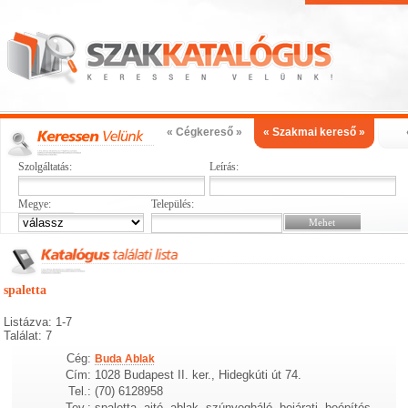
« Cégkereső »
« Szakmai kereső »
Szolgáltatás:
Leírás:
Megye:
Település:
spaletta
Listázva: 1-7
Találat: 7
Cég:
Buda Ablak
Cím:
1028 Budapest II. ker., Hidegkúti út 74.
Tel.:
(70) 6128958
Tev.:
spaletta, ajtó, ablak, szúnyogháló, bejárati, beépítés,