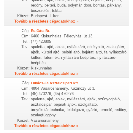
redőny, beltéri, buda, solymár, door, bontás, párkány,
beszerelés, tokba
Körzet:
Budapest II. ker.
Tovább a részletes cégadatokhoz »
Cég:
Eu-Gáta Bt.
Cím:
6400 Kiskunhalas, Félegyházi út 13.
Tel.:
(77) 420805
Tev.:
spaletta, ajtó, ablak, nyílászáró, erkélyajtó, zsalugáter,
ajtók, kültéri ajtó, beltéri ajtó, bejárati ajtó, fa nyílászáró,
kültéri, fatermék, nyílászáró beépítés, nyílászáró-
beépítés
Körzet:
Kiskunhalas
Tovább a részletes cégadatokhoz »
Cég:
Lukács-Fa Asztalosipari Kft.
Cím:
4804 Vásárosnamény, Kazinczy út 3.
Tel.:
(45) 470276, (45) 470276
Tev.:
spaletta, ajtó, ablak, nyílászáró, ajtók, szúnyogháló,
asztalosipar, bejárati ajtók, szolgáltató,
árnyékolástechnika, feldolgozó, gyártó, termelő, redőny,
szalagfüggöny
Körzet:
Vásárosnamény
Tovább a részletes cégadatokhoz »