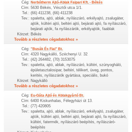
Cég:
Nerbótherm Ajtó-Ablak Faipari Kft. - Békés
Cím:
5630 Békés, Vésztői utca 1/1.
Tel.:
(66) 411238, (66) 411238
Tev.:
spaletta, ajtó, ablak, nyílászáró, erkélyajtó, zsalugáter,
ajtók, kültéri ajtó, beltéri ajtó, bejárati ajtó, fa nyílászáró,
bejárati ajtók, fa nyílászárók, erkélyajtók, faablak
Körzet:
Békés
Tovább a részletes cégadatokhoz »
Cég:
"Busák És Fiai" Bt.
Cím:
4320 Nagykálló, Széchenyi U. 32
Tel.:
(42) 264482, (70) 3153075
Tev.:
spaletta, ajtó, ablak, nyílászáró, kültéri, szúnyogháló,
épületasztalosipar, beltéri, télikert, üveg, pontos,
kerités, nyílászárók gyártása, speciális, bukó
Körzet:
Nagykálló
Tovább a részletes cégadatokhoz »
Cég:
Eu-Gáta Ajtó és Ablakgyártó Bt.
Cím:
6400 Kiskunhalas, Félegyházi út 13.
Tel.:
(77) 420805
Tev.:
spaletta, ajtó, ablak, nyílászáró, erkélyajtó, zsalugáter,
ajtók, kültéri ajtó, beltéri ajtó, bejárati ajtó, fa nyílászáró,
kültéri, fatermék, nyílászáró beépítés, nyílászáró-
beépítés