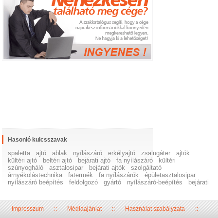
Hasonló kulcsszavak
spaletta
ajtó
ablak
nyílászáró
erkélyajtó
zsalugáter
ajtók
kültéri ajtó
beltéri ajtó
bejárati ajtó
fa nyílászáró
kültéri
szúnyogháló
asztalosipar
bejárati ajtók
szolgáltató
árnyékolástechnika
fatermék
fa nyílászárók
épületasztalosipar
nyílászáró beépítés
feldolgozó
gyártó
nyílászáró-beépítés
bejárati
Impresszum
::
Médiaajánlat
::
Használat szabályzata
::