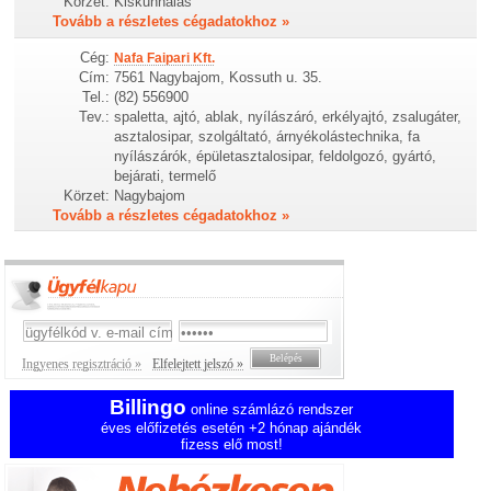
Körzet:
Kiskunhalas
Tovább a részletes cégadatokhoz »
Cég:
Nafa Faipari Kft.
Cím:
7561 Nagybajom, Kossuth u. 35.
Tel.:
(82) 556900
Tev.:
spaletta, ajtó, ablak, nyílászáró, erkélyajtó, zsalugáter,
asztalosipar, szolgáltató, árnyékolástechnika, fa
nyílászárók, épületasztalosipar, feldolgozó, gyártó,
bejárati, termelő
Körzet:
Nagybajom
Tovább a részletes cégadatokhoz »
Ingyenes regisztráció »
Elfelejtett jelszó »
Billingo
online számlázó rendszer
éves előfizetés esetén +2 hónap ajándék
fizess elő most!