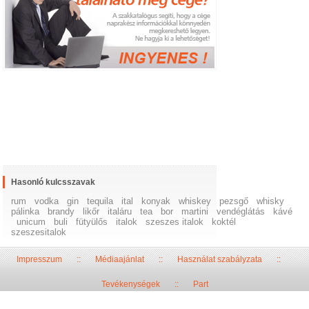
Hasonló kulcsszavak
rum
vodka
gin
tequila
ital
konyak
whiskey
pezsgő
whisky
pálinka
brandy
likőr
italáru
tea
bor
martini
vendéglátás
kávé
unicum
buli
fütyülős
italok
szeszes italok
koktél
szeszesitalok
Impresszum
::
Médiaajánlat
::
Használat szabályzata
::
Tevékenységek
::
Part