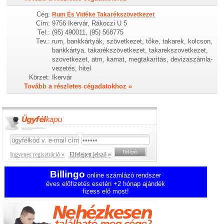
Cég:
Rum És Vidéke Takarékszövetkezet
Cím:
9756 Ikervár, Rákoczi U 5
Tel.:
(95) 490011, (95) 568775
Tev.:
rum, bankkártyák, szövetkezet, tőke, takarek, kolcson,
bankkártya, takarékszövetkezet, takarekszovetkezet,
szovetkezet, atm, kamat, megtakarítás, devizaszámla-
vezetés, hitel
Körzet:
Ikervár
Tovább a részletes cégadatokhoz »
Ingyenes regisztráció »
Elfelejtett jelszó »
Billingo
online számlázó rendszer
éves előfizetés esetén +2 hónap ajándék
fizess elő most!