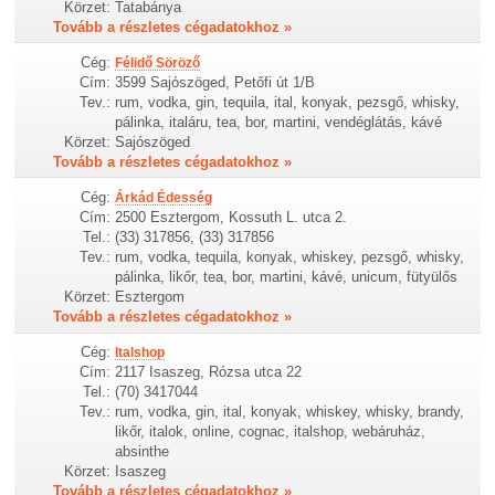
Körzet:
Tatabánya
Tovább a részletes cégadatokhoz »
Cég:
Félidő Söröző
Cím:
3599 Sajószöged, Petőfi út 1/B
Tev.:
rum, vodka, gin, tequila, ital, konyak, pezsgő, whisky,
pálinka, italáru, tea, bor, martini, vendéglátás, kávé
Körzet:
Sajószöged
Tovább a részletes cégadatokhoz »
Cég:
Árkád Édesség
Cím:
2500 Esztergom, Kossuth L. utca 2.
Tel.:
(33) 317856, (33) 317856
Tev.:
rum, vodka, tequila, konyak, whiskey, pezsgő, whisky,
pálinka, likőr, tea, bor, martini, kávé, unicum, fütyülős
Körzet:
Esztergom
Tovább a részletes cégadatokhoz »
Cég:
Italshop
Cím:
2117 Isaszeg, Rózsa utca 22
Tel.:
(70) 3417044
Tev.:
rum, vodka, gin, ital, konyak, whiskey, whisky, brandy,
likőr, italok, online, cognac, italshop, webáruház,
absinthe
Körzet:
Isaszeg
Tovább a részletes cégadatokhoz »