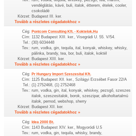
vendéglátás, kávé, buli, italok, étterem, ételek, cooler,
csokoládé
Körzet:
Budapest III. ker.
Tovább a részletes cégadatokhoz »
Cég:
Pontcom Consulting Kft. - Koktelok.Hu
Cím:
1132 Budapest XIII. ker., Visegrádi U. 55. V/54.
Tel.:
(30) 6034448
Tev.:
rum, vodka, gin, tequila, ital, konyak, whiskey, whisky,
pálinka, brandy, tea, bor, buli, italok, koktél
Körzet:
Budapest XIII. ker.
Tovább a részletes cégadatokhoz »
Cég:
Pr Hungary Import Szeszesital Kft.
Cím:
1125 Budapest XII. ker., Szilágyi Erzsébet Fasor 22/A
Tel.:
(1) 2752468, (1) 2752468
Tev.:
rum, vodka, gin, ital, konyak, whiskey, pezsgő, szeszes
italok, szeszesitalok, borok, szeszipar, alkoholtartalmú
italok, pernod, webshop, sherry
Körzet:
Budapest XII. ker.
Tovább a részletes cégadatokhoz »
Cég:
Idea 2000 Bt.
Cím:
1143 Budapest XIV. ker., Mogyoródi U.5
Tev.:
rum, vodka, gin, tequila, whisky, brandy,