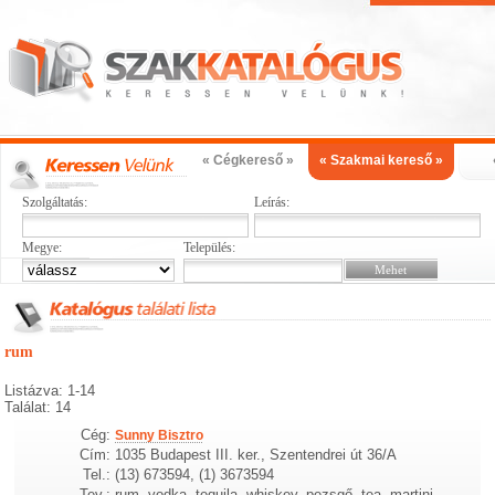
« Cégkereső »
« Szakmai kereső »
Szolgáltatás:
Leírás:
Megye:
Település:
rum
Listázva: 1-14
Találat: 14
Cég:
Sunny Bisztro
Cím:
1035 Budapest III. ker., Szentendrei út 36/A
Tel.:
(13) 673594, (1) 3673594
Tev.:
rum, vodka, tequila, whiskey, pezsgő, tea, martini,