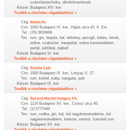
számítástechnika, alkoholmentesek
Körzet:
Budapest XIV. ker.
Tovább a részletes cégadatokhoz »
Cég:
Italnet.Hu
Cím:
1065 Budapest VI. ker., Hajós utca 43. II. Em
Tel.:
(70) 3818499
Tev.:
rum, gin, tequila, ital, whiskey, pezsgő, italáru, borok,
online, szaküzlet, inergiaital, online kereskedelem,
portál, üdítőital, italbolt
Körzet:
Budapest VI. ker.
Tovább a részletes cégadatokhoz »
Cég:
Rumba Cafe
Cím:
1093 Budapest IX. ker., Lónyay U. 27.
Tev.:
rum, koktél, kuba, hangulat, pub
Körzet:
Budapest IX. ker.
Tovább a részletes cégadatokhoz »
Cég:
Bacardi-Martini Hungary Kft.
Cím:
1124 Budapest XII. ker., Csörsz utca 45.
Tel.:
(1) 5777444
Tev.:
rum, vodka, gin, ital, ital nagykereskedelme, ital
nagykereskedelem, breezer, vermut, ízesített rum
Körzet:
Budapest XII. ker.
Tovább a részletes cégadatokhoz »