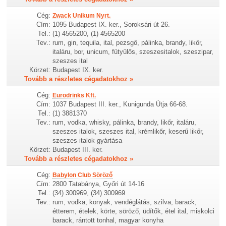
Cég:
Zwack Unikum Nyrt.
Cím:
1095 Budapest IX. ker., Soroksári út 26.
Tel.:
(1) 4565200, (1) 4565200
Tev.:
rum, gin, tequila, ital, pezsgő, pálinka, brandy, likőr,
italáru, bor, unicum, fütyülős, szeszesitalok, szeszipar,
szeszes ital
Körzet:
Budapest IX. ker.
Tovább a részletes cégadatokhoz »
Cég:
Eurodrinks Kft.
Cím:
1037 Budapest III. ker., Kunigunda Útja 66-68.
Tel.:
(1) 3881370
Tev.:
rum, vodka, whisky, pálinka, brandy, likőr, italáru,
szeszes italok, szeszes ital, krémlikőr, keserű likőr,
szeszes italok gyártása
Körzet:
Budapest III. ker.
Tovább a részletes cégadatokhoz »
Cég:
Babylon Club Söröző
Cím:
2800 Tatabánya, Győri út 14-16
Tel.:
(34) 300969, (34) 300969
Tev.:
rum, vodka, konyak, vendéglátás, szilva, barack,
étterem, ételek, körte, söröző, üdítők, étel ital, miskolci
barack, rántott tonhal, magyar konyha