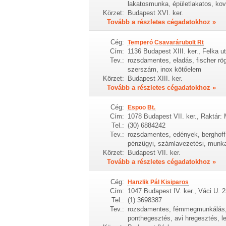
lakatosmunka, épületlakatos, kov
Körzet:
Budapest XVI. ker.
Tovább a részletes cégadatokhoz »
Cég:
Temperó Csavarárubolt Rt
Cím:
1136 Budapest XIII. ker., Felka ut
Tev.:
rozsdamentes, eladás, fischer r
szerszám, inox kötőelem
Körzet:
Budapest XIII. ker.
Tovább a részletes cégadatokhoz »
Cég:
Espoo Bt.
Cím:
1078 Budapest VII. ker., Raktár:
Tel.:
(30) 6884242
Tev.:
rozsdamentes, edények, berghoff,
pénzügyi, számlavezetési, munkatá
Körzet:
Budapest VII. ker.
Tovább a részletes cégadatokhoz »
Cég:
Hanzlik Pál Kisiparos
Cím:
1047 Budapest IV. ker., Váci U. 2
Tel.:
(1) 3698387
Tev.:
rozsdamentes, fémmegmunkálás,
ponthegesztés, avi hregesztés, l