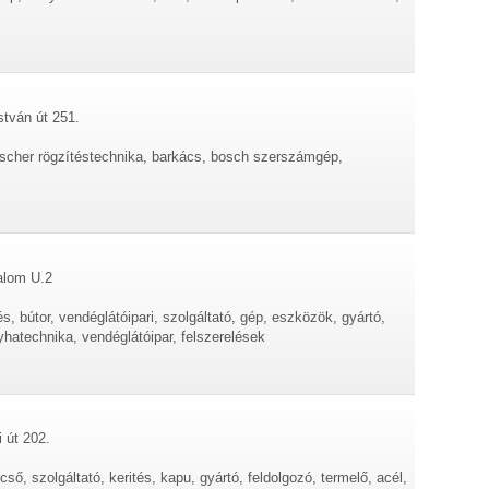
stván út 251.
ischer rögzítéstechnika, barkács, bosch szerszámgép,
alom U.2
 bútor, vendéglátóipari, szolgáltató, gép, eszközök, gyártó,
yhatechnika, vendéglátóipar, felszerelések
 út 202.
ső, szolgáltató, kerités, kapu, gyártó, feldolgozó, termelő, acél,