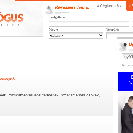
« Cégkereső »
« 
Szolgáltatás:
L
Megye:
Település:
Ingyenes
mosogató
év
mék, rozsdamentes acél termékek, rozsdamentes csövek,