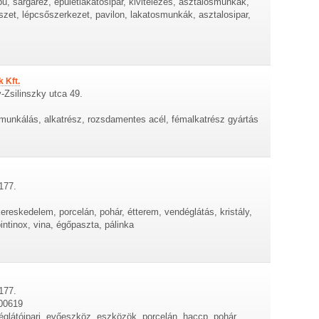
pu, sárgaréz, épületlakatosipar, kivitelezés, asztalosmunkák,
észet, lépcsőszerkezet, pavilon, lakatosmunkák, asztalosipar,
 Kft.
-Zsilinszky utca 49.
nkálás, alkatrész, rozsdamentes acél, fémalkatrész gyártás
177.
eskedelem, porcelán, pohár, étterem, vendéglátás, kristály,
intinox, vina, égőpaszta, pálinka
177.
500619
látóipari, evőeszköz, eszközök, porcelán, haccp, pohár,