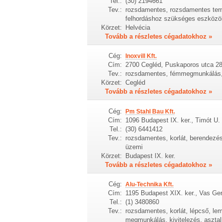
Tel.:
(30) 2194661
Tev.:
rozsdamentes, rozsdamentes term
felhordáshoz szükséges eszközök,
Körzet:
Helvécia
Tovább a részletes cégadatokhoz »
Cég:
Inoxvill Kft.
Cím:
2700 Cegléd, Puskaporos utca 2
Tev.:
rozsdamentes, fémmegmunkálás, In
Körzet:
Cegléd
Tovább a részletes cégadatokhoz »
Cég:
Pm Stahl Bau Kft.
Cím:
1096 Budapest IX. ker., Timót U.
Tel.:
(30) 6441412
Tev.:
rozsdamentes, korlát, berendezés
üzemi
Körzet:
Budapest IX. ker.
Tovább a részletes cégadatokhoz »
Cég:
Alu-Technika Kft.
Cím:
1195 Budapest XIX. ker., Vas Ger
Tel.:
(1) 3480860
Tev.:
rozsdamentes, korlát, lépcső, le
megmunkálás, kivitelezés, asztal