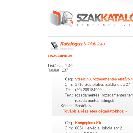
rozsdamentes
Listázva: 1-40
Találat: 137
Cég:
SteelOniX rozsdamentes elszívó 
Cím:
3716 Sóstófalva, Zöldfa utca 27
Tel.:
(20) 209184999
Tev.:
rozsdamentes, rozsdamentes ter
rozsdamentes fittingek
Körzet:
Sóstófalva
Tovább a részletes cégadatokhoz »
Cég:
Kongépinox Kft
Cím:
6034 Helvécia, Iskola sor 2