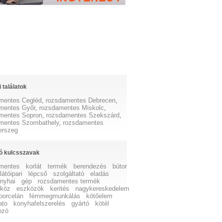
 találatok
mentes Cegléd
,
rozsdamentes Debrecen
,
mentes Győr
,
rozsdamentes Miskolc
,
mentes Sopron
,
rozsdamentes Szekszárd
,
mentes Szombathely
,
rozsdamentes
erszeg
ó kulcsszavak
mentes
korlát
termék
berendezés
bútor
átóipari
lépcső
szolgáltató
eladás
nyhai
gép
rozsdamentes termék
zköz
eszközök
kerités
nagykereskedelem
porcelán
fémmegmunkálás
kötőelem
ato
konyhafelszerelés
gyártó
kötél
ozó