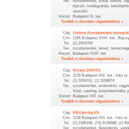
Tev.:
rozsdamentes, korlát, kerités, ka
lépcső-, korlátgyártás, belsőépít
utasváró
Körzet:
Budapest III. ker.
Tovább a részletes cégadatokhoz »
Cég:
Furtinox Rozsdamentes-tömegcikk
Cím:
1185 Budapest XVIII. ker., Bajcsy
Tel.:
(1) 2924769
Tev.:
rozsdamentes, lemez, lemezmegmu
Körzet:
Budapest XVIII. ker.
Tovább a részletes cégadatokhoz »
Cég:
Revans 2000 Kft.
Cím:
1139 Budapest XIII. ker., Váci út 
Tel.:
(1) 3209761, (1) 3208874
Tev.:
rozsdamentes, evőeszköz, nagyker
hotel, catering, konyhatechnika, p
Körzet:
Budapest XIII. ker.
Tovább a részletes cégadatokhoz »
Cég:
Rill Catering Kft.
Cím:
1138 Budapest XIII. ker., Váci út 
Tel.:
(1) 2395199, (70) 3136688, (1) 4
Tev.:
rozsdamentes, berendezés, vendég