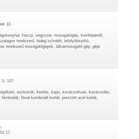
ark 10.
nagykonyhai, haccp, vegyszer, mosogatógép, kombipároló
zalagos rendszerű, hideg zsíroldó, lefolyótisztító,
ras rendszerű mosogatógépek, tálcamosogató gép, gépi
 U. 107.
olgáltató, eszközök, kerités, kapu, kovácsoltvas, kovácsolás,
émkorlát, fával kombinált korlát, porszórt acél korlát,
.
Krt 17.