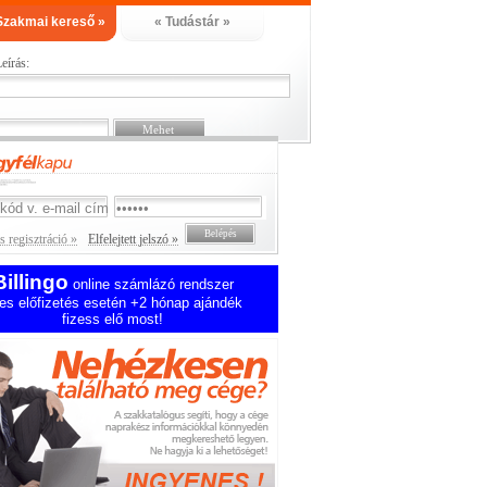
Szakmai kereső »
« Tudástár »
eírás:
 regisztráció »
Elfelejtett jelszó »
Billingo
online számlázó rendszer
es előfizetés esetén +2 hónap ajándék
fizess elő most!