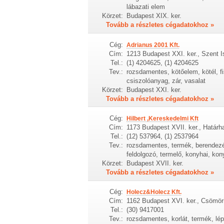
lábazati elem
Körzet:
Budapest XIX. ker.
Tovább a részletes cégadatokhoz »
Cég:
Adrianus 2001 Kft.
Cím:
1213 Budapest XXI. ker., Szent I
Tel.:
(1) 4204625, (1) 4204625
Tev.:
rozsdamentes, kötőelem, kötél, f
csiszolóanyag, zár, vasalat
Körzet:
Budapest XXI. ker.
Tovább a részletes cégadatokhoz »
Cég:
Hilbert ,Kereskedelmi Kft
Cím:
1173 Budapest XVII. ker., Határh
Tel.:
(12) 537964, (1) 2537964
Tev.:
rozsdamentes, termék, berendezés,
feldolgozó, termelő, konyhai, kon
Körzet:
Budapest XVII. ker.
Tovább a részletes cégadatokhoz »
Cég:
Holecz&Holecz Kft.
Cím:
1162 Budapest XVI. ker., Csömöri
Tel.:
(30) 9417001
Tev.:
rozsdamentes, korlát, termék, lépc