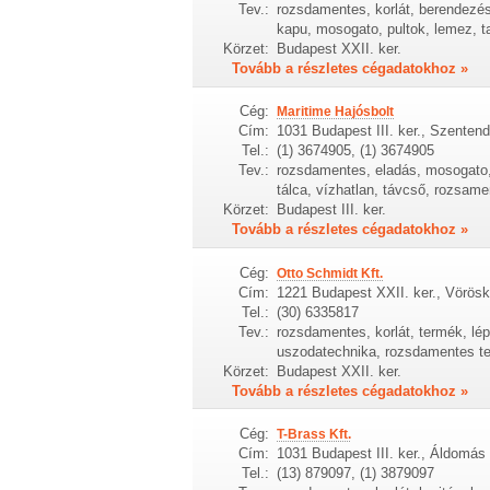
Tev.:
rozsdamentes, korlát, berendezés,
kapu, mosogato, pultok, lemez, t
Körzet:
Budapest XXII. ker.
Tovább a részletes cégadatokhoz »
Cég:
Maritime Hajósbolt
Cím:
1031 Budapest III. ker., Szentend
Tel.:
(1) 3674905, (1) 3674905
Tev.:
rozsdamentes, eladás, mosogato, k
tálca, vízhatlan, távcső, rozsam
Körzet:
Budapest III. ker.
Tovább a részletes cégadatokhoz »
Cég:
Otto Schmidt Kft.
Cím:
1221 Budapest XXII. ker., Vörösk
Tel.:
(30) 6335817
Tev.:
rozsdamentes, korlát, termék, 
uszodatechnika, rozsdamentes t
Körzet:
Budapest XXII. ker.
Tovább a részletes cégadatokhoz »
Cég:
T-Brass Kft.
Cím:
1031 Budapest III. ker., Áldomás 
Tel.:
(13) 879097, (1) 3879097