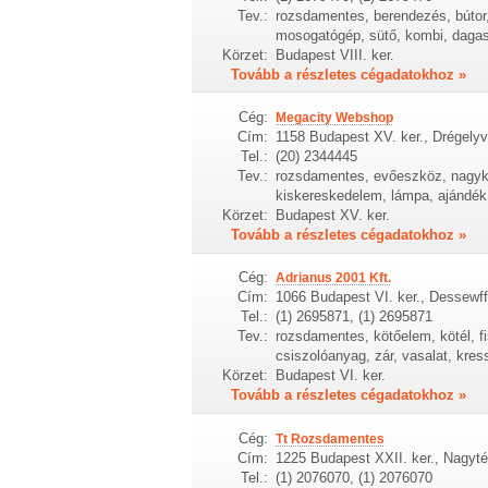
Tev.:
rozsdamentes, berendezés, bútor,
mosogatógép, sütő, kombi, dagas
Körzet:
Budapest VIII. ker.
Tovább a részletes cégadatokhoz »
Cég:
Megacity Webshop
Cím:
1158 Budapest XV. ker., Drégelyv
Tel.:
(20) 2344445
Tev.:
rozsdamentes, evőeszköz, nagyke
kiskereskedelem, lámpa, ajándék, 
Körzet:
Budapest XV. ker.
Tovább a részletes cégadatokhoz »
Cég:
Adrianus 2001 Kft.
Cím:
1066 Budapest VI. ker., Dessewff
Tel.:
(1) 2695871, (1) 2695871
Tev.:
rozsdamentes, kötőelem, kötél, f
csiszolóanyag, zár, vasalat, kres
Körzet:
Budapest VI. ker.
Tovább a részletes cégadatokhoz »
Cég:
Tt Rozsdamentes
Cím:
1225 Budapest XXII. ker., Nagyté
Tel.:
(1) 2076070, (1) 2076070