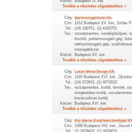
Körzet:
Budapest IV. ker.
Tovább a részletes cégadatokhoz »
Cég:
Iparimosogatoszer.Hu
Cím:
1152 Budapest XV. ker., Szilas P
Tel.:
(14) 160751, (1) 4160751
Tev.:
rozsdamentes, vendéglátóipari, 
tisztító, pohármosogató gép, futós
edénymosogató gép, szálítókosa
mosogatószer
Körzet:
Budapest XV. ker.
Tovább a részletes cégadatokhoz »
Cég:
Luxart Metal Design Kft.
Cím:
1165 Budapest XVI. ker., Újszász
Tel.:
(14) 072815, (1) 4072815
Tev.:
rozsdamentes, korlát, termék, sz
üvegbetétes korlát, rozsdamentes f
kovácsoltvas korlát
Körzet:
Budapest XVI. ker.
Tovább a részletes cégadatokhoz »
Cég:
Ker-Iparos Konyhatechnológiai Kft
Cím:
1088 Budapest VIII. ker., József 
Tel.:
(1) 2679470, (1) 2679470