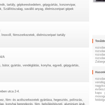
ék, tartály, gépkereskedelem, gépgyártás, konzervipar,
 Szállítószalag, saválló anyag, élelmiszeripari gépek
8
oxvill, fémszerkezetek, élelmiszeripari tartály
További
rozsda
rozsda
rozsda
 4/A
rozsda
Zalaeg
, bútor, gyártás, vendéglátás, konyha, egyedi, gépgyártás,
Hasonl
rozsda
vendégl
nagyko
evőes
eben utca 2-4.
kapu
mosog
feldolg
mez, fém- és acélszerkezetek gyártása, hegesztés, polírozás,
lap, konyhai berendezés, fém, belsőépítészeti, aluminium áruk,