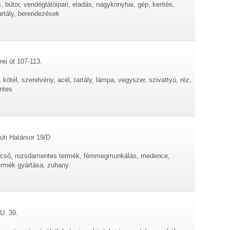
 bútor, vendéglátóipari, eladás, nagykonyhai, gép, kerités,
artály, berendezések
rei út 107-113.
ötél, szerelvény, acél, tartály, lámpa, vegyszer, szivattyú, réz,
entes
úti Határsor 19/D
lépcső, rozsdamentes termék, fémmegmunkálás, medence,
ermék gyártása, zuhany
U. 39.