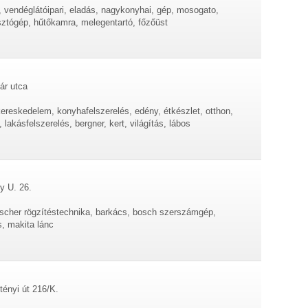
 vendéglátóipari, eladás, nagykonyhai, gép, mosogato,
ztógép, hűtőkamra, melegentartó, főzőüst
ár utca
reskedelem, konyhafelszerelés, edény, étkészlet, otthon,
lakásfelszerelés, bergner, kert, világítás, lábos
y U. 26.
ischer rögzítéstechnika, barkács, bosch szerszámgép,
s, makita lánc
tényi út 216/K.