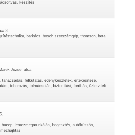
ácsoltvas, készítés
ca 3.
ögzítéstechnika, barkács, bosch szerszámgép, thomson, beta
 Marek József utca
 tanácsadás, felkutatás, edénykészletek, értékesítése,
rs, toborozás, tolmácsolás, biztosítási, fordítás, üzletviteli
5.
 haccp, lemezmegmunkálás, hegesztés, autóküszöb,
emezhajlítás