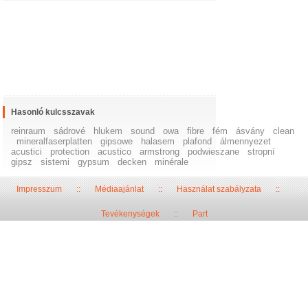
Hasonló kulcsszavak
reinraum
sádrové
hlukem
sound
owa
fibre
fém
ásvány
clean
mineralfaserplatten
gipsowe
halasem
plafond
álmennyezet
acustici
protection
acustico
armstrong
podwieszane
stropní
gipsz
sistemi
gypsum
decken
minérale
Impresszum
::
Médiaajánlat
::
Használat szabályzata
::
Tevékenységek
::
Part