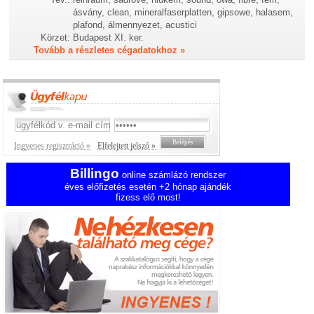
ásvány, clean, mineralfaserplatten, gipsowe, halasem,
plafond, álmennyezet, acustici
Körzet:
Budapest XI. ker.
Tovább a részletes cégadatokhoz »
Ingyenes regisztráció »
Elfelejtett jelszó »
Billingo
online számlázó rendszer
éves előfizetés esetén +2 hónap ajándék
fizess elő most!