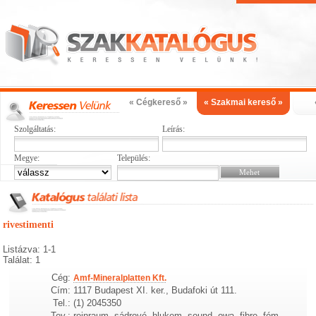
« Cégkereső »
« Szakmai kereső »
Szolgáltatás:
Leírás:
Megye:
Település:
rivestimenti
Listázva: 1-1
Találat: 1
Cég:
Amf-Mineralplatten Kft.
Cím:
1117 Budapest XI. ker., Budafoki út 111.
Tel.:
(1) 2045350
Tev.:
reinraum, sádrové, hlukem, sound, owa, fibre, fém,