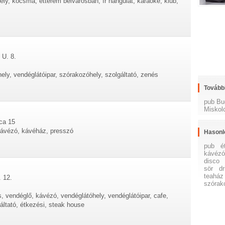
ly, kocsma, étterem belvárosban, ír hangulat, karaoke, klub,
 U. 8.
ely, vendéglátóipar, szórakozóhely, szolgáltató, zenés
További
pub Bu
Miskol
ca 15
kávézó, kávéház, presszó
Hasonl
pub
é
kávéz
disco
sör
dr
teaház
. 12.
szórak
, vendéglő, kávézó, vendéglátóhely, vendéglátóipar, cafe,
áltató, étkezési, steak house