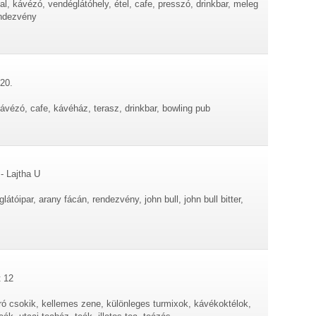
al, kávézó, vendéglátóhely, étel, cafe, presszó, drinkbar, meleg
endezvény
20.
ávézó, cafe, kávéház, terasz, drinkbar, bowling pub
- Lajtha U
átóipar, arany fácán, rendezvény, john bull, john bull bitter,
t 12
rró csokik, kellemes zene, különleges turmixok, kávékoktélok,