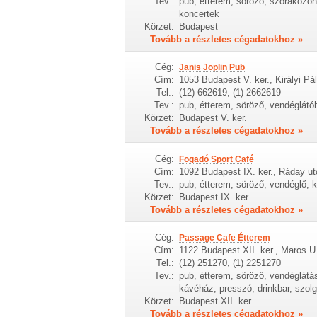
Tev.:
pub, étterem, söröző, szórakozóhe
koncertek
Körzet:
Budapest
Tovább a részletes cégadatokhoz »
Cég:
Janis Joplin Pub
Cím:
1053 Budapest V. ker., Királyi Pál
Tel.:
(12) 662619, (1) 2662619
Tev.:
pub, étterem, söröző, vendéglátóh
Körzet:
Budapest V. ker.
Tovább a részletes cégadatokhoz »
Cég:
Fogadó Sport Café
Cím:
1092 Budapest IX. ker., Ráday ut
Tev.:
pub, étterem, söröző, vendéglő, 
Körzet:
Budapest IX. ker.
Tovább a részletes cégadatokhoz »
Cég:
Passage Cafe Étterem
Cím:
1122 Budapest XII. ker., Maros U
Tel.:
(12) 251270, (1) 2251270
Tev.:
pub, étterem, söröző, vendéglátás
kávéház, presszó, drinkbar, szolg
Körzet:
Budapest XII. ker.
Tovább a részletes cégadatokhoz »