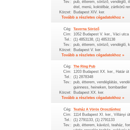
Tev.:
pub, étterem, söröző, vendéglő, it
étel, menü, koktélbár, zártkörű r
Körzet:
Budapest XIV. ker.
Tovább a részletes cégadatokhoz »
Cég:
Taverna Söröző
Cím:
1052 Budapest V. ker., Váci utca 
Tel.:
(1) 4853138, (1) 4853138
Tev.:
pub, étterem, söröző, vendéglő, k
Körzet:
Budapest V. ker.
Tovább a részletes cégadatokhoz »
Cég:
The Ring Pub
Cím:
1203 Budapest XX. ker., Határ út 
Tel.:
(1) 2878348
Tev.:
pub, étterem, vendéglátás, vendégl
guinness, heineken, bombardier
Körzet:
Budapest XX. ker.
Tovább a részletes cégadatokhoz »
Cég:
Teaház A Vörös Oroszlánhoz
Cím:
1114 Budapest XI. ker., Villányi ú
Tel.:
(1) 2791133, (1) 2791133
Tev.:
pub, étterem, kávézó, teaház, fo