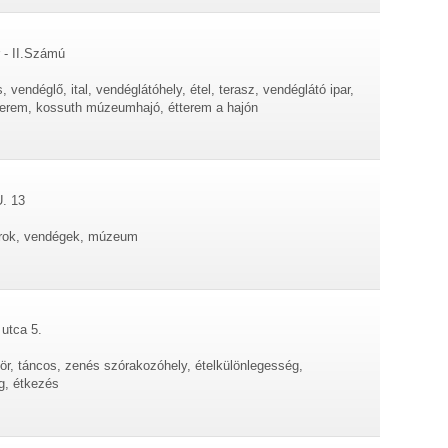
 - II.Számú
 vendéglő, ital, vendéglátóhely, étel, terasz, vendéglátó ipar,
étterem, kossuth múzeumhajó, étterem a hajón
U. 13
árok, vendégek, múzeum
 utca 5.
sör, táncos, zenés szórakozóhely, ételkülönlegesség,
ég, étkezés