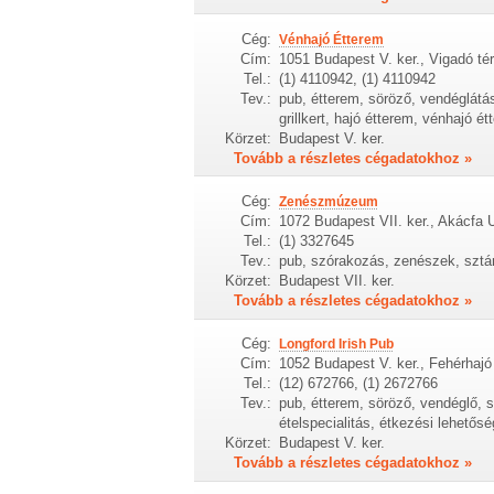
Cég:
Vénhajó Étterem
Cím:
1051 Budapest V. ker., Vigadó tér
Tel.:
(1) 4110942, (1) 4110942
Tev.:
pub, étterem, söröző, vendéglátás,
grillkert, hajó étterem, vénhajó 
Körzet:
Budapest V. ker.
Tovább a részletes cégadatokhoz »
Cég:
Zenészmúzeum
Cím:
1072 Budapest VII. ker., Akácfa 
Tel.:
(1) 3327645
Tev.:
pub, szórakozás, zenészek, szt
Körzet:
Budapest VII. ker.
Tovább a részletes cégadatokhoz »
Cég:
Longford Irish Pub
Cím:
1052 Budapest V. ker., Fehérhajó
Tel.:
(12) 672766, (1) 2672766
Tev.:
pub, étterem, söröző, vendéglő, 
ételspecialitás, étkezési lehetős
Körzet:
Budapest V. ker.
Tovább a részletes cégadatokhoz »