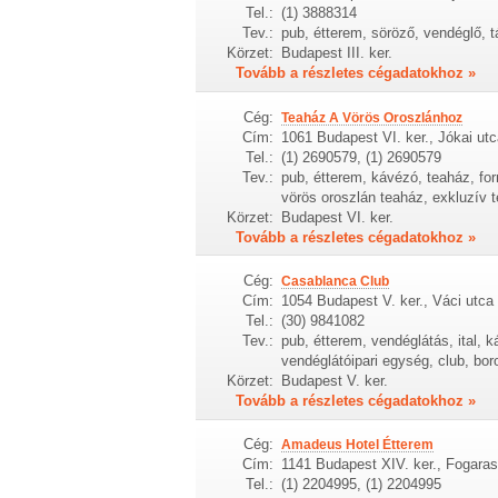
Tel.:
(1) 3888314
Tev.:
pub, étterem, söröző, vendéglő, 
Körzet:
Budapest III. ker.
Tovább a részletes cégadatokhoz »
Cég:
Teaház A Vörös Oroszlánhoz
Cím:
1061 Budapest VI. ker., Jókai utc
Tel.:
(1) 2690579, (1) 2690579
Tev.:
pub, étterem, kávézó, teaház, fo
vörös oroszlán teaház, exkluzív te
Körzet:
Budapest VI. ker.
Tovább a részletes cégadatokhoz »
Cég:
Casablanca Club
Cím:
1054 Budapest V. ker., Váci utca
Tel.:
(30) 9841082
Tev.:
pub, étterem, vendéglátás, ital, k
vendéglátóipari egység, club, bor
Körzet:
Budapest V. ker.
Tovább a részletes cégadatokhoz »
Cég:
Amadeus Hotel Étterem
Cím:
1141 Budapest XIV. ker., Fogarasi
Tel.:
(1) 2204995, (1) 2204995