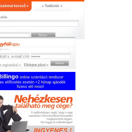
Szakmai kereső »
« Tudástár »
eírás:
 regisztráció »
Elfelejtett jelszó »
Billingo
online számlázó rendszer
es előfizetés esetén +2 hónap ajándék
fizess elő most!