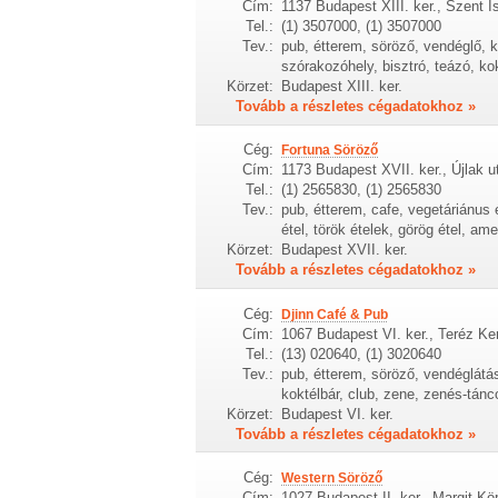
Cím:
1137 Budapest XIII. ker., Szent I
Tel.:
(1) 3507000, (1) 3507000
Tev.:
pub, étterem, söröző, vendéglő, k
szórakozóhely, bisztró, teázó, ko
Körzet:
Budapest XIII. ker.
Tovább a részletes cégadatokhoz »
Cég:
Fortuna Söröző
Cím:
1173 Budapest XVII. ker., Újlak u
Tel.:
(1) 2565830, (1) 2565830
Tev.:
pub, étterem, cafe, vegetáriánus é
étel, török ételek, görög étel, ameri
Körzet:
Budapest XVII. ker.
Tovább a részletes cégadatokhoz »
Cég:
Djinn Café & Pub
Cím:
1067 Budapest VI. ker., Teréz Ker
Tel.:
(13) 020640, (1) 3020640
Tev.:
pub, étterem, söröző, vendéglátás
koktélbár, club, zene, zenés-tán
Körzet:
Budapest VI. ker.
Tovább a részletes cégadatokhoz »
Cég:
Western Söröző
Cím:
1027 Budapest II. ker., Margit Kö