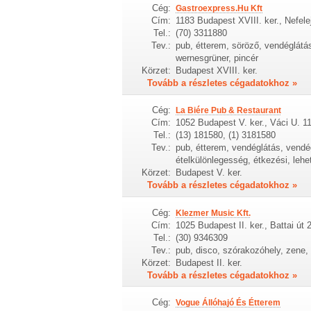
Cég:
Gastroexpress.Hu Kft
Cím:
1183 Budapest XVIII. ker., Nefele
Tel.:
(70) 3311880
Tev.:
pub, étterem, söröző, vendéglátás
wernesgrüner, pincér
Körzet:
Budapest XVIII. ker.
Tovább a részletes cégadatokhoz »
Cég:
La Biére Pub & Restaurant
Cím:
1052 Budapest V. ker., Váci U. 11
Tel.:
(13) 181580, (1) 3181580
Tev.:
pub, étterem, vendéglátás, vendég
ételkülönlegesség, étkezési, leh
Körzet:
Budapest V. ker.
Tovább a részletes cégadatokhoz »
Cég:
Klezmer Music Kft.
Cím:
1025 Budapest II. ker., Battai út 
Tel.:
(30) 9346309
Tev.:
pub, disco, szórakozóhely, zene,
Körzet:
Budapest II. ker.
Tovább a részletes cégadatokhoz »
Cég:
Vogue Állóhajó És Étterem