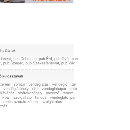
 találatok
dapest
,
pub Debrecen
,
pub Érd
,
pub Győr
,
pub
c
,
pub Szeged
,
pub Székesfehérvár
,
pub Vác
ó kulcsszavak
tterem
söröző
vendéglátás
vendéglő
ital
ó
vendéglátóhely
étel
vendéglátóipar
cafe
kávéház
szórakozóhely
presszó
terasz
inkbar
szolgáltató
táncos
vendéglátó ipar
zenés szórakozóhely
szolgáltatás
ozás