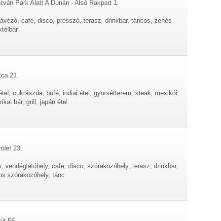
stván Park Alatt A Dunán - Alsó Rakpart 1.
ávézó, cafe, disco, presszó, terasz, drinkbar, táncos, zenés
ktélbár
tca 21
tel, cukrászda, büfé, indiai étel, gyorsétterem, steak, mexikói
kai bár, grill, japán étel
ület 23.
, vendéglátóhely, cafe, disco, szórakozóhely, terasz, drinkbar,
cos szórakozóhely, tánc
rút 56