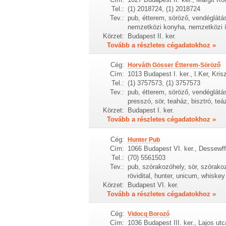
Tel.:
(1) 2018724, (1) 2018724
Tev.:
pub, étterem, söröző, vendéglátás,
nemzetközi konyha, nemzetközi í
Körzet:
Budapest II. ker.
Tovább a részletes cégadatokhoz »
Cég:
Horváth Gösser Étterem-Söröző
Cím:
1013 Budapest I. ker., I.Ker, Krisz
Tel.:
(1) 3757573, (1) 3757573
Tev.:
pub, étterem, söröző, vendéglátás
presszó, sör, teaház, bisztró, teá
Körzet:
Budapest I. ker.
Tovább a részletes cégadatokhoz »
Cég:
Hunter Pub
Cím:
1066 Budapest VI. ker., Dessewff
Tel.:
(70) 5561503
Tev.:
pub, szórakozóhely, sör, szórakoz
rövidital, hunter, unicum, whiskey
Körzet:
Budapest VI. ker.
Tovább a részletes cégadatokhoz »
Cég:
Vidocq Borozó
Cím:
1036 Budapest III. ker., Lajos utc