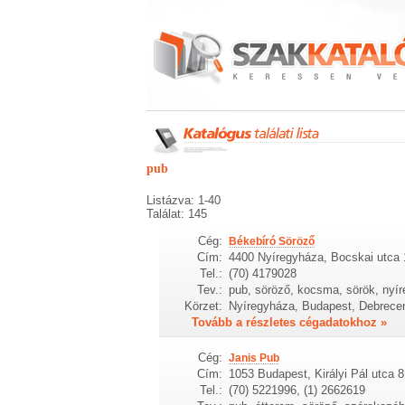
pub
Listázva: 1-40
Találat: 145
Cég:
Békebíró Söröző
Cím:
4400 Nyíregyháza, Bocskai utca 
Tel.:
(70) 4179028
Tev.:
pub, söröző, kocsma, sörök, nyí
Körzet:
Nyíregyháza, Budapest, Debrecen
Tovább a részletes cégadatokhoz »
Cég:
Janis Pub
Cím:
1053 Budapest, Királyi Pál utca 8
Tel.:
(70) 5221996, (1) 2662619