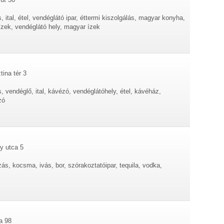
 ital, étel, vendéglátó ipar, éttermi kiszolgálás, magyar konyha,
zek, vendéglátó hely, magyar ízek
tina tér 3
, vendéglő, ital, kávézó, vendéglátóhely, étel, kávéház,
zó
y utca 5
ás, kocsma, ivás, bor, szórakoztatóipar, tequila, vodka,
a 98