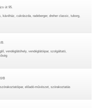
jcs út 95.
, kávéház, cukrászda, radeberger, dreher classic, tuborg,
/B.
lő, vendéglátóhely, vendéglátóipar, szolgáltató,
etőség
20/B
 szórakoztatóipar, előadó-művészet, szórakoztatás