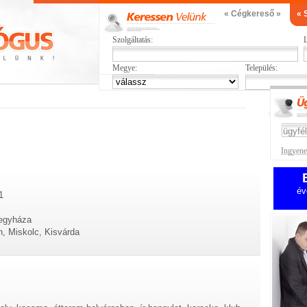
« Cégkereső »
« 
Szolgáltatás:
L
Megye:
Település:
Ingyenes
év
1
regyháza
, Miskolc, Kisvárda