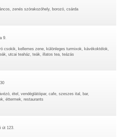
táncos, zenés szórakozóhely, borozó, csárda
a 9.
rró csokik, kellemes zene, különleges turmixok, kávékoktélok,
ák, utcai teaház, teák, illatos tea, teázás
 30
ávézó, étel, vendéglátóipar, cafe, szeszes ital, bar,
ok, éttermek, restaurants
 út 123.