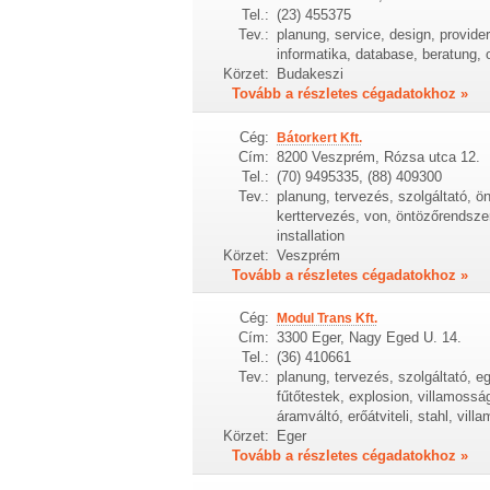
Tel.:
(23) 455375
Tev.:
planung, service, design, provider
informatika, database, beratung,
Körzet:
Budakeszi
Tovább a részletes cégadatokhoz »
Cég:
Bátorkert Kft.
Cím:
8200 Veszprém, Rózsa utca 12.
Tel.:
(70) 9495335, (88) 409300
Tev.:
planung, tervezés, szolgáltató, ön
kerttervezés, von, öntözőrendszer 
installation
Körzet:
Veszprém
Tovább a részletes cégadatokhoz »
Cég:
Modul Trans Kft.
Cím:
3300 Eger, Nagy Eged U. 14.
Tel.:
(36) 410661
Tev.:
planung, tervezés, szolgáltató, e
fűtőtestek, explosion, villamossá
áramváltó, erőátviteli, stahl, vil
Körzet:
Eger
Tovább a részletes cégadatokhoz »