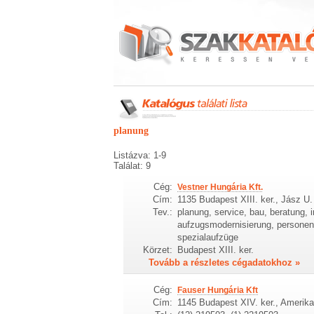
planung
Listázva: 1-9
Találat: 9
Cég:
Vestner Hungária Kft.
Cím:
1135 Budapest XIII. ker., Jász U.
Tev.:
planung, service, bau, beratung, i
aufzugsmodernisierung, personena
spezialaufzüge
Körzet:
Budapest XIII. ker.
Tovább a részletes cégadatokhoz »
Cég:
Fauser Hungária Kft
Cím:
1145 Budapest XIV. ker., Amerikai