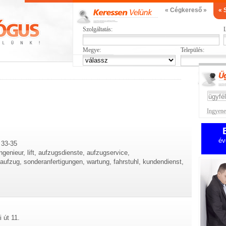
« Cégkereső »
« 
Szolgáltatás:
L
Megye:
Település:
Ingyenes
év
 33-35
ngenieur, lift, aufzugsdienste, aufzugservice,
ufzug, sonderanfertigungen, wartung, fahrstuhl, kundendienst,
 út 11.