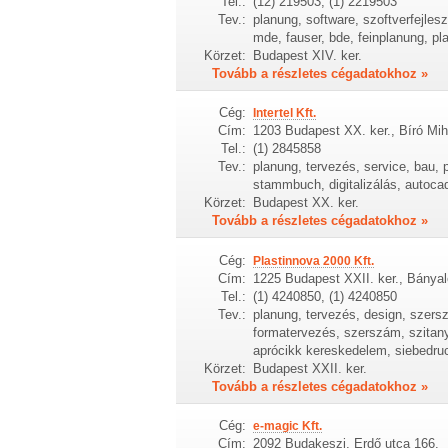
Tel.:
(12) 219503, (1) 2219503
Tev.:
planung, software, szoftverfejles
mde, fauser, bde, feinplanung, pla
Körzet:
Budapest XIV. ker.
Tovább a részletes cégadatokhoz »
Cég:
Intertel Kft.
Cím:
1203 Budapest XX. ker., Bíró Mih
Tel.:
(1) 2845858
Tev.:
planung, tervezés, service, bau, p
stammbuch, digitalizálás, autocad
Körzet:
Budapest XX. ker.
Tovább a részletes cégadatokhoz »
Cég:
Plastinnova 2000 Kft.
Cím:
1225 Budapest XXII. ker., Bányal
Tel.:
(1) 4240850, (1) 4240850
Tev.:
planung, tervezés, design, szer
formatervezés, szerszám, szitany
aprócikk kereskedelem, siebedru
Körzet:
Budapest XXII. ker.
Tovább a részletes cégadatokhoz »
Cég:
e-magic Kft.
Cím:
2092 Budakeszi, Erdő utca 166.