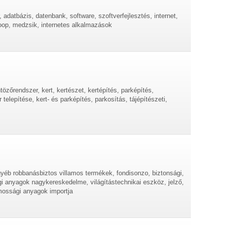
, adatbázis, datenbank, software, szoftverfejlesztés, internet,
 oop, medzsik, internetes alkalmazások
tözőrendszer, kert, kertészet, kertépítés, parképítés,
telepítése, kert- és parképítés, parkosítás, tájépítészeti,
gyéb robbanásbiztos villamos termékek, fondisonzo, biztonsági,
gi anyagok nagykereskedelme, világítástechnikai eszköz, jelző,
lamossági anyagok importja