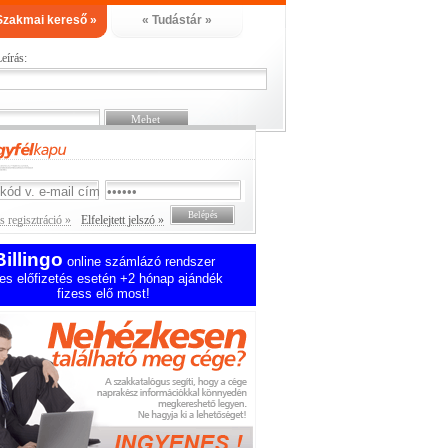
Szakmai kereső »
« Tudástár »
eírás:
 regisztráció »
Elfelejtett jelszó »
Billingo
online számlázó rendszer
es előfizetés esetén +2 hónap ajándék
fizess elő most!