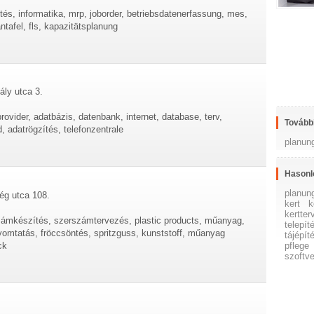
ztés, informatika, mrp, joborder, betriebsdatenerfassung, mes,
ntafel, fls, kapazitätsplanung
ály utca 3.
rovider, adatbázis, datenbank, internet, database, terv,
További
, adatrögzítés, telefonzentrale
planun
Hasonl
planun
ég utca 108.
kert
k
kertte
számkészítés, szerszámtervezés, plastic products, műanyag,
telepít
omtatás, fröccsöntés, spritzguss, kunststoff, műanyag
tájépít
ck
pflege
szoftve