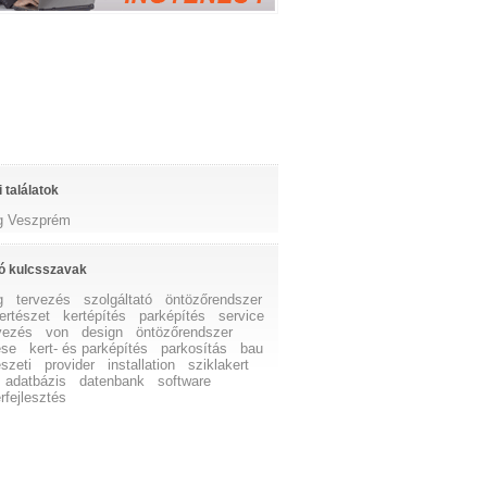
 találatok
g Veszprém
ó kulcsszavak
g
tervezés
szolgáltató
öntözőrendszer
ertészet
kertépítés
parképítés
service
rvezés
von
design
öntözőrendszer
ése
kert- és parképítés
parkosítás
bau
észeti
provider
installation
sziklakert
adatbázis
datenbank
software
rfejlesztés