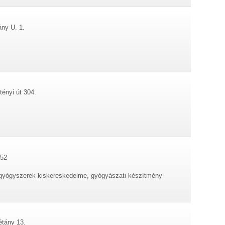
ány U. 1.
tényi út 304.
 52
, gyógyszerek kiskereskedelme, gyógyászati készítmény
étány 13.