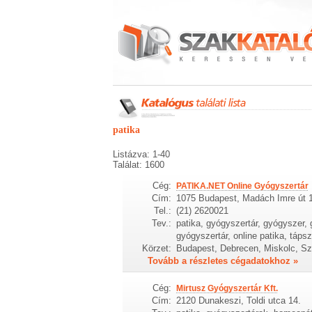
patika
Listázva: 1-40
Találat: 1600
Cég:
PATIKA.NET Online Gyógyszertár
Cím:
1075 Budapest, Madách Imre út 
Tel.:
(21) 2620021
Tev.:
patika, gyógyszertár, gyógyszer,
gyógyszertár, online patika, tápsz
Körzet:
Budapest, Debrecen, Miskolc, S
Tovább a részletes cégadatokhoz »
Cég:
Mirtusz Gyógyszertár Kft.
Cím:
2120 Dunakeszi, Toldi utca 14.