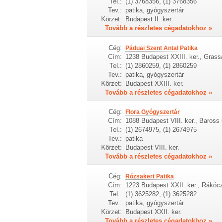
Tel.:
(1) 3768356, (1) 3768356
Tev.:
patika, gyógyszertár
Körzet:
Budapest II. ker.
Tovább a részletes cégadatokhoz »
Cég:
Páduai Szent Antal Patika
Cím:
1238 Budapest XXIII. ker., Grassa
Tel.:
(1) 2860259, (1) 2860259
Tev.:
patika, gyógyszertár
Körzet:
Budapest XXIII. ker.
Tovább a részletes cégadatokhoz »
Cég:
Flora Gyógyszertár
Cím:
1088 Budapest VIII. ker., Baross 
Tel.:
(1) 2674975, (1) 2674975
Tev.:
patika
Körzet:
Budapest VIII. ker.
Tovább a részletes cégadatokhoz »
Cég:
Rózsakert Patika
Cím:
1223 Budapest XXII. ker., Rákócz
Tel.:
(1) 3625282, (1) 3625282
Tev.:
patika, gyógyszertár
Körzet:
Budapest XXII. ker.
Tovább a részletes cégadatokhoz »