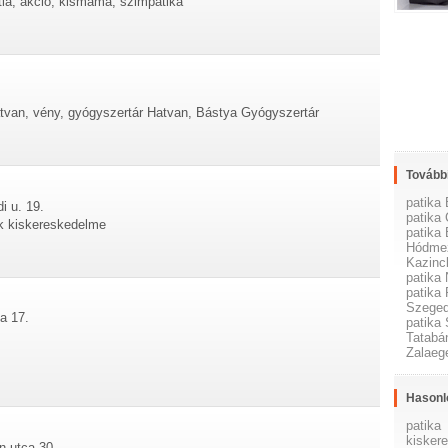
ia, akció, kismama, szimpatika
atvan, vény, gyógyszertár Hatvan, Bástya Gyógyszertár
További
patika
i u. 19.
patika
ek kiskereskedelme
patika 
Hódmez
Kazinc
patika
patika
Szege
a 17.
patika
Tatabá
Zalaeg
Hasonl
patika
kisker
n utca 30.