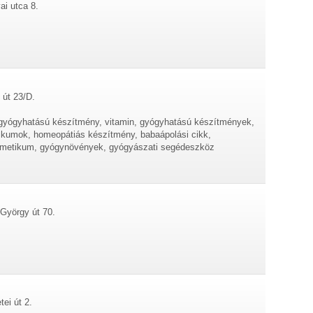
ai utca 8.
 út 23/D.
, gyógyhatású készítmény, vitamin, gyógyhatású készítmények,
ikumok, homeopátiás készítmény, babaápolási cikk,
zmetikum, gyógynövények, gyógyászati segédeszköz
György út 70.
ei út 2.