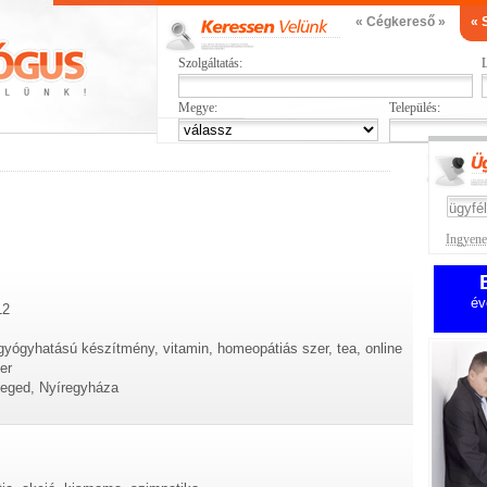
« Cégkereső »
« 
Szolgáltatás:
L
Megye:
Település:
Ingyenes
év
12
 gyógyhatású készítmény, vitamin, homeopátiás szer, tea, online
er
zeged, Nyíregyháza