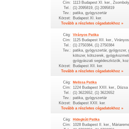
Cím:
1113 Budapest XI. ker., Zsomboly
Tel.:
(1) 2095819, (1) 2095819
Tev.:
patika, gyógyszertár
Körzet:
Budapest XI. ker.
Tovább a részletes cégadatokhoz »
Cég:
Virányos Patika
Cím:
1125 Budapest XII. ker., Virányos
Tel.:
(1) 2750384, (1) 2750384
Tev.:
patika, gyógyszertár, gyógyszer
kötszer, kötszerek, gyógykozmet
gyógyászati segédeszközök, ko
Körzet:
Budapest XII. ker.
Tovább a részletes cégadatokhoz »
Cég:
Melissa Patika
Cím:
1224 Budapest XXII. ker., Dózsa 
Tel.:
(1) 3622652, (1) 3622652
Tev.:
patika, gyógyszertár
Körzet:
Budapest XXII. ker.
Tovább a részletes cégadatokhoz »
Cég:
Hidegkúti Patika
Cím:
1028 Budapest II. ker., Máriaremet