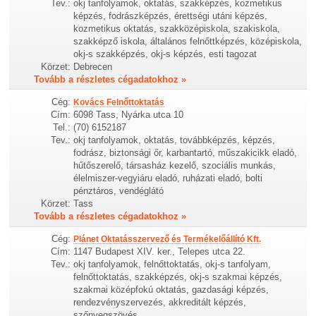
Tev.:
okj tanfolyamok, oktatás, szakképzés, kozmetikus
képzés, fodrászképzés, érettségi utáni képzés,
kozmetikus oktatás, szakközépiskola, szakiskola,
szakképző iskola, általános felnőttképzés, középiskola,
okj-s szakképzés, okj-s képzés, esti tagozat
Körzet:
Debrecen
Tovább a részletes cégadatokhoz »
Cég:
Kovács Felnőttoktatás
Cím:
6098 Tass, Nyárka utca 10
Tel.:
(70) 6152187
Tev.:
okj tanfolyamok, oktatás, továbbképzés, képzés,
fodrász, biztonsági őr, karbantartó, műszakicikk eladó,
hűtőszerelő, társasház kezelő, szociális munkás,
élelmiszer-vegyiáru eladó, ruházati eladó, bolti
pénztáros, vendéglátó
Körzet:
Tass
Tovább a részletes cégadatokhoz »
Cég:
Plánet Oktatásszervező és Termékelőállító Kft.
Cím:
1147 Budapest XIV. ker., Telepes utca 22.
Tev.:
okj tanfolyamok, felnőttoktatás, okj-s tanfolyam,
felnőttoktatás, szakképzés, okj-s szakmai képzés,
szakmai középfokú oktatás, gazdasági képzés,
rendezvényszervezés, akkreditált képzés,
szőnyegszövés