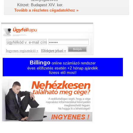
Körzet:
Budapest XIV. ker.
Tovább a részletes cégadatokhoz »
Ingyenes regisztráció »
Elfelejtett jelszó »
Billingo
online számlázó rendszer
éves előfizetés esetén +2 hónap ajándék
fizess elő most!