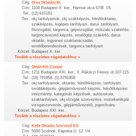
Cég:
Orsa Oktatási Bt.
Cím:
1104 Budapest X. ker., Harmat utca 67/B. I/5.
Tel.:
(12) 615181
Tev.:
okj tanfolyamok, okj szakképzés, felnőttoktatás,
szakképzés, kigépes tanfolyam, darus tanfolyam,
fövizsgálat, targonca, gépvizsgálat, műszaki szakértés,
targoncavezető képzés, emelőgép szakértő, darus
oktatás, ingyenes szaktanácsadás,
emelőberendezések, targonca tanfolyam
Körzet:
Budapest X. ker.
Tovább a részletes cégadatokhoz »
Cég:
Oktán Kft.-Csepel
Cím:
1211 Budapest XXI. ker., II. Rákóczi Ferenc út 107-115.
Tel.:
(18) 781958, (1) 8781958
Tev.:
okj tanfolyamok, oktatás, felnőttképzés, tanfolyam,
továbbképzés, gépjárművezető képzés, felnőttképzési
intézménny, kategóriás képzések, autósiskola,
szaktanfolyam, okj vizsgák szervezése, motorkerékpár,
vizsgaszervezés, gépjárművezetői, jogosítvány
Körzet:
Budapest XXI. ker.
Tovább a részletes cégadatokhoz »
Cég:
Kella Oktatás Szervező Kft.
Cím:
5000 Szolnok, Kápolna U. 12. I/4.