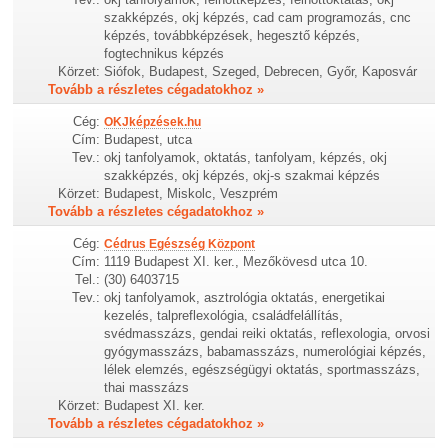
szakképzés, okj képzés, cad cam programozás, cnc
képzés, továbbképzések, hegesztő képzés,
fogtechnikus képzés
Körzet:
Siófok, Budapest, Szeged, Debrecen, Győr, Kaposvár
Tovább a részletes cégadatokhoz »
Cég:
OKJképzések.hu
Cím:
Budapest, utca
Tev.:
okj tanfolyamok, oktatás, tanfolyam, képzés, okj
szakképzés, okj képzés, okj-s szakmai képzés
Körzet:
Budapest, Miskolc, Veszprém
Tovább a részletes cégadatokhoz »
Cég:
Cédrus Egészség Központ
Cím:
1119 Budapest XI. ker., Mezőkövesd utca 10.
Tel.:
(30) 6403715
Tev.:
okj tanfolyamok, asztrológia oktatás, energetikai
kezelés, talpreflexológia, családfelállítás,
svédmasszázs, gendai reiki oktatás, reflexologia, orvosi
gyógymasszázs, babamasszázs, numerológiai képzés,
lélek elemzés, egészségügyi oktatás, sportmasszázs,
thai masszázs
Körzet:
Budapest XI. ker.
Tovább a részletes cégadatokhoz »