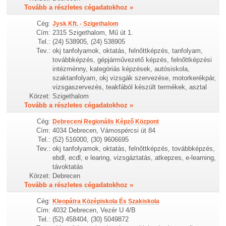
Tovább a részletes cégadatokhoz »
Cég:
Jysk Kft. - Szigethalom
Cím:
2315 Szigethalom, Mű út 1.
Tel.:
(24) 538905, (24) 538905
Tev.:
okj tanfolyamok, oktatás, felnőttképzés, tanfolyam,
továbbképzés, gépjárművezető képzés, felnőttképzési
intézménny, kategóriás képzések, autósiskola,
szaktanfolyam, okj vizsgák szervezése, motorkerékpár,
vizsgaszervezés, teakfából készült termékek, asztal
Körzet:
Szigethalom
Tovább a részletes cégadatokhoz »
Cég:
Debreceni Regionális Képző Központ
Cím:
4034 Debrecen, Vámospércsi út 84
Tel.:
(52) 516000, (30) 9606695
Tev.:
okj tanfolyamok, oktatás, felnőttképzés, továbbképzés,
ebdl, ecdl, e learing, vizsgáztatás, atkepzes, e-learning,
távoktatás
Körzet:
Debrecen
Tovább a részletes cégadatokhoz »
Cég:
Kleopátra Középiskola És Szakiskola
Cím:
4032 Debrecen, Vezér U 4/B
Tel.:
(52) 458404, (30) 5049872