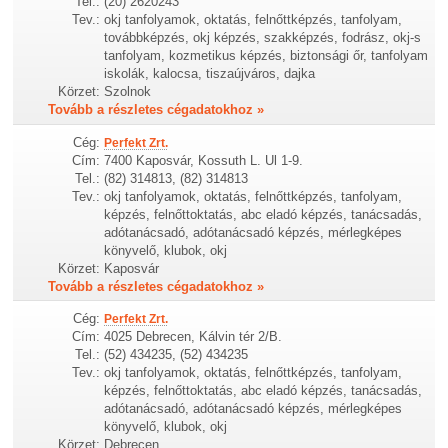
Tel.:
(20) 2620243
Tev.:
okj tanfolyamok, oktatás, felnőttképzés, tanfolyam,
továbbképzés, okj képzés, szakképzés, fodrász, okj-s
tanfolyam, kozmetikus képzés, biztonsági őr, tanfolyam
iskolák, kalocsa, tiszaújváros, dajka
Körzet:
Szolnok
Tovább a részletes cégadatokhoz »
Cég:
Perfekt Zrt.
Cím:
7400 Kaposvár, Kossuth L. Ul 1-9.
Tel.:
(82) 314813, (82) 314813
Tev.:
okj tanfolyamok, oktatás, felnőttképzés, tanfolyam,
képzés, felnőttoktatás, abc eladó képzés, tanácsadás,
adótanácsadó, adótanácsadó képzés, mérlegképes
könyvelő, klubok, okj
Körzet:
Kaposvár
Tovább a részletes cégadatokhoz »
Cég:
Perfekt Zrt.
Cím:
4025 Debrecen, Kálvin tér 2/B.
Tel.:
(52) 434235, (52) 434235
Tev.:
okj tanfolyamok, oktatás, felnőttképzés, tanfolyam,
képzés, felnőttoktatás, abc eladó képzés, tanácsadás,
adótanácsadó, adótanácsadó képzés, mérlegképes
könyvelő, klubok, okj
Körzet:
Debrecen