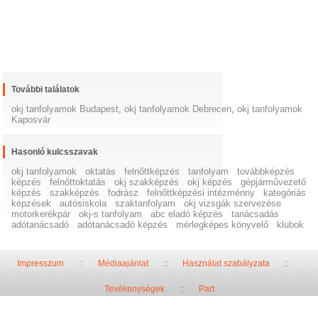
További találatok
okj tanfolyamok Budapest
,
okj tanfolyamok Debrecen
,
okj tanfolyamok
Kaposvár
Hasonló kulcsszavak
okj tanfolyamok
oktatás
felnőttképzés
tanfolyam
továbbképzés
képzés
felnőttoktatás
okj szakképzés
okj képzés
gépjárművezető
képzés
szakképzés
fodrász
felnőttképzési intézménny
kategóriás
képzések
autósiskola
szaktanfolyam
okj vizsgák szervezése
motorkerékpár
okj-s tanfolyam
abc eladó képzés
tanácsadás
adótanácsadó
adótanácsadó képzés
mérlegképes könyvelő
klubok
Impresszum
::
Médiaajánlat
::
Használat szabályzata
::
Tevékenységek
::
Part