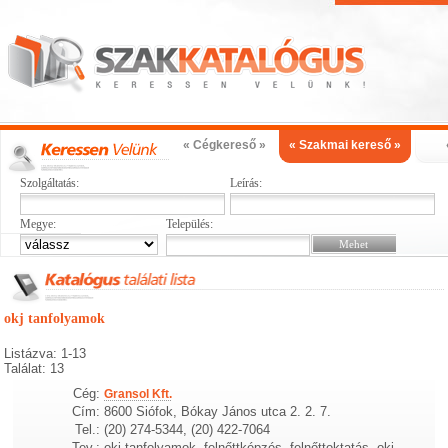
« Cégkereső »
« Szakmai kereső »
Szolgáltatás:
Leírás:
Megye:
Település:
okj tanfolyamok
Listázva: 1-13
Találat: 13
Cég:
Gransol Kft.
Cím:
8600 Siófok, Bókay János utca 2. 2. 7.
Tel.:
(20) 274-5344, (20) 422-7064
Tev.:
okj tanfolyamok, felnőttképzés, felnőttoktatás, okj