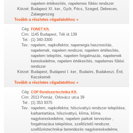
napelem értékesítés, napelemes fűtési rendszer
Körzet:
Budapest XI. ker., Győr, Pécs, Szeged, Debrecen,
Zalaegerszeg
Tovább a részletes cégadatokhoz »
Cég:
FONET Kft.
Cím:
1145 Budapest, Téli út 139
Tel.:
(1) 340-3300
Tev.:
napelem, napkollektor, napenergia hasznosítás,
napelemek, napelem rendszer, napelem értélesítés,
napelem telepítés, napelem forgalmazás, napelemek
kereskedelme, napelem értékesítés, napelemes fűtési
rendszer
Körzet:
Budapest, Budapest I. ker., Budaörs, Budakeszi, Érd,
Kecskemét
Tovább a részletes cégadatokhoz »
Cég:
COP Rendszertechnika Kft.
Cím:
2013 Pomáz, Orlovácz utca 39
Tel.:
(1) 353 9375
Tev.:
napelem, napkollektor, hőszivattyú rendszer telepítése,
karbantartása, hőszivattyú, klíma, klíma
nagykereskedelme, napelem parkok tervezése ,
forgalmazása telepítése, szellőztető rendszer,
szellőzéstechnikai berendezés nagykereskedelme,