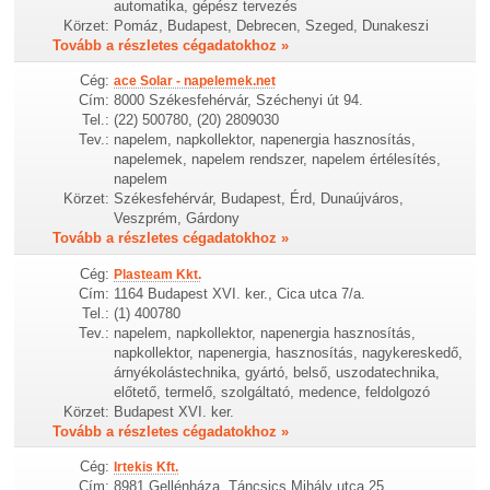
automatika, gépész tervezés
Körzet:
Pomáz, Budapest, Debrecen, Szeged, Dunakeszi
Tovább a részletes cégadatokhoz »
Cég:
ace Solar - napelemek.net
Cím:
8000 Székesfehérvár, Széchenyi út 94.
Tel.:
(22) 500780, (20) 2809030
Tev.:
napelem, napkollektor, napenergia hasznosítás,
napelemek, napelem rendszer, napelem értélesítés,
napelem
Körzet:
Székesfehérvár, Budapest, Érd, Dunaújváros,
Veszprém, Gárdony
Tovább a részletes cégadatokhoz »
Cég:
Plasteam Kkt.
Cím:
1164 Budapest XVI. ker., Cica utca 7/a.
Tel.:
(1) 400780
Tev.:
napelem, napkollektor, napenergia hasznosítás,
napkollektor, napenergia, hasznosítás, nagykereskedő,
árnyékolástechnika, gyártó, belső, uszodatechnika,
előtető, termelő, szolgáltató, medence, feldolgozó
Körzet:
Budapest XVI. ker.
Tovább a részletes cégadatokhoz »
Cég:
Irtekis Kft.
Cím:
8981 Gellénháza, Táncsics Mihály utca 25.