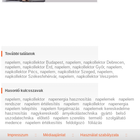
További találatok
napelem, napkollektor Budapest
,
napelem, napkollektor Debrecen
,
napelem, napkollektor Érd
,
napelem, napkollektor Győr
,
napelem,
napkollektor Pécs
,
napelem, napkollektor Szeged
,
napelem,
napkollektor Székesfehérvár
,
napelem, napkollektor Veszprém
Hasonló kulcsszavak
napelem, napkollektor
napenergia hasznosítás
napelemek
napelem
rendszer
napelem értélesítés
napelem
napkollektor
napenergia
napelem telepítés
napelem forgalmazás
napelemek kereskedelme
hasznosítás
nagykereskedő
árnyékolástechnika
gyártó
belső
uszodatechnika
előtető
napelem szerelés
termelő
szolgáltató
medence
napelem értékesítés
feldolgozó
fóliázás
Impresszum
::
Médiaajánlat
::
Használat szabályzata
::