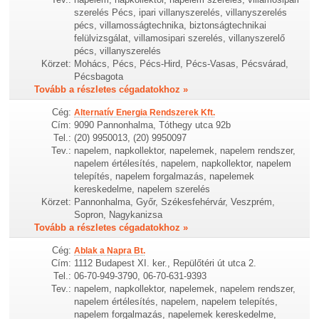
szerelés Pécs, ipari villanyszerelés, villanyszerelés
pécs, villamosságtechnika, biztonságtechnikai
felülvizsgálat, villamosipari szerelés, villanyszerelő
pécs, villanyszerelés
Körzet:
Mohács, Pécs, Pécs-Hird, Pécs-Vasas, Pécsvárad,
Pécsbagota
Tovább a részletes cégadatokhoz »
Cég:
Alternatív Energia Rendszerek Kft.
Cím:
9090 Pannonhalma, Tóthegy utca 92b
Tel.:
(20) 9950013, (20) 9950097
Tev.:
napelem, napkollektor, napelemek, napelem rendszer,
napelem értélesítés, napelem, napkollektor, napelem
telepítés, napelem forgalmazás, napelemek
kereskedelme, napelem szerelés
Körzet:
Pannonhalma, Győr, Székesfehérvár, Veszprém,
Sopron, Nagykanizsa
Tovább a részletes cégadatokhoz »
Cég:
Ablak a Napra Bt.
Cím:
1112 Budapest XI. ker., Repülőtéri út utca 2.
Tel.:
06-70-949-3790, 06-70-631-9393
Tev.:
napelem, napkollektor, napelemek, napelem rendszer,
napelem értélesítés, napelem, napelem telepítés,
napelem forgalmazás, napelemek kereskedelme,