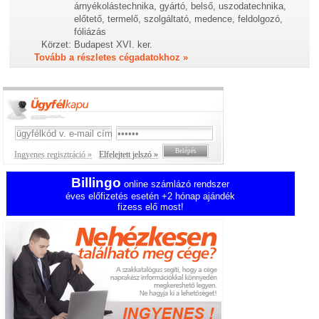
árnyékolástechnika, gyártó, belső, uszodatechnika,
előtető, termelő, szolgáltató, medence, feldolgozó,
fóliázás
Körzet:
Budapest XVI. ker.
Tovább a részletes cégadatokhoz »
Ingyenes regisztráció »
Elfelejtett jelszó »
Billingo
online számlázó rendszer
éves előfizetés esetén +2 hónap ajándék
fizess elő most!