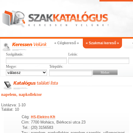
« Cégkereső »
« Szakmai kereső »
Szolgáltatás:
Leírás:
Megye:
Település:
napelem, napkollektor
Listázva: 1-10
Találat: 10
Cég:
HS-Elektro Kft
Cím:
7700 Mohács, Bérkocsi utca 23
Tel.:
(20) 3156583
Tev.:
napelem, napkollektor, napelem szerelés, villamosipari