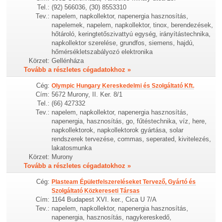
Tel.:
(92) 566036, (30) 8553310
Tev.:
napelem, napkollektor, napenergia hasznosítás,
napelemek, napelem, napkollektor, tinox, berendezések,
hőtároló, keringtetőszivattyú egység, irányítástechnika,
napkollektor szerelése, grundfos, siemens, hajdú,
hőmérsékletszabályozó elektronika
Körzet:
Gellénháza
Tovább a részletes cégadatokhoz »
Cég:
Olympic Hungary Kereskedelmi és Szolgáltató Kft.
Cím:
5672 Murony, II. Ker. 8/1
Tel.:
(66) 427332
Tev.:
napelem, napkollektor, napenergia hasznosítás,
napenergia, hasznosítás, go, fűtéstechnika, víz, here,
napkollektorok, napkollektorok gyártása, solar
rendszerek tervezése, commas, seperated, kivitelezés,
lakatosmunka
Körzet:
Murony
Tovább a részletes cégadatokhoz »
Cég:
Plasteam Épületfelszereléseket Tervező, Gyártó és
Szolgáltató Közkereseti Társas
Cím:
1164 Budapest XVI. ker., Cica U 7/A
Tev.:
napelem, napkollektor, napenergia hasznosítás,
napenergia, hasznosítás, nagykereskedő,