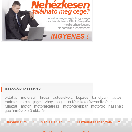
Hasonló kulcsszavak
oktatás
motorsuli
kresz
autósiskola
képzés
tanfolyam
autós-
motoros iskola
jogosítvány
jogsi
autósiskola üzemeltetése
ruházat
motor
motoralkatrész
motorkerékpár
motorok
használt
gépjárművezető oktatás
Impresszum
::
Médiaajánlat
::
Használat szabályzata
::