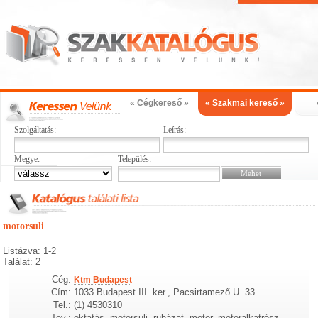
« Cégkereső »
« Szakmai kereső »
Szolgáltatás:
Leírás:
Megye:
Település:
motorsuli
Listázva: 1-2
Találat: 2
Cég:
Ktm Budapest
Cím:
1033 Budapest III. ker., Pacsirtamező U. 33.
Tel.:
(1) 4530310
Tev.:
oktatás, motorsuli, ruházat, motor, motoralkatrész,