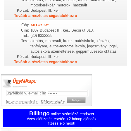
motorkerékpár, motorok, használt
Körzet:
Budapest III. ker.
Tovább a részletes cégadatokhoz »
Cég:
Ati Gkt. Kft.
Cím:
1037 Budapest III. ker., Bécsi út 310.
Tel.:
(20) 9332238
Tev.:
oktatás, motorsuli, kresz, autósiskola, képzés,
tanfolyam, autós-motoros iskola, jogosítvány, jogsi,
autósiskola üzemeltetése, gépjárművezető oktatás
Körzet:
Budapest III. ker.
Tovább a részletes cégadatokhoz »
Ingyenes regisztráció »
Elfelejtett jelszó »
Billingo
online számlázó rendszer
éves előfizetés esetén +2 hónap ajándék
fizess elő most!