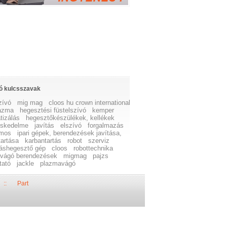
ó kulcsszavak
zívó
mig mag
cloos hu crown international
azma
hegesztési füstelszívó
kemper
tizálás
hegesztőkészülékek, kellékek
eskedelme
javítás
elszívó
forgalmazás
omos
ipari gépek, berendezések javítása,
tartása
karbantartás
robot
szerviz
lláshegesztő gép
cloos
robottechnika
vágó berendezések
migmag
pajzs
tató
jackle
plazmavágó
::
Part