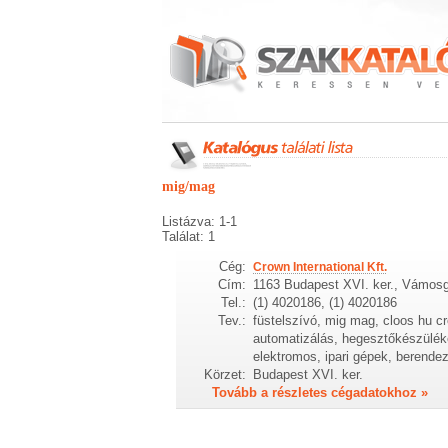
mig/mag
Listázva: 1-1
Találat: 1
Cég:
Crown International Kft.
Cím:
1163 Budapest XVI. ker., Vámosg
Tel.:
(1) 4020186, (1) 4020186
Tev.:
füstelszívó, mig mag, cloos hu cr
automatizálás, hegesztőkészüléke
elektromos, ipari gépek, berendez
Körzet:
Budapest XVI. ker.
Tovább a részletes cégadatokhoz »