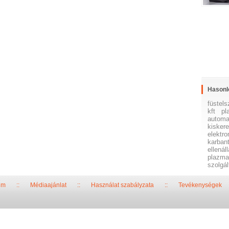
Hasonl
füstels
kft
pl
automa
kisker
elektr
karban
ellená
plazma
szolgál
um
::
Médiaajánlat
::
Használat szabályzata
::
Tevékenységek