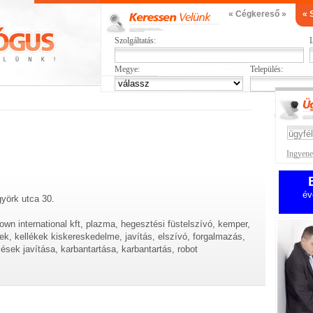
« Cégkereső »
« 
Szolgáltatás:
L
Megye:
Település:
Ingyenes
év
yörk utca 30.
own international kft, plazma, hegesztési füstelszívó, kemper,
k, kellékek kiskereskedelme, javítás, elszívó, forgalmazás,
ések javítása, karbantartása, karbantartás, robot