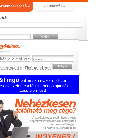
Szakmai kereső »
« Tudástár »
eírás:
 regisztráció »
Elfelejtett jelszó »
Billingo
online számlázó rendszer
es előfizetés esetén +2 hónap ajándék
fizess elő most!