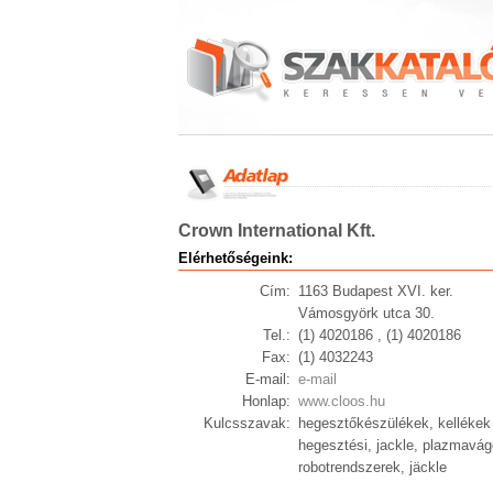
Crown International Kft.
Elérhetőségeink:
Cím:
1163 Budapest XVI. ker.
Vámosgyörk utca 30.
Tel.:
(1) 4020186 , (1) 4020186
Fax:
(1) 4032243
E-mail:
e-mail
Honlap:
www.cloos.hu
Kulcsszavak:
hegesztőkészülékek, kellékek
hegesztési, jackle, plazmavágó,
robotrendszerek, jäckle