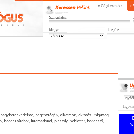
« Cégkereső »
« 
Szolgáltatás:
L
Megye:
Település:
Ingyenes
 nagykereskedelme, hegesztőgép, alkatrész, oktatás, mig/mag,
 hegesztőrobot, international, pisztoly, schlatter, hegesztő,
év