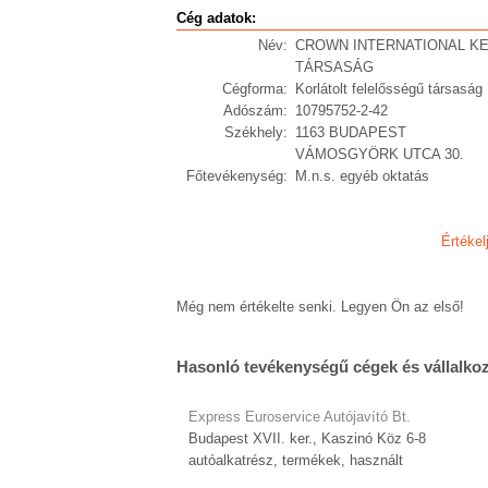
Cég adatok:
Név:
CROWN INTERNATIONAL K
TÁRSASÁG
Cégforma:
Korlátolt felelősségű társaság
Adószám:
10795752-2-42
Székhely:
1163 BUDAPEST
VÁMOSGYÖRK UTCA 30.
Főtevékenység:
M.n.s. egyéb oktatás
Értékel
Még nem értékelte senki. Legyen Ön az első!
Hasonló tevékenységű cégek és vállalko
Express Euroservice Autójavító Bt.
Budapest XVII. ker., Kaszinó Köz 6-8
autóalkatrész, termékek, használt