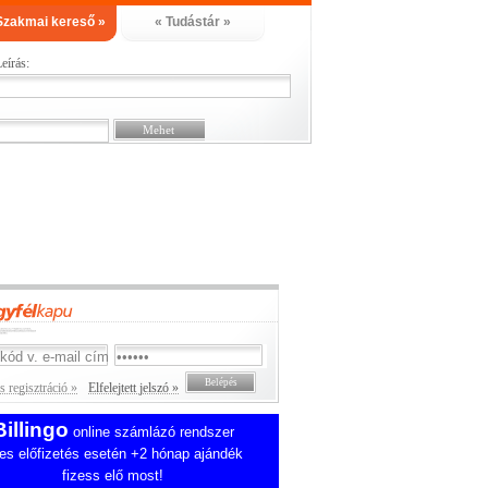
Szakmai kereső »
« Tudástár »
eírás:
 regisztráció »
Elfelejtett jelszó »
Billingo
online számlázó rendszer
es előfizetés esetén +2 hónap ajándék
fizess elő most!