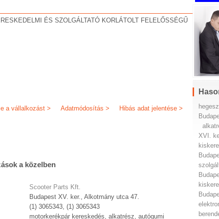
ERESKEDELMI ÉS SZOLGÁLTATÓ KORLÁTOLT FELELŐSSÉGŰ
Haso
hegesz
je a vállalkozást >
Adatmódosítás >
Hibás adat jelentése >
Budape
alkat
XVI. ke
kisker
Budape
zások a közelben
szolgál
Budape
kisker
Scooter Parts Kft.
Budape
Budapest XV. ker., Alkotmány utca 47.
elektr
(1) 3065343, (1) 3065343
berend
motorkerékpár kereskedés, alkatrész, autógumi