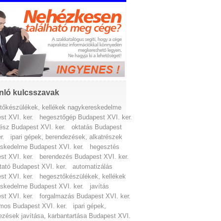
nló kulcsszavak
tőkészülékek, kellékek nagykereskedelme
st XVI. ker.
hegesztőgép Budapest XVI. ker.
rész Budapest XVI. ker.
oktatás Budapest
r.
ipari gépek, berendezések, alkatrészek
eskedelme Budapest XVI. ker.
hegesztés
st XVI. ker.
berendezés Budapest XVI. ker.
tató Budapest XVI. ker.
automatizálás
st XVI. ker.
hegesztőkészülékek, kellékek
eskedelme Budapest XVI. ker.
javítás
st XVI. ker.
forgalmazás Budapest XVI. ker.
omos Budapest XVI. ker.
ipari gépek,
ezések javítása, karbantartása Budapest XVI.