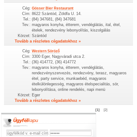
Cég:
Gösser Bier Restaurant
Cím:
8622 Szántód, Zöldfa U. 14.
Tel.:
(84) 347681, (84) 347681
Tev.:
magyaros konyha, étterem, vendéglátás, ital, étel,
ételek, rendezvény lebonyolítás, kiszolgálás
Körzet:
Szántód
Tovább a részletes cégadatokhoz »
Cég:
Western Söröző
Cím:
3300 Eger, Nagyváradi utca 2.
Tel.:
(36) 414772, (36) 414772
Tev.:
magyaros konyha, étterem, vendéglátás,
rendezvényszervezés, rendezvény, terasz, magyaros
étel, party service, munkaebéd, magyaros
ételkülönlegesség, magyaros ételspecialitás, sör,
lebonyolítása, online rendelés, napi menü
Körzet:
Eger
Tovább a részletes cégadatokhoz »
[1]
[2]