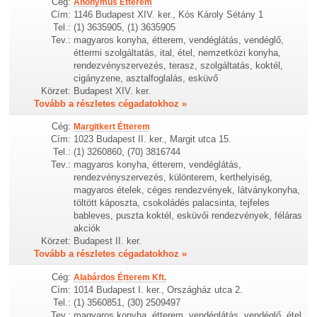
Cég:
Anonymus Étterem
Cím:
1146 Budapest XIV. ker., Kós Károly Sétány 1
Tel.:
(1) 3635905, (1) 3635905
Tev.:
magyaros konyha, étterem, vendéglátás, vendéglő,
éttermi szolgáltatás, ital, étel, nemzetközi konyha,
rendezvényszervezés, terasz, szolgáltatás, koktél,
cigányzene, asztalfoglalás, esküvő
Körzet:
Budapest XIV. ker.
Tovább a részletes cégadatokhoz »
Cég:
Margitkert Étterem
Cím:
1023 Budapest II. ker., Margit utca 15.
Tel.:
(1) 3260860, (70) 3816744
Tev.:
magyaros konyha, étterem, vendéglátás,
rendezvényszervezés, különterem, kerthelyiség,
magyaros ételek, céges rendezvények, látványkonyha,
töltött káposzta, csokoládés palacsinta, tejfeles
bableves, puszta koktél, esküvői rendezvények, féláras
akciók
Körzet:
Budapest II. ker.
Tovább a részletes cégadatokhoz »
Cég:
Alabárdos Étterem Kft.
Cím:
1014 Budapest I. ker., Országház utca 2.
Tel.:
(1) 3560851, (30) 2509497
Tev.:
magyaros konyha, étterem, vendéglátás, vendéglő, étel,