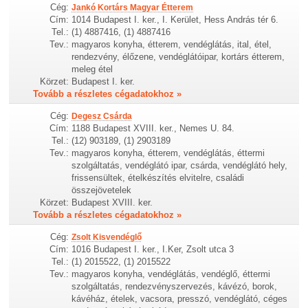
Cég:
Jankó Kortárs Magyar Étterem
Cím:
1014 Budapest I. ker., I. Kerület, Hess András tér 6.
Tel.:
(1) 4887416, (1) 4887416
Tev.:
magyaros konyha, étterem, vendéglátás, ital, étel,
rendezvény, élőzene, vendéglátóipar, kortárs étterem,
meleg étel
Körzet:
Budapest I. ker.
Tovább a részletes cégadatokhoz »
Cég:
Degesz Csárda
Cím:
1188 Budapest XVIII. ker., Nemes U. 84.
Tel.:
(12) 903189, (1) 2903189
Tev.:
magyaros konyha, étterem, vendéglátás, éttermi
szolgáltatás, vendéglátó ipar, csárda, vendéglátó hely,
frissensültek, ételkészítés elvitelre, családi
összejövetelek
Körzet:
Budapest XVIII. ker.
Tovább a részletes cégadatokhoz »
Cég:
Zsolt Kisvendéglő
Cím:
1016 Budapest I. ker., I.Ker, Zsolt utca 3
Tel.:
(1) 2015522, (1) 2015522
Tev.:
magyaros konyha, vendéglátás, vendéglő, éttermi
szolgáltatás, rendezvényszervezés, kávézó, borok,
kávéház, ételek, vacsora, presszó, vendéglátó, céges