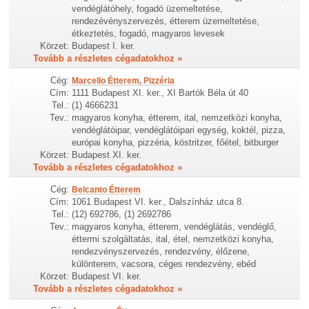
vendéglátóhely, fogadó üzemeltetése,
rendezévényszervezés, étterem üzemeltetése,
étkeztetés, fogadó, magyaros levesek
Körzet:
Budapest I. ker.
Tovább a részletes cégadatokhoz »
Cég:
Marcello Étterem, Pizzéria
Cím:
1111 Budapest XI. ker., XI Bartók Béla út 40
Tel.:
(1) 4666231
Tev.:
magyaros konyha, étterem, ital, nemzetközi konyha,
vendéglátóipar, vendéglátóipari egység, koktél, pizza,
európai konyha, pizzéria, köstritzer, főétel, bitburger
Körzet:
Budapest XI. ker.
Tovább a részletes cégadatokhoz »
Cég:
Belcanto Étterem
Cím:
1061 Budapest VI. ker., Dalszínház utca 8.
Tel.:
(12) 692786, (1) 2692786
Tev.:
magyaros konyha, étterem, vendéglátás, vendéglő,
éttermi szolgáltatás, ital, étel, nemzetközi konyha,
rendezvényszervezés, rendezvény, élőzene,
különterem, vacsora, céges rendezvény, ebéd
Körzet:
Budapest VI. ker.
Tovább a részletes cégadatokhoz »