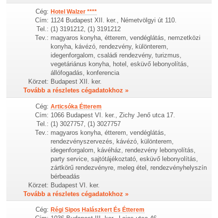
Cég:
Hotel Walzer ****
Cím:
1124 Budapest XII. ker., Németvölgyi út 110.
Tel.:
(1) 3191212, (1) 3191212
Tev.:
magyaros konyha, étterem, vendéglátás, nemzetközi
konyha, kávézó, rendezvény, különterem,
idegenforgalom, családi rendezvény, turizmus,
vegetáriánus konyha, hotel, esküvő lebonyolítás,
állófogadás, konferencia
Körzet:
Budapest XII. ker.
Tovább a részletes cégadatokhoz »
Cég:
Articsóka Étterem
Cím:
1066 Budapest VI. ker., Zichy Jenő utca 17.
Tel.:
(1) 3027757, (1) 3027757
Tev.:
magyaros konyha, étterem, vendéglátás,
rendezvényszervezés, kávézó, különterem,
idegenforgalom, kávéház, rendezvény lebonyolítás,
party service, sajtótájékoztató, esküvő lebonyolítás,
zártkörű rendezvényre, meleg étel, rendezvényhelyszín
bérbeadás
Körzet:
Budapest VI. ker.
Tovább a részletes cégadatokhoz »
Cég:
Régi Sipos Halászkert És Étterem