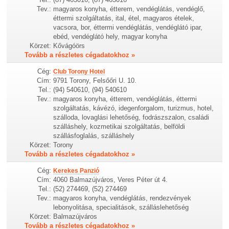
Tev.:
magyaros konyha, étterem, vendéglátás, vendéglő,
éttermi szolgáltatás, ital, étel, magyaros ételek,
vacsora, bor, éttermi vendéglátás, vendéglátó ipar,
ebéd, vendéglátó hely, magyar konyha
Körzet:
Kővágóörs
Tovább a részletes cégadatokhoz »
Cég:
Club Torony Hotel
Cím:
9791 Torony, Felsőőri U. 10.
Tel.:
(94) 540610, (94) 540610
Tev.:
magyaros konyha, étterem, vendéglátás, éttermi
szolgáltatás, kávézó, idegenforgalom, turizmus, hotel,
szálloda, lovaglási lehetőség, fodrászszalon, családi
szálláshely, kozmetikai szolgáltatás, belföldi
szállásfoglalás, szálláshely
Körzet:
Torony
Tovább a részletes cégadatokhoz »
Cég:
Kerekes Panzió
Cím:
4060 Balmazújváros, Veres Péter út 4.
Tel.:
(52) 274469, (52) 274469
Tev.:
magyaros konyha, vendéglátás, rendezvények
lebonyolitása, specialitások, szálláslehetőség
Körzet:
Balmazújváros
Tovább a részletes cégadatokhoz »