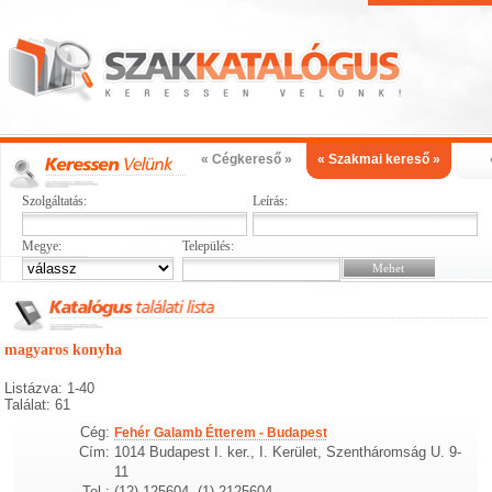
« Cégkereső »
« Szakmai kereső »
Szolgáltatás:
Leírás:
Megye:
Település:
magyaros konyha
Listázva: 1-40
Találat: 61
Cég:
Fehér Galamb Étterem - Budapest
Cím:
1014 Budapest I. ker., I. Kerület, Szentháromság U. 9-
11
Tel.:
(12) 125604, (1) 2125604