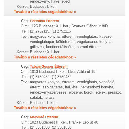
rendezvény, kávé, ebéd
Körzet:
Budapest I. ker.
Tovább a részletes cégadatokhoz »
Cég:
Portofino Étterem
Cím:
1125 Budapest XII. ker., Szarvas Gábor út 8/D
Tel.:
(1) 2752115, (1) 2752115
Tev.:
magyaros konyha, étterem, vendéglátás, kávézó,
vendéglátóipar, különterem, vegetáriánus konyha,
grillezés, kontinentális étel, normál étterem
Körzet:
Budapest XII. ker.
Tovább a részletes cégadatokhoz »
Cég:
Tabáni Gösser Étterem
Cím:
1013 Budapest I. ker., I.ker, Attila út 19
Tel.:
(1) 3759482, (1) 3759482
Tev.:
magyaros konyha, étterem, vendéglátás, vendéglő,
éttermi szolgáltatás, ital, étel, nemzetközi konyha,
rendezvényszervezés, élőzene, borok, ételek, presszó,
saláták, terasz
Körzet:
Budapest I. ker.
Tovább a részletes cégadatokhoz »
Cég:
Malomtó Étterem
Cím:
1023 Budapest II. ker., Frankel Leó út 48
Tel.:
(1) 3361830, (1) 3361830