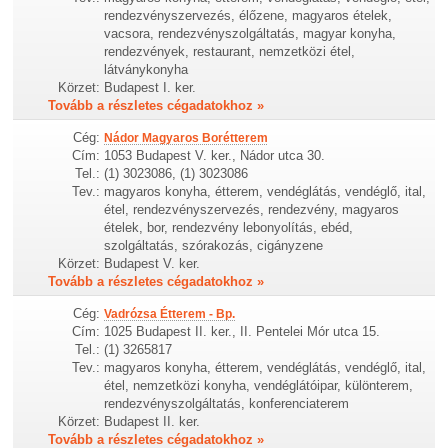
rendezvényszervezés, élőzene, magyaros ételek,
vacsora, rendezvényszolgáltatás, magyar konyha,
rendezvények, restaurant, nemzetközi étel,
látványkonyha
Körzet:
Budapest I. ker.
Tovább a részletes cégadatokhoz »
Cég:
Nádor Magyaros Borétterem
Cím:
1053 Budapest V. ker., Nádor utca 30.
Tel.:
(1) 3023086, (1) 3023086
Tev.:
magyaros konyha, étterem, vendéglátás, vendéglő, ital,
étel, rendezvényszervezés, rendezvény, magyaros
ételek, bor, rendezvény lebonyolítás, ebéd,
szolgáltatás, szórakozás, cigányzene
Körzet:
Budapest V. ker.
Tovább a részletes cégadatokhoz »
Cég:
Vadrózsa Étterem - Bp.
Cím:
1025 Budapest II. ker., II. Pentelei Mór utca 15.
Tel.:
(1) 3265817
Tev.:
magyaros konyha, étterem, vendéglátás, vendéglő, ital,
étel, nemzetközi konyha, vendéglátóipar, különterem,
rendezvényszolgáltatás, konferenciaterem
Körzet:
Budapest II. ker.
Tovább a részletes cégadatokhoz »