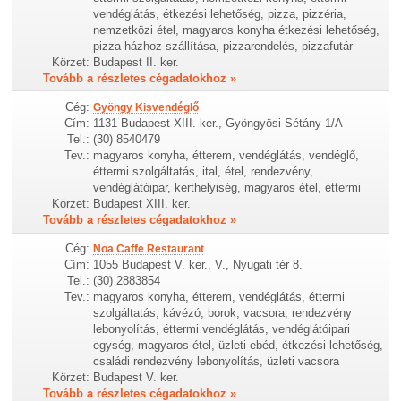
vendéglátás, étkezési lehetőség, pizza, pizzéria,
nemzetközi étel, magyaros konyha étkezési lehetőség,
pizza házhoz szállítása, pizzarendelés, pizzafutár
Körzet:
Budapest II. ker.
Tovább a részletes cégadatokhoz »
Cég:
Gyöngy Kisvendéglő
Cím:
1131 Budapest XIII. ker., Gyöngyösi Sétány 1/A
Tel.:
(30) 8540479
Tev.:
magyaros konyha, étterem, vendéglátás, vendéglő,
éttermi szolgáltatás, ital, étel, rendezvény,
vendéglátóipar, kerthelyiség, magyaros étel, éttermi
Körzet:
Budapest XIII. ker.
Tovább a részletes cégadatokhoz »
Cég:
Noa Caffe Restaurant
Cím:
1055 Budapest V. ker., V., Nyugati tér 8.
Tel.:
(30) 2883854
Tev.:
magyaros konyha, étterem, vendéglátás, éttermi
szolgáltatás, kávézó, borok, vacsora, rendezvény
lebonyolítás, éttermi vendéglátás, vendéglátóipari
egység, magyaros étel, üzleti ebéd, étkezési lehetőség,
családi rendezvény lebonyolítás, üzleti vacsora
Körzet:
Budapest V. ker.
Tovább a részletes cégadatokhoz »