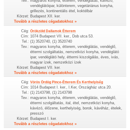
Tev.:
magyaros konyha, étterem, vendéglátás, kávézó,
vendéglátóipar, különterem, vegetáriánus konyha,
grillezés, kontinentális étel, koktélbár
Körzet:
Budapest XII. ker.
Tovább a részletes cégadatokhoz »
Cég:
Örökzöld Dallamok Étterem
Cím:
1074 Budapest VII. ker., Dob utca 53.
Tel.:
(1) 3520740, (1) 3520740
Tev.:
magyaros konyha, étterem, vendéglátás, vendéglő,
éttermi szolgáltatás, nemzetközi konyha, vendéglátó
ipar, vendéglátó hely, éttermi kiszolgálás, éves, ivás,
magyar ízek, nemzetközi ízek
Körzet:
Budapest VII. ker.
Tovább a részletes cégadatokhoz »
Cég:
Vörös Ördög Pince-Étterem És Kerthelyiség
Cím:
1014 Budapest I. ker., I.Ker, Országház utca 20.
Tel.:
(1) 2143798, (1) 2143798
Tev.:
magyaros konyha, étterem, vendéglátás, vendéglő,
éttermi szolgáltatás, ital, étel, nemzetközi konyha,
kávézó, élőzene, kerthelyiség, borok, kávéház, ételek,
presszó
Körzet:
Budapest I. ker.
Tovább a részletes cégadatokhoz »