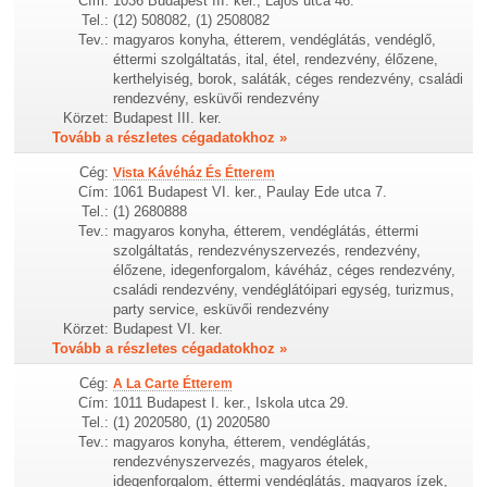
Cím:
1036 Budapest III. ker., Lajos utca 46.
Tel.:
(12) 508082, (1) 2508082
Tev.:
magyaros konyha, étterem, vendéglátás, vendéglő,
éttermi szolgáltatás, ital, étel, rendezvény, élőzene,
kerthelyiség, borok, saláták, céges rendezvény, családi
rendezvény, esküvői rendezvény
Körzet:
Budapest III. ker.
Tovább a részletes cégadatokhoz »
Cég:
Vista Kávéház És Étterem
Cím:
1061 Budapest VI. ker., Paulay Ede utca 7.
Tel.:
(1) 2680888
Tev.:
magyaros konyha, étterem, vendéglátás, éttermi
szolgáltatás, rendezvényszervezés, rendezvény,
élőzene, idegenforgalom, kávéház, céges rendezvény,
családi rendezvény, vendéglátóipari egység, turizmus,
party service, esküvői rendezvény
Körzet:
Budapest VI. ker.
Tovább a részletes cégadatokhoz »
Cég:
A La Carte Étterem
Cím:
1011 Budapest I. ker., Iskola utca 29.
Tel.:
(1) 2020580, (1) 2020580
Tev.:
magyaros konyha, étterem, vendéglátás,
rendezvényszervezés, magyaros ételek,
idegenforgalom, éttermi vendéglátás, magyaros ízek,