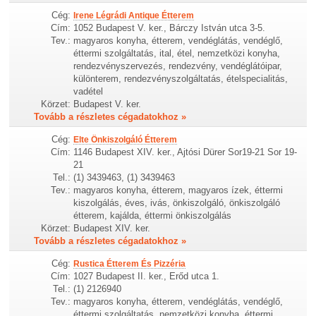
Cég:
Irene Légrádi Antique Étterem
Cím:
1052 Budapest V. ker., Bárczy István utca 3-5.
Tev.:
magyaros konyha, étterem, vendéglátás, vendéglő,
éttermi szolgáltatás, ital, étel, nemzetközi konyha,
rendezvényszervezés, rendezvény, vendéglátóipar,
különterem, rendezvényszolgáltatás, ételspecialitás,
vadétel
Körzet:
Budapest V. ker.
Tovább a részletes cégadatokhoz »
Cég:
Elte Önkiszolgáló Étterem
Cím:
1146 Budapest XIV. ker., Ajtósi Dürer Sor19-21 Sor 19-
21
Tel.:
(1) 3439463, (1) 3439463
Tev.:
magyaros konyha, étterem, magyaros ízek, éttermi
kiszolgálás, éves, ivás, önkiszolgáló, önkiszolgáló
étterem, kajálda, éttermi önkiszolgálás
Körzet:
Budapest XIV. ker.
Tovább a részletes cégadatokhoz »
Cég:
Rustica Étterem És Pizzéria
Cím:
1027 Budapest II. ker., Erőd utca 1.
Tel.:
(1) 2126940
Tev.:
magyaros konyha, étterem, vendéglátás, vendéglő,
éttermi szolgáltatás, nemzetközi konyha, éttermi