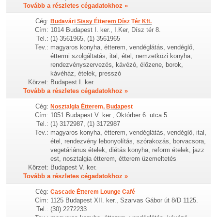
Tovább a részletes cégadatokhoz »
Cég:
Budavári Sissy Étterem Dísz Tér Kft.
Cím:
1014 Budapest I. ker., I.Ker, Dísz tér 8.
Tel.:
(1) 3561965, (1) 3561965
Tev.:
magyaros konyha, étterem, vendéglátás, vendéglő,
éttermi szolgáltatás, ital, étel, nemzetközi konyha,
rendezvényszervezés, kávézó, élőzene, borok,
kávéház, ételek, presszó
Körzet:
Budapest I. ker.
Tovább a részletes cégadatokhoz »
Cég:
Nosztalgia Étterem, Budapest
Cím:
1051 Budapest V. ker., Októrber 6. utca 5.
Tel.:
(1) 3172987, (1) 3172987
Tev.:
magyaros konyha, étterem, vendéglátás, vendéglő, ital,
étel, rendezvény lebonyolítás, szórakozás, borvacsora,
vegetáriánus ételek, diétás konyha, reform ételek, jazz
est, nosztalgia étterem, étterem üzemeltetés
Körzet:
Budapest V. ker.
Tovább a részletes cégadatokhoz »
Cég:
Cascade Étterem Lounge Café
Cím:
1125 Budapest XII. ker., Szarvas Gábor út 8/D 1125.
Tel.:
(30) 2272233