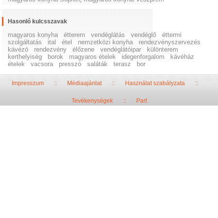
Hasonló kulcsszavak
magyaros konyha
étterem
vendéglátás
vendéglő
éttermi
szolgáltatás
ital
étel
nemzetközi konyha
rendezvényszervezés
kávézó
rendezvény
élőzene
vendéglátóipar
különterem
kerthelyiség
borok
magyaros ételek
idegenforgalom
kávéház
ételek
vacsora
presszó
saláták
terasz
bor
Impresszum
::
Médiaajánlat
::
Használat szabályzata
::
Tevékenységek
::
Part