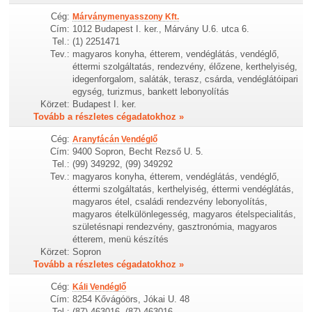
Cég:
Márványmenyasszony Kft.
Cím:
1012 Budapest I. ker., Márvány U.6. utca 6.
Tel.:
(1) 2251471
Tev.:
magyaros konyha, étterem, vendéglátás, vendéglő,
éttermi szolgáltatás, rendezvény, élőzene, kerthelyiség,
idegenforgalom, saláták, terasz, csárda, vendéglátóipari
egység, turizmus, bankett lebonyolítás
Körzet:
Budapest I. ker.
Tovább a részletes cégadatokhoz »
Cég:
Aranyfácán Vendéglő
Cím:
9400 Sopron, Becht Rezső U. 5.
Tel.:
(99) 349292, (99) 349292
Tev.:
magyaros konyha, étterem, vendéglátás, vendéglő,
éttermi szolgáltatás, kerthelyiség, éttermi vendéglátás,
magyaros étel, családi rendezvény lebonyolítás,
magyaros ételkülönlegesség, magyaros ételspecialitás,
születésnapi rendezvény, gasztronómia, magyaros
étterem, menü készítés
Körzet:
Sopron
Tovább a részletes cégadatokhoz »
Cég:
Káli Vendéglő
Cím:
8254 Kővágóörs, Jókai U. 48
Tel.:
(87) 463016, (87) 463016