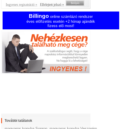
Ingyenes regisztráció »
Elfelejtett jelszó »
Billingo
online számlázó rendszer
éves előfizetés esetén +2 hónap ajándék
fizess elő most!
További találatok
magyaros konyha Sopron
,
magyaros konyha Veszprém