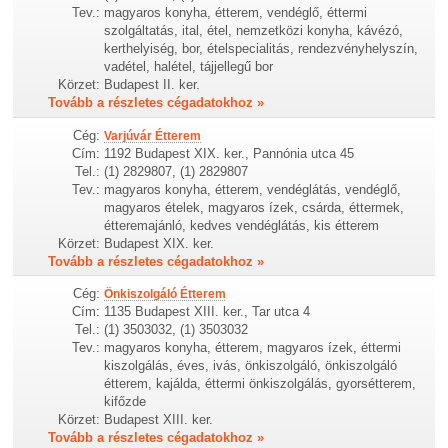
Tev.:
magyaros konyha, étterem, vendéglő, éttermi
szolgáltatás, ital, étel, nemzetközi konyha, kávézó,
kerthelyiség, bor, ételspecialitás, rendezvényhelyszín,
vadétel, halétel, tájjellegű bor
Körzet:
Budapest II. ker.
Tovább a részletes cégadatokhoz »
Cég:
Varjúvár Étterem
Cím:
1192 Budapest XIX. ker., Pannónia utca 45
Tel.:
(1) 2829807, (1) 2829807
Tev.:
magyaros konyha, étterem, vendéglátás, vendéglő,
magyaros ételek, magyaros ízek, csárda, éttermek,
étteremajánló, kedves vendéglátás, kis étterem
Körzet:
Budapest XIX. ker.
Tovább a részletes cégadatokhoz »
Cég:
Önkiszolgáló Étterem
Cím:
1135 Budapest XIII. ker., Tar utca 4
Tel.:
(1) 3503032, (1) 3503032
Tev.:
magyaros konyha, étterem, magyaros ízek, éttermi
kiszolgálás, éves, ivás, önkiszolgáló, önkiszolgáló
étterem, kajálda, éttermi önkiszolgálás, gyorsétterem,
kifőzde
Körzet:
Budapest XIII. ker.
Tovább a részletes cégadatokhoz »