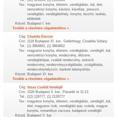
Tev.:
magyaros konyha, étterem, vendéglátás, ital, étel,
nemzetközi konyha, kávézó, kávéház, presszó,
vendéglátó, vendéglátóhely, konyha, bisztró, teaház,
előételek
Körzet:
Budapest I. ker.
Tovább a részletes cégadatokhoz »
Cég:
Citadella Étterem
Cím:
1118 Budapest XI. ker., Gellérthegy, Citadella Sétány
Tel.:
(1) 3864802, (1) 3864802
Tev.:
magyaros konyha, étterem, vendéglátás, vendéglő, ital,
nemzetközi konyha, rendezvény, élőzene,
vendéglátóipar, családi rendezvény, esküvői
rendezvény, rendezvényszolgáltatás, szolgáltatás,
rendezvényhelyszín, bankett lebonyolítás
Körzet:
Budapest XI. ker.
Tovább a részletes cégadatokhoz »
Cég:
Vasas Családi Vendéglő
Cím:
1026 Budapest II. ker., Pasaréti út 11-13
Tel.:
(12) 128777, (1) 2128777
Tev.:
magyaros konyha, étterem, vendéglátás, vendéglő, ital,
étel, magyaros ízek, vendéglátó ipar, csárda, magyar
konyha, romantikus vacsora, budapesti vendéglő
Körzet:
Budapest II. ker.