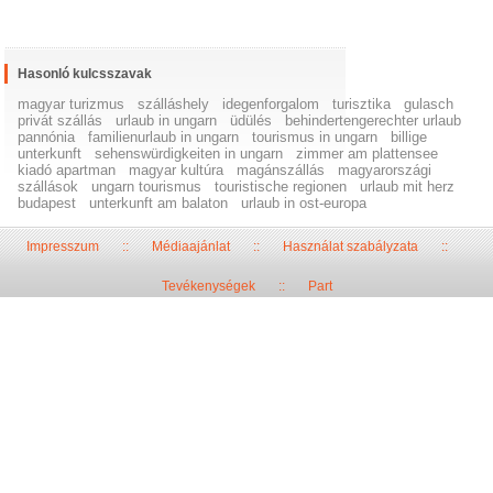
Hasonló kulcsszavak
magyar turizmus
szálláshely
idegenforgalom
turisztika
gulasch
privát szállás
urlaub in ungarn
üdülés
behindertengerechter urlaub
pannónia
familienurlaub in ungarn
tourismus in ungarn
billige
unterkunft
sehenswürdigkeiten in ungarn
zimmer am plattensee
kiadó apartman
magyar kultúra
magánszállás
magyarországi
szállások
ungarn tourismus
touristische regionen
urlaub mit herz
budapest
unterkunft am balaton
urlaub in ost-europa
Impresszum
::
Médiaajánlat
::
Használat szabályzata
::
Tevékenységek
::
Part