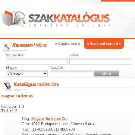
« Cégkereső »
« Szakmai kereső »
Szolgáltatás:
Leírás:
Megye:
Település:
magyar turizmus
Listázva: 1-3
Találat: 3
Cég:
Magyar Turizmus Zrt.
Cím:
1012 Budapest I. ker., Vérmező út 4
Tel.:
(1) 4888700, (1) 4888700
Tev.:
magyar turizmus, szálláshely, idegenforgalom,