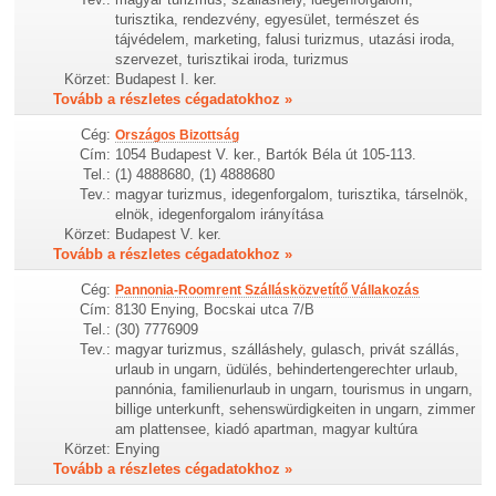
turisztika, rendezvény, egyesület, természet és
tájvédelem, marketing, falusi turizmus, utazási iroda,
szervezet, turisztikai iroda, turizmus
Körzet:
Budapest I. ker.
Tovább a részletes cégadatokhoz »
Cég:
Országos Bizottság
Cím:
1054 Budapest V. ker., Bartók Béla út 105-113.
Tel.:
(1) 4888680, (1) 4888680
Tev.:
magyar turizmus, idegenforgalom, turisztika, társelnök,
elnök, idegenforgalom irányítása
Körzet:
Budapest V. ker.
Tovább a részletes cégadatokhoz »
Cég:
Pannonia-Roomrent Szállásközvetítő Vállakozás
Cím:
8130 Enying, Bocskai utca 7/B
Tel.:
(30) 7776909
Tev.:
magyar turizmus, szálláshely, gulasch, privát szállás,
urlaub in ungarn, üdülés, behindertengerechter urlaub,
pannónia, familienurlaub in ungarn, tourismus in ungarn,
billige unterkunft, sehenswürdigkeiten in ungarn, zimmer
am plattensee, kiadó apartman, magyar kultúra
Körzet:
Enying
Tovább a részletes cégadatokhoz »