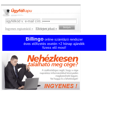
Ingyenes regisztráció »
Elfelejtett jelszó »
Billingo
online számlázó rendszer
éves előfizetés esetén +2 hónap ajándék
fizess elő most!