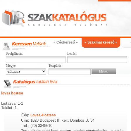
« Cégkereső »
« Szakmai kereső »
Szolgáltatás:
Leírás:
Megye:
Település:
lovas hostess
Listázva: 1-1
Találat: 1
Cég:
Lovas-Hostess
Cím:
1028 Budapest II. ker., Dombos U. 34
Tel.:
(20) 3348610
Tev.:
alkalmazott host esstan, rendezvénytechnika, lovaglás,