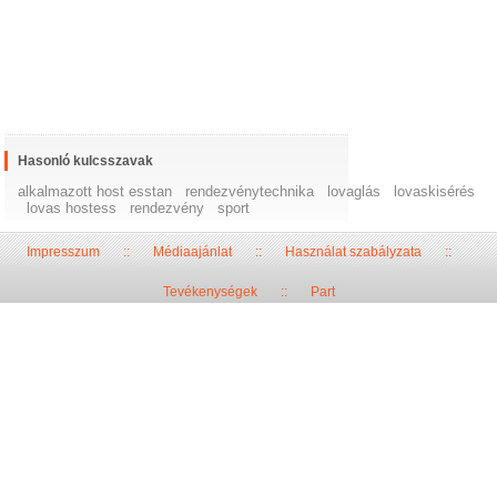
Hasonló kulcsszavak
alkalmazott host esstan
rendezvénytechnika
lovaglás
lovaskisérés
lovas hostess
rendezvény
sport
Impresszum
::
Médiaajánlat
::
Használat szabályzata
::
Tevékenységek
::
Part