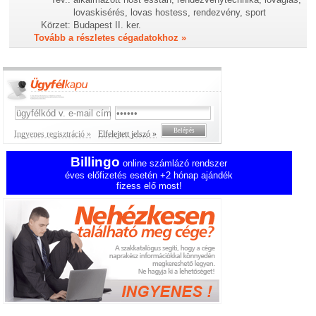
lovaskisérés, lovas hostess, rendezvény, sport
Körzet:
Budapest II. ker.
Tovább a részletes cégadatokhoz »
Ingyenes regisztráció »
Elfelejtett jelszó »
Billingo
online számlázó rendszer
éves előfizetés esetén +2 hónap ajándék
fizess elő most!